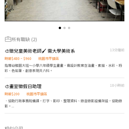
所有職缺 (2)
🎨徵兒童美術老師🖌️ 需大學美術系
13分鐘前
時薪$480 ~ $960
桃園市平鎮區
指導幼稚園大班～小學六年級學生畫畫，需設計教案含油畫、素描、水彩、粉
彩、色鉛筆、創意表現共六科。
🎨畫室徵假日助理
18小時前
時薪$200
桃園市平鎮區
．協助行政事務和備課，打字、影印、整理資料、錄音錄影設備架設，協助錄
影。...
相似公司