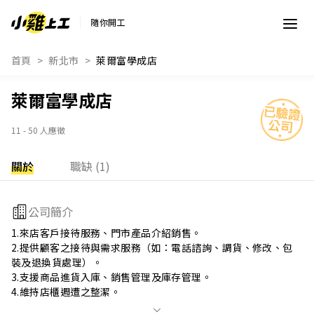
隨你開工
首頁
新北市
萊爾富學成店
萊爾富學成店
11 - 50 人應徵
關於
職缺 (1)
公司簡介
1.來店客戶接待服務、門市產品介紹銷售。 

2.提供顧客之接待與需求服務（如：電話諮詢、調貨、修改、包
裝及退換貨處理）。 

3.支援商品進貨入庫、銷售管理及庫存管理。 

4.維持店櫃週遭之整潔。 

5.負責每日銷售結算及報表統計作業。