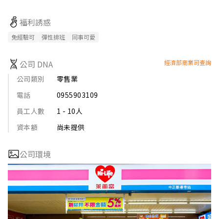
福利誘惑
免經驗可
彈性排班
同事可愛
公司 DNA
經濟部商業司查詢
公司類別
零售業
電話
0955903109
員工人數
1 - 10人
資本額
尚未提供
公司環境