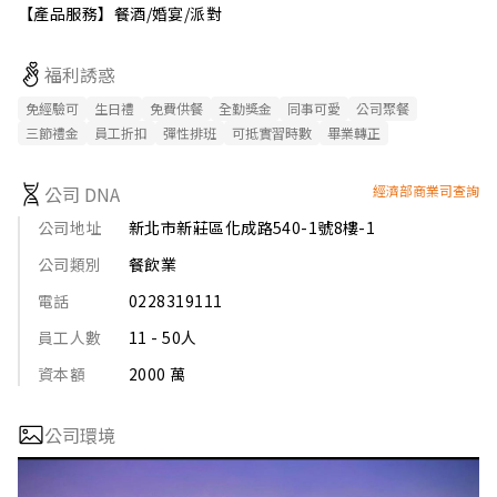
【產品服務】餐酒/婚宴/派對
福利誘惑
免經驗可
生日禮
免費供餐
全勤獎金
同事可愛
公司聚餐
三節禮金
員工折扣
彈性排班
可抵實習時數
畢業轉正
公司 DNA
經濟部商業司查詢
公司地址
新北市新莊區化成路540-1號8樓-1
公司類別
餐飲業
電話
0228319111
員工人數
11 - 50人
資本額
2000 萬
公司環境