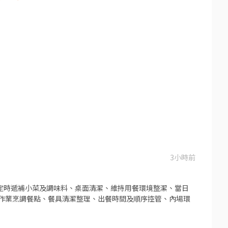
3小時前
、定時遞補小菜及調味料、桌面清潔、維持用餐環境整潔、當日
準作業烹調餐點、餐具清潔整理、出餐時間及順序控管、內場環