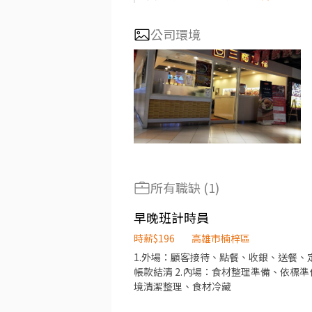
公司環境
所有職缺 (1)
早晚班計時員
時薪$196
高雄市楠梓區
1.外場：顧客接待、點餐、收銀、送餐
帳款結清 2.內場：食材整理準備、依標
境清潔整理、食材冷藏