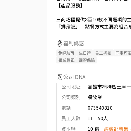
【產品服務】

三商巧福提供8至10款不同選項的
「排骨飯」。點餐方式主要為組合
福利誘惑
免經驗可
生日禮
員工折扣
同事可
畢業轉正
團體保險
公司 DNA
公司地址
高雄市楠梓區土庫一
公司類別
餐飲業
電話
073540810
員工人數
11 - 50人
資本額
10 億
經濟部商業