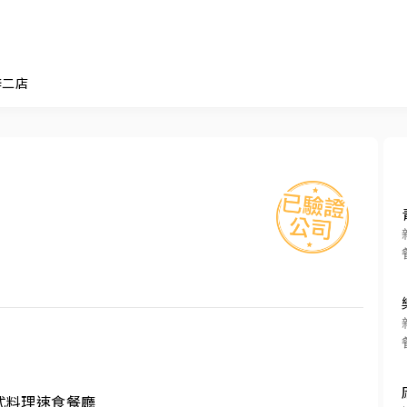
梓二店
料理速食餐廳
