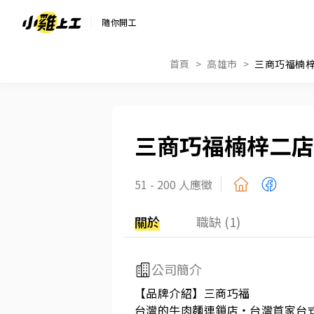
隨你開工
首頁
高雄市
三商巧福楠
三商巧福楠梓二店
51 - 200 人應徵
關於
職缺 (1)
公司簡介
【品牌介紹】三商巧福

台灣的牛肉麵連鎖店・台灣首家台式