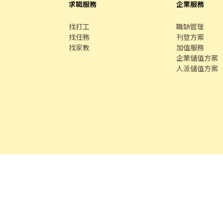
求職服務
企業服務
找打工
職缺管理
找任務
刊登方案
找家教
加值服務
企業儲值方案
人派儲值方案
客服專線 /
02-85127517
客服信箱 /
service@chickpt.com.tw
服務
務
找師傅
591 房屋交易
100 室內設計
8591 寶物交易
8891 汽車交易
8891 新車
8891 
段609巷12號10樓
許可證字號：2571
Copyright © 2026 by Addcn Technology 