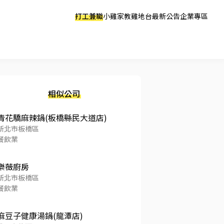
打工兼職
小雞家教
雞地台
最新公告
企業專區
相似公司
青花驕麻辣鍋(板橋縣民大道店)
新北市板橋區
餐飲業
樂薇廚房
新北市板橋區
餐飲業
麻豆子健康湯鍋(龍潭店)