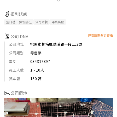
此外毛孩們到我們旅館入住後也能享受像在家一樣的感受，甚至
還能因此結交很多朋友，每天都過的開開心心的，何樂而不為呢
福利誘惑
👍🏻
生日禮
彈性排班
公司聚餐
年終獎金
公司 DNA
經濟部商業司查詢
公司地址
桃園市楊梅區瑞溪路一段113號
公司類別
零售業
電話
034317897
員工人數
1 - 10人
資本額
150 萬
公司環境