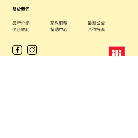
關於我們
品牌介紹
家教服務
最新公告
平台規範
幫助中心
合作提案
客服專線 /
02-85127517
客服信箱 /
service@chickpt.com.tw
服務時間 / 週一 至 週五 09：00 - 18：00
機構地址: 新北市三重區重新路5段609巷12號10樓
許可證字號：2571
Copyright © 2026 by Addcn Technology Co., Ltd. All Rights
reserved.