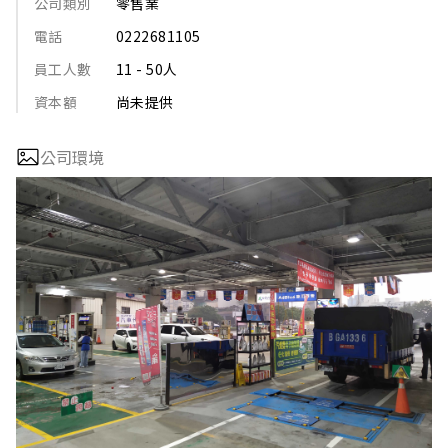
公司類別
零售業
電話
0222681105
員工人數
11 - 50人
資本額
尚未提供
公司環境