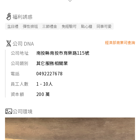
單純卻厚工的老賴紅茶和豆香紅茶

四十年來已經發酵成許多人關於台中的美食記憶

福利誘惑
生日禮
彈性排班
三節禮金
免經驗可
點心櫃
同事可愛
✅以古早味飲品為基底，開發獨創口味，開創手搖飲藍海。

✅深耕台灣40年台中在地老品牌。

公司 DNA
經濟部商業司查詢
✅嚴選茶源與物料，定期品質篩檢，符合SGS安全認證，免除食安
疑慮。

公司地址
南投縣南投市育樂路115號
✅以台糖天然蔗糖取代果糖，健康低負擔。
公司類別
其它服務相關業
電話
0492227678
員工人數
1 - 10人
資本額
200 萬
公司環境