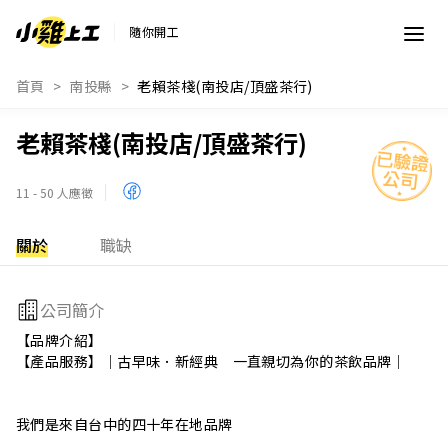
隨你開工
首頁
南投縣
老賴茶棧(南投店/頂盛茶行)
老賴茶棧(南投店/頂盛茶行)
11 - 50 人應徵
關於
職缺
公司簡介
【品牌介紹】

【產品服務】｜古早味．新經典　一直親切為你的茶飲品牌｜

我們是來自台中的四十年在地品牌

一直以來 堅持典藏台灣人無法捨棄的熟悉味道
