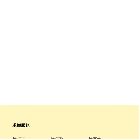
求職服務
找打工
找任務
找家教