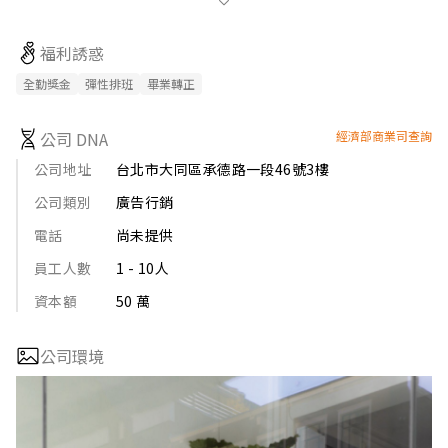
海外事業規劃，多國語系官方網站

企業網站架設 X 網路行銷 X 影視動畫製作

福利誘惑
印刷管理 X 商空設計 X 商業攝影 X 輔助開店加盟
全勤獎金
彈性排班
畢業轉正
公司 DNA
經濟部商業司查詢
公司地址
台北市大同區承德路一段46號3樓
公司類別
廣告行銷
電話
尚未提供
員工人數
1 - 10人
資本額
50 萬
公司環境