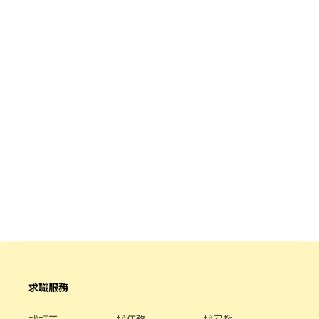
求職服務
找打工
找任務
找家教