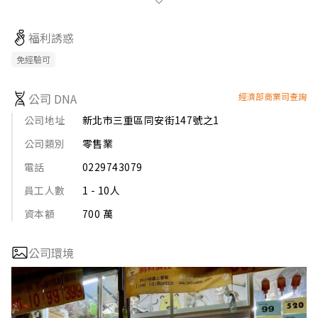
寵物罐頭品牌如SEED、吶一口、白金、妙喵、CIAO、三個寶
等。

福利誘惑
- 提供各種寵物所需的商品，種類豐富。

3. 購物便利性：

免經驗可
- 提供刷卡服務

- 超商取貨

公司 DNA
經濟部商業司查詢
- 多間實體門市可貨到付款

公司地址
新北市三重區同安街147號之1
4. 聯絡方式：

公司類別
零售業
- 客服電話：02-22974950

- 三重店電話：02-29743079

電話
0229743079
- 線上客服ID：@petco
員工人數
1 - 10人
資本額
700 萬
公司環境