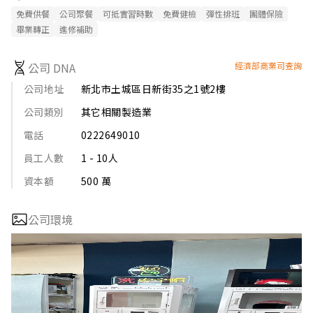
免費供餐
公司聚餐
可抵實習時數
免費健檢
彈性排班
團體保險
畢業轉正
進修補助
公司 DNA
經濟部商業司查詢
公司地址
新北市土城區日新街35之1號2樓
公司類別
其它相關製造業
電話
0222649010
員工人數
1 - 10人
資本額
500 萬
公司環境