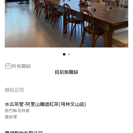
所有職缺
目前無職缺
相似公司
水云茶堂-阿里山鐵道紅茶(芎林文山店)
新竹縣芎林鄉
餐飲業