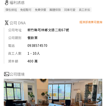
福利誘惑
彈性排班
免經驗可
免費供餐
團體保險
同事可愛
員工折扣
公司 DNA
經濟部商業司查詢
公司地址
新竹縣芎林鄉文德二街67號
公司類別
餐飲業
電話
0938574570
員工人數
1 - 10人
資本額
400 萬
公司環境