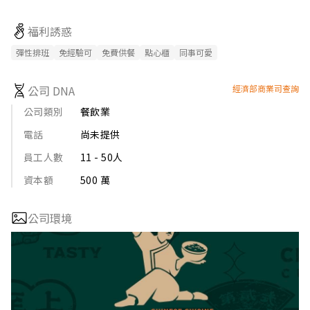
美。因此，宮福中式功夫定食品牌在中式快餐市場上一直保持著
極高的聲譽和市場地位。

福利誘惑
【產品服務】

1. 食品質量。 宮福中式功夫定食提供的食品都必須符合高品質標
彈性排班
免經驗可
免費供餐
點心櫃
同事可愛
準，確保食材的新鮮度、安全性和口感。公司有嚴格的供應商審
核制度和食品安全控制程序，保證食品在整個運輸和加工過程中
公司 DNA
經濟部商業司查詢
沒有污染和損傷。

公司類別
餐飲業
2. 積極的餐飲創新。 通過定期的市場調研和客戶反饋，宮福中式
電話
尚未提供
功夫定食能及時了解顧客的口味偏好以及市場需求。公司持續推
出新菜品和方案，以滿足顧客多樣化的需要和口味變化。
員工人數
11 - 50人
資本額
500 萬
公司環境