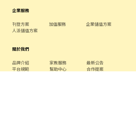
企業服務
刊登方案
加值服務
企業儲值方案
人派儲值方案
關於我們
品牌介紹
家教服務
最新公告
平台規範
幫助中心
合作提案
客服專線 /
02-85127517
客服信箱 /
service@chickpt.com.tw