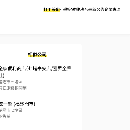
打工兼職
小雞家教
雞地台
最新公告
企業專區
相似公司
全家便利商店(七堵泰安店/嘉昇企業
社)
基隆市七堵區
其它服務相關業
統一超 (福聚門市)
基隆市七堵區
零售業