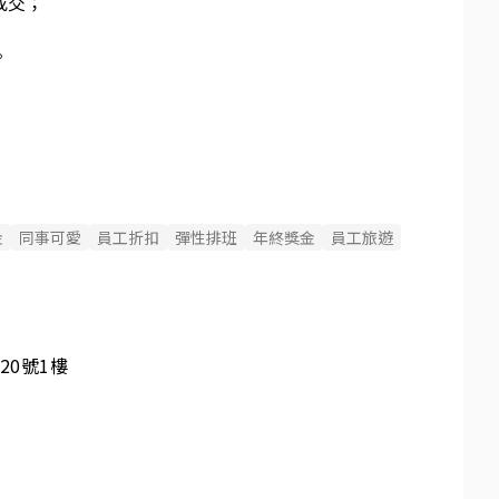
交；



金
同事可愛
員工折扣
彈性排班
年終獎金
員工旅遊
20號1樓