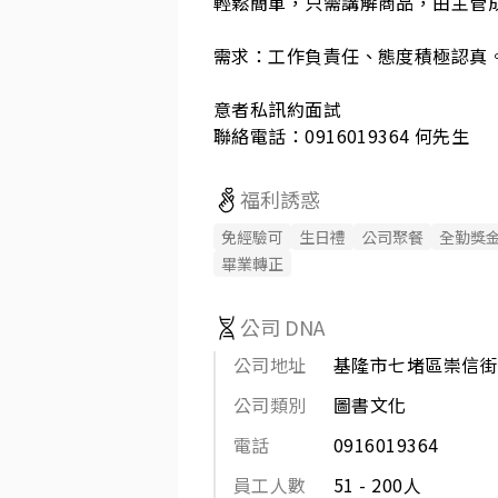
輕鬆簡單，只需講解商品，由主管成
需求：工作負責任、態度積極認真。
意者私訊約面試

聯絡電話：0916019364 何先生
福利誘惑
免經驗可
生日禮
公司聚餐
全勤獎
畢業轉正
公司 DNA
公司地址
基隆市七堵區崇信街
公司類別
圖書文化
電話
0916019364
員工人數
51 - 200人