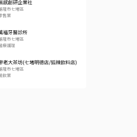
無感創研企業社
基隆市七堵區
零售業
萬福牙醫診所
基隆市七堵區
醫療護理
廖老大茶坊(七堵明德店/狐辣飲料店)
基隆市七堵區
餐飲業