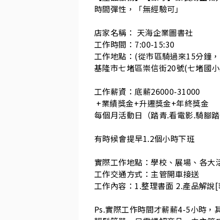
時間彈性，「無經驗可」

店家名稱： 天海企業圖書社

工作時間：7:00-15:30

工作地點：(從市區騎過來15分鐘，蠻
基隆市七堵區崇信街20號(七堵國小
工作薪資：底薪26000-31000

 +業績獎金+升遷獎金+年終獎金

每個月活動日（踏青.看電影.騎腳踏
有時候會提早1.2個小時下班

實際工作地點：學校、展場、各大活動.
工作交通方式：主管開車接送

工作內容：1.整理書面 2.產品解說
Ps.實際工作時間才薪薪4-5小