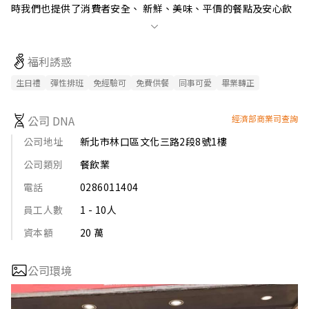
時我們也提供了消費者安全、 新鮮、美味、平價的餐點及安心飲
食的用餐環境，消費者用銅板價就能享用的庶民飲食。

【產品服務】

福利誘惑
八方雲集以國外先進的生產設備進行全自動化生產，嚴格控管作
業品質，包括製造、冷藏、低溫配送、支援系統等，全面進行標
生日禮
彈性排班
免經驗可
免費供餐
同事可愛
畢業轉正
準化管理。自2010年起取得食品安全管制系統HACCP認證，近期
更取得ISO22000的認證。包括原料及產品均透過自主實驗室、
公司 DNA
經濟部商業司查詢
SGS、全國公證第三方同步檢測，為食安做三層的把關。
公司地址
新北市林口區文化三路2段8號1樓
公司類別
餐飲業
電話
0286011404
員工人數
1 - 10人
資本額
20 萬
公司環境