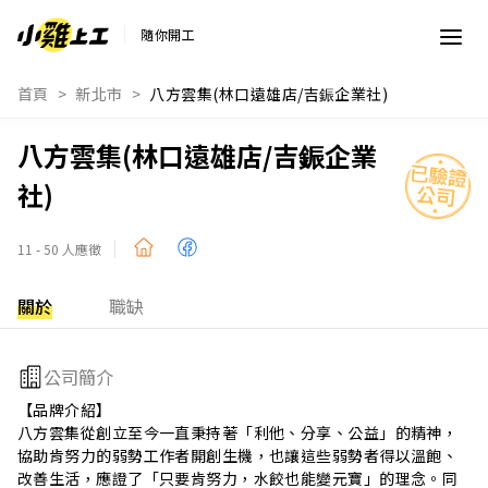
隨你開工
首頁
新北市
八方雲集(林口遠雄店/吉鋠企業社)
八方雲集(林口遠雄店/吉鋠企業
社)
11 - 50 人應徵
關於
職缺
公司簡介
【品牌介紹】

八方雲集從創立至今一直秉持著「利他、分享、公益」的精神，
協助肯努力的弱勢工作者開創生機，也讓這些弱勢者得以溫飽、
改善生活，應證了「只要肯努力，水餃也能變元寶」的理念。同