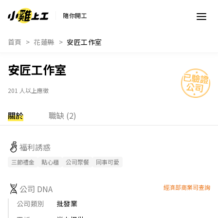
隨你開工
首頁
花蓮縣
安匠工作室
安匠工作室
201 人以上應徵
關於
職缺 (2)
福利誘惑
三節禮金
點心櫃
公司聚餐
同事可愛
公司 DNA
經濟部商業司查詢
公司類別
批發業