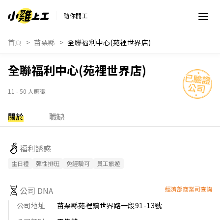
隨你開工
首頁
苗栗縣
全聯福利中心(苑裡世界店)
全聯福利中心(苑裡世界店)
11 - 50 人應徵
關於
職缺
福利誘惑
生日禮
彈性排班
免經驗可
員工旅遊
公司 DNA
經濟部商業司查詢
公司地址
苗栗縣苑裡鎮世界路一段91-13號