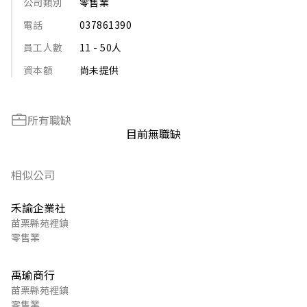
公司類別
零售業
電話
037861390
員工人數
11 - 50人
資本額
尚未提供
所有職缺
目前無職缺
相似公司
禾諭企業社
苗栗縣苑裡鎮
零售業
禹瑜商行
苗栗縣苑裡鎮
零售業