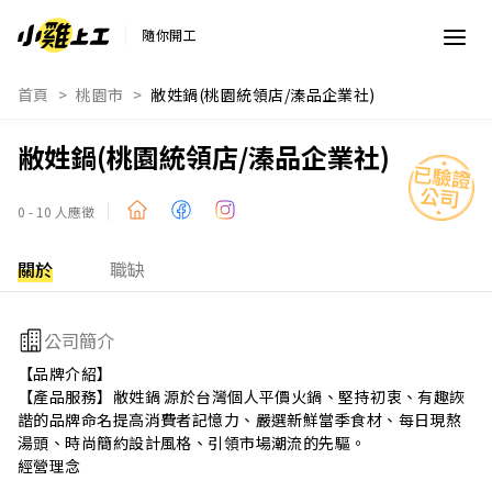
隨你開工
首頁
桃園市
敝姓鍋(桃園統領店/溱品企業社)
敝姓鍋(桃園統領店/溱品企業社)
0 - 10 人應徵
關於
職缺
公司簡介
【品牌介紹】

【產品服務】敝姓鍋 源於台灣個人平價火鍋、堅持初衷、有趣詼
諧的品牌命名提高消費者記憶力、嚴選新鮮當季食材、每日現熬
湯頭、時尚簡約設計風格、引領市場潮流的先驅。

經營理念

公司秉持『團隊合作』的企業文化基礎，透過不斷交流、檢討、