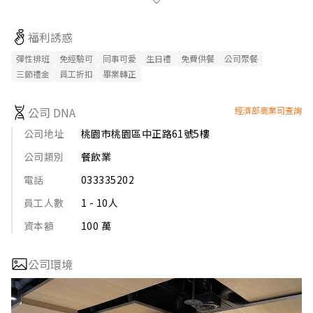
修正、教育訓練與制度 全方位的提升，只要夥伴們有心、有能力
一同打拼，我們都樂於分享所有與您共同成長。
福利誘惑
彈性排班
免經驗可
同事可愛
生日禮
免費供餐
公司聚餐
三節禮金
員工折扣
畢業轉正
公司 DNA
經濟部商業司查詢
公司地址
桃園市桃園區中正路61號5樓
公司類別
餐飲業
電話
033335202
員工人數
1 - 10人
資本額
100 萬
公司環境