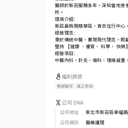
醫師於新莊服務多年，深知當地患
所。

環境介紹:

新莊最熱鬧精華區，食衣住行中心，
經營理念:

秉於傳統中醫，實現現代理念，照顧
堅持 【健康 、優質、 科學、 快樂】
經營項目:

中醫內科，針灸，傷科，埋線減重
福利誘惑
免經驗可
員工折扣
公司 DNA
公司地址
新北市新莊區幸福路8
公司類別
醫療護理