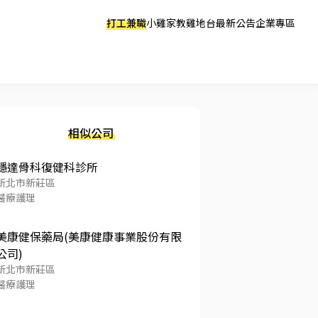
打工兼職
小雞家教
雞地台
最新公告
企業專區
相似公司
穩達骨科復健科診所
新北市新莊區
醫療護理
美康健保藥局(美康健康事業股份有限
公司)
新北市新莊區
醫療護理