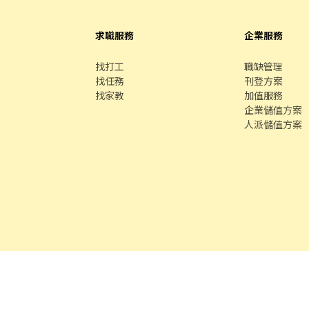
求職服務
企業服務
找打工
職缺管理
找任務
刊登方案
找家教
加值服務
企業儲值方案
人派儲值方案
客服專線 /
02-85127517
客服信箱 /
service@chickpt.com.tw
服務
務
找師傅
591 房屋交易
100 室內設計
8591 寶物交易
8891 汽車交易
8891 新車
8891 