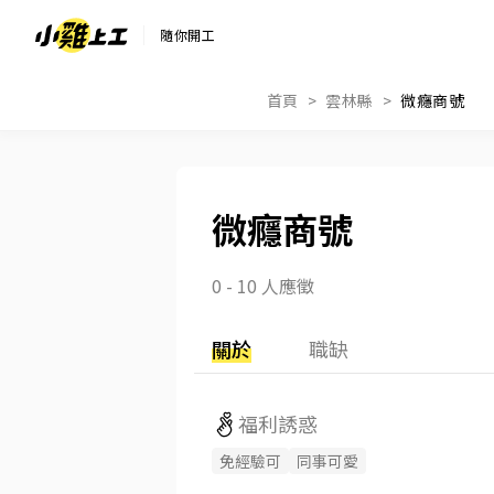
隨你開工
首頁
雲林縣
微癮商號
微癮商號
0 - 10 人應徵
關於
職缺
福利誘惑
免經驗可
同事可愛