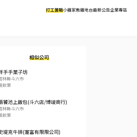
打工兼職
小雞家教
雞地台
最新公告
企業專區
相似公司
胖手手菓子坊
雲林縣斗六市
餐飲業
悟饕池上飯包(斗六店/博竣商行)
雲林縣斗六市
餐飲業
史堤克牛排(寁富有限限公司)