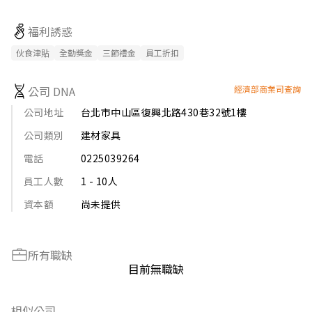
1.水電五金另件/塑膠材料管件等，需理貨備貨，送貨

2.需備一般手排駕駛執照(會開3.5噸以下貨車)，及一年以上駕駛
福利誘惑
經驗
伙食津貼
全勤獎金
三節禮金
員工折扣
公司 DNA
經濟部商業司查詢
公司地址
台北市中山區復興北路430巷32號1樓
公司類別
建材家具
電話
0225039264
員工人數
1 - 10人
資本額
尚未提供
所有職缺
目前無職缺
相似公司