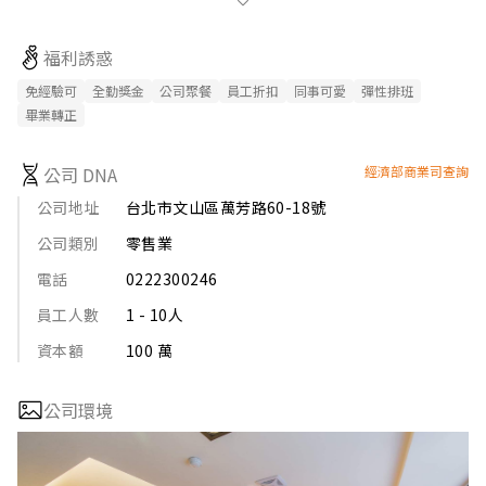
山區萬芳路60-18號（萬芳社區捷運站出口），週一～週日下午兩
點到晚間十點都有營業（週日無休）。
福利誘惑
免經驗可
全勤獎金
公司聚餐
員工折扣
同事可愛
彈性排班
畢業轉正
公司 DNA
經濟部商業司查詢
公司地址
台北市文山區萬芳路60-18號
公司類別
零售業
電話
0222300246
員工人數
1 - 10人
資本額
100 萬
公司環境