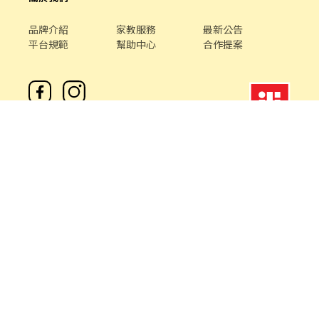
品牌介紹
家教服務
最新公告
平台規範
幫助中心
合作提案
客服專線 /
02-85127517
客服信箱 /
service@chickpt.com.tw
服務時間 / 週一 至 週五 09：00 - 18：00
機構地址: 新北市三重區重新路5段609巷12號10樓
許可證字號：2571
Copyright © 2026 by Addcn Technology Co., Ltd. All Rights
reserved.