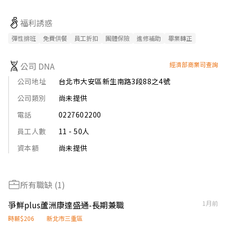
．後續將顧客點餐訊息通知廚房做餐

．於顧客用餐完畢後，負責收拾碗盤與清理環境。

福利誘惑
．並負責結帳、收銀等工作。

餐飲內場：

彈性排班
免費供餐
員工折扣
團體保險
進修補助
畢業轉正
．負責洗、剝、削、切各種食材。

．負責清理工作環境、設備和餐具。

公司 DNA
經濟部商業司查詢
．準備不同餐點所需要的食材。

．協助測量食材的容量與重量。
公司地址
台北市大安區新生南路3段88之4號
公司類別
尚未提供
電話
0227602200
員工人數
11 - 50人
資本額
尚未提供
所有職缺 (1)
爭鮮plus蘆洲康達盛通-長期兼職
1月前
時薪$206
新北市三重區