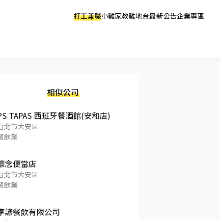
打工兼職
小雞家教
雞地台
最新公告
企業專區
相似公司
PS TAPAS 西班牙餐酒館(安和店)
台北市大安區
餐飲業
懷念便當店
台北市大安區
餐飲業
享諺餐飲有限公司