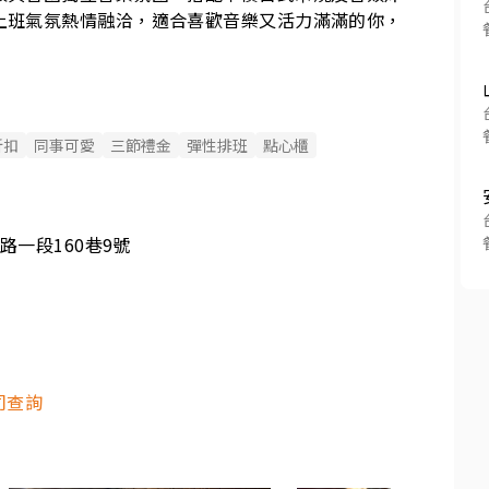
上班氣氛熱情融洽，適合喜歡音樂又活力滿滿的你，
折扣
同事可愛
三節禮金
彈性排班
點心櫃
路一段160巷9號
司查詢