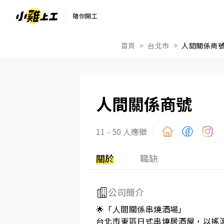
隨你開工
首頁
台北市
人間關係商
人間關係商號
11 - 50 人應徵
關於
職缺
公司簡介
🌟「人間關係串燒酒場」

台北市東區日式串燒居酒屋，以搖