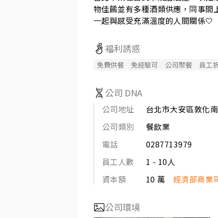
物佳餚並有多種酒類供應，同事間
一起與感受充滿溫度的人間關係🤍
福利誘惑
免費供餐
免經驗可
公司聚餐
員工
公司 DNA
公司地址
台北市大安區敦化南
公司類別
餐飲業
電話
0287713979
員工人數
1 - 10人
資本額
10 萬
經濟部商業
公司環境