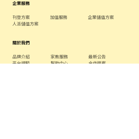
企業服務
刊登方案
加值服務
企業儲值方案
人派儲值方案
關於我們
品牌介紹
家教服務
最新公告
平台規範
幫助中心
合作提案
客服專線 /
02-85127517
客服信箱 /
service@chickpt.com.tw
服務時間 / 週一 至 週五 09：00 - 18：00