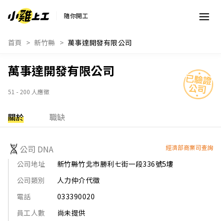
隨你開工
首頁
新竹縣
萬事達開發有限公司
萬事達開發有限公司
51 - 200 人應徵
關於
職缺
公司 DNA
經濟部商業司查詢
公司地址
新竹縣竹北市勝利七街一段336號5塿
公司類別
人力仲介代徵
電話
033390020
員工人數
尚未提供