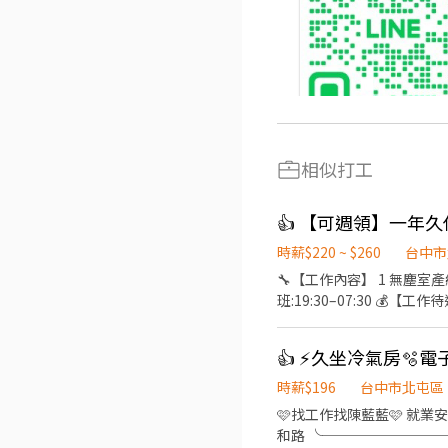
相似打工
👍 【可週領】一年久任
時薪$220 ~ $260
台中市
🔧【工作內容】 1 無塵室產線作
班:19:30–07:30 💰【工
件】- 需可搬重5-10公斤
【超狂福利】 -支援 #週領、#預支 -留任獎金依班別及久任條件可領8-13萬 -每季還有 0.5 個月核定獎金。 -🚗免費 提供免費交通
👍 ⚡久坐冷氣房🫧
車。 -【廠區地點】-台中市后里區三豐路四段 --------------------⬇️應徵方式⬇️-
程】 ➊ 點擊填寫廠商制式履歷（
時薪$196
台中市北屯區
核，敏感欄位（身分證/詳細地址）錄取前皆
🩷找工作找陳藍藍🩷 就業安排｜安心上工 ✅快速
導體大廠」💥
和路 ╰─────────────╯ ⚡工作內容 電子產品檢驗、組裝、包裝 ⚡工作時間/薪資