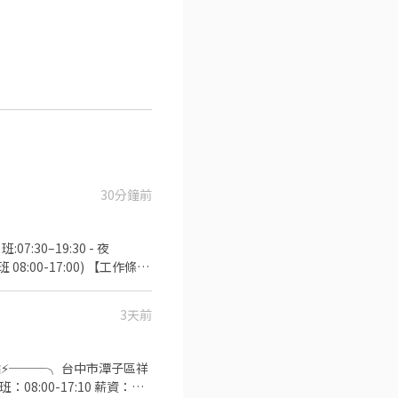
30分鐘前
:30–19:30 - 夜
08:00-17:00) 【工作條
遇假日順延至下一個工作日
3天前
 【隱私防線】個資僅供廠商審