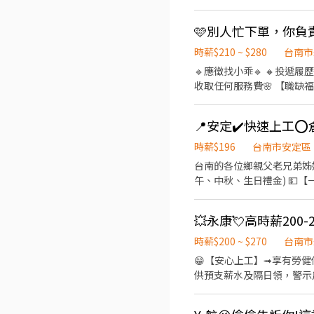
$30,100（配合加班約38,000） ➋ 小夜班：15:50-00:30 薪資：$31,000+小夜班津貼$30/H 月約 $36,280（配
➌ 大夜班：23:50 - 08:30 薪資：$31,000+大夜班津貼$48/H 薪資：$39,448（配合加班約49,000） 📌大小夜班需在新夜班實習
13:00~21:30 小夜班
個月：$6000、第三個月：$8000 📌配合加班
時薪$210 ~ $280
台南市
日、見紅休 ✅享勞健保、勞
🔹應徵找小乖🔹 🔸投遞履歷或加
友上班一位獎金$500無上限
收取任何服務費🌸 【職缺福利】 💰可隔日領 🚫體檢 🚫免學歷 👉介紹獎金 👉三節獎金 👉堆高機津貼 👉不定時檔期津貼 【 工
個月$3000 ⭐加班慰勞獎金$2000/$4000 ╭────⚡應徵方式⚡────╮ 聯絡 
作地點 】: 【 工作地點 】: 📢台南市安定區安新二路 【 工作內容 】:商品檢貨.分貨.理貨 【工作時間 】: 🔺月排休 日班:08:00-
https://lin.ee/UhImTD9
17:00 時薪210元 晚班16:00-01:00/17:00-02:00 時薪240元 夜班22:00-07:00/23:00-08:00 時薪275元 🔺周休六日 晚班:23:00-
08:00 時薪265元 --------------------------------------------------- 【 工作地點 】: 📢台南安南區新吉一路 【 工作內容 】:商品檢
時薪$196
台南市安定區
台南的各位鄉親父老兄弟姊妹們~~~~ʕ•ᴥ•ʔʕ•ᴥ•ʔʕ•ᴥ
午、中秋、生日禮金) 💵【一起上工】
作地點:台南市安定區北園三路.號 💼工作內容: W/H 材料到貨點收作業、補貼2S label作業、W/H EPR材料R
材料入庫作業、現場儲區管理 W/H 工單
資說明:31,000元/月 夜班20:00~05:
∞∞∞◢┃詢問預約┃◣∞∞∞ ✅
時薪$200 ~ $270
台南市
➠https://lin.ee/RDrxb6W
😁【安心上工】➟享有勞健保
供預支薪水及隔日領，警示戶可協調 ∞∞∞◢┃職缺介紹┃◣∞∞∞ 📍工作地點:台南市永康區蔦松
作業 (商品撿貨、分貨、理貨)
➡️排休制 ⭐長期早七 07:00-16:00，休息