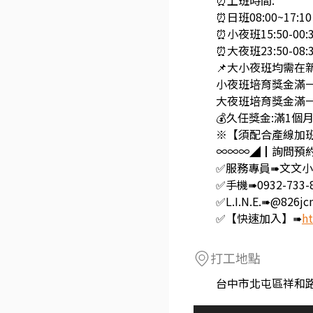
⏰上班時間:
⏰日班08:00~17:1
⏰小夜班15:50-00:
⏰大夜班23:50-08:
📌大小夜班均需在新夜班
小夜班培育獎金滿一個
大夜班培育獎金滿一個
💰久任獎金:滿1個月
※【須配合產線加
∞∞∞◢┃詢問預
✅服務專員➠文文
✅手機➠0932-733-
✅L.I.N.E.➠@826j
✅【快速加入】➠
ht
打工地點
台中市北屯區祥和路