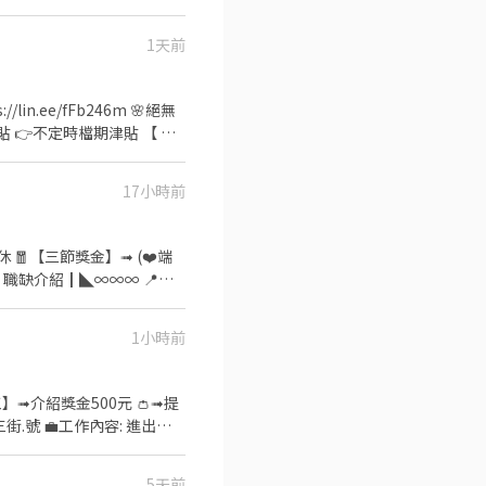
1天前
育獎金第一個月：$3000、第二
600 ✅介紹獎金：介紹朋
in.ee/fFb246m 🌸絕無
月$3000 ⭐久任獎金滿六
17小時前
】: 🔺月排休 日班:07:00-16:00 時薪210元 中班:16:00-01:00 時薪240元 晚班:10:00-07:00 時薪275元
1小時前
nfy(要加@唷) ✅【快速加入】
】➟介紹獎金500元 👛➟提
事項 ⏰上班時間:
5天前