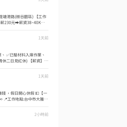
市區提塘港路(樹谷園區) 【工作
薪230元➡️薪資38~40K元
合加班最多可達60~63K -
 【 我 要 應 徵 】 投遞
1天前
話:0933670253 ☎️加賴
~~♥~~♥~~╝✨
業、 ✅已驗材料入庫作業、
(周休二日見紅休) 【薪資】
31000元+夜班津貼8000元/
日加班超過晚上7:30或假日
1天前
合醫院，任職滿2週補貼)
♥~~⭐️【 應徵方式 】
嘉嘉 ➡️火速找嘉嘉
錢 ，假日開心休假 💵【一
2小時前