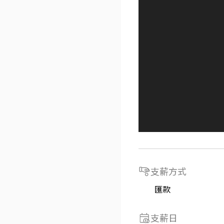
支薪方式
匯款
支薪日