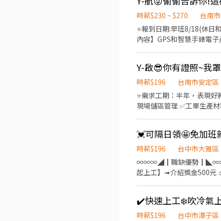
元，檔期津貼25元/時 ⭐長期夜十 22:00-07:00，休息一小時，時薪230元，檔期津貼40元/時 ⭐長期夜十二短 00:00-04:00，時薪
230元，檔期津貼40元/時 ∞∞∞◢┃詢問預約┃◣∞∞∞ ✅服務專員➠文文小姐 ✅手機➠0932-733-893
時薪$230 ~ $270
台南市
✅L.I.N.E.➠@826jcnfy(
⭐️報到日期:早班8/18(休日
內容】GPS和智慧手錶電子產品:
起.配合加班最多可達約50~54K
✅【提供預支】每周可預支 ✅
Y-啟😎你有證照~
履歷➡快速接洽面試 - ╔~~♥
詢問:@927wcdri 陳嘉嘉 ➡️
時薪$196
台南市安定區
⭐️需求工期：半年，表現好
現場儲區管理 ✅工單生產材料
➡️31000元，加班另有加班費
月，加班另有加班費依照勞基
加班四小時以上，補助加班餐
✅【交通車】提供免費市區線交通
時薪$196
台中市大雅區
⭐️~~♥~~♥~~╗ ↓↓找嘉嘉
∞∞∞◢┃職缺優勢┃◣∞∞
https://lin.ee/Y30dL
起上工】➟介紹獎金500元 👛➟提供預支薪水及
神林路一段.號 工作內容:▶️手機零件 ✨消費性電子CNC機台操作 ✨流水線組裝作業員 ✨其他主管交付事項 ✨加工、品管 ⏰上班時
間: ⏰日班A:07:50 ~ 16:20 (供餐) (休息12:00-12:30) ⏰日班B:08:00 ~ 17:00 (供餐) (中午休息12:00-13:00或 12:30-13:30) ⏰中夜
班:19:30 ~04:00 (無供餐，改給誤餐費一天70元
夜班津貼 300元/天 ∞∞∞◢┃詢問預約┃◣∞∞∞ ✅服務專員➠文文小姐 ✅手機➠0932-733-893 ✅L.I.N.E.➠@826jcnfy(要加@
時薪$196
台中市潭子區