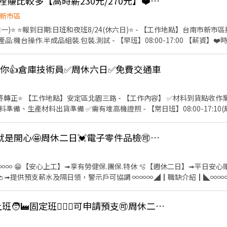
Y-航😜偷偷告訴你!這裡賺比較多【高時薪230元/270元】❤️可預支❤️班別可選
新市區
要加@唷) ✅【快速加入】➠https://lin.ee/RDrxb6W
和一)⭐️ ⭐️報到日期:日班和夜班8/24(休六日)⭐️ - 【工作地點】台南市新
機台操作.半成品組裝.包裝.測試 - 【早班】08:00-17:00 【薪資】❤️時
 - 【夜班】20:00-05:00 【薪資】❤️時薪270元➡️薪資45~47K元起.配
【吃飯】 餐費補助85塊，平日加班2小時以上再補助加班餐費85元 - ❤️請先按
我罩你👍倉庫技術員✅周休六日✅免費交通車
~~♥⭐️【 應徵方式 】⭐️~~♥~~♥~~╗ ↓↓找嘉嘉 工作攏低嘉↓↓ ☎️連絡電
火速找嘉嘉 https://lin.ee/Y30dLdb ╚~~♥~~♥~~⭐️【 快速找工作 】⭐️
將轉正⭐️ 【工作地點】安定區北園三路 - 【工作內容】 ✅材料到貨點收作
準備、生產材料出貨準備 ✅需有堆高機證照 - 【常日班】08:00-17:10
依照勞基法給予 - 【常夜班】20:00~05:10(周休二日見紅休) 【薪資】➡️
法給予 - ✅【提供預支】每周可預支 ✅【吃飯】補助餐費25元/天；若平
💓可隔日領🤩免加班就是開心🤩周休二日💓電子零件品檢🉑️冷氣房🉑️申請預支
費60元/天；餐費自付額於薪資中代扣 ✅【體檢】體檢補助(需至指定配
車 - ❤️請先按 【 我 要 應 徵 】 投遞履歷➡快速接洽面試 - ╔~~♥~~
 工作攏低嘉↓↓ ☎️連絡電話:0933670253 ☎️加賴詢問:@927wcdri 陳
∞ 😁【安心上工】➟享有勞健保.團保.特休 🫧【週休二日】➟平日安心賺
db ╚~~♥~~♥~~⭐️【 快速找工作 】⭐️~~♥~~♥~~╝
隔日領，警示戶可協調 ∞∞∞◢┃職缺介紹┃◣∞∞∞ 📍工作地點:台中市大雅區
✔️快速上工❄️吹冷氣上班🧑‍🏭固定班🙋🏻‍♀️可申請預支🉑️周休二日🉑️三節獎金
，須滿6H) (休息23:30–00:00) ⭐️早班薪資 30,000元 ⭐️中夜班薪資30,000元+✅中