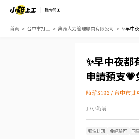
隨你開工
首頁
台中市打工
典育人力管理顧問有限公司
✨早中夜都有
申請預支💗
時薪$196
/
台中市北
17小時前
彈性排班
免經驗可
同