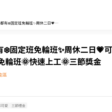
✨早中夜都有❄️固定班免輪班✨周休二日💗可申請預支💗免輪班🌞快速上工🌞三節獎金
❄️固定班免輪班✨周休二日💗
免輪班🌞快速上工🌞三節獎金
屯區
事可愛
三節禮金