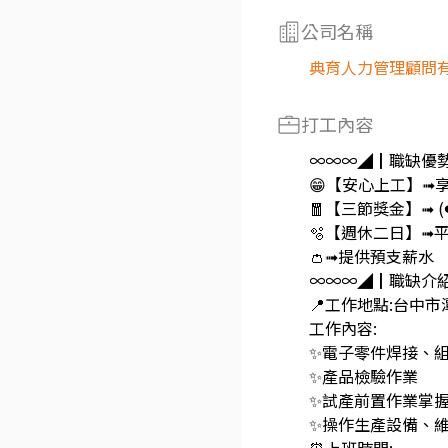
公司名稱
典育人力管理顧問
打工內容
∞∞∞◢┃職缺優
😁【安心上工】➟
🧧【三節獎金】➟ 
🫧【週休二日】➟
👛➟提供預支薪水
∞∞∞◢┃職缺介
📍工作地點:台中市
工作內容:
✨電子零件焊接、
✨產品檢驗作業
✨試產前置作業掌
✨操作生產設備、