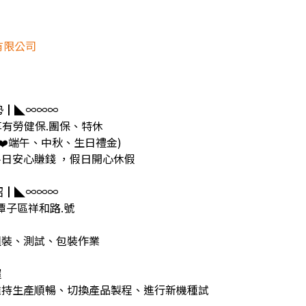
有限公司
勢┃◣∞∞∞
享有勞健保.團保、特休
(❤️端午、中秋、生日禮金)
平日安心賺錢 ，假日開心休假
紹┃◣∞∞∞
潭子區祥和路.號
組裝、測試、包裝作業
握
維持生產順暢、切換產品製程、進行新機種試