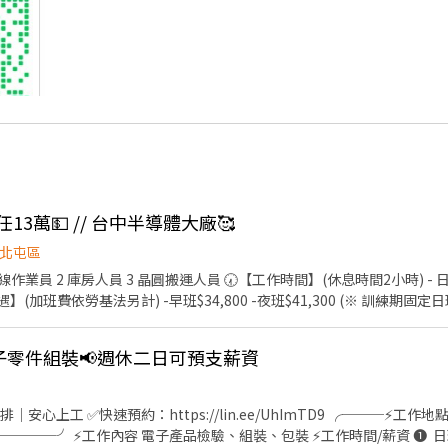
13萬💵 // 台中半導體大廠🥰
北屯區
業員 2 庫房人員 3 晶圓搬運人員 🕢【工作時間】(休息時間2小時) - 日班:07
作待遇】(加班費依勞基法另計) -早班$34,800 -夜班$41,300 (※ 訓練期固定日班 
；可接受穿全套無塵服 【休假制度】- 做4休3 【發薪制度】-每月10號，
電子零件組裝📢週休二日可預支薪資
------------------------ 📩 【火速卡位應徵流
1分鐘完成，快速安排送審）： 👉https://reurl.cc/R2p0LG 
可先不填！ ➋加入留言： 👉https://lin.ee/OBnhVN5 私訊留下 ⌜姓名+電話 +應徵半
預約：https://lin.ee/UhImTD9 ╭───⚡工作地點⚡───╮ 台中市潭子區祥
 ➊ 日班：08:00-17:10 薪資：