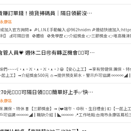
合加班約45,000）
🩷別人忙下單，你負責賺訂單錢！撿貨掃碼員｜隔日領薪沒煩惱｜免經驗立即上工
培育獎金第一個月：$2000、第二個月：$4000、第三個月：$5000 大夜班培
誤餐費平日80元、假日100元 =====⭐完善福利制度⭐===== ✅休假制度：週休二
永康區
退、團保、特休 ✅固定班別不輪班 ✅三節禮金：端午、中秋、生日➡️每次$
入官方詢問🔸 🔎L.I.N.E手動輸入:@962hnidm 🔎連結快速加入:https://l
 ✅免費汽機車位 ✅可預支薪資 ⭐久任獎金滿一個月$1000 ⭐久任獎金滿三個
陳小姐✨ 預約面試： 應徵預約請點選加入➡️
 • 📞 電話： 0911-563-123 • 📲 𝐋𝐈𝐍𝐄： 搜尋帳號 @252fmefb
📍安定✔️快速上工⭕️倉管人員💗 週休二日🉑️有轉正機會👌🏻可預支薪水
貨.分貨.理貨 【工作時間 
•ʔ 😁【安心上工】➟享有勞健保.團保、特休 🧧【三節獎金】➟ (❤️端
➟介紹獎金500元 👛➟提供預支薪水，警示戶可協調 ∞∞∞◢┃職缺介紹┃◣∞∞∞ 📍工
MB作業跟進 W/H 已驗
生產材料準備、生產材料出貨準備 其他主管交辦事項 ⏰上班時間: 日班08:00~17:10💰薪
💥永康💘高時薪200-270元🙋🏻‍♀️可隔日領🙋🏻‍♀️簡單好上手✅快速上工✅三節獎金
10💰薪資說明:31,000元/月，夜班津貼8,000元 ⚠️須配合訂單量加班、須具備堆高機證照
服務專員➠文文小姐 ✅手機➠0932-733-893 ✅L.I.N.E.➠@826jc
永康區
.團保、特休 🧧【三節獎金】➟ (❤️端午、中秋、生日禮金) 💵【一起上工
三街.號 💼工作內容: 進出貨
 確認貨品數量正確 異常包裹作業、每日作業異常排除 包裹條碼掃描 完成主管交辦
一小時，時薪200元，檔期津貼15元/時 ⭐長期晚五 17:00-02:00，休息一小時，時薪215