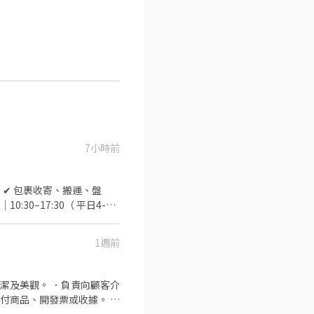
7小時前
K》 ✔ 包裹收寄、搬運、盤
30–17:30（ 平日4-
排班方式 ✔ 含假日｜週排 3–5 天
需服務客人） ✔ 包裹搬運、理貨（物
1週前
作時間 固定早班｜07:00–
式 ✔ 含假日｜週排 3–5 天 ––
1樓 ⭐ 八里龍形－智取店｜龍
潔及美觀。 ．負責向顧客介
付商品、開發票或收據。 ．
⭐ 三重正義－智取店｜正義北