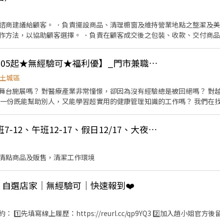
｜泰林路二段217號1樓 🔹 淡水區 🏪 淡水民族店｜民族路33巷16-7號1樓 🏪
號 ⭐ 淡水海都－智取店｜新市三路二段361號1樓 ⭐ 淡水新市－智取店｜新市
路67號1樓 🏪 新店安康三店｜安康路三段175號1樓 🏪 新店安和店｜安和路
諮商建議給顧客。 ．負責擺設商品、清理櫥窗及維持營業地點之整潔及美
🏪 新店中興二店｜中興路三段189號1樓 🏪 新店百忍店｜百忍街1-1號1
作方法，以協助顧客選擇。 ．負責在顧客成交後之包裝、收款、交付商品
－智取店｜北宜路二段201號1樓 ⭐ 新店七張－智取店｜北新路二段20號1樓
情形、盤點貨品存量及撰寫當日業務報表。
新北市土城區【時薪205起★無經驗可★福利優】_門市兼職、實習
13號1樓 🏪 新莊雙鳳店｜雙鳳路34號1樓 🏪 新莊龍安店｜龍安路287號
潭底－智取店｜成功街1號1樓（HD hub） ⭐ 新莊安國－智取店｜頭前路38號
土城區
二－智取店｜中港一街126號1樓 ⭐ 新莊中正－智取店｜中正路881-16號1
舞台施展嗎？ 對醫療產業非常憧憬，卻因為沒有經驗總是被回絕嗎？ 對
⭐ 萬里瑪鋉－智取店｜瑪鋉路41號1、2樓 🔹 蘆洲區 🏪 蘆洲民族
一份既能幫助別人，又能學習超實用的健康管理知識的工作嗎？ 我們在找你
 蘆洲民族三店｜民族路327巷24號1樓 ⭐ 蘆洲水湳－智取店｜水湳街31號
額外另享月獎金！ ●高於連鎖界的時薪 ●促進成長的教育訓練 ●舒適的
–––––––––––––––––––––––––––––––––––––––––––– 🔽🔽🔽
升遷制度，轉正年資可累計 【工作內容】 （1）門市產品銷售、顧客服務
0VEQ ➋加入留言：https://lin.ee/P5tPoOQ 或加 @504xbfkt 💥截圖職
加油站徵工讀生！早班7-12、午班12-17、假日12/17、大夜班、假日班
品銷售及陳列 （4）每月排班需100小時以上、平假日皆需輪班 請立即按
清點商品及販售，清潔工作環境
｜自選店家｜無經驗可｜快速報到❤️
️⃣先填寫線上履歷：https://reurl.cc/qp9YQ3 2️⃣加入趙小姐官方