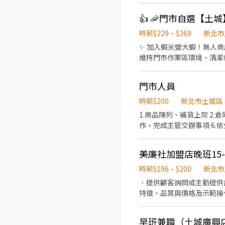
負責在當天結束營業前，統計銷售情形、盤點貨品
路335號1樓 🔹 三峽區 ⭐ 三峽國光－智取店｜國光街81巷3之2號1樓 ⭐ 三峽大觀－智取店｜大觀路24號1樓 ⭐ 三峽民族－智取店
照佳 需配合外送
｜民族街12號1樓 ⭐ 三峽永安－智取店｜永安街94號1樓 🔹 土
67巷20號1樓 🏪 土城立
時薪$229 ~ $269
新北市
⭐ 土城金安－智取店｜金安街36號1樓 ⭐ 土城裕生
✨ 加入蝦米變大蝦！無人商
店｜捷運路18號1樓 🏪 中
維持門市作業區環境、清潔維護
中和民享－智取店｜民享街66
近有人店門市支援 🌙🌙夜
城－智取店｜連城路346之1
市安排受訓 🔔需有機車&駕照🔔 
－智取店｜興南路一段179號1樓 🔹 五股區 🏪 五股西雲店｜西雲路70號1樓 ⭐ 五股工商－智取店｜工商路171號
門市人員
17:30-22:30、17:30-2
永和永平店｜仁愛路308號1
為2~4小時依實際情況而定) 
中興－智取店｜中興街151號1樓 🔹 汐止區 🏪 汐止大同店｜大同路二段667號1樓 🏪 汐止樟樹二店｜樟樹一路1
時薪$200
新北市土城區
情況而定) ⸻ ✅工作待遇： 
止新昌店｜新昌路12號1樓 
1.商品陳列、補貨上架 2.
━━━━━━━━━━━━
汐止東城－智取店｜康寧街459巷17號1樓 ⭐
作，完成主管交辦事項 6.
━━━━━━━━━━━━ 
🏪 板橋三民二店｜三民路一段
https://reurl.c
忠孝店｜忠孝路171號1樓 
👉https://lin.ee/O
美廉社加盟店晚班15-
板橋大觀店｜大觀路二段173
－智取店｜四維路304號1樓
時薪$196 ~ $200
新北市
｜漢生西路165巷50號1樓
．提供顧客詢問或主動提供
店｜樂群路140號1樓 ⭐ 
特徵、品質與價格及示範操
店｜民權路257號1樓 ⭐ 板橋長江－智取店｜長江路二段1
當天結束營業前，統計銷售
店｜忠孝路480號1樓 ⭐ 林口
⭐ 金山中正－智取店｜中正路59號1樓 🔹 泰山區 🏪 泰山仁德店｜仁德路10號1樓 🏪 泰山
早班兼職（土城廣興