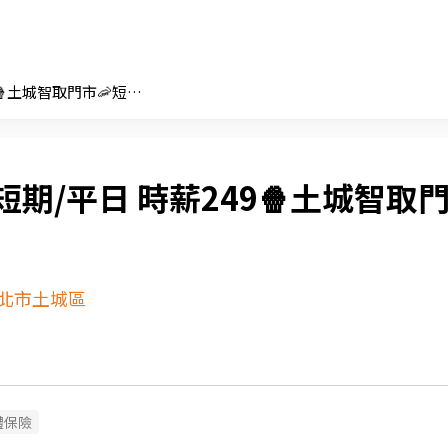
可短期/平日 時薪249🍿土城智取門市🦐短時數
短期/平日 時薪249🍿土城智取
北市土城區
體保險