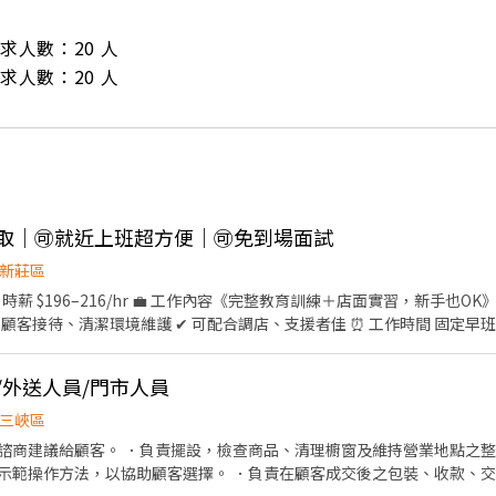
/ 需求人數：20 人

/ 需求人數：20 人
智取｜🉑就近上班超方便｜🉑免到場面試
新莊區
 時薪 $196–216/hr 💼 工作內容《完整教育訓練＋店面實習，新手也O
客接待、清潔環境維護 ✔ 可配合調店、支援者佳 ⏰ 工作時間 固定早班｜10:
6:15–22:45 ❷ 18:45–22:45 （每週至少 2 天需 16:15 上班） 🗓 
– ⭐【智取店】 💰 時薪 $196–229/hr + 晚班獎金 $20 💼 工作內容（不
/外送人員/門市人員
作業區環境整理、清潔 ✔ 需自備機車，可配合單日跑點（距離 ＜10km） ⏰ 工
晚班｜17:30–23:30（每日排 2–5H） 固定夜班｜23:30–03:30 🗓 排班方
三峽區
 📍門市地點自選｜目前缺額如下 🔹 八里區 🏪 八里中山店｜中山路二段306號
諮商建議給顧客。 ．負責擺設，檢查商品、清理櫥窗及維持營業地點之整
示範操作方法，以協助顧客選擇。 ．負責在顧客成交後之包裝、收款、交
華－智取店｜五華街62之1號1樓 ⭐ 三重雙園－智取店｜雙園街124號1樓 