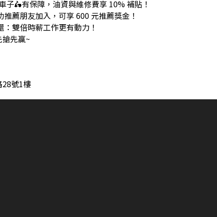
車子🛵有保障，油資與維修費享 10% 補貼！
成功推薦朋友加入，可享 600 元推薦獎金！
奉還：雙倍時薪工作更有動力！
先搶先贏~
28號1樓