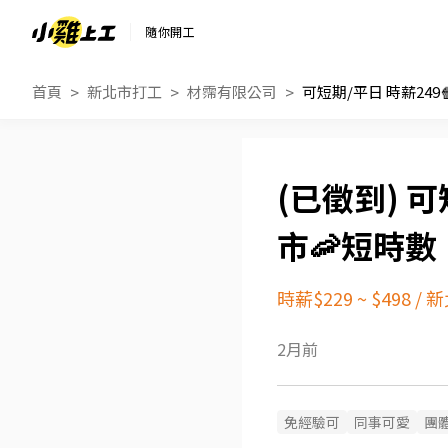
隨你開工
首頁
新北市打工
材霈有限公司
可
市🦐短時數
時薪$229 ~ $498
/
新
2月前
免經驗可
同事可愛
團