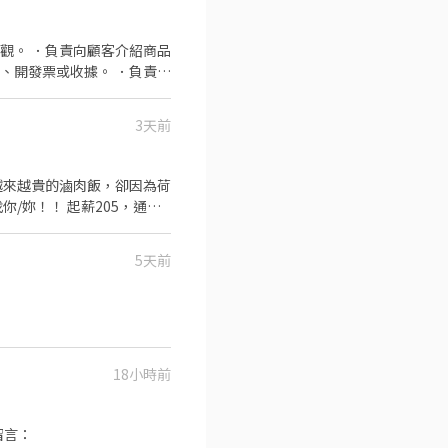
一路三段162號1樓 🔹
二段163號1樓 🏪 新店北
觀。 ．負責向顧客介紹商品
樓 ⭐ 新店安祥－智取店｜安祥
、開發票或收據。 ．負責在
 ⭐ 新店安康－智取店｜安康
3天前
1樓 🏪 新莊中平店｜中平路
1樓 ⭐ 新莊體育－智取店｜公
樓 ⭐ 新莊榮華－智取店｜榮華
越來越貴的滷肉飯，卻因為荷
/妳！！ 起薪205，通過
1樓 ⭐ 蘆洲長安二－智取店｜
就業環境 ●豐厚的各類獎
如何應徵？🔽🔽🔽 ➊填寫履歷：
 （2）專業衛教諮詢、學習
缺文💥 私訊留下 ⌜姓名✚電話 指名威
5天前
下【我要應徵】！！
18小時前
後留言：