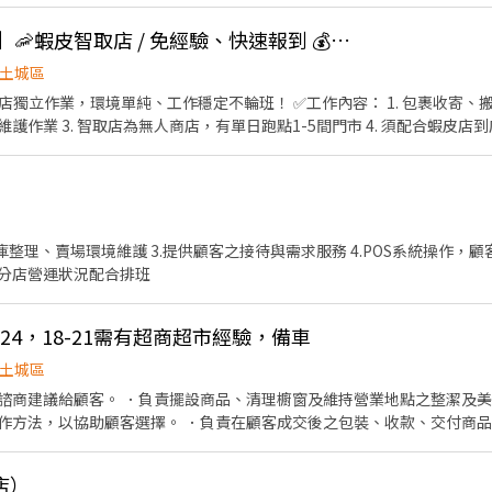
存量及撰寫當日業務報表。 目前急需6:00-10:00整理蔬果人員 若有汽/機車駕
城區 🏪 土城明德店｜明德路一段309號1樓 🏪 土城中正店｜中正路
👍 🦐門市自選【土城】🦐蝦皮智取店 / 免經驗、快速報到 💰時薪 229-269
仁店｜立仁街6號1樓 🏪 土城學府店｜學府路一段91號1樓 ⭐ 土城延吉－智
土城區
－智取店｜裕生路28號 🔹 中和區 🏪 中和華福店｜華福街28號1樓 🏪 中和捷運
店獨立作業，環境單純、工作穩定不輪班！ ✅工作內容： 1. 包裹收寄、搬
和宜安店｜宜安路149號1樓 🏪 中和自立店｜自立路23號1樓 ⭐ 中和力行－
作業 3. 智取店為無人商店，有單日跑點1-5間門市 4. 須配合蝦皮店到
號1樓 ⭐ 中和秀山－智取店｜自立路139巷2號1樓 ⭐ 中和安平－智取店｜
班說明🌙🌙 工作型態：為每日跑點約3–10家門市，跑點距離約16km內 需
號1樓 ⭐ 中和成功－智取店｜成功路1巷8號1樓 ⭐ 中和景平三－智取店｜景
⸻ ✅工作時間： 🔹早班：07:00-12:00、07:30-12:30、08:00-13:0
1樓 🔹 永和區 🏪
3:30、18:30-22:30、18:30-23:30 (上班時數為2~6小時依實際情況而定) 🔹夜
、2樓 ⭐ 永和永元－智取店｜永元路97號1樓 ⭐ 永和中山－智取店｜中山路一
假日早班：07:00-12:00 🔹假日晚班：17:30-23:30 (上班時數為
41巷3號1樓 🏪 汐
日班時薪=$229 晚班另有獎金+20=時薪$249 夜班另有獎金+40=時薪$
🏪 汐止明峰店｜明峰街15號1樓 🏪 汐止青山店｜青山路29號 ⭐ 汐止秀峰
倉庫整理、賣場環境維護 3.提供顧客之接待與需求服務 4.POS系統操作，顧
━ 📍 【熱門開缺地點】新北市三重、土城、中和、永和、汐止、板橋、
 汐止同興－智取店｜同興路278號1樓 🔹 板橋區 🏪 板橋僑中店｜僑中二街8巷1號1樓
依分店營運狀況配合排班
📩 【火速卡位應徵流程】 ➊ 點擊填寫廠商制式履歷（1分鐘完成，快速安
31巷84號1樓 🏪 板橋長安店｜長安街331巷61號1樓 🏪 板橋貴興店｜貴興
c/Wbek79 🔒 【隱私防線】個資僅供廠商審核，敏感欄位（身分證/詳細地址）
 板橋民治店｜民治街88號1樓 🏪 板橋裕民店｜裕民街116號1樓 🏪 板橋
BnhVN5 私訊留下 ⌜姓名+電話 +應徵蝦皮門市人員」💥
24，18-21需有超商超市經驗，備車
號1樓 ⭐ 板橋北門－智取店｜北門街55號1樓 ⭐ 板橋光武－智取店｜光武街
 ⭐ 板橋滿平－智取店｜滿平街75號1樓 ⭐ 板橋永豐－智取店｜永豐街151
土城區
 ⭐ 板橋仁化－智取店｜仁化街173號1樓 ⭐ 板橋莒光－智取店｜莒光路133
諮商建議給顧客。 ．負責擺設商品、清理櫥窗及維持營業地點之整潔及美
板橋實踐－智取店｜實踐路93巷31號1樓 ⭐ 板橋信義－智取店｜信義路150巷
作方法，以協助顧客選擇。 ．負責在顧客成交後之包裝、收款、交付商品
59號1樓 🔹 林口區 🏪 林口文化店｜文化二路二段153號1樓 🏪 林口忠孝
情形、盤點貨品存量及撰寫當日業務報表。
晴空－智取店｜文化三路一段39巷110號1樓 ⭐ 林口仁愛－智取店｜仁愛路二段628
工專店｜工專路52號1樓 ⭐ 泰山明志－
店）