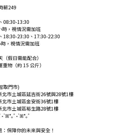
時薪249
08:30-13:30
5 小時，視情況需加班
18:30-23:30、17:30-22:30
6小時，視情況需加班
4 天（假日需能配合）
運重物（約 15 公斤）
智取門市)
 新北市土城區延吉街26號與28號1樓
 新北市土城區金安街36號1樓
 新北市土城區裕生路28號1樓
ﾟ॰ॱꕤ*｡ﾟ॰ॱꕤ*｡ﾟ
、勞退：保障你的未來與安全！