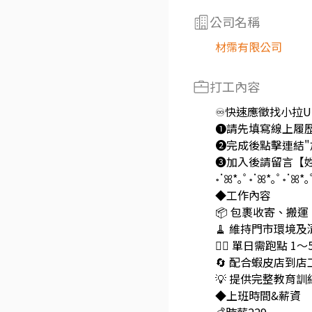
公司名稱
材霈有限公司
打工內容
♾️快速應徵找小拉UU
❶請先填寫線上履
❷完成後點擊連結"
❸加入後請留言【姓
॰ॱꕤ*｡ﾟ॰ॱꕤ*｡ﾟ॰ॱꕤ*｡
◆工作內容
📦 包裹收寄、搬
🧹 維持門市環境及
🏃‍♂️ 單日需跑點
🔄 配合蝦皮店到
💡 提供完整教育
◆上班時間&薪資