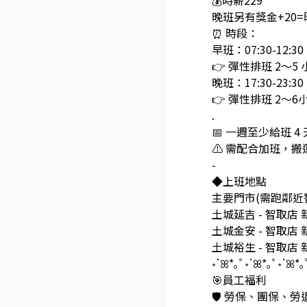
💰時薪229
晚班另有獎金+20=
⏰ 時段：
早班：07:30-12:30、
👉 彈性排班 2～
晚班：17:30-23:30、
👉 彈性排班 2～
.
📅 一週至少給班 
⚠️ 需配合加班，搬
-
◆上班地點
主要門市(需跑鄰近
土城延吉 - 智取店
土城金安 - 智取店
土城裕生 - 智取店
॰ॱꕤ*｡ﾟ॰ॱꕤ*｡ﾟ॰ॱꕤ*｡
🎯員工福利
🛡️ 勞保、團保