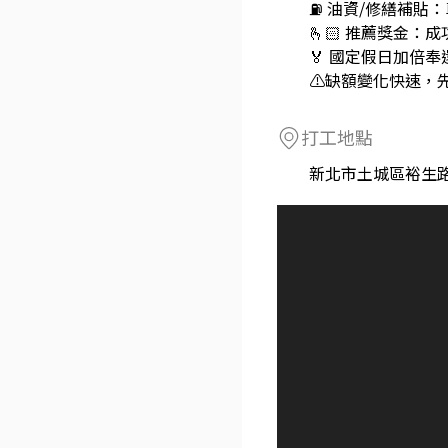
⛽ 油資/修繕補貼：
🫰🏻 推薦獎金：
🏅 國定假日加倍
⚠️缺額變化快速，
打工地點
新北市土城區裕生路