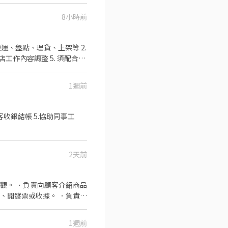
8小時前
取店｜延吉街26號與28號1樓
運、盤點、理貨、上架等 2.
智取店｜連勝街19號1樓 ⭐
店工作內容調整 5. 須配合鄰
安平路17號1樓 ⭐ 中和連
可配合(早班/晚班)擇一於門
平路638號1樓 ⭐ 中和興南
0、08:30-13:30 🔹晚班：
1週前
班 ：23:30–03:30 (上班時數
段102之1號1樓 ⭐ 永和
2~6小時，一個月至少6天，依實際
269
－智取店｜秀峰路74號1樓 ⭐
客收銀結帳 5.協助同事工
淡水、新店、新莊、蘆洲
排送審）： 👉
路119巷3號1樓 🏪 板橋
錄取前皆可先不填！ ➋加入留言：
文聖店｜文聖街173號1樓 🏪
2天前
36巷2號1樓 ⭐ 板橋四維
號1樓 ⭐ 板橋漢生－智取店
巷1號1樓 ⭐ 板橋樂群－智取
觀。 ．負責向顧客介紹商品
10號1樓 ⭐ 板橋民權－智取
、開發票或收據。 ．負責在
號1樓 🔹 金山區
1週前