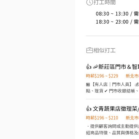
打工時間
08:30 ~ 13:30 
18:30 ~ 23:00 
相似打工
👍 🦐新莊區門市＆
時薪$196 ~ $229
新北市
🏪【有人店｜門市人員】 💰
點、理貨 ✔ 門市收銀結帳、顧
6H/假日6-8H） 固定晚班｜❶ 1
–––––––––––––––––
👍 文青蔬果店徵理菜
流箱約 10–15kg） ✔ 
13:30（每日排 2–5H） 固定
時薪$196 ~ $210
新北市
––––––––––––––––
．提供顧客詢問或主動提供
形三街3號1樓 🔹 三重區 ⭐ 三重光復－智取店｜光復路一段21號1樓 ⭐ 三重三民－智取店｜三民街77號1樓 ⭐ 三重慈愛－智取店｜
紹商品特徵、品質與價格及
慈愛街74號1樓 ⭐ 三重五