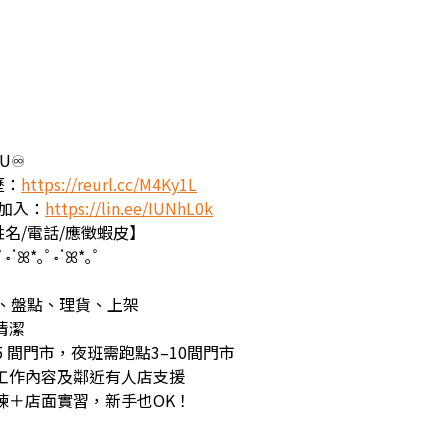
♾️
歷：
https://reurl.cc/M4Ky1L
加入：
https://lin.ee/IUNhL0k
名/電話/應徵蝦皮】
ﾟ॰ॱꕤ*｡ﾟ॰ॱꕤ*｡ﾟ
運、盤點、理貨、上架
清潔
 1～5 間門市，夜班需跑點3–10間門市
店工作內容及鄰近有人店支援
訓練＋店面實習，新手也OK！