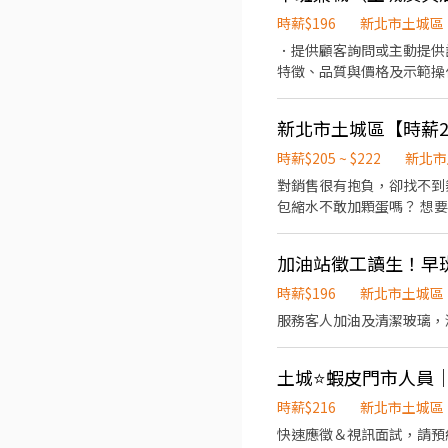
智取店｜明志路二段291號1樓 ⭐ 泰山泰林－智取店
時薪$196
新北市土城區
淡水北新店｜北新路169巷5
新店區 🏪 新店三民店｜三民
．提供顧客詢問或主動提供
宜店｜北宜路二段69號1樓 
特徵、品質與價格及示範操
路125號1樓 ⭐ 新店清潭
當天結束營業前，統計銷售
路二段161號1樓 🔹 新莊區 🏪 新莊五工店｜五工路92號1樓 🏪 新莊新泰店｜新泰路8號1樓 🏪 新莊民安二店｜民安西路50號1樓
🏪 新莊建福店｜建福路59巷
184巷32號1樓 ⭐ 新莊
時薪$205 ~ $222
新北市
園路95號1樓 ⭐ 新莊中港
對銷售很有抱負，卻找不到
路一段58號1樓 ⭐ 新莊公園－智取店｜公園路60號1樓 🔹 萬里區 
包縮水不敢加顆蛋嗎？ 想要
二店｜民族路151號1樓 
考核調薪【210起】，每月
長安街44號1樓 ––––––––––
金，兼職也享三節 ●透明的
https://reurl.cc/ep
醫療相關知識 （3）醫療產
爾森 專員」
時薪$196
新北市土城區
服務客人加油及清潔玻璃，
土城⭐蝦皮門市人員
時薪$216
新北市土城區
快速應徵＆視訊面試，請預約： 1