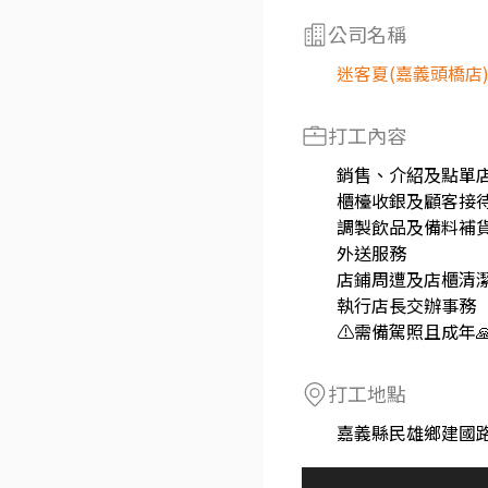
公司名稱
迷客夏(嘉義頭橋店
打工內容
銷售、介紹及點單
櫃檯收銀及顧客接
調製飲品及備料補
外送服務
店鋪周遭及店櫃清
執行店長交辦事務
⚠️需備駕照且成年
打工地點
嘉義縣民雄鄉建國路