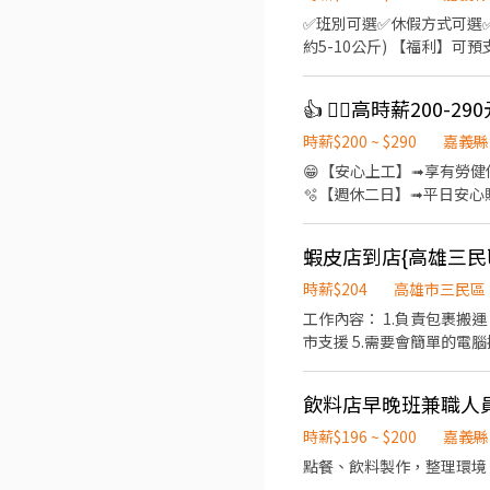
✅班別可選✅休假方式可選✅
約5-10公斤) 【福利】可預支
200+08月檔期津貼+10元【$
➡️00:00-09:00➡️時薪2
👍 👌🏻高時薪200-
元【$220元/時】 - 【月排休
00:30➡️時薪205+08月檔
時薪$200 ~ $290
嘉義縣
【晚八】➡️20:00-24:00
😁【安心上工】➟享有勞健保
╔~~♥~~♥~~⭐️【 應徵方式
🫧【週休二日】➟平日安心賺錢 ，假
嘉嘉 ➡️火速找嘉嘉 https://
工作地點:嘉義大林鎮大埔美園區三路 💼工作內容: 進出貨作業 (商品撿貨、分貨、理貨) 確認
業異常排除 包裹條碼掃描 完成主管交辦事項 ⏰上班時間: 📆排休制 ⭐長期早班:09
15元/時 ⭐長期晚班:15:3
215元，檔期津貼75元/時 ⭐長期晚八:20:00
時薪$204
高雄市三民區
休息一小時，時薪200/時，檔
工作內容： 1.負責包裹搬
長期大夜班(休六日):00:00
市支援 5.需要會簡單的電
檔期津貼20元/時 ⭐檔期津貼需上滿該班別時數方可領取 ∞∞∞◢┃詢問預約┃◣∞∞∞ ✅服務專員➠文文小姐 ✅手機➠0932-
調整上班時數】 【按照實際
至少1天假日** **包裹量大
飲料店早晚班兼職人
07:00~13:30 晚班 - 17:30~23:30 早班排班時段:0700-1200/0730-1230/0800-1300/0830-1330 早班彈性
到班2-5小時 晚班彈性排班
時薪$196 ~ $200
嘉義縣
近期加班較為常態，視門市營運狀況會有半小時至1小時
點餐、飲料製作，整理環境
之1號1樓 三民大順 - 智取