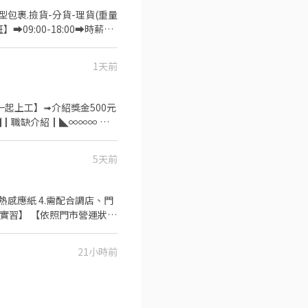
包裹.撿貨-分貨-理貨(重量
09:00-18:00➡️時薪
$240元/時】 【夜班】
➡️時薪200+08月檔期津貼+20
1天前
時】 【中班】➡️15:30-
津貼+75元【$290元/時】
 】 投遞履歷➡快速接洽面試 -
一起上工】➟介紹獎金500元
☎️加瀨詢問:@927wcdri 陳
5天前
~09:00，休息一小時，時薪
5/時，檔期津貼35元/時 ⭐
熱感應紙 4.需配合調店、門
:00~00:00，時薪200元，
面實習】 【依照門市營運狀況
： **一週配合排班3~5天
於10km** 早班 -
21小時前
因此沒有保證時數 因智取店晚班
孝順街31號1樓 三民瀋陽 -