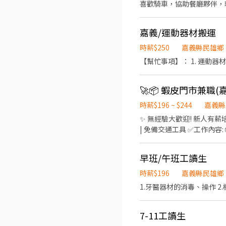
喜歡騎車，協助餐廳夥伴，
嘉義/運動器材搬運
時薪$250
嘉義縣民雄鄉
🚀📦 蝦皮門市兼職
時薪$196 ~ $244
嘉義縣
✨ 無經驗大歡迎! 新人有薪培
| 免備交通工具 ✅工作內容
清潔維護 🤝 協助門市營運維護與彈
5 天, 假日配合主管排班 💰
早班/午班工讀生
📦 包裹收寄、搬運、盤點、
援 (早晚班 10 公里內, 夜班 1
時薪$196
嘉義縣民雄鄉
17:30/18:30-23:30 (
1.牙醫器材的消毒、操作 2
週給班 3-5 天, 假日配合主管排
他區域也歡迎直接私訊詢問!
點下方 "立即應徵", 顧問線
7-11工讀生
時間處理! 🚫 求職完全免收費