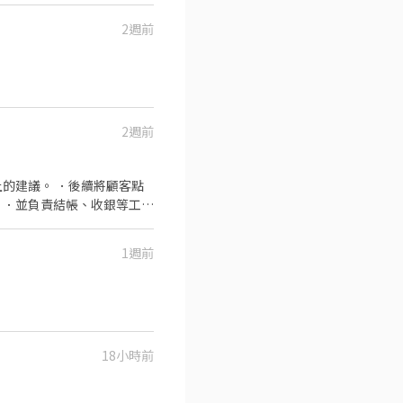
 - 智取店 高雄市三民區裕誠
2週前
2週前
的建議。 ．後續將顧客點
 ．並負責結帳、收銀等工
清理工作環境、設備和餐
1週前
18小時前