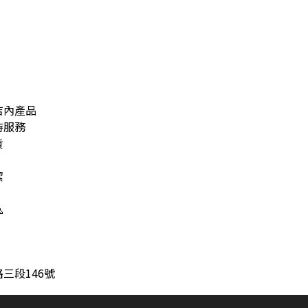
)
店內產品
待服務
貨
潔

三段146號