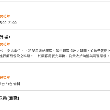
11之3號1樓 三民義華 - 智取店 高雄市三民區義華路167號1樓 三民裕誠
- 智取店 高雄市三民區鼎山街361號1樓
民雄鄉
:00-21:00
內外場）
民雄鄉
帶位、安排座位。 ．將菜單遞給顧客、解決顧客提出之疑問，並給予餐點上
進行簡易餐飲之料理。 ．於顧客用餐完畢後，負責收拾碗盤與清理環境。
廚師的助手，處理烹飪前與烹飪中之準備工作與其他餐廳相關事務。 ．負責
要的食材。 ．協助測量食材的容量與重量。 ．負責擺盤、打包外帶服務。
民雄鄉
炒台 煎台 備料
送員(兼職)