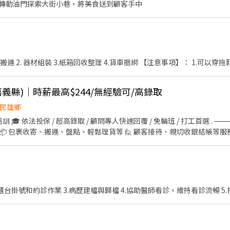
轉動油門探索大街小巷，將美食送到顧客手中
【幫忙事項】： 1. 運動器材搬運 2. 器材組裝 3.紙箱回收整理 4
(嘉義縣)｜時薪最高$244/無經驗可/高錄取
民雄鄉
訓 🎓 依法投保 / 超高錄取 / 顧問專人快速回覆 / 免輪班 / 打工首選 .
: 📦 包裹收寄、搬運、盤點、輕鬆理貨等 🙋 顧客接待、親切收銀結帳等服
性調店支援 🕒工作時間: ▸ 早班 11:00-17:30 ▸ 晚班 16:15-22:45 
薪資: ▸ 早、晚班 $196 . ⸻ 🛵 蝦皮智取店 | 自主度高・享津貼加給(需
理貨上架等 🧹 門市作業區環境與清潔維護 🔄 配合店到店內容調整與支援
6 公里內) 🕒工作時間: ▸ 早班: 07:00~08:30-13:30 (配合 2-5 小時依照
配合 2-5 小時依照貨量彈性排班) ▸ 夜班: 23:30-03:30 (配合 2-4 小時依照貨
.櫃台掛號和約診作業 3.病歷建檔與歸檔 4.協助醫師看診，維持看診流暢 5
班 💰薪資 (含津貼加給): ▸ 早班 $204 ▸ 晚班 $224 ▸ 夜班 $244 ⸻
 🔥 搶手熱缺異動極快, 優質好缺錯過就沒有了! . ⸻【應徵方式】⸻ 
上馬上回覆安排面試! 或搜尋官方帳號: @922vyxod (一定要加 @ 喔) 
 👮 絕無詐騙 🤝 安心上工有保障