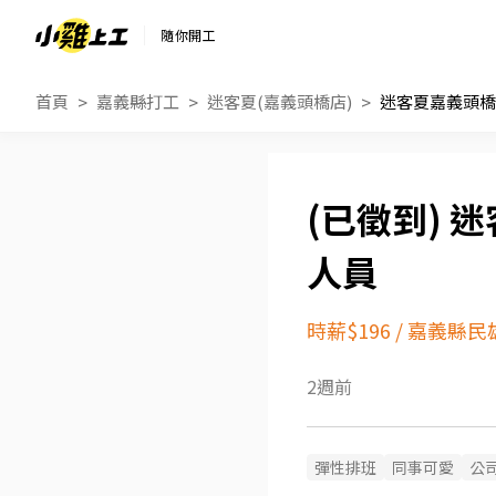
隨你開工
首頁
嘉義縣打工
迷客夏(嘉義頭橋店)
迷客夏嘉義頭橋
迷
人員
時薪$196
/
嘉義縣民
2週前
彈性排班
同事可愛
公