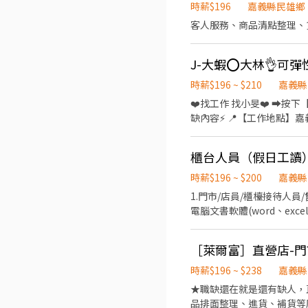
時薪$196
嘉義縣民雄鄉
客人服務、商品清點整理、
時薪$196 ~ $210
嘉義縣
❤️‍找工作 找小旻❤️‍ ➡
缺內容⚡ 📍【工作地點】嘉義大林大埔美園區三路 📦【工作內容】商品進出貨作業(撿貨.分貨.理貨) 🕒【工作時間、薪資】 🔹五
早班:09:00-18:00💰時薪:196元 🔹早五班:05:00-09:00💰時薪:200元 🔹日班:09:00-18:00💰時薪:196元 🔹早班短班:09
時薪:196元 🔹中班:15:30-00:30💰時薪:200元 🔹晚八班:20:00-24:00💰時薪:200元 🔹小夜班:00:00-04:00💰時薪:200元 🔹夜班:
櫃台人員（假日工讀
00:00-09:00💰時薪:210元 🎁【福利】 🎉不定時檔期津貼 🎉可申請預支或隔日領 ✨ෆෆෆෆෆෆ📞應徵看這裡📞ෆෆෆෆෆෆ✨ ❤️‍服務專
員:小旻 ❤️‍加賴詢問:搜尋帳號@
時薪$196 ~ $200
嘉義縣
1.門市/店員/櫃檯接待人員
電腦文書軟體(word、excel
［萊爾富］直營店-
時薪$196 ~ $238
嘉義縣
★職缺還在就是還有缺人，直
品排面整理、進貨、補貨等庫