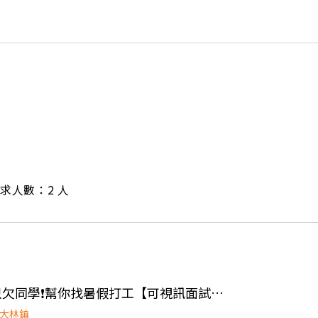
/ 需求人數：2 人
👍 Y-蝦🫡萬事俱備~只欠同學❗幫你找暑假打工【可視訊面試】時薪最高290元
大林鎮