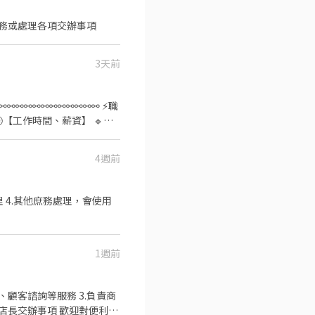
務或處理各項交辦事項
3天前
⚯⚯⚯⚯⚯⚯⚯⚯⚯⚯⚯ ⚡職
4週前
入後請傳: 職缺截圖+姓名+電話)
理 4.其他庶務處理，會使用
1週前
、顧客諮詢等服務 3.負責商
副店長交辦事項 歡迎對便利商