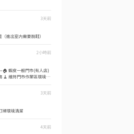
3天前
.貨車捆綁 【注意事項】： 1.可以穿拖鞋（進出室内需要脫鞋）
2小時前
 ⸻🏠 蝦皮一般門市(有人店)
務 🧹 維持門市作業區環境與
📌 排班說明: 平日一週給班 3-
自備機車+駕照) ✅工作內容:
3天前
有人店 🛵 鄰近門市調店支
貨量彈性排班) ▸ 晚班:
量彈性排班) 📌 排班說明: 平日一
.打掃環境清潔
 ✅工作地點: 嘉義縣全區 💪 其
⚡ 搶手缺額隨時額滿, 手刀
加入後請按照格式留言, 專員第一
4天前