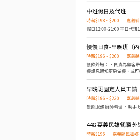
智取店 高雄市三民區瀋陽街1
路119號1、2樓 三民鼎山 
中班假日及代班
時薪$198 ~ $200
嘉義縣
假日12:00-21:00 平日代班15
慢慢日食-早晚班（
時薪$196 ~ $200
嘉義縣
餐飲外場： ．負責為顧客
餐訊息通知廚房做餐，或可
作。 餐飲內場： ．擔任
具。 ．準備不同餐點所需
早晚班固定人員工讀
時薪$196 ~ $230
嘉義縣
餐飲服務 廚師料理 、助手 
448 嘉義民雄餐廳 外
時薪$196
嘉義縣民雄鄉