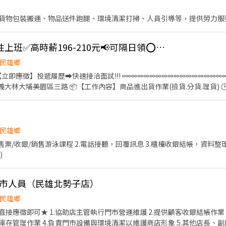
貨物包裝搬運、物品送件跑腿、環境清潔打掃、人員引導等，提供勞力服
J-大蝦⭕大林👌可彈性上班✅高時薪196-210元📢可隔日領⭕多種時段
民雄鄉
按下【立即應徵】投遞履歷➡快速接洽面試!!! ⚯⚯⚯⚯⚯⚯⚯⚯⚯⚯⚯⚯⚯⚯⚯⚯⚯⚯
:00-15:30💰
）
547qfznf（記得加＠） ❤️‍點擊加入:https://lin.ee/TuSzLpe (加
民雄鄉
/售票/收銀/銷售游泳課程 2.電話接聽，回覆訊息 3.櫃檯收銀結帳，資料整
)
門市人員（民雄北勢子店）
民雄鄉
接應徵即可★ 1.協助店主管執行門市營運維護 2.提供顧客收銀結帳作業
存管理作業 4.負責門市設備與環境清潔以維護商店形象 5.其他店長、