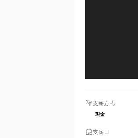
支薪方式
現金
支薪日