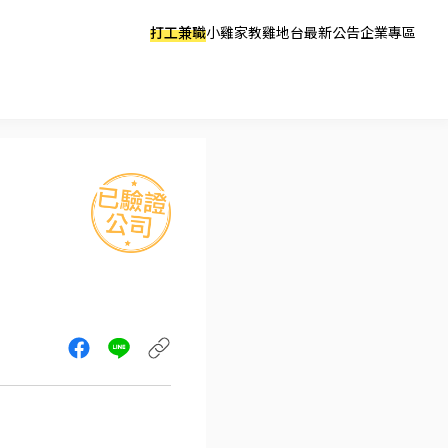
打工兼職
小雞家教
雞地台
最新公告
企業專區