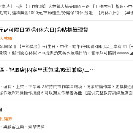
準時上下班 【工作地點】大林鎮大埔美園區三路 【工作內容】整理小中型
/每月達標獎金1000元/三節禮金/勞健保.特休.勞退 - 【周休六日】 【早班】➡️
210元/時】 【中班】➡️15:30-00:30➡️時薪205+08月檔期津貼+35元【
10+08月檔期津貼+65元【$275元/時】 【晚八】(休日和一)➡️20:00-24:00
290元✔️可隔日領 🤩(休六日)🤩貼標籤理貨
8天】 【早班】➡️09:00-18:00➡️時薪200+08月檔期津貼+15元【$215元/
期津貼+45元【$250元/時】 【夜班】➡️00:00-09:00➡️時薪215+08月檔期
大林鎮
➡️時薪200+08月檔期津貼+30元【$230元/時】 - 💖請先按 【 我 要 應 徵
.團保 🧧【三節獎金】➟(生日、中秋、端午)任職滿3個月以上享有 💵【
 】⭐️~~♥~~♥~~╗ ↓↓找嘉嘉 工作攏低嘉↓↓ ☎️連絡電話:0933670253 
日開心休假 👛➟提供預支薪水及隔日領，警示戶可協調 ∞∞∞◢┃職缺介紹┃◣∞∞∞ 📍
lin.ee/Y30dLdb ╚~~♥~~♥~~⭐️【 快速找工作 】⭐️~~♥~~♥~~╝
貨品數量正確 異常包裹作業、每日作
:00-18:00，休息一小時，時薪200元，檔期津貼
蝦皮店到店{高雄三民區 - 智取店}固定早班兼職/晚班兼職/工讀人員/謝絕短期
0~00:30，休息一小時，時薪205元，檔期津貼45元/時 ⭐長期大夜班:00:00
~00:00，時薪200元，檔期津貼30元/時 📆周休制 ⭐長期早班(休六日):09:00-18:00，
期津貼10元/時 ⭐長期晚班(休六日):15:30~00:30，休息一小時，時薪20
運、理貨、上架、下架等 2.維持門市作業區環境、清潔維護作業 3.更換機台
~09:00，休息一小時，時薪210/時，檔期津貼65元/時 ⭐長期晚八(休日一):20
腦操作及POS機操作技能 6.可以獨立作業者為佳 【提供完整教育訓練及店
出勤時數給予薪資】 【會視包裹量及門市營運狀況延長1-2小時】 工作時段
733-893 ✅L.I.N.E.➠@826jcnfy(要加@唷) ✅【快速加入】➠https://lin.ee/RDrxb6W
須可以配合延長2小時** **需可配合單日跑點支援3~5家店／4小時跑點距離小
員
排班07:00~08:30間可
17:30~18:30間可到班2-6小時 會依門市貨量及人力評估來安排時數，
民雄鄉
的加班需求 門市職缺如下: 三民北平 - 智取店 高雄市三民區北平二街106
、與顧客互動、煮茶備料
店 高雄市三民區大順二路612號1、2、3樓 三民孝順 - 智取店 高雄市三民區