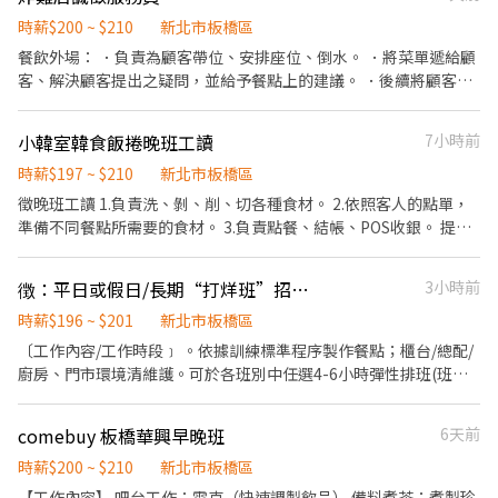
負責結帳、收銀等工作。 餐飲內場： ．擔任廚師的助手，處理烹飪
前與烹飪中之準備工作與其他餐廳相關事務。 ．負責洗、剝、削、
時薪$200 ~ $210
新北市板橋區
切各種食材。 ．負責清理工作環境、設備和餐具。 ．準備不同餐點
餐飲外場： ．負責為顧客帶位、安排座位、倒水。 ．將菜單遞給顧
所需要的食材。 ．協助測量食材的容量與重量。 ．負責擺盤、打包
客、解決顧客提出之疑問，並給予餐點上的建議。 ．後續將顧客點
外帶服務。
餐訊息通知廚房做餐，或可進行簡易餐飲之料理，如：烤土司或調
配飲料等。 ．於顧客用餐完畢後，負責收拾碗盤與清理環境。 ．並
小韓室韓食飯捲晚班工讀
7小時前
負責結帳、收銀等工作。 餐飲內場： ．擔任廚師的助手，處理烹飪
前與烹飪中之準備工作與其他餐廳相關事務。 ．負責洗、剝、削、
時薪$197 ~ $210
新北市板橋區
切各種食材。 ．負責清理工作環境、設備和餐具。 ．準備不同餐點
徵晚班工讀 1.負責洗、剝、削、切各種食材。 2.依照客人的點單，
所需要的食材。 ．協助測量食材的容量與重量。 ．負責擺盤、打包
準備不同餐點所需要的食材。 3.負責點餐、結帳、POS收銀。 提供
外帶服務。
勞健保、三節獎金、生日禮金、員工餐、每月績效獎金等福利 可配
合時間 晚班17:00-21:30 假日16:00-21:30
徴：平日或假日/長期“打烊班”招募中”🐔肯德基🐔板橋新埔-計時兼職人★員-彈性周
3小時前
時薪$196 ~ $201
新北市板橋區
〔工作內容/工作時段﹞ 。依據訓練標準程序製作餐點；櫃台/總配/
廚房、門市環境清維護。可於各班別中任選4-6小時彈性排班(班別
依據面試餐廳需求為主 ﹝薪資福利﹞ ★ 基本時薪：$196 "起" ★ 津
貼福利 ◆ 值班津貼：每小時20元(晉升組長後 ◆ 早、晚班津貼：
comebuy 板橋華興早晚班
6天前
23:00-07:00（每小時享有50-80元津貼 ◆ 健檢：任職滿一年起，公
司提供年度健檢照顧你的健康 ◆ 保險：除勞、健、勞退外，公司更
時薪$200 ~ $210
新北市板橋區
為你投保團保維護你的安全 ◆ 員工用餐折扣：兼職夥伴當日任職滿
【工作內容】 吧台工作：雪克（快速調製飲品） 備料煮茶：煮製珍