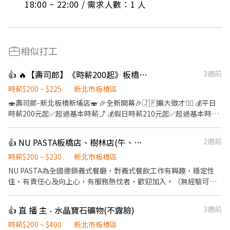
18:00 ~ 22:00 / 需求人數：1 人
相似打工
👍 🔥【壽司郎】《時薪200起》板橋新埔店-兼職🌟彈性排班🌟假日時薪210$
3週前
時薪$200 ~ $225
新北市板橋區
🍣壽司郎-新北板橋新埔店🍣 🎉全新開幕🎉🇯🇵擴大徵才🙆‍♀️ 💰平日
時薪200元起✅️超過基本時薪⤴️ 💰假日時薪210元起✅️超過基本時薪
⤴️ 🏅高時薪🧧福利優🎊彈性排班📝 🚈捷運新埔站1分鐘抵達店鋪🚶‍♂️
👨‍🎓學生打工👩‍🎓二度就業🎈假日兼職⭐️ 🎖完善教育訓練🏆無經驗也
👍 NU PASTA板橋店、樹林店(午、晚班長期兼職)
2週前
可以上手❤️ ⭕招募條件 ✅️良好職前教育訓練，無經驗者也可以加
入！！！ ✅️歡迎開學打工、假日兼職、二度就業、外籍學生、實習
時薪$200 ~ $230
新北市板橋區
簽約。 ✅️彈性排班：09:00~23:00(請於面試時與店長確認班表) ✅️不
NU PASTA為全國連鎖義式餐廳，對義式餐飲工作有興趣，穩定性
管是平日早班、週末假日班、放學後打烊班皆有職缺，歡迎直接投
佳，有責任心及向上心，有服務熱忱者，歡迎加入。（無經驗可、
遞履歷！ ⭕工作內容 ▪外場🎈 帶客入座→介紹、服務→飲料提供
實習可） 【工作地點】 **板橋新埔店：板橋區陽明街56、58號(近
→餐具清洗→桌邊結帳→收銀結帳......等。 ▪內場🍣 商品進貨、準
捷運新埔站1號出口350公尺) **板橋亞東店：板橋區南雅南路二段
👍 直 播 主 - 水晶寶石礦物(不露臉)
3週前
備、整理→餐點製作→提供餐點→餐具清洗→環境整理維護......等。
144巷2號(近捷運亞東醫院站2號出口250公尺) **樹林北大店：樹林
▪洗碗區🫧 餐具清洗、環境整理整頓、環境清洗......等。 ✨️在職教育
區佳園路三段168號(時薪196起月結現金) 【工作內容】 1.提供客人
時薪$200 ~ $400
新北市板橋區