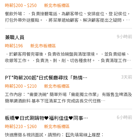
兩杯飲料 2.每月享有員工福利品（試用期通過/工時符合者） 3.員工
時薪$200 ~ $250
新北市板橋區
折扣 4.員工旅遊/聚餐 5.參加福委會者享有：三節/勞動節禮金、生日
餐飲外場： ．負責接聽電話、為顧客帶位、安排座位、登 記侯位，
禮金/蛋糕及各項補助津貼（結婚、生育、教育補助..等） 🌟獎金 1.
打包外帶外送餐點。 ．將菜單遞給顧客、解決顧客提出之疑問，並
季度目標激勵獎金 2.年終獎金 🌟制度類 1.完整的教育訓練 2.順暢的
給予餐點上的建議。 ．於顧客用餐完畢後，負責收拾碗盤與清理環
升遷管道 🌟其他 1.年度健康檢查 2.國定假日雙倍薪 3.兼職夥伴獎學
境。 ．並負責結帳、收銀等工作。 餐飲內場： ．負責煮麵、煎烤肉
兼職人員
9小時前
金
夾饃、擺盤打料等工作。 負責清理工作環境、設備和餐具。 ．準備
不同餐點所需要的食材。 ．協助測量食材的容量與重量。 ．負責擺
時薪$196
新北市板橋區
盤、打包外帶服務。
．於顧客用餐完畢後，負責收拾碗盤與清理環境。 ．並負責結帳、
收銀等工作。 ．負責洗、剝、削、切各種食材。 ．負責清理工作環
境、設備和餐具。 ．準備不同餐點所需要的食材。 ．協助測量食材
的容量與重量。 ．負責擺盤、打包外帶服務。 1.清洗食材 2.工作區
PT*時薪200起*日式餐廳尋找「熱情的你」板橋晚班外場
3天前
域和設備的清潔以及保養 3.進行擺盤的動作 4.將食材依照廚師要求
進行切片、切塊或切末等備料的工作
時薪$200 ~ $210
新北市板橋區
工作內容： *需要洗碗* 簡單外場「需能獨立作業」 有販售生啤酒及
簡單調酒飲料 基本下班清潔工作 完成店長交代任務
————————————— 晚班上班時間：18:00～21:30 假日需要輪
早晚班：早班11:00～13:30 一個禮拜至少能上兩天班 國定假日及颱
板橋🖤日式涮鍋物🖤福利佳佳🖤同事好相處
6小時前
風天出勤直接時薪2倍 有做指甲💅也ok 長髮需綁頭髮 同事也都很好
相處😏 未滿三個月時薪200 ✔️通過考核時薪可調為210 ⚠️未帶履歷
時薪$210 ~ $260
新北市板橋區
表或遲到不錄用⚠️ *致理科技大學*有需要也可以配合填寫實習。 ⚠️
快速應徵＆視訊面試，請預約： 1️⃣先填寫線上履歷：