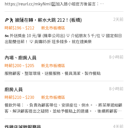
丟履歷者未回覆代表不適合請問直接打電話⚠️
https://reurl.cc/mkyNml 2️⃣加入趙小姐官方後留言：
https://lin.ee/Y0jPj9A3 （ID：@359keqlq） 留言>>>>姓名/電話
＋截圖職缺(和牛涮)
🍕🕺 披薩在轉，薪水大跳 212！(板橋)
2天前
⸻⸻⸻⸻⸻⸻⸻⸻ 【工作內容】
內場負責備料、烹飪、擺盤、洗滌與環境清潔，廚房管理 外場負責
時薪$196 ~ $212
新北市板橋區
接待、點餐、送餐、服務顧客、結帳與維持用餐環境 上班時間(起班
🏍️ 外送獎金 10 元/筆 (機車公司出) 💡 介紹朋友 5 千/位 💡 國定假日
時間) 早班10:30~17:30 晚班17:30~23:00 打烊班22:00~0200 時薪
出勤雙倍薪！ 💡 員購85折 班多錢多，就在達美樂
210/H 超過23:00上班有夜間津貼 每小時40元 (滿100H/月，有全勤
10元/H) 上班地點：板橋文化店 上班自備 黑褲 黑鞋 黑襪 ☑️至少配合
內場、廚房人員
8小時前
四個月以上 ☑️一週可排班至少四天(含假日)
時薪$200 ~ $205
新北市板橋區
服務顧客、整理環境、送餐服務、餐具清潔、製作餐點
廚房人員
8小時前
時薪$210 ~ $230
新北市板橋區
餐飲外場： ．負責為顧客帶位、安排座位、倒水。 ．將菜單遞給顧
客、解決顧客提出之疑問，並給予餐點上的建議。 ．後續將顧客點
餐訊息通知廚房做餐，或可進行簡易餐飲之料理，如：烤土司或調
配飲料等。 ．於顧客用餐完畢後，負責收拾碗盤與清理環境。 ．並
炸雞店誠徵服務員
4天前