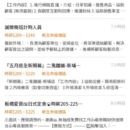
訓練完善，無經驗者也OK✨️ ⭕獎金福利 ▪生日禮券！ ▪員工用餐
專業、即時的服務，給予客人美好的用餐感受。 2.遵照標準作業流
【工作內容】 1. 進行網路直 播，介紹、分享知識、販售商品、協助
優惠！ ▪不定期活動競賽獎金！ ▪一年4次考核及調薪！！！ ▪加
程，學習內外場各站之工作技能(如：義大利麵、餐點製作、吧檯、
顧客 (無須露臉) 2. 與觀眾互動和回應、維護粉絲 3. 協助銷售事宜 在
班費5分鐘為單位精準計算！ ▪介紹親朋好友入職，期滿可獲得
收銀、外場服務等)。 3.學習如何產品介紹、顧客服務、及門市行
店內的直 播只露手不露臉唷，工作環境舒服單純~ 【敞開雙手歡迎
3,000～5,000元獎金！ ⭕企業魅力 ▪「以人為本」注重團隊合作及
銷。 4.協助公司各項公益活動、品牌活動推廣。 5.維護環境清潔安
有這樣的能力的你】 ✦ 樂於學習與自我成長 ✦ 不害怕直 播和對鏡
交流，採納同仁的意見，提升參與感 ▪除學習到日本商業禮儀、衛
誠徵晚班計時人員
7小時前
全。 【應徵請說明應徵新埔店或亞東店或樹林店，午班或晚班時
頭工作 ✦ 愛講話健談不怕生 ✦ 喜歡銷售、超級愛介紹商品 ✦ 坐得
生知識及專業的烹飪技巧，還可接觸店鋪的經營管理，例如：成本
段】
住不怕無聊 【工作待遇】 薪資：200~400/小時+獎金（視能力及經
時薪$200 ~ $240
新北市板橋區
控管及數據分析等專業知識 ▪升遷快速且制度完善，依努力及成果
驗調整） 排班：每週排班2-3天 上班時間：依公司安排時間 時間 晚
餐飲外場： ．負責為顧客帶位、安排座位 ．將菜單遞給顧客、解決
將有升遷加薪的機會 ▪享有完善的福利制度，加班費為5分鐘為單
班：19:00-22:00 【任何職務相關不會在工作平台之外地方回覆】
顧客提出之疑問，並給予餐點上的建議。 ．後續將顧客點餐訊息通
位計算，重視員工的辛勤付出 ▪計畫拓展全台灣，讓更多人有機會
工作以外地方詢問職位應徵問題，不予回應，避免詐騙！絕不會使
知廚房做餐 ．於顧客用餐完畢後，負責收拾碗盤與清理環境。
品嚐美味平價壽司，致力成為頂尖品牌 ⭕基本保障 ①加班費(以5分
用工作平台以外地方討論職位
鐘為單位計算) ②勞保、健保、意外險 ③每月提撥勞工退休新制6%
『五月底全新開幕』二鬼麵鋪-新埔店 早晚班計時人員
7小時前
④特休／年假按照勞基法規定 ⑤颱風天出勤津貼補助 ⑥員工店內用
時薪$200 ~ $220
新北市板橋區
餐折扣 ⑦提供員工制服 ⑧任職一年後提供免費健檢 ⭕其它 【實習
相關】 歡迎各大專院校實習生 福利制度完善，提供加班費！ 時薪
『新開幕』二鬼麵舖-新埔店 『工作內容』 1.協助出餐，簡易廚房料
制，薪資平日200元/假日210元（高於基本時薪） 【介紹制度】 歡
理 2.內場備貨（如會切東西佳） 3.外場清潔 4.外場收桌 5.收班清潔
迎介紹親朋好友一同任職，介紹獎金拿不完！！！ 依介紹職位及任
整理 6.偶爾幫客人協助點餐 『工作時間』 依求職者情況安排討論時
職期間不同，發放3,000~5,000元介紹獎金！！！
間 『薪資部分』 起薪$200/1h，如當月工作時數滿101小時，時薪
板橋愛買🍱日式定食🍘時薪205-225🍙快速報到👍有假日班
8小時前
調整至$210 如當月工作時數滿150小時，時薪調整至$220 如果表現
優秀薪水還可以往上調整
時薪$205 ~ $225
新北市板橋區
⚠️面試、應徵請預約，謝謝🙏 無抽成免費找工作👍最新職缺快速媒
合👍專員服務第一 ⸻【應徵方式】⸻ 1️⃣點擊加入：