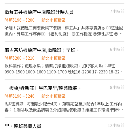
https://lin.ee/Ur5Ko9E（ID：cfm1791i） 2️⃣加入後"務必"留言：
姓名/電話/專員找戴小姐/大戶屋(截圖職缺)
徵鮮五丼板橋府中店晚班計時人員
7小時前
⸻⸻⸻⸻ ✅工作內容： 外場： 點餐帶位、顧客服
務、結帳收銀 內場： 食材備料、洗滌、甜點製作、環境清潔
時薪$196 ~ $200
新北市板橋區
⸻⸻⸻⸻ ✅工作時間： 早班10:00-16:00 晚班
哈囉！我們是三商餐飲旗下餐廳「鮮五丼」丼飯專賣店🍚 👉🏼這邊誠
18:00-23:00 ⸻ ✅薪資計算： 時薪205-225(工作時數越多，時
徵內、外場工作夥伴👈🏼 《福利制度》 😍工作穩定 😍彈性排班 😍有
薪越高) 國定假日雙倍時薪392 ⸻⸻⸻⸻ ✅工作地
提供勞、健保 😍三節禮金 😍工讀生調薪考核福利 😍員工餐補貼135
點： 新北市板橋區貴興路101號3樓 ⸻⸻⸻⸻ 💡福
元(壽星還有生日禮呦🥳) 《工作內容》 ►外場◄ ☆點餐 ☆協助客人
麻古茶坊板橋府中店,徵晚班；早班人員
6小時前
利： 油資補貼/ 修繕補貼 體檢補助 (依規定) 員工推薦獎金 完整教育
收送餐點 ☆服務客人需求 ►內場◄ ☆製作菜餚 ☆備料 ☆餐具清潔
訓練
🎊有興趣的夥伴歡迎加入我們呦！！！
時薪$200 ~ $210
新北市板橋區
飲料製作；處理水果；清潔打掃.櫃檯收銀，招呼客人 缺：早班
0900-1500 1000-1600 1100-1700 晚班16-2230 17-2230 18-2230
（高三生需確定會在台北念大學喔，） 反應快，活潑外向，長期！
時薪200-210（新夥伴前1-2個月196） 手腳俐落好相處， 排班彈
［板橋/近新莊］星巴克早/晚兼職夥伴-板橋民生門市
8小時前
性，一週至少3-5天（週排班） 平均月時數90-120小時（不會沒班
上） 每次上班至少4-6小時 可依照自己的時間做調整..
時薪$196 ~ $246
新北市板橋區
‼️排班資訊‼️ 每週最少配合4天。 兼職期望至少配合1年以上 工作內
容： 1.咖啡以及飲品調製 2.介紹與點餐收銀 3.維護工作環境/門市清
潔 4.咖啡豆與商品專業介紹銷售 5.檔期活動銷售 公司福利： 依勞基
法及相關法令規定提供健全完善員工保障 （勞、健保、勞退、團保
早、晚班兼職人員
12小時前
及各式假別） 🌟享有星巴克夥伴獨有福利 1.門市夥伴上班時間享有