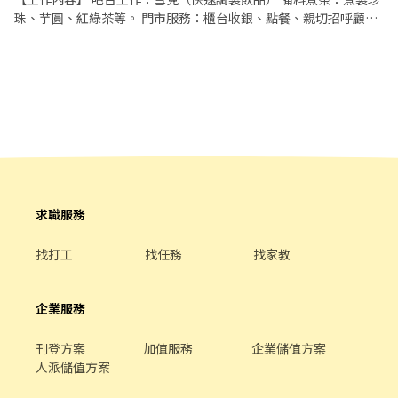
4小時，即享有85折員購折扣；組長當日任職每四小時享有乙餐員餐
珠、芋圓、紅綠茶等。 門市服務：櫃台收銀、點餐、親切招呼顧客
◆ 生日/節慶禮卷： 你生日我慶祝，生日當月我們提供你品牌禮卷
與促銷出餐。 環境維護：店內外清潔工作與設備清潔保養。 外送服
讓生日更有溫度 你過節我共歡，重要節慶我們提供你福利禮券 好好
務：需具備 125 重型機車駕照（外送另有津貼）。 【工作時間】 時
與家人歡慶 你旅遊我贊助，每年職福會提供你旅遊津貼 好好享受幸
段： 早班：10:00 - 15:00 晚班：17:00 - 23:00 【薪資與福利】 薪資
福人生 ◎ 詳細工作時間於面試時告知
待遇：時薪200~210 薪資成長：階段性熟悉工作內容，表現優良者
依每階段考核再調薪！ 福利：紅、綠茶飲料免費喝 基本保障：勞
保、健保。 【應徵條件與注意事項】 條件要求：親切熱情、認真負
責、抗壓性好、無經驗可（有經驗者優先錄取）。 其他配合：需配
合餐飲人員從業體檢。
求職服務
找打工
找任務
找家教
企業服務
刊登方案
加值服務
企業儲值方案
人派儲值方案