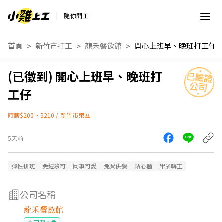
隨你開工
首頁
新竹市打工
龍禾餐飲館
開心上班早、晚班打工仔
開心上班早、晚班打
工仔
時薪$200 ~ $210
/
新竹市東區
5天前
彈性排班
免經驗可
同事可愛
免費供餐
點心櫃
畢業轉正
公司名稱
龍禾餐飲館