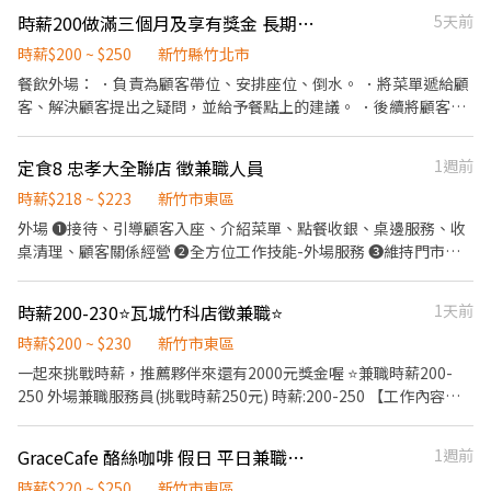
外送津貼$10元/14元/趟 ◆ 考核：每通過一站別考核即可為自己加
時薪200做滿三個月及享有獎金 長期晚班工讀生
5天前
薪($2/時 ◆ 值班津貼：每小時40元(晉升幹部後 ◆ 健檢：任職滿一
年起，公司提供年度健檢照顧你的健康 ◆ 保險：除勞、健、勞退
時薪$200 ~ $250
新竹縣竹北市
外，公司更為你投保團保維護你的安全 ◆ 員工用餐折扣：每月任職
餐飲外場： ．負責為顧客帶位、安排座位、倒水。 ．將菜單遞給顧
滿50小時，即享有乙次員工折扣優惠85折簡訊，除了自用也能分享
客、解決顧客提出之疑問，並給予餐點上的建議。 ．後續將顧客點
給親友共享唷 ◆ 生日/節慶禮卷： 你生日我慶祝，生日當月我們提
餐訊息通知廚房做餐，或可進行簡易餐飲之料理，如：烤土司或調
供你品牌禮卷 讓生日更有溫度 你過節我共歡，重要節慶我們提供你
配飲料等。 ．於顧客用餐完畢後，負責收拾碗盤與清理環境。 ．並
定食8 忠孝大全聯店 徵兼職人員
1週前
福利禮券 好好與家人歡慶 你旅遊我贊助，每年職福會提供你旅遊津
負責結帳、收銀等工作。 餐飲內場： ．擔任廚師的助手，處理烹飪
貼 好好享受幸福人生 ◎ 詳細工作時間於面試時告知
前與烹飪中之準備工作與其他餐廳相關事務。 ．負責洗、剝、削、
時薪$218 ~ $223
新竹市東區
切各種食材。 ．負責清理工作環境、設備和餐具。 ．準備不同餐點
外場 ❶接待、引導顧客入座、介紹菜單、點餐收銀、桌邊服務、收
所需要的食材。 ．協助測量食材的容量與重量。 ．負責擺盤、打包
桌清理、顧客關係經營 ❷全方位工作技能-外場服務 ❸維持門市整
外帶服務。
潔 ❹ 外帶、外送平台顧客點餐服務 內場 ❶分區分站的方式製做餐
點、出餐管理、 確認餐點品質 ❷切備製各項食材、事前準備 ❸維持
時薪200-230⭐️瓦城竹科店徵兼職⭐️
1天前
門市整潔
時薪$200 ~ $230
新竹市東區
一起來挑戰時薪，推薦夥伴來還有2000元獎金喔 ⭐️兼職時薪200-
250 外場兼職服務員(挑戰時薪250元) 時薪:200-250 【工作內容】
1、熱情接待顧客，提供優質的服務體驗。 2、積極瞭解顧客需求，
並提供即時的服務。 3、專業介紹餐點，同時善於銷售。 外場資深
GraceCafe 酪絲咖啡 假日 平日兼職人員
1週前
服務員 時薪:230-250 【工作內容】 1、為顧客提供良好的接待與訂
位服務。 2、積極聆聽顧客並瞭解他們的需求，並提供即時的解答
時薪$220 ~ $250
新竹市東區