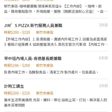
與幫助。 3、專業介紹餐點，同時善於銷售。 ❤每週彈性排班制，
新竹東區-咖啡廳兼職 環境美氣氛佳☕️ 【工作內容】 ・咖啡、飲
同享有薪年假。 ❤上班當日供應餐點及飲料。 ❤國定假日雙薪，有
品、簡易餐點製作 ・外場點餐、服務（開朗活潑耐心尤佳） ・店內
加班費(依照勞基法給付)。 ❤️享有員工8折優惠。 ❤️享有勞健保。
環境整潔 ・協助日常店內工作 【福利待遇】 時薪$220起～依能力
❤️享有月獎金，為自己薪水而外加薪。 ❤️每月提報『真心為你』為
調整 免費咖啡飲用、不定時外送點心 依勞基法給予勞保、健保 工作
JIM’S PIZZA 新竹服務人員兼職
3天前
自己得到夥伴禮券，來店吃飯更有優惠，上班更真心為你創造自我
時間：8:00～15:00（可溝通） 有興趣歡迎應徵聊聊 🙇
價值。 ❤️每季提報『優秀同仁』為自己得到夥伴禮券，來店吃飯更
時薪$200 ~ $220
新竹市東區
有優惠，上班更上一層樓創造自我價值
【外場工作內容】 1 .負責點餐、溝通內外場工作 2. 送餐及桌面清潔
3. 餐點介紹推薦 4. 協助餐盤清洗 5. 其他主管交代事項 【內場工作內
容】 1.披薩製作 2.炸物製作 3.麵團製作 4.各器具清洗 5.其他主管交
代事項 只要您對披薩製作及餐廳營運有興趣的朋友，我們都歡迎，
早中班內場人員-肯德基長期兼職
6天前
沒有餐飲經驗也沒關係，只要有願意跟我們一起擴大的心,我們都願
意培養! 兼職 享勞、健、團保/退休金 💰兼職時薪$200（內外場都學
時薪$196 ~ $200
新竹市東區
會會調整時薪） 💰全班人員每日補貼100元餐費 兼職做的習慣也歡
負責內場工作，及醃製食品，清潔工作 製作產片，包裝產品，
迎轉職
計時工讀生
3天前
時薪$200 ~ $210
新竹市東區
基本生活常識運用 洗菜、備料、帶位 協助上菜、打包、解決客人的
基本菜單問題