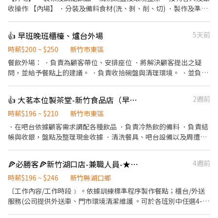
收操作 【內場】 ．分裝及備料食材(洗、剝、削、切) ．製作及準備
餐點 ．清洗器具及工作環境 <到職前請先準備健檢報告>
👍 早班晚班櫃檯、爐台外場
5天前
時薪$200 ~ $250
新竹市東區
餐飲外場： ．負責為顧客帶位、安排座位 ．將解決顧客提出之疑
問，並給予餐點上的建議。 ．負責收拾碗盤與清理環境。 ．並負責
結帳、收銀等工作。 ．擔任廚師的助手，處理烹飪前與烹飪中之準
備工作與其他餐廳相關事務。 ．負責清理工作環境、設備和餐具。
👍 大茗本位製茶堂-新竹食品店（早班長期工讀）
2週前
．協助測量食材的容量與重量。 ．打包外帶服務。
時薪$196 ~ $210
新竹市東區
．在吧台依據顧客需求調配各種飲品 ．負責冷熱飲的備料 ．負責結
帳與收銀，盤點及整理現金收據 ．清洗餐具、吧台設備以及周遭工
作環境 ．飲品販售說明
🍕必勝客🍕新竹湖口店-兼職人員-★彈性周排班★-"$196-$240"-另享外送獎金
4週前
時薪$196 ~ $246
新竹縣湖口鄉
〔工作內容/工作時段﹞ 。依據訓練標準程序製作餐點；櫃台/外送
服務(公司提供外送車、門市環境清潔維護 。可於各班別中任選4-6
小時彈性排班 ﹝薪資福利﹞ ★ 基本時薪：$196起" ★ 津貼福利 ◆