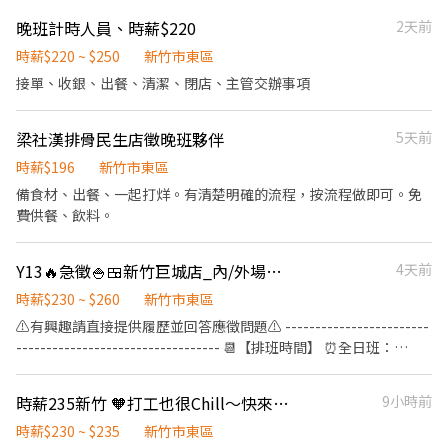
晚班計時人員、時薪$220
2天前
時薪$220 ~ $250
新竹市東區
接單、收銀、出餐、清潔、閉店、主管交辦事項
梁社漢排骨民生店徵晚班夥伴
5天前
時薪$196
新竹市東區
備食材、出餐、一起打烊。有清楚明確的流程，按流程做即可。免
費供餐、飲料。
Y13🔥急徵🍚🍱新竹巨城店_內/外場計時人員【YAYOI彌生軒】
4天前
時薪$230 ~ $260
新竹市東區
⚠️有興趣請直接提供履歷並回答應徵問題⚠️ ------------------------
---------------------------------- 📆【排班時間】 ⏰全日班：
10:00~22:00 (工時8Hr/天) ⏰早 班：10:00~ (當日最少4Hr) ⏰
中/晚班：~22:00 (當日最少4Hr) ---------------------------------
時薪235新竹 🧡打工也很Chill～快來異國風餐廳！邊吃邊賺⭐長期限定
9小時前
------------------------- 【工作內容】 💪🥤《外場服務》 1. 佈置及
清理餐桌、安排座位、為顧客帶位 2. 答覆有關餐飲問題，必要時提
時薪$230 ~ $235
新竹市東區