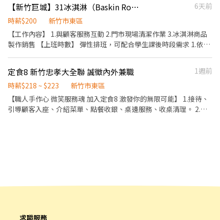
姓名/電話/專員找戴小姐/應徵M尖峰(截圖職缺)
【新竹巨城】31冰淇淋（Baskin Robbins）-早班門市工讀生
6天前
⸻⸻⸻⸻ ✅工作內容：(內外場都會接觸) 收銀點
餐、環境清潔、炸物製餐、洗滌餐具 ⸻⸻⸻⸻ ✅薪
時薪$200
新竹市東區
資計算： 尖峰時段(11-14、17-21、22-01)➡️時薪215元 一般時段
【工作內容】 1.與顧客服務互動 2.門市現場清潔作業 3.冰淇淋商品
➡️時薪196元 00:00後另享每小時55元夜班津貼
製作銷售 【上班時數】 彈性排班，可配合學生課後時段需求 1.依各
⸻⸻⸻⸻ ✅工作時間&工作地點： 早班 11:00-
門市營業需求進行排班工時規劃 2.國定假日及例假日需能配合上班
14:00 晚班 17:00-21:00 大夜班 22:00-01:00
【保險制度】 勞保、健保、職災保險、退休金提撥6% 【休假制
定食8 新竹忠孝大全聯 誠徵內外兼職
1週前
⋯⋯⋯⋯⋯⋯⋯⋯⋯⋯⋯⋯ 📍新竹食品 新竹市東區南大里食品路
度】 特休假、育嬰假、陪產假、家庭照顧假、生理假等 【各項補
228號 📍新竹光復 新竹市東區龍山里光復路一段526號 📍新竹經國
助】 婚喪補助、傷病補助 【員工福利】 年度員工健檢(不含新進人
時薪$218 ~ $223
新竹市東區
二 新竹市香山區頂埔里經國路三段11號 ⸻⸻⸻⸻
員體檢) 每月發放免費冰淇淋兌換券、購物享員工折扣
【職人手作心 微笑服務魂 加入定食8 激發你的無限可能】 1.接待、
💡福利： 油資補貼/ 修繕補貼 體檢補助 (依規定) 員工推薦獎金 完整
引導顧客入座、介紹菜單、點餐收銀、桌邊服務、收桌清理。 2.全
教育訓練
方位工作技能-外場服務、內場以分區分站的方式製做餐點、出餐管
理、確認餐點品質。 3.外帶、外送平台顧客點餐服務。 4.顧客關係
經營。 5.維持門市整潔。
求職服務