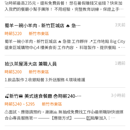
供建議 3. 上水、上餐並提供有關用餐的服務 4. 收銀服務 5. 工作區域
🚀時薪最高235元，還有免費員餐！ 想在暑假賺錢又省錢？快來加
和設備的清潔以及保養 🥦🥩《內場廚務》 1. 洗剝削切各種食材，烹
入我們的餐廳小幫手團隊！ 不用經驗，完整教育訓練，保證上手超
飪前置備料作業 2. 各項定食及料理製作、出餐 3. 工作區域和設備的
快～ 連鎖餐廳 📌義大利麵、壽喜燒、天婦羅都有哦 ✨工作亮點： 免
清潔以及保養 4. 訂貨、庫存控管學習 -------------------------------
經驗門檻：新手也能輕鬆上工 免費供餐：邊工作邊享美食，一石二
蜀羊ㄧ碗小羊肉 - 新竹巨城店 🔥 急徵 工作夥伴
3天前
---------------------------- ⭕️歡迎對餐飲服務有高度的熱忱，態度
鳥 安心保障：依法投保，權益不打折 📍工作地點： BPP新竹巨城店
積極認真的在校生加入，配合各大專院校學期、學年實習業務，可
>>內場 早班 中班 東區中央路229號 💰薪資福利：時薪230元，六日
時薪$220
新竹市東區
與學校簽訂相關合約。 ✅2026年1-2月、6-8月、12月期間限定特別
出勤再加碼+5→235元！ 🕒排班時段： 早班 09:00~18:00 中班
蜀羊ㄧ碗小羊肉 - 新竹巨城店 🔥 急徵 工作夥伴 📍工作地點 Big City
津貼！計時人員每小時薪資額外再加10元。 ✅每月工時達成獎勵，
12:00~21:00 早班、中班任你選，每週只要配合4天(包含至少一天六
遠東巨城購物中心4 樓美食街 工作內容 • 料理製作、提供餐點 •
總工時達100小時以上發放500元或達150小時以上者發放1,000元。
日) 👩‍🍳工作內容： 內場：食材備料、甜點製作、環境清潔 ♥應徵
點餐、收銀結帳、顧客服務 • 開店前準備及閉店整理作業 • 補
✅一天中能排班最少4小時、每周最少須提供16-20小時排班。兩周
流程 填寫線上履歷>>參加視訊說明>>門市面試 順利錄取後需配合體
貨、整理、庫存盤點 • 維持店內環境整潔 • 其他主管交辦事項…
排班一次，可彈性調整。 ✅假日能排班的兼職人員
拾汣茶屋清大店 兼職人員
1週前
撿>>安排報到哦 🔸🔸🔸🔸🔸🔸🔸🔸 (◔◡◔)應徵、詢問歡迎直接聯繫
等 排班方式 • 彈性排班 • 假日（六、日及國定假日）需可配合排
招募專員癩 https://lin.ee/PGxf2s9 加入後請留言 :姓名/電話/應徵
班 • 歡迎學生、兼職者 • 提供員工制服 希望您是～ ✔ 守時、有責
時薪$200
新竹市東區
工作截圖
任感 ✔ 喜歡與人互動 歡迎無餐飲工作經驗、對餐飲業有熱忱的您。
1.飲品製作 2.收銀點餐 3.外送服務 4.環境維護
🍒新竹🍔 美式速食餐廳 🍟時薪240-295🌭時數穩定
3小時前
時薪$240 ~ $295
新竹市東區
⚠️面試、應徵請預約，謝謝🙏 無抽成免費找工作👍最新職缺快速媒
合👍專員服務第一 ⸻【應徵方式】⸻ 1️⃣點擊加入：
https://lin.ee/Ur5Ko9E（ID：cfm1791i） 2️⃣加入後"務必"留言：