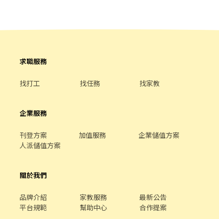
我們會依公司的經營成果，規劃員工福利讓夥伴和公司一起成長 1.
保險制度：勞保、健保、團保(意外險)、職災保險、退休金提撥6%
2.休假制度：特休假、育嬰假、陪產假、家庭照顧假、生理假等等
3.健康相關：年度員工健檢(不含新進人員體檢) 4.其他：上班免費享
用冰淇淋、員工折扣、生日福利、三節禮金(品)、福委會福利
求職服務
找打工
找任務
找家教
企業服務
刊登方案
加值服務
企業儲值方案
人派儲值方案
關於我們
品牌介紹
家教服務
最新公告
平台規範
幫助中心
合作提案