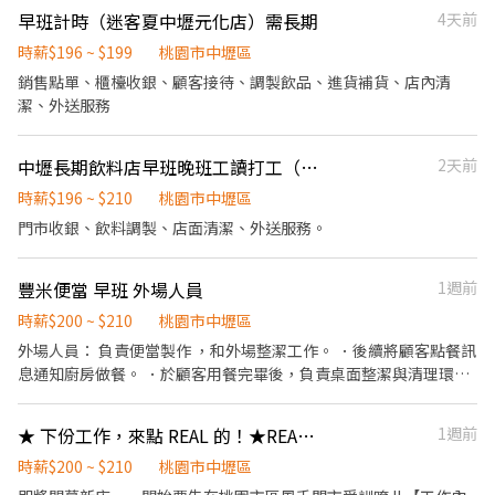
多種飲品 【備料作業】 負責冷熱飲的原料準備，確保供應充足 【收
早班計時（迷客夏中壢元化店）需長期
4天前
銀處理】 進行顧客結帳，維持現金收據整齊與準確 【環境清潔】 清
洗餐具與吧台設備，保持工作區域整潔 【產品說明】 為顧客提供飲
時薪$196 ~ $199
桃園市中壢區
品資訊與建議，協助選擇
銷售點單、櫃檯收銀、顧客接待、調製飲品、進貨補貨、店內清
潔、外送服務
中壢長期飲料店早班晚班工讀打工（需有機車駕照才可投履歷喔）
2天前
時薪$196 ~ $210
桃園市中壢區
門市收銀、飲料調製、店面清潔、外送服務。
豐米便當 早班 外場人員
1週前
時薪$200 ~ $210
桃園市中壢區
外場人員： 負責便當製作 ，和外場整潔工作。 ．後續將顧客點餐訊
息通知廚房做餐。 ．於顧客用餐完畢後，負責桌面整潔與清理環
境。 ．並負責結帳、收銀等工作。
★ 下份工作，來點 REAL 的！★REAL CAFÉ 中壢過嶺生活門市．兼職
1週前
時薪$200 ~ $210
桃園市中壢區