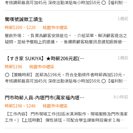
考核調薪最高可加45元 深夜出勤津貼每小時加$50元 ⭕【福利制
度】 ★每季一次考核調薪機會 ★享有特休累積 ★免費員工餐 ★三
節福利、生日禮金、夜班出勤津貼 ★提供員工制服及工作鞋 ★年度
驚嘆號誠徵工讀生
1週前
健檢 ★勞保、健保，6％勞退提撥 ⭕【工作說明】 《內場》:餐點製
作、食材備料、進貨盤點 《外場》:接待服務顧客、收銀結帳、環境
時薪$200 ~ $220
桃園市中壢區
整潔 用最快速的速度提供美味的牛丼！ 用最有元氣的服務使顧客露
餐飲外場： ．負責為顧客安排座位。 ．介紹菜單、解決顧客提出之
出滿意的笑容！ ★開朗活潑有笑容 ★ＳＯＰ專業流程 ★無經驗可
疑問，並給予餐點上的建議。 ．後續將顧客點餐訊息通知廚房做
★提供完善職前教育訓練 ⭕【經營理念】 我們是日本第一的速食連
餐，或可進行簡易餐飲之料理。 ．於顧客用餐完畢後，負責收拾碗
鎖ZENSHO集團，我們的理念是"消滅世界的飢餓和貧困"，目標是
盤與清理環境。 ．並負責結帳、收銀等工作。 ．負責備料。 ．負責
【すき家 SUKIYA】★時薪206元起(含全勤)★中壢中原店
1週前
成為全球第一的連鎖餐飲集團。 我們堅持使用安全及高品質的食
清理工作環境、設備和餐具。 ．準備不同餐點所需要的食材。 ．協
材，當場現點現作提供美味可口的日本國民美食-牛丼/咖哩，並以
助測量食材的容量與重量。 ．負責擺盤、打包外帶服務。 *會依資
時薪$196
桃園市中壢區
舒適衛生的用餐環境、熱情用心的服務態度、平實親民的誠懇價
歷能力表現調整時薪 *店內夥伴活潑好相處 *雖然是開放式小吃店，
⭕【兼職時薪】 起薪為$196元，符合全勤條件者時薪再加$10元，
格，強調食品安全，顧客安心。不論是單獨一人、與家人一起、朋
但硬要裝冷氣 *老闆之前很帥，現在稍微發福 *看心情不定期聚餐，
考核調薪最高可加45元 深夜出勤津貼每小時加$50元 ⭕【福利制
友一起，皆可享受用餐的樂趣。
最近就有點常… *隔壁店家鄰居好相處！ *只賣臭豆腐、飲料工作單
度】 ★每季一次考核調薪機會 ★享有特休累積 ★免費員工餐 ★三
純簡單
節福利、生日禮金、夜班出勤津貼 ★提供員工制服及工作鞋 ★年度
門市時薪人員-內壢門市(萬家福內壢店)
4小時前
健檢 ★勞保、健保，6％勞退提撥 ⭕【工作說明】 《內場》:餐點製
作、食材備料、進貨盤點 《外場》:接待服務顧客、收銀結帳、環境
時薪$196 ~ $246
桃園市中壢區
整潔 用最快速的速度提供美味的牛丼！ 用最有元氣的服務使顧客露
【工作內容】 門市現場工作(包括冰淇淋製作、現場服務及門市清潔
出滿意的笑容！ ★開朗活潑有笑容 ★ＳＯＰ專業流程 ★無經驗可
工作。) 【上班時數】 彈性排班，可配合學生課後時段需求 1.每週
★提供完善職前教育訓練 ⭕【經營理念】 我們是日本第一的速食連
最少配合排班20小時，依各門市營業需求進行排班工時規劃。 2.國
鎖ZENSHO集團，我們的理念是"消滅世界的飢餓和貧困"，目標是
定假日及例假日需能配合上班。 【培訓規劃】 我們透過每個階段的