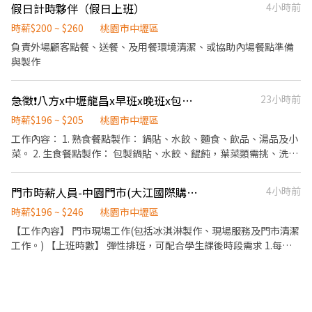
假日計時夥伴（假日上班）
4小時前
成為全球第一的連鎖餐飲集團。 我們堅持使用安全及高品質的食
學習訓練，來創造顧客無與倫比的冰淇淋體驗 1.新進學習訓練(教室
材，當場現點現作提供美味可口的日本國民美食-牛丼/咖哩，並以
課程/實作課程訓練) 2.晉升訓練(時薪娛樂經理培訓課程) 【福利】
時薪$200 ~ $260
桃園市中壢區
舒適衛生的用餐環境、熱情用心的服務態度、平實親民的誠懇價
我們會依公司的經營成果，規劃員工福利讓夥伴和公司一起成長 1.
負責外場顧客點餐、送餐、及用餐環境清潔、或協助內場餐點準備
格，強調食品安全，顧客安心。不論是單獨一人、與家人一起、朋
保險制度：勞保、健保、團保(意外險)、職災保險、退休金提撥6%
與製作
友一起，皆可享受用餐的樂趣。
2.休假制度：特休假、育嬰假、陪產假、家庭照顧假、生理假等等
3.健康相關：年度員工健檢(不含新進人員體檢) 4.其他：上班免費享
急徵❗️八方x中壢龍昌x早班x晚班x包製人員
23小時前
用冰淇淋、員工折扣、生日福利、三節禮金(品)、福委會福利
時薪$196 ~ $205
桃園市中壢區
工作內容： 1. 熟食餐點製作： 鍋貼、水餃、麵食、飲品、湯品及小
菜。 2. 生食餐點製作： 包製鍋貼、水餃、餛飩，葉菜類需挑、洗、
切，小菜類分裝、湯物料分裝。 3. 消費者服務 現場點餐、電話訂
餐、第三方平台訂餐、餐點外送、客座區桌面清潔、商品介紹。 4.
門市時薪人員-中園門市(大江國際購物中心)
4小時前
店內環境維護及清潔。 5. 開店及收店作業。 6. 基礎數學運算。 其它
介紹： 1. 工作時間可依需求微調整 2. 具備機車駕照額外加分 3. 依個
時薪$196 ~ $246
桃園市中壢區
人能力調整職務內容 4. 每週排班制度，方便規劃休假 5. 每週排休基
【工作內容】 門市現場工作(包括冰淇淋製作、現場服務及門市清潔
本 2 天 6. 幹部調薪、加薪制度 歡迎：二度就業、在職學生、包製人
工作。) 【上班時數】 彈性排班，可配合學生課後時段需求 1.每週
員🔥（ 內洽 ） 學會八方不怕沒工作，到處有八方雲集🥟
最少配合排班20小時，依各門市營業需求進行排班工時規劃。 2.國
定假日及例假日需能配合上班。 【培訓規劃】 我們透過每個階段的
學習訓練，來創造顧客無與倫比的冰淇淋體驗 1.新進學習訓練(教室
課程/實作課程訓練) 2.晉升訓練(時薪娛樂經理培訓課程) 【福利】