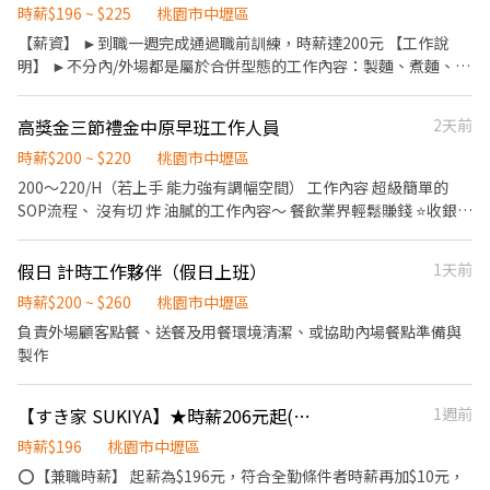
時薪$196 ~ $225
桃園市中壢區
【薪資】 ►到職一週完成通過職前訓練，時薪達200元 【工作說
明】 ►不分內/外場都是屬於合併型態的工作內容：製麵、煮麵、製
作高湯、洗切食材備料、炸天婦羅、包飯糰、收銀結帳、洗碗、收
拾餐具、環境清潔..等 【工作時間】 ►彈性排班08:30-23:00（面試
高獎金三節禮金中原早班工作人員
2天前
時請於主管確認排班時間） 【薪資福利】 1. 提供員工餐。 2. 國定假
日雙倍薪。 3. 提供優秀同仁績效獎金。 4. 久任獎金 5. 生日禮卷 6.
時薪$200 ~ $220
桃園市中壢區
滿年資享特休假 7.福委會福利補助 ★★多項福利歡迎您加入我們
200～220/H（若上手 能力強有調幅空間） 工作內容 超級簡單的
★★ 總是提供好吃日式餐飲的公司 台灣東利多(丸亀製麵)
SOP流程、 沒有切 炸 油膩的工作內容～ 餐飲業界輕鬆賺錢 ⭐️收銀送
餐收桌 ⭐️煮麵人員 ⭐️配餐～ 環境整潔 有洗碗機機 工作效率提升 ～滿
三個月可享三節禮金～ 沒有炒、炸、、煎等油膩味～ 舒服的環境空
假日 計時工作夥伴（假日上班）
1天前
間 🔊操作簡單、有教學、無經驗也容易上手 ⚡️歡迎加入我們
時薪$200 ~ $260
桃園市中壢區
負責外場顧客點餐、送餐及用餐環境清潔、或協助內場餐點準備與
製作
【すき家 SUKIYA】★時薪206元起(含全勤)★中壢中山店
1週前
時薪$196
桃園市中壢區
⭕【兼職時薪】 起薪為$196元，符合全勤條件者時薪再加$10元，