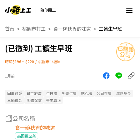
隨你開工
首頁
桃園市打工
食一碗秋香的味道
工讀生早班
工讀生早班
時薪$196 ~ $220
/
桃園市中壢區
1月前
同事可愛
員工旅遊
生日禮
免費供餐
點心櫃
公司聚餐
年終獎金
三節禮金
團體保險
畢業轉正
公司名稱
食一碗秋香的味道
高回覆企業