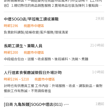
即將開幕新店，一開始要先在桃園市區風禾門市受訓唷 !! 【工作內
容】 1.親切熱忱的商品銷售服務 2.賣場商品包裝及陳列 3.餐點與飲
品製作及備料作業 4.店內環境衛生維護 【工作條件】 @喜歡與人群
接觸、樂意學習新事物 @彈性排班(每週至少4天，每次至少4小時，
中壢SOGO店/早班晚工讀或兼職
2天前
可視狀況調整) @可配合外送服務尤佳 @歡迎二度就業 【福利項
目】 @勞保、健保、團保、勞工退休金；特休 @婚喪喜慶補助、節
時薪$196
桃園市中壢區
慶禮品 @聚餐補助 @免費員工制服 @定期健康檢查 @員工消費折
負責飲料調製/結帳收銀/客戶服務/環境清潔
扣 (麥味登直營門市、炸鷄大獅、REAL真‧烘焙坊、綠野農莊) @尾
牙
長期工讀生丶兼職人員
21小時前
時薪$200
桃園市中壢區
中段組合包台，送餐丶收桌服務丶後段補料丶洗碗丶煮麵
人行道素食餐廳誠徵假日外場計時
1小時前
時薪$196 ~ $210
桃園市中壢區
計時也有供應員工餐 工作內容：外場服務、收桌、調製飲品，需對
餐飲工作有熱誠，不常請假者佳
[日商 丸亀製麵]SOGO中壢店(011) -長期兼職夥伴/工讀生/彈性排班
1週前