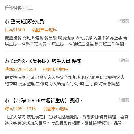
相似打工
👍 整天班服務人員
2週前
日薪$1600
桃園市中壢區
擺盤出餐 開班準備 點餐出餐 環境清潔 收班打掃 內容不多易上手 青
埔店缺一名整天班人員 中原店缺一名晚班工讀生 整天班工作時間
10:30-14:00，17:00-21:30 晚班工作時間 17:30-21:30
👍 Cc烤肉-《徵長期》烤手人員 時薪220-250
1週前
時薪$220 ~ $250
桃園市中壢區
需要準時到公司 出發到客人指定的場地 烤肉外燴 需切菜擺盤烤肉
結束時 清潔整理 工作時間大約是六到8小時 上手後 時薪會調整
👍 【茶海CHA Hi中壢新生店】長期早晚班兼職人員(假日班）
1週前
時薪$205 ~ $215
桃園市中壢區
【加入茶海 就趁現在】 ⭕️歡迎活潑開朗、對餐飲服務有興趣，喜愛
追求完美的您加入團隊。 ⛔️飲品製作相關，訓練過程繁瑣，品質控
管嚴謹，短期勿試。 【調配飲品】 根據顧客需求，在吧台迅速調配