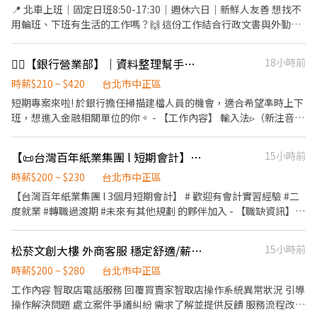
區，主要區域為： 煮麵區、滷味切盤區 薪資待遇 培訓期基本時薪
📍 北車上班｜固定日班8:50-17:30｜週休六日｜新鮮人友善 想找不
200 元。 通過基本訓練、適合店內工作節奏後，依工作能力、出勤
用輪班、下班有生活的工作嗎？🙌 這份工作結合行政文書與外勤跑
穩定度、餐期速度、配合度，以及是否能獨立負責工作區域，核定
件，每天都有不同節奏，不會一直坐在辦公室發呆！無經驗也有同
基本時薪、營運績效獎勵金及排班配合獎勵金。 每小時收入約 220
事帶你上手～ 📋 工作內容 ✅ 文件整理、資料歸檔 ✅ 將文件送至主
❤️‍🔥【銀行營業部】｜資料整理幫手🤩#金融業機會 #2026/8/17-11/6
18小時前
～250 元，實際收入依工作表現、出勤狀況、排班配合及店內考核
管機關、國稅局、簽證機構 ✅ 協助行政文書及主管交辦事項 🎁 福利
結果核發。 可穩定獨立站區、滷味切盤熟練、配合度佳者，每小時
超加分 薪：＄34,000 🍱 伙食津貼$3,000 🛵 外勤津貼$1,200 🎂 生
時薪$210 ~ $420
台北市中正區
收入可達約 250 元。 工作要求 希望你出勤穩定、動作快、態度正
日禮金 🎉 三節禮金／禮品 🍽️ 年終尾牙 ✈️ 旅遊補助 💰 年終獎金 ⏰
短期專案來啦! 於銀行擔任掃描建檔人員的機會，適合希望準時上下
常，能配合現場分工。 到職後會有基本訓練與簡易考核，主要看出
上班資訊 📅 週一～週五 8:50－17:30 📍 台北市中正區重慶南路一段
班，想進入金融相關單位的你。 - 【工作內容】 輸入法▹（新注音/
勤、態度、速度、責任感與配合度。 未達基本工作要求者，會依實
83號5樓（北車附近） 🙌 我們希望你 ✔ 專科以上學歷 ✔ 熟悉基本電
倉頡/無蝦米） ・文件／資料掃描 ・文件建檔與資料整理 ・行政
際狀況調整工作內容、工作區域或排班安排；如經評估不適合店內
腦操作 ✔ 自備機車及機車駕照 ✔ 無經驗可，願意學習最重要！ ✔
Key-in 作業 - 【專案期間】2026/8/17-11/6 - 【工作地點】臺北市
工作需求，將依店內規定及相關法令辦理後續事項。 福利 生日禮金
【📜台灣百年紙業集團 l 短期會計】歡迎有會計實習經驗、二度就業!
15小時前
熟悉台北市道路、方向感佳更加分 🌟 喜歡走出辦公室、又想學行政
中正區忠孝東路二段95號3樓 - 【上班時間】週一~週五
節日獎金 過年獎金 以上依店內規定及營運狀況發放。 其他 週日固
技能嗎？ 快加入我們，一起成為辦公室最可靠的行政夥伴！ 🚀
8:00~17:00(12:00-13:00午休1小時，不計薪)、休六日 - 【薪資說
時薪$200 ~ $230
台北市中正區
定店休。 聯絡方式 電話：0953-757-171 地址：台北市大同區寧夏
明】 ・時薪為 210 元 ・每日薪資：約 1,680 元（210 × 8 小時） ・
【台灣百年紙業集團 l 3個月短期會計】 # 歡迎有會計實習經驗 #二
路 12 號 1 樓
薪資試算（以每月 22 天全勤計）：約 36,960 元（未扣勞保、健
度就業 #轉職過渡期 #未來有其他規劃 的夥伴加入 - 【職缺資訊】：
保） 以上薪資為未請假、未遲到，且全勤上滿整月的試算金額； 實
工作地點：台北市中正區重慶南路二段51號16樓 上班時間：週一至
際薪資將依「實際出勤時數」計算，並依法另行扣除勞保及健保費
週五 09:00–18:00（週休二日） 薪資： 30,000～50,000 元/月（依
松菸文創大樓 外商客服 穩定舒適/薪優/ 環境佳 培養專業能力
15小時前
用。 - 【注意事項】 1. 正常工時一日8小時(例外:如天然災害、斷
經驗核薪） 期間：約3個月 (有機會延長) - 【工作內容】： -審核應
電、文件或建檔設備問題...等突發狀況)。 2. 工作需細心，要求速度
收、應付憑證。 -一般會計帳務處理。 -其他主管交辦事項。 - 【條
時薪$200 ~ $280
台北市中正區
及準確度 3. 因工作內容涉及個資，工作時間禁止使用手機 - 【時
件需求】： -具一般會計帳務經驗。 -有應收／應付帳務經驗。 -有
工作內容 智取店電話服務 回覆買賣家智取店操作系統異常狀況 引導
薪】210/H - 【快速應徵】：+Sandy楊小姐L:@262hbnmb詢問
結帳經驗者佳。 - 📩有興趣直接+Viki賴: @335txdvy 回傳貼文截
操作解決問題 處立案件爭議糾紛 需求了解並提供反饋 服務流程改善
圖，並主動留下【名字+電話】 ☎️：(02) 6636-2428 分機224