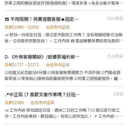
跨部門溝通能力 4.細心且有耐心、責任感 時間：09:00-18:00 💰 薪
同事之間的關係很良好(無階級制度)，環境友善 ⭐️為全台最大電商平
資：時薪 196元 . 📋 【行政工讀生-蝦皮店到店】 #長期工讀 內容：
台，具備扎實的教育訓練，未來若要跳他行或同行客服絕對加分⭐️
1.每日人力需求確認 2.人員名單書審與結果通知 3.主管交辦事項 要
☑工作內容 1. 用戶相關詢問回覆 與客服電話接聽 2. 用戶訂單相關問
☎️ 不用陌開！保費提醒客服🔥固定日班｜福利完整
13小時前
求：1.基礎文書處理（包含Excel, Word, Google Sheet） 2.自發回
題處理 3. 物流進度追蹤 【以下時段配合排班】 ⏰ 班別與薪
報工作進度 3.具備溝通能力 4.細心且有耐心、責任感 時間：09:30-
資： 上班時段： ※ 日班：08:30-17:30 薪資35K-42K ※ 晚班：
日薪$1900 ~ $1950
台北市中正區
18:30 💰 薪資：時薪 196元 . 📍 地點：北區指定門市／外勤 . 🛠️ 【門
14:30-23:30 薪資41K-48K (以上薪資含晚班津貼$300/日) ※ 夜班：
📣 想找一份固定日班、辦公室內勤的工作嗎？ 沒有相關經驗也沒關
市裝潢工程外勤專員】 #長期 內容：1.外勤協助工程人員作業 2.門
23:30-08:30 薪資44K-51K (以上薪資含晚班津貼$450/日) 以上底薪
係，公司提供完整培訓！ ✨ 工作內容 ☎️ 電話聯繫保費扣款失敗的客
市發包、驗收與報修進度追蹤 3.行政庶務與廠商溝通 要求：1.需自
38k-42K(依工作經歷人資核薪) 【休假制度】：※ 排休8-9天，遇紅
戶，提醒繳費 📝 協助客戶變更保費繳費方式 📂 支援行政文書及資
備交通工具（機車） 2.此職位需整理大量資料，須具備細心、耐心
字加一天 ※ 【上班地點】信義區近國父紀念館站 【休假制度】：月
料整理作業 🎯 我們希望你 ✔ 大學以上學歷 ✔ 無經驗可，公司提供
特質 3.基礎文書處理能力（含Word/Excel） 4.週一至週五需要都能
D-《外商客服職缺》/超優質福利薪資4-5萬起/還享免費下午茶點心吃到飽
15小時前
休八天排休 【發薪制度】：每月10號 【為什麼要選擇這份工作
教育訓練 ✔ 具財產保險業務員資格者更加分（沒有也可以應徵） 💰
上班 時間：09:30-18:30（週一至週五） 💰 薪資：36K/月 .
呢?】 ◆不需要高學歷 即可進入 TOP電商龍頭企業 學習 往後轉職
薪資福利 ✨ 薪資 41,000～43,000元 🎁 端午、中秋節日獎金 🎉 年終
日薪$1727 ~ $2272
台北市中正區
========== 分隔線 ========== 📍 地點：信義區（菸廠路88號9
無往不利 ◆員工福利優於勞基法 友善環境 ◆想了解電商卻無從下
獎金 📚 完整教育訓練，工作上手沒壓力 🌈 喜歡與人互動、細心負
☑近國父紀念館站4分鐘 ☑純客服無業績壓力 不須外撥 ☑門檻低錄
樓 / 松菸） . 📞 【文字/電話客服人員】 #長期 內容：1.即時解答買
手，想轉職行政內勤卻沒有經驗?我們會是你唯一捷徑!
責，想找一份穩定又有發展性的內勤工作，歡迎投遞履歷加入我
取率高 ☑零食點心咖啡自助霸無限供應 ☑同事之間相處愉快，離職
賣家問題 2.跨管道支援客服作業 要求：1.具備文字/電話客服經驗 2.
們！
率極低 ☑完整教育訓練 不用害怕 ☑周領預支也OK ☑另還享全勤獎
高文字靈敏度者尤佳 3.本職務為排班制，須配合輪班（教育訓練期
金.久任獎金唷 ~~~電商界龍頭未來若要跳他行或同行客服履歷上絕
2~3週，訓練期間週休六日固定早班） 時間：早晚、假日輪排班
📍中正區 📑 喜歡文書作業嗎？日班行政等你加入🙌
1天前
對加分~~~ ◆工作內容 1. 純客服賣家來電相關詢問電話接聽 2. 金流/
（早班時段09:00-18:00、晚班時段12:00-21:00） 💰 薪資：40K-
物流/爭議事件處理 3. 退貨退款協調處理 ◆上班時段: ✅ 早班:8:30-
日薪$1568
台北市中正區
42K/月 . 💬 【SCS文字客服人員】 #長期 內容：1.文字系統即時答詢
17:30 薪資3萬8-4萬2 (底薪依學經驗核薪) ✅ 晚班：14:30-23:30 含
2.追蹤處理訂單與售後 3.跨部門溝通與工單結案 要求：1.排班制
📣 工作內容 想找固定日班、週休二日的工作嗎？🙋‍♀️ 辦公室行政工
晚班津貼薪資約4萬4-4萬8 (底薪依學經驗核薪) ✅夜班：23:30-
（週一至週日），一週排班5天 2.具良好打字速度與文字表達能力 3.
作，工作內容單純，歡迎細心、有耐心的你加入！ 📌 工作內容 ✨ 保
08:30 含夜班津貼薪資約4萬8-5萬2 (底薪依學經驗核薪) ◆休假制
抗壓性佳、能適應輪班與高訊量環境 4.具電商平台或客服經驗者佳
費、還款、利息等帳務資料處理 ✨ 信用卡／轉帳資料鍵檔與文件整
度： 排休8-9天，遇紅字加一天 ◆工作地點：信義區松菸路88號 -
5.需具備基本電腦操作能力與基礎英文閱讀能力 6.善於團隊合作與