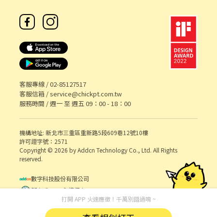
（09:00-18:00）或 晚班（14:00-23:00） 💰 薪資：時薪 196元 .
========== 分隔線 ========== 📍 地點：中正區（八德路一段55
號4樓 / 希望廣場） . 🔄 【RR退貨退款客服】 #長期 內容：1.審核退
貨退款爭議案件 2.透過文字/電話/Email解答疑問 3.買賣家聯繫與行
政表單維護 要求：1.文字/口語表達與邏輯思考能力佳 2.需具備服務
業經驗或客服背景其中一種 時間：09:00-18:00 💰 薪資：33K-38K/
月 . 🛡️ 【風險控管工讀生】 #長期工讀 內容：1.風險事件檢查與流程
處理 2.支援風險部門行政作業 3.主管交辦事項 要求：1.具備Excel基
礎應用能力（基本函數、vlookup、樞紐分析等） 2.有責任感、具
客服專線 /
02-85127517
觀察力、細心、遇到問題敢發問 3.對於資訊有整合與歸納能力 4.能
客服信箱 /
service@chickpt.com.tw
接受重複性工作且獨立作業 時間：09:00-18:00 週一至週日配合部
服務時間 / 週一 至 週五 09：00 - 18：00
門排班 💰 薪資：時薪 196元 . ==========分隔線========== 【✅
應徵方式】 請點 ➡️ https://lin.ee/XSpUAdyl 或搜尋@922vyxod
機構地址: 新北市三重區重新路5段609巷12號10樓
(要加@) 加入後請先提供姓名+電話+應徵的職缺截圖 以便後續流程
許可證字號：2571
快速推進🌟
Copyright © 2026 by Addcn Technology Co., Ltd. All Rights
reserved.
數字科技股份有限公司
鄧白氏 ESG 永續標章
打開 APP 火速應徵！千萬別錯過唷 ~