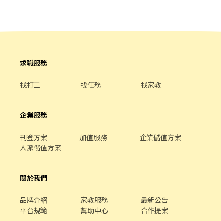
待遇更具競爭力。 ✨ 良好工作環境與完善福利制度。 📩 如果你具備
協調能力與跨部門協作能力 2.具執行力、責任心、抗壓性 3.排班制
產險證照，喜歡與人互動、希望累積客服專業，歡迎立即投遞履
工作（教育訓練期間固定09:00-18:00，結束後下線到所屬班別） 時
歷，期待你的加入！
間：08:30-17:30（排班制） 💰 薪資：35K-42K/月 . 🤖 【智取店客
服-晚班B】 #長期 內容：1.解答智取門市用戶問題與排除系統異常
2.跨部門溝通與服務流程優化 3.爭議案件調查與追蹤 要求：1.具備
溝通協調能力與跨部門協作能力 2.具執行力、責任心、抗壓性 3.排
求職服務
班制工作（教育訓練期間固定09:00-18:00，結束後下線到所屬班
別） 時間：14:30-23:30（排班制） 💰 薪資：35K-42K/月（外加津
找打工
找任務
找家教
貼） . 🤖 【智取店客服-夜班】 #長期 內容：1.解答智取門市用戶問
題與排除系統異常 2.跨部門溝通與服務流程優化 3.爭議案件調查與
追蹤 要求：1.具備溝通協調能力與跨部門協作能力 2.具執行力、責
企業服務
任心、抗壓性 3.排班制工作（教育訓練期間固定09:00-18:00，結束
後下線到所屬班別） 時間：23:30-08:30（排班制） 💰 薪資：35K-
刊登方案
加值服務
企業儲值方案
42K/月（外加津貼） . 🎧 【客戶服務專員】 #長期 內容：1.處理智
人派儲值方案
取門市相關問題與追蹤異常 2.收集客戶反饋並跨部門溝通 3.啟動爭
議案件調查流程 要求：1.良好溝通能力 2.具執行力、責任心、溝通
力、抗壓性 3.具備文書報表處理能力（Excel, Word, PPT） 時間：
關於我們
日班/排班制 💰 薪資：35K/月 . 🏪 【蝦皮店到店客服團隊工讀生】 #
長期工讀 內容：1.話後作業支援（調閱監視器、案件追蹤等） 2.客
品牌介紹
家教服務
最新公告
服文書資料登打與整理 3.團隊日常行政後勤支援 要求：1.細心且具
平台規範
幫助中心
合作提案
備基礎文書處理能力 2.配合度高、具備良好工作態度 時間：早班