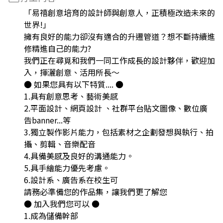
「易禧創意培育的設計師與創意人，正積極改造未來的
世界!」
擁有良好的能力卻沒有適合的升遷管道？想不斷持續進
修精進自己的能力?
我們正在尋覓和我們一同工作成長的設計夥伴，歡迎加
入，揮灑創意、活用所長～
● 如果您具有以下特質.... ●
1.具有創意思考、藝術美感
2.平面設計、網頁設計 、社群平台貼文圖像、數位廣
告banner...等
3.獨立製作影片能力，包括素材之企劃發想與執行、拍
攝、剪輯、音樂配音
4.具備美感及良好的溝通能力。
5.具手繪能力優先考慮。
6.設計系、廣告系在校生可
請務必準備您的作品集，讓我們更了解您
● 加入我們您可以 ●
1.成為儲備幹部