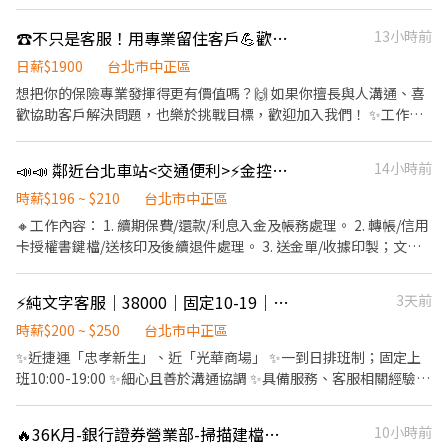
並追蹤 完整教育訓練 國際企業培養 外商經歷讓自身更升值 ---------
-----------------------------------------------------------
☎️不只是客服！用專業留住客戶💪歡迎保險人才
13小時前
35000~42000之間 (依學習程度與經驗核薪) 早 08:30 ~ 17:30 35000
起薪 晚 14:30 ~ 23:30 (含津貼6000/月) 夜 23:30 ~ 08:30 (含津貼
日薪$1900
台北市中正區
9000/月) -----------------------------------------------------------
想把你的保險專業發揮得更有價值嗎？🙌 如果你擅長與人溝通、喜
--------- 適合細心有耐心情緒穩定的你 ✨ 工作環境佳 氣氛和諧 ✨
歡協助客戶解決問題，也樂於挑戰目標，歡迎加入我們！ ✨工作內
零食櫃,咖啡機 工作之餘也有放鬆空間✨ 無經驗可 完整教育訓練 ✨
容 ✔️ 透過電話關懷客戶，提供適合的保單方案，協助降低退保率。
勞保,健保,勞退6%,可自提6% ✨ 知名外商錢多多 快來一起打拼✨ --
✔️ 主動提醒欲投保客戶完成投保流程。 ✔️ 純內勤辦公室工作，不需
📣📣 鄰近台北車站<交通便利>⚡金控內勤行政⚡穩定週休見紅休 G54
14小時前
------------------------------------------------------------------ 地
外出跑業務。 ✔️ 提供完整教育訓練，持續提升專業能力。 🙋‍♀️我們希
點: 台北市信義區松菸路 (松菸大樓) 近捷運市府站 國父紀念館站 (走
望你 ✅ 具2年以上工作經驗。 ✅ 具1年以上保險相關工作經驗。 ✅
時薪$196 ~ $210
台北市中正區
路約七分鐘) 快速處理 ✨ 電話：0983-332-312 小檸 可詢問+賴 電話
大學以上學歷。 ✅ 具財產保險業務員資格者佳。 🎁你將享有 ✨ 完
🔸工作內容： 1. 續期保費/還款/利息入金及帳務處理。 2. 轉帳/信用
可直接搜尋加好友 賴留下姓名電話 截圖詢問我唷✨
整教育訓練與職涯發展機會。 ✨ 穩定內勤工作環境。 ✨ 優渥薪資待
卡授權書鍵檔/送核印及後續退件處理。 3. 送金單/收據印製；文件
遇約 41,000～43,000元（依經歷核薪）。 ✨ 適合想深耕保險產
郵寄作業。 4. 續期有關電訪作業及0800/電話諮詢回覆。 5. 其他主
業、發揮專業的你！ 📩 如果你具備保險經驗，正在尋找穩定且能發
管交辦事務。 🔸工作需求： ➤ 基本文書能力佳 ➤ 中打40字/分 ➤ 需
⚡純文字客服｜38000｜固定10-19｜近捷運新生站｜橘色電商JX
3天前
揮專業的工作，歡迎立即投遞履歷！
能配合加班需求 🔸工作時間： ➤ 週一至週五 08:50 ~ 17:30 🔸享：
二節禮金、年終1個月(未滿一年依比例) ➤➤ 長期派遣任用,表現良好
時薪$200 ~ $250
台北市中正區
有轉正機會
✨近捷運「忠孝新生」、近「光華商場」 ✨一到日排班制；固定上
班10:00-19:00 ✨細心且善於溝通協調 ✨具備服務、客服相關經驗加
分 ✨需要完成內部打字測驗 - 下一個報到梯次:2026/8/31 - 1.透過
文字即時客服系統回覆用戶問題，達到團隊設定的服務目標 2.協助
🔥36K月-銀行證券營業部-掃描建檔工讀生#8/17-11/6#穩定上下班
10小時前
追蹤訂單狀況 : 處理訂單、配送、退換貨、退款等售前售後服務 3.跨