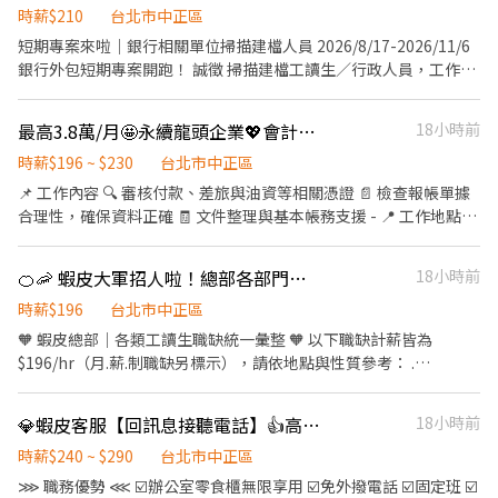
部門溝通協調能力 : 案件轉詢其他團隊或廠商窗口 4.工單案件追蹤、
時薪$210
台北市中正區
結案 職務需求： 1.排班制(週一至週日)，一週排班5天 2.具良好打字
短期專案來啦｜銀行相關單位掃描建檔人員 2026/8/17-2026/11/6
速度與文字表達能力 3.抗壓性佳、能適應輪班與高訊量環境 4.具電
銀行外包短期專案開跑！ 誠徵 掃描建檔工讀生／行政人員，工作內
商平台或客服經驗者佳 5.需具備基本電腦操作能力與基礎英文閱讀
容單純、作息固定， 適合希望 準時上下班、累積金融部門相關經驗
能力 6.善於團隊合作與內外部的溝通協調能力，並且保有各種學習
的你。 【工作內容】 1.文件掃描、影像建檔 2.基本資料整理與檔案
最高3.8萬/月🤩永續龍頭企業💖會計行政人員 #短期三個月 #履歷含金量高
18小時前
彈性
歸檔 3.依照流程進行文件處理（非體力活） 【專案期間】
2026/8/17-2026/11/6 【工作地點】 臺北市中正區忠孝東路二段95
時薪$196 ~ $230
台北市中正區
號3樓 【上班時間】 ＊上班時間:8:00~17:00 (12:00-13:00午休1小
📌 工作內容 🔍 審核付款、差旅與油資等相關憑證 📄 檢查報帳單據
時，中餐自理) 週休二日，國定假日依政府規定 【工作條件與注意
合理性，確保資料正確 🧾 文件整理與基本帳務支援 - 📍 工作地點：
事項】 正常工時每日 8 小時 （如遇天然災害、停電、設備異常等突
台北市中正區重慶南路二段51號16樓 - ⏰ 上班時間：週一至週五
發狀況，將依現場實際情況調整） 工作需 細心、專注，重視處理速
09:00–18:00；即日起到2026/10/31，有可能延長 - 💰薪資範圍：
🍊🦐 蝦皮大軍招人啦！總部各部門工讀生「統一彙整表」點我看👇 #長短期皆有
18小時前
度與資料正確性 因涉及個人資料，工作期間禁止使用手機 能久坐、
32-38K/月 - 📌快速應徵：+Sandy詢問：@262hbnmb
配合專案期間完整出勤者佳 【薪資說明】 ・時薪為210元 ・每日薪
時薪$196
台北市中正區
資：約1568 元（210 × 8 小時） ・全月試算（以每月 23 天全勤
🧡 蝦皮總部｜各類工讀生職缺統一彙整 🧡 以下職缺計薪皆為
計）：約38640元（未扣勞保、健保） 【適合對象】 想找短期穩定
$196/hr（月.薪.制職缺另標示），請依地點與性質參考： .
工作的你 對行政／文書／建檔類工作有興趣者 細心、有耐心，能配
========== 分隔線 ========== 📍 地點：信義區（忠孝東路四段
合規範作業流程 想累積政府或公部門相關經驗者 快速預約找工作｜
555號17樓 / UDN） . 📦 【採購與資產管理行政工讀生】 #長期工讀
☞瑞星管顧-Bella 周小姐 來電預約專線：02-66362428(分機214) L
💎蝦皮客服【回訊息接聽電話】👍高底薪+全勤+久任獎金◆免經驗也OK⏰
18小時前
內容：1.門市設備維修判斷、排解與送修 2.報修表單更新、價格刊
ID:@311vredv
登與檢核 3.新舊機出換貨安排與每週設備盤點 要求：1.基礎文書處
時薪$240 ~ $290
台北市中正區
理（包含Excel, Word, Google Sheet） 2.自發回報工作進度 3.具備
⋙ 職務優勢 ⋘ ☑️辦公室零食櫃無限享用 ☑️免外撥電話 ☑️固定班 ☑️