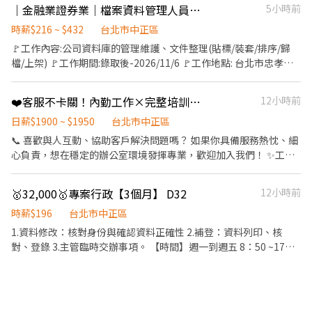
理 ✨ 收據、送金單印製及郵寄作業 ✨ 電話關懷、0800來電諮詢協
｜金融業證券業｜檔案資料管理人員#忠孝新生站
5小時前
松菸文創園區裡面近國父紀念館站8分鐘 (固定班 免輪班) #限高中畢
內外部溝通協調，保有學習彈性 時間：10:00-19:00（排班制） 💰
助 ✨ 其他主管交辦行政事項 ⏰ 上班時間 週一至週五 08:50－17:30
業以上 #英文不錯或有服務業一年以上經驗者優 (入職前三-四週皆
薪資：38K/月 . 📝 【蝦皮廣告行政工讀生】 #長期 內容：1.開立委
✔️ 見紅休 ✔️ 週休二日 ✔️ 固定日班 📍 工作地點 台北市中正區忠孝西
時薪$216 ~ $432
台北市中正區
會帶薪培訓，周一到五09:00~18:00 周休 下現場後就正式排休) 快速
刊單與製作完成信 2.各版位入稿與檢查 3.核對歸檔與成效數據整理
路一段50號2樓 🎁 福利 💰 薪資 31,000元（含伙食津貼） 🧧 端午禮
🚩工作內容:公司資料庫的管理維護、文件整理(貼標/裝套/排序/歸
應徵⭐️不收取任何費用⭐️立即上工 ☎️連絡電話：0958-597-712 小映
要求：1.熟悉基本文書行政流程及工具（Google試算
金 2,000 元 🧧 中秋禮金 2,000 元 🎉 年終獎金（一個月，依在職比
檔/上架) 🚩工作期間:錄取後-2026/11/6 🚩工作地點: 台北市忠孝東
或ID詢問zxcv001728 留下姓名電話 截圖詢問我唷
表/Excel/PPT） 2.細心且善於溝通協調 3.態度積極主動，具責任感
例發放） 💡 適合喜歡行政文書、資料整理、辦公室工作的你！ 有行
路二段 🚩上班時間:周一至周五8:00~17:00 (中午休息1小時不支薪)
4.可接受重複性高的工作內容 時間：至少配合排班3-5天（5天為
政、客服、文書經驗加分，無經驗也歡迎投遞履歷，一起加入我
🚩時薪：216/h ((見紅休，若遇國定假日出勤者，依勞基法給予兩倍
佳），出勤時間為09:30-18:30 💰 薪資：時薪 196元 . 🐾 【寵物品類
❤️客服不卡關！內勤工作×完整培訓×發揮專業
12小時前
們！
薪資)) - #必備無蝦米、倉頡 #必備無蝦米、倉頡 #必備無蝦米、倉頡
業務助理】 #長期 內容：1.協助檔次切品與執行 2.通知賣家日常訊
#行政經驗者加分
日薪$1900 ~ $1950
台北市中正區
息 3.比價、業績與曝光紀錄 4.行政與會議庶務支援 要求：1.須熟悉
📞 喜歡與人互動、協助客戶解決問題嗎？ 如果你具備服務熱忱、細
Excel雲端操作（如樞紐分析、vlookup等） 2.須細心、邏輯清晰、
心負責，想在穩定的辦公室環境發揮專業，歡迎加入我們！ ✨工作
擅溝通 3.能獨立完成行銷活動規劃與執行，溝通能力佳 4.希望能長
內容 ✔️ 接聽080專案服務專線，了解客戶需求並提供協助。 ✔️ 提醒
期配合、且盡量能每天上班（每週配合至少4天，5天為佳，有可配
客戶回覆要保相關文件。 ✔️ 協助追蹤文件進度，提醒客戶補齊缺漏
合3天者亦可） 時間：09:00-18:00 💰 薪資：時薪 196元 . 🎬 【節目
🥇32,000🥇專案行政【3個月】 D32
12小時前
資料。 ✔️ 提供親切、專業的電話客服服務，提升客戶體驗。 🙋‍♀️我們
助理】 #長期 內容：1.節目商品收發、置擺與場復 2.串流執行、留
希望你 ✅ 大學以上學歷。 ✅ 具產險業務員證照。 ✅ 熟悉基本電腦
時薪$196
台北市中正區
言互動與抽獎 3.道具採買與腳本初稿撰寫 4.影音內容審查與庶務支
文書操作。 ✅ 有電話客服或電話服務經驗者佳。 ✅ 溝通能力佳、細
援 要求：1.Office軟體操作能力（PowerPoint/Excel） 2.做事具備
1.資料修改：核對身份與確認資料正確性 2.補登：資料列印、核
心有耐心，樂於協助客戶。 薪資待遇範圍：（依經驗核薪） 有客服
邏輯性、有條理、細心者尤佳 3.可適應電商快速步調及反應快速具
對、登錄 3.主管臨時交辦事項。 【時間】週一到週五 8：50 ~17：
經驗者：薪40,000~43,000元 無客服經驗者：薪35,000~40,000元
備解決問題能力 4.至少需合作半年 時間：晚班為主（14:00-23:00，
30 ，週休六日(見紅字休)，午休１小時 【享有】勞/健保、勞退提撥
🎁加入我們你可以享有 ✨端午、中秋 節日獎金、年終 ✨ 完整教育訓
8小時，休息1小時），排班制 💰 薪資：35K/月 . 🤖 【智取店客服-
【期間】本專案至10/31
練，快速熟悉工作內容。 ✨ 純內勤辦公室工作，不需外出。 ✨ 穩定
早班】 #長期 內容：1.解答智取門市用戶問題與排除系統異常 2.跨
日班，工作與生活更好安排。 ✨ 依經驗核定優渥待遇，客服經驗者
部門溝通與服務流程優化 3.爭議案件調查與追蹤 要求：1.具備溝通