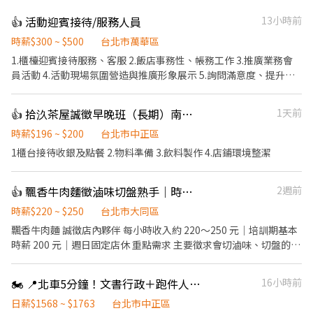
👍 活動迎賓接待/服務人員
13小時前
時薪$300 ~ $500
台北市萬華區
1.櫃檯迎賓接待服務、客服 2.飯店事務性、帳務工作 3.推廣業務會
員活動 4.活動現場氛圍營造與推廣形象展示 5.詢問滿意度、提升服
務形象
👍 拾汣茶屋誠徵早晚班（長期）南陽/三重
1天前
時薪$196 ~ $200
台北市中正區
1櫃台接待收銀及點餐 2.物料準備 3.飲料製作 4.店鋪環境整潔
👍 飄香牛肉麵徵滷味切盤熟手｜時薪最高250｜週日固定休
2週前
時薪$220 ~ $250
台北市大同區
飄香牛肉麵 誠徵店內夥伴 每小時收入約 220～250 元｜培訓期基本
時薪 200 元｜週日固定店休 重點需求 主要徵求會切滷味、切盤的熟
手。 需能掌握切盤速度、份量穩定、出餐節奏，餐期可配合現場分
工。 有牛肉麵店、小吃店、滷味攤、麵店相關經驗者優先。 工作內
🏍️ 📍北車5分鐘！文書行政＋跑件人員｜福利滿滿等你
16小時前
容 主要工作包含： 切滷味、切菜、煮麵、出餐、POS 收銀結帳、備
料、環境整理。 早班人員需協助開店。 工作區域 餐期採一人負責一
日薪$1568 ~ $1763
台北市中正區