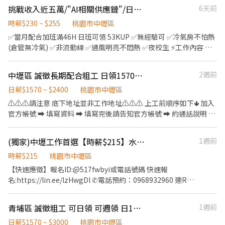
不論有無經驗，歡迎有熱誠加入速邁樂團隊的你一起加入~ 早班：
班前8小時501 休息日加班第9小時801 國定假日全天721 例：夜班
挑戰收入近五萬/"AI相關供應鏈"/日中夜班皆有快來報名!!!
6天前
度：做二休二 ⭐用餐制度：餐廳80或自理 ⭐工作時間/薪資待遇(含津
0700-1500 中班：1500-2300 時段班：1500-2100
休假加班10H， 5,610 （4天高達22,440） 📈 月約 67,440元以上
貼)： ▶️日班 07:00~19:10 $270/H ➜ 月休15天大約 $40,500 ➜ 月
時薪$230 ~ $255
桃園市中壢區
（含加班費、津貼） 🔶用餐自理or廠內用餐80/餐 🔶需門市或視訊
休11天大約 $60,700 ▶️夜班 19:00~07:10 $300/H ➜ 月休15天大
面試，才會通知廠區參觀日期哦 🔶日班報到第一天08:30-17:30受
✅當月配合加班滿46H 日班可領 53KUP ✅無經驗可 ✅冷氣房不怕熱
約 $45,000 ➜ 月休11天大約 $67,440 ⭕可日領2700
訓，第二天至各班別上12H ╔═════╗ ☎️電洽：0975-725600
(倉管無冷氣) ✅非流動線 ✅通風明亮不悶熱 ✅夜校生 ⚡️工作內容 散
▬▬▬▬🔺立即應徵🔺▬▬▬▬ 💛避免遺漏訊息歡迎加入詢問
米絲蒂 ☀️ID搜尋：@zue6898d ╚═════╝
熱器組裝、包裝、檢驗、機台操作 須配合搬重15-20公斤左右 (可兩
💛 🔎加賴詢問回覆快：@933kueln 🔎快速加入點我→
個人一起搬) ⚡️上班時間 早班 08:00-17:00 *需配合加班，每次加班
http://nav.cx/Qvjz7B ⚡不收取任何費用請安心詢問⚡
中壢區 誠徵長期配合粗工 日領1570-3000 可日領 可週領
2週前
約3小時 中班16:00-24:00 (7 . 5H) 夜班 00:00-08:00 ⚡️休假制度 周休
六、日見紅休 ⚡️薪資制度 : 早班：205/H + 25/H 績效獎金 = 230/H 中
日薪$1570 ~ $2400
桃園市中壢區
班：205/H + 40/H 績效獎金 = 245/H(需先於早班受訓1-2周) 夜班：
⚠️⚠️⚠️請注意 底下地址並非工作地址⚠️⚠️⚠️ 上工前順序如下🢃 加入
205/H + 50/H 績效獎金 = 255/H (需先於早班受訓1-2周) *加班費基
官方帳號 ➡ 填寫資料 ➡ 填寫完後請告知官方帳號 ➡ 約通話說明 ➡
值為205/H計算 ⚡️休息時間 早班 ⟶ 12:00-13:00 / 上下午各休息 10
確認上工 官方帳號 ➡ @021kpdki 官方網址 ➡
分鐘(10.-10.10/15.-15.10) 中夜班 ⟶ 用餐30分鐘 ⚡️工作地點 《各
https://lin.ee/rAng7zC 簡單清潔打掃工地環境 處理雜事、搬運(現
(獨家)中壢工作首選【時薪$215】水產養殖作業員/周休二日/供餐/可預支/免費停車#ZO(威)
1週前
廠區都在附近，以總廠為主》 桃園市中壢區吉林北路5-2號 (總廠)
場有搬運車)等 依現場主管要求完成工作內容 👷‍♂️粗工 $1570起/日 加
桃園市中壢區松江北路11號 (製二廠) 桃園市中壢區自強四路8-1號
班1小時$275(長期配合 報酬漸增) 👷🏻打石工 $2400起/日 大支
時薪$215
桃園市中壢區
(自強廠) 桃園市中壢區東園路13號 (東園廠) ⚡️應徵方式⚡️ 線上投遞履
+$100 加班1小時$350 👷🏻當月做滿23工 獎金$1000 👷🏻介紹獎金
【快速應徵】報名ID:@517fwbyi或電話號碼 快速報
歷，將有專人聯絡安排 加入官方通訊帳號應徵：ID：@609repyd
$1000(詳細規定另外說明) 領錢方式⬇️ 1.日領匯款 2.週領匯款 3.週領
名:https://lin.ee/lzHwgDl ✆電話預約：0968932960 連R
請提供：姓名＋聯絡電話＋「工作職務名稱」
現金 4.固定每月15號匯款(月)
▬▬▬▬▬▬▬▬▬▬▬▬ ⭐全球最大的養殖鮭魚的供應商，挪威
上市公司⭐ ❤️工作內容為： ▪ 鮭魚分切及清洗 (機器設備輔助) ▪ 進
青埔區 誠徵粗工 可日領 可週領 日1570起
1週前
行魚產品加工及包裝 ▪ 完成主管交辦有關加工包裝等事宜。 ❤️工作
地點：桃園市中壢區自強一路 ❤️工作環境：久站作業、著工作服、
日薪$1570 ~ $3000
桃園市中壢區