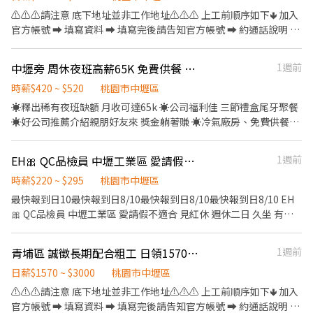
工作鞋(公司提供) ❤️薪資待遇：$215 ❤️工作時間：日班08:00-
⚠️⚠️⚠️請注意 底下地址並非工作地址⚠️⚠️⚠️ 上工前順序如下🢃 加入
17:00或08:30-17:30 (生產主任安排 但多數都會是8:30的班別) (若加
官方帳號 ➡ 填寫資料 ➡ 填寫完後請告知官方帳號 ➡ 約通話說明 ➡
班到19:00之工廠會免費提供便當) ❤️休假制度：週休二日 (週六需依
確認上工 官方帳號 ➡ @021kpdki 官方網址 ➡
照現場狀況配合加班，加班費另計) ⭐可預支 ⭐可日領/周領 ❤️交通
https://lin.ee/rAng7zC 簡單清潔打掃工地環境 處理雜事、搬運(現
中壢旁 周休夜班高薪65K 免費供餐 美商電子 WS
1週前
便利： 一、位於中壢工業區 1.搭乘232號公車至【長春路站】後步
場有搬運車)等 依現場主管要求完成工作內容 👷‍♂️粗工 $1570起/日 加
行4分鐘 ⭐任職滿五天補助體檢費用
班1小時$275(長期配合 報酬漸增) 👷🏻打石工 $2400起/日 大支
時薪$420 ~ $520
桃園市中壢區
+$100 加班1小時$350 👷🏻當月做滿23工 獎金$1000 👷🏻介紹獎金
☀️釋出稀有夜班缺額 月收可達65k ☀️公司福利佳 三節禮盒尾牙聚餐
$1000(詳細規定另外說明) 領錢方式⬇️ 1.日領匯款 2.週領匯款 3.週領
☀️好公司推薦介紹親朋好友來 獎金躺著賺 ☀️冷氣廠房、免費供餐
現金 4.固定每月15號匯款(月)
(精美餐盒市值200) ☀️免費汽機車位 ☀️周休六日見紅休☀️休息時間
超彈性 ☀️免經驗日班可達49k夜班65k ㊣ 產業類別：電子通訊／電
EH🎀 QC品檢員 中壢工業區 愛請假不適合 見紅休 週休二日久坐 有經驗者優先
1週前
腦週邊批發業 ㊣ 工作內容： 【作業員】 1. 負責SMT 物料上料及設
備生產操作 2. 依照SOP進行電子產品組裝、檢驗、包裝等作業 3. 填
時薪$220 ~ $295
桃園市中壢區
寫生產報表以追蹤生產產出 【倉管】 1. 負責原物料、半成品等庫存
最快報到日10最快報到日8/10最快報到日8/10最快報到日8/10 EH
的控管 2. 負責收料及發料等庫存異動 3. 配合生產線排程進行領料及
🎀 QC品檢員 中壢工業區 愛請假不適合 見紅休 週休二日 久坐 有經
備料 4. 定期盤並確保帳料一致 5. 負責倉儲相關進出貨盤點及運輸和
驗者佳佳 🎀QC 品檢員 快速上班 中壢工業區 穩定高時薪 🎀 ✨ 愛請
分配等作業 【品保】 1、IQC 進料檢驗及資料紀錄表單填寫及系統
假不要來✨ ✯見紅休 ✯ 【♡可日、週領♡】產品檢查&測試 🎀穩定
青埔區 誠徵長期配合粗工 日領1570-3000 可日領 可週領
1週前
輸入 2、物料檢驗報表製作 3、對物料庫存品進行定期抽檢 4、需會
工作你快來~🎀 👍碳纖維複合材料檢查、測量 👍中壢工業區穩定工
看2D圖面及電子料Marking 5、有PCBA檢驗相關經驗佳 6、需支援
作 👍時薪早班$220 👍可日領/週領 👍靜電服 👍周邊停車方便 👍中午
日薪$1570 ~ $3000
桃園市中壢區
廠內其他QC工作，如: IPQC, FQC, OQC ❤️上班時間： 日班 08:30-
外出用餐 👍👍👍👍👍【求職最快速 每天都面試!】👍👍👍👍👍 ❤
⚠️⚠️⚠️請注意 底下地址並非工作地址⚠️⚠️⚠️ 上工前順序如下🢃 加入
17:30 需配合加班 夜班20:30-05:30 需配合加班 ❤️工作地點:桃園市
【工作地點】：桃園市中壢區西園路(中壢工業區) ❤【工作內容】
官方帳號 ➡ 填寫資料 ➡ 填寫完後請告知官方帳號 ➡ 約通話說明 ➡
大園區高鐵站前西路3段號(大江3分鐘) ❤️薪資福利： 日班時薪$210