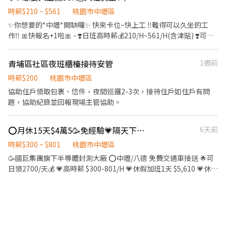
07:00~16:00 時薪225~240元（含津貼） 午班：14:00~23:00 時薪
徵方式: ☎加入好友，截圖詢問~ ✅0925-751371-洪小姐 ✅賴：
265~275元（含津貼） 【匯薪方式】：每月10號/周領/隔日領 ▶工
時薪$210 ~ $561
桃園市中壢區
@731kjelp ★✜✜✜✜✜✜✜✜✜✜亦可洽詢其他職缺唷
作地點：高鐵南:桃園市中壢區高鐵南路四段888號 【應徵方式】：
✨你想要的*中壢*開缺囉✨ 快來卡位~快上工 ‼️難得可以久坐的工
✜✜✜✜✜✜✜✜✜✜
✌葉專員0967255368 ✌薛專員0938456835 ✌截圖後·點擊鏈接應
作‼️ 🎀快報名+1啦🎀 - ❣️日班高時薪💰210/H~561/H(含津貼) ❣️可日
徵：https://lin.ee/AeE2u7i
領💰1400/天、周領💰7000 ❣️久任獎金最高領💰7千 ❣️周休二日 ❣️免
無塵衣 ❣️同事可愛友善職場 - ✅免費汽機車停車位 ✅名額有限速速報
青埔區社區夜班櫃檯接待安管
1週前
名唷 - ⭕職務介紹 1️⃣工作地點:中壢區過嶺路二段 2️⃣工作內容: 產品
包裝、組裝、組立及簡易之目檢 3️⃣休假方式: 周休二日 (平日需配合
時薪$200
桃園市中壢區
加班🌷假日可不加班) 4️⃣薪資待遇:(含津貼) 日班✅$210/H 月收
協助住戶領取包裹、信件，夜間巡邏2-3次，接待住戶如住戶有問
✅36K~49K（含加班.津貼） - 5️⃣上班時間: (固定班) 日班
題，協助紀錄並回報現場主管協助。
08:00~17:00或09:00~18:00(依單位分配) - 6️⃣休息時間:40分鐘上下
各休10分鐘 - ⚡【報名方式】⚡ ╔═════ஓ๑♡๑ஓ ═════╗
⭕月休15天$4萬5🥳免經驗💗隔天下夜🌟可日領2700/天🅿️汽車位✅冷氣房
6天前
📱加賴+ [ job0965436880 ] 👉 點選下方傳送門
https://reurl.cc/3yr93M 加入後留言：姓名、電話、居住區域、職
時薪$300 ~ $801
桃園市中壢區
缺截圖 ☎️聯絡電話:0965-436880（沈專員Yuki❄️）
🥳國巨集團旗下半導體封測大廠 ⭕中壢/八德 免費交通車接送 🌟可
日領2700/天💰 💗高時薪 $300-801/H 💗休假加班1天 $5,610 💗休假
加班4天 $22,440 💗上班15天可達 $4萬5 ✅上市櫃大廠 ✅免經驗 ✅
冷氣房 ✅固定班 ✅可日領 ✅長期穩定可轉正 ✅做二休二休假多多
✅完整教育訓練 無經驗快速上手 ✅免費機車/汽車停車位500/月🅿️ ✅
勞保、健保、勞退6% —————職務介紹————— 🔎工作地點：龍
潭區龍園五路 ⭕免費交通車 ▲中壢-中壢區吉林路和長春五路路口