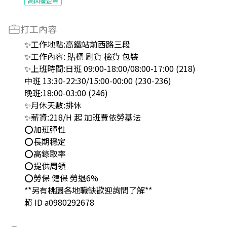
高回覆企業
打工內容
✨工作地點:高鐵站前西路三段
✨工作內容: 貼標 刷貨 檢貨 包裝
✨上班時間:日班 09:00-18:00/08:00-17:00 (218)
中班 13:30-22:30/15:00-00:00 (230-236)
晚班:18:00-03:00 (246)
✨月休天數:排休
✨薪資:218/H 起 加班費依勞基法
⭕️加班彈性
⭕️長期穩定
⭕️高錄取率
⭕️提供周領
⭕️勞保 健保 勞退6%
**另有桃園各地職缺歡迎詢問了解**
賴 ID a0980292678