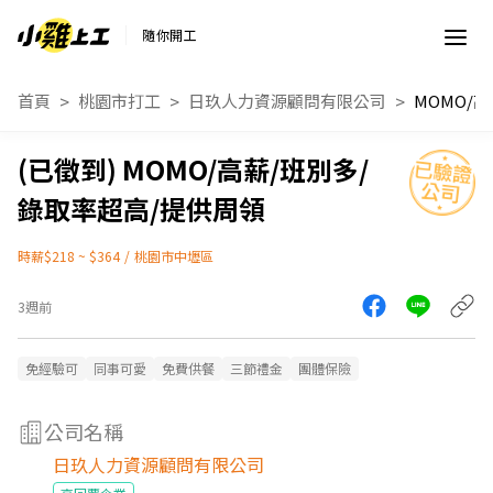
隨你開工
首頁
桃園市打工
日玖人力資源顧問有限公司
MOMO/高薪/班別多/
錄取率超高/提供周領
時薪$218 ~ $364
/
桃園市中壢區
3週前
免經驗可
同事可愛
免費供餐
三節禮金
團體保險
公司名稱
日玖人力資源顧問有限公司