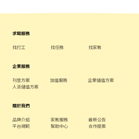
▲八德-八德區和平路1125巷88號 🔎工作內容：目檢/生產/拆包裝/
拿治具/點數量 🔎休假制度：做二休二 (月休15天) 🔎用餐制度：一
餐80元 🔎工作時段： ►07:00-19:10 ►19:00~07:10 (隔天下夜班)
🔎薪資待遇：(含津貼) 💰日班 $270/H ►二休二(上15天) $40,500 ►
休息日加班4天 $60,700 💰夜班 $300/H ►二休二(上15天) $45,000
求職服務
►休息日加班4天 $67,440 —————————————————————
💗立即應徵📩快速幫您預約安排⬇️ ▶️ID搜尋：@379ewlxy ▶️點我
找打工
找任務
找家教
加好友：https://lin.ee/XldRAUu ✨歡迎電話/加好友詢問👌🏻 🔔免服
務費!無抽成!無手續費!
企業服務
刊登方案
加值服務
企業儲值方案
人派儲值方案
關於我們
品牌介紹
家教服務
最新公告
平台規範
幫助中心
合作提案