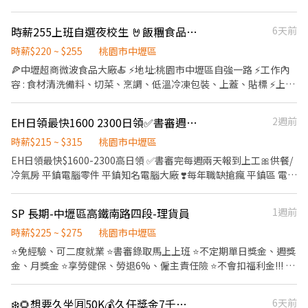
➽品檢員: 1.目視外觀不良辨識與隔離、整理 2.操作量測儀器(游標卡
確認上工 官方帳號 ➡ @021kpdki 官方網址 ➡
日班薪$36960~49000(加班滿44小時,如周六加班更高) 夜班薪
尺，分厘卡) 3.目檢單位會使用放大鏡 4.久坐居多 ❤【工作時間】-
https://lin.ee/rAng7zC 簡單清潔打掃工地環境 處理雜事、搬運(現
$51260~63340(加班滿44小時,如周六加班更高) 夜班津貼450/日(當
時薪255上班自選夜校生 🤘飯糰食品廠🍝久任獎金15000元🍝
6天前
需配合現場產線加班 ☛ 日班:08:00-16:30 💰【薪資待遇】: 日班
場有搬運車)等 依現場主管要求完成工作內容 👷‍♂️粗工 $1570起/日 加
日工時須滿8H)，夜點費200(當時工時須滿6H ❤️休假方式：周休六
$220/H ➽享有勞健保、勞退基金、團保 🎀想找好工作 應徵方式:
班1小時$275(長期配合 報酬漸增) 👷🏻打石工 $2400起/日 大支
時薪$220 ~ $255
桃園市中壢區
日 見紅休 🎈員工福利🎈 ✅勞保、團保、勞退 ✅免繳福利金0.5% ✅
✅0925-751371-洪小姐 ✅賴：https://lin.ee/sT0WJKx 🎇職缺很快
+$100 加班1小時$350 👷🏻當月做滿23工 獎金$1000 👷🏻介紹獎金
🍕中壢超商微波食品大廠🍝 ⚡️地址:桃園市中壢區自強一路 ⚡️工作內
可周領 用錢沒煩惱 可日領 可周領 日領最高可達1920起 ❣️【快速預
補滿，心動不如馬上行動🎈
$1000(詳細規定另外說明) 領錢方式⬇️ 1.日領匯款 2.週領匯款 3.週領
容 : 食材清洗備料、切菜、烹調、低溫冷凍包裝、上蓋、貼標 ⚡️上班
約✚找康彼斯柔伊】❣️ ☑️【線上投遞履歷，將立即與您聯絡】
現金 4.固定每月15號匯款(月)
時間 : ▶日/08:00~16:45 ▶日/07:00~15:45 ▶早/06:00~14:45 ▶
☑️【請電洽☎0911608280，找柔伊面試】 ☑️【LIN】
早/05:00~13:45 ▶夜/21:00~05:45 ▶夜22:00－06:45 ▶夜24:30－
@661pongj【請留下 姓名✚電話✚職缺名稱】
EH日領最快1600 2300日領✅書審週一三上工🎀供餐/冷氣房平鎮電腦零
2週前
09:15 ⚡️薪資待遇 : 早班時薪$232、日班時薪 $220、中班時薪
$232、夜班時薪 $255 ⚡️休假制度 : 每周排休二日 ⚡️休息說明 : 休息
時薪$215 ~ $315
桃園市中壢區
45分鐘， 間休共30分鐘 ►►►公司額外福利◄◄◄ 1.提供預支服務
EH日領最快$1600-2300高日領 ✅書審完每週兩天報到上工🎀供餐/
(周領、日領) 2.免費機車位 3.體檢補助 ––––––––––––––––––––––
冷氣房 平鎮電腦零件 平鎮知名電腦大廠 ❣️每年職缺搶瘋 平鎮區 電腦
–––––––––––––––––––––––––––––––––––– ✨請投履歷or截圖
零件組裝 包裝 測試 大廠❣️ 💎【工作內容】SMT機台操作/組包/IPQC
+賴將優先安排唷 (請以L i n e為主，手機撥打/簡訊為輔) ✨ ––––––
💎【上班時間】 日班 08:00～17:00 // 加班配合廠區時間 夜班 20:00
SP 長期-中壢區高鐵南路四段-理貨員
1週前
––––––––––––––––––––––––––––––––––––––––––––––––––––
～05:00（8月3日報到）報到完，當天下夜班~ 💎【上班地點】平鎮
【主動詢問】請主動告知：姓名+手機+區域+04 馬上安排請加官方
大全聯附近 💎【休假】週休二日❤8HR見紅休 😍上班還能擁有家庭
時薪$225 ~ $275
桃園市中壢區
賴 : @139ohnrd(記得一定要加小老鼠唷~有需要了解細節也可直接
日🥰 💎【用餐】免費供餐，加班供2餐 💎【薪資待遇】日班時薪
⭐️免經驗、可二度就業 ⭐️書審錄取馬上上班 ⭐️不定期單日獎金、週獎
留言唷~) ––––––––––––––––––––––––––––––––––––––––––––
$215/H、夜班時薪$235/H 👍日領我最快👍 日領我最快👍 😚日班日
金、月獎金 ⭐️享勞健保、勞退6%、僱主責任險 ⭐️不會扣福利金!!! ⭐️
––––––––––––––
領金額$1600😚 😚夜班日領金額$1700😚 💰💰全勤獎金$1000💰💰
特休假 【派駐廠商】:蝦皮 【工作內容】:投貨/分貨/~刷條碼/裝箱等
✅靜電服 ✅免二面，書審過了就上班 ✅無經驗可 ✅快速安排上班 ✅
等 【休假方式】：排休(月休8~9天) ⭐️檔期活動：08月 早八：
❄️🌻想要久坐🈷️50K💰久任獎金7千⭕可日領🍎高錄取✅電子組裝員
6天前
固定班別不輪班 ✅可日領 可周領 ✅免費機車停車位 ✅免費供餐 🎀應