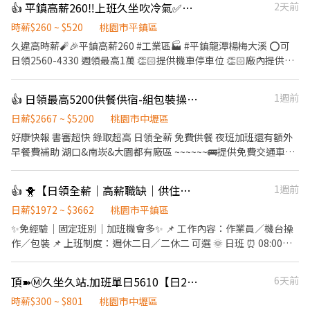
👍 平鎮高薪260‼️上班久坐吹冷氣✅日領週領通通有
2天前
時薪$260 ~ $520
桃園市平鎮區
久違高時薪🧨🎉平鎮高薪260 #工業區🏭 #平鎮龍潭楊梅大溪 ⭕️可
日領2560-4330 週領最高1萬 👏🏻提供機車停車位 👏🏻廠內提供冰
箱、微波爐、蒸飯箱 🔜快速安排報到 工作免輪班 『工作內容』 ➡️
組裝、測試產品、包裝 ➡️冷氣房涼涼上班 『上班地點』 ➡️平鎮區工
👍 日領最高5200供餐供宿-組包裝操作機台
1週前
業十路 『班別自己選』選完就固定囉~~ ①《週休二日》 〃日班
08:00~17:15 $220/h 〃夜班 22:00~07:15 $250/h ②《做二休二》
日薪$2667 ~ $5200
桃園市中壢區
〃日班07:00~19:00 $230/h 〃夜班19:00~07:00 $260/h 暫時滿額 ❌
好康快報 書審超快 錄取超高 日領全薪 免費供餐 夜班加班還有額外
無提供暑期打工❌無提供暑期打工 ﹌﹌﹌﹌﹌﹌﹌﹌﹌﹌﹌﹌﹌﹌
早餐費補助 湖口&南崁&大園都有廠區 ~~~~~~🚌提供免費交通車🚌
﹌ ᴸᴵᴺᴱ ᴵᴰ ➞ @976lgyne (點網址即可加入) 日領高薪🔜包子推薦給你
~~~~~~~ 日班210 中班240 夜班260 加班多 可彈性 ❣️ 先搶先贏 ❣️ 趕
💖 加入後 提供『職缺截圖+姓名+電話』 快速幫你安排上工✌
快報名❣️截圖加瀨 【冷氣房上班】【週休六日、見紅休】 🌞日班
👍 🐥【日領全薪｜高薪職缺｜供住宿｜平鎮】🐥
1週前
https://lin.ee/CcskdiH
08:00~17:30(可彈性加班2h) 中班 14:30~12:00 🌛夜班
20:00~05:30(可彈性加班2h) 薪資:60000~95000 工作內容： 組裝、
日薪$1972 ~ $3662
桃園市平鎮區
包裝、測試、操作機台 ☝️用餐方式:免費 ☝️休假說明:週休六日 #提供
✨免經驗｜固定班別｜加班機會多✨ 📌 工作內容：作業員／機台操
住宿 #免費供餐 #蘆竹 #南崁 #大園 #免費交通車 #日領全薪 #高額週
作／包裝 📌 上班制度：週休二日／二休二 可選 🌞 日班 ⏰ 08:00－
領一萬 #轉他人帳戶 #現金 ⚡️⚡️⚡️名額有限 截圖✚ ʟɪɴᴇ 報名 ⚡️⚡️⚡️ 安心
17:15（8H） 💰 時薪約 220 元 🌙 夜班 ⏰ 22:00－07:15（8H） 💰
求職請找💼徐小姐 點擊快速✚好友： https://lin.ee/JefzYJo
時薪約 250 元 🔥 二休二班別也有缺！ 日班／夜班皆可安排 🌞二休
頂➽Ⓜ️久坐久站.加班單日5610【日270／夜300】行政倉事務員/技術員２休２
6天前
二班日班 ⏰ 07:00－19:00（12H） 💰 時薪約 230 元 🌙二休二班夜
班 ⏰ 19:00－07:00（12H） 💰 時薪約 260 元 加班費另計，收入更
時薪$300 ~ $801
桃園市中壢區