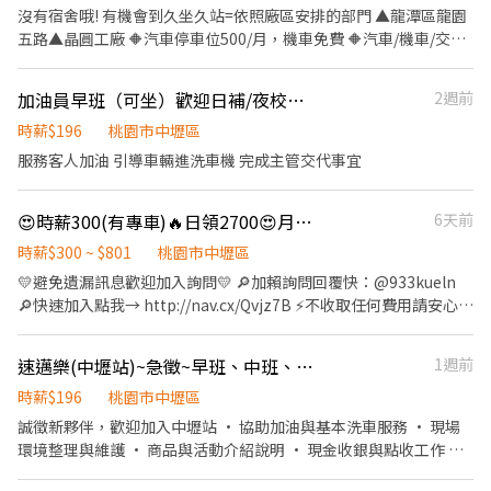
穩定！ 💰額外獎金最高4200 💰 ✅ 免經驗可 ✅ 可立即上工 ✅ 冷氣廠
沒有宿舍哦! 有機會到久坐久站=依照廠區安排的部門 ▲龍潭區龍園
房 ✅ 提供制服 ✅ 提供住宿 ✅ 穩定長期工作 #提供住宿 #平鎮 #中壢
五路▲晶圓工廠 🔶汽車停車位500/月，機車免費 🔶汽車/機車/交通
#桃園 #八德 #日領全薪 #高額週領一萬 #轉他人帳戶 #現金 ⚡️⚡️⚡️名額
車，三擇一 ┏━━━━━━━━┓ 中壢日班交通車●吉林口&長春
有限 截圖✚ ʟɪɴᴇ 報名 ⚡️⚡️⚡️ 安心求職請找💼徐小姐 點擊快速✚好
五路路口 ┗━━━━━━━━┛ ┏━━━━━━━━┓ 八德日班，
加油員早班（可坐）歡迎日補/夜校生（8月開始上工）
2週前
友： https://lin.ee/JefzYJo
夜班交通車●八德和平廠門口 ┗━━━━━━━━┛ 若資金上需求
可申請 ▲日領全薪-- 做滿8小時-2160(手續費50) 做滿10小
時薪$196
桃園市中壢區
時-2700(手續費50) ▲週領1700/天(免手續費) 剩下薪資+加班費15
服務客人加油 引導車輛進洗車機 完成主管交代事宜
號發薪 ┏━━━全套無塵衣━━━┓ 🔶品保部【品保技術員】 🔶製
造部【目檢技術員】 操作機台，手動作業生產，顯微鏡、量測工具
😍時薪300(有專車)🔥日領2700😍月休15天✅高錄取率/名額有限快快卡位
6天前
使用 --以上工作大概6H看顯微鏡，其餘時間做其他事都是久站走動
~ －－ 🔶製造部【線邊倉事務員】像行政人員 1.需具備電腦文書處
時薪$300 ~ $801
桃園市中壢區
理能力。 2.每月定期帳務處理&月盤點及年度盤點帳號調整。 3.材料
💛避免遺漏訊息歡迎加入詢問💛 🔎加賴詢問回覆快：@933kueln
效期追蹤、庫存6S管理、線邊倉儲位管理。 4.不用看顯微鏡 5.需具
🔎快速加入點我→ http://nav.cx/Qvjz7B ⚡不收取任何費用請安心詢
備電腦文書處理能力office(excel..等) ┗━━━全套無塵衣━━━┛
問⚡ ▬▬▬▬🔺立即應徵🔺▬▬▬▬ 🔥龍潭高時薪電子廠🔥
┏━━┓ 做二休二 (大約工作15天) 🔶用餐自理or一餐80 🔶停車位:
✅錄取率超高 ✅冷氣房環境乾淨 ✅可日週領 ✅免費機車位 ✅提供汽
機車免費，汽車500 🔶需門市或視訊面試，才會通知廠區參觀日期
速邁樂(中壢站)~急徵~早班、中班、時段班 長期♾️時薪制服務員
1週前
車位500一個月 🚗 免費專車接送 ☑️中壢-吉林路和長春五路路口
哦 ┗━━┛ 日班:07:00~19:10 日班270（含津貼）平日上班時數為
☑️八德-桃園市八德區和平路1125巷 ▬▬▬▬【職務介紹】
時薪$196
桃園市中壢區
(10H) 休息日加班前8小時451 休息日加班第9小時721 國定假日全
▬▬▬▬ ⭐工作地點：龍潭區龍園五路 ⭐工作內容：半導體大廠
誠徵新夥伴，歡迎加入中壢站 • 協助加油與基本洗車服務 • 現場
天721 例：日班休假加班10H， 5,050 （4天高達20,200） 📈 月約
作業員 ▪️品檢：6H目檢看顯微鏡 其餘時間拆包裝/拿治具/作帳/點
環境整理與維護 • 商品與活動介紹說明 • 現金收銀與點收工作 我
60,700元以上（含加班費、津貼） -- 夜班依照個人進度下夜班 夜
數量 ▪️線邊倉事務員： 須具備文書處理能力 負責生產線生產發料
們給你的： • 彈性排班，可配合個人時間 • 明確友善的工作指導
班:19:00~07:10 夜班300（含津貼）平日上班時數為(10H) 休息日加
與倉庫對點原物料清單 定期帳務處理、盤點、帳務調整 ⭐休假制