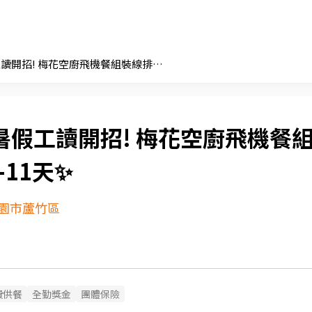
✨暑假工讀開招! 梅花空廚飛機餐組裝線排休10-11天✨
暑假工讀開招! 梅花空廚飛機餐
-11天✨
園市蘆竹區
費供餐
全勤獎金
團體保險