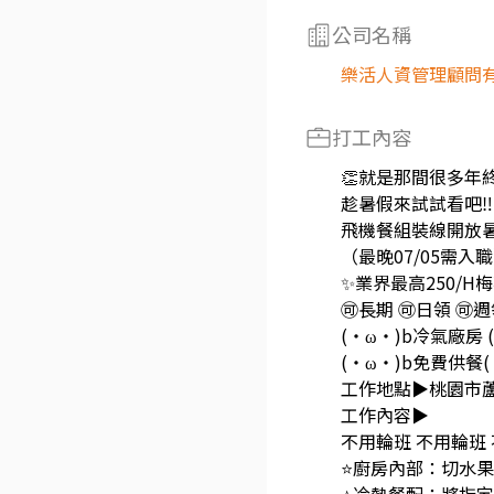
公司名稱
樂活人資管理顧問
打工內容
👏就是那間很多年
趁暑假來試試看吧‼️
飛機餐組裝線開放暑
（最晚07/05需入
✨業界最高250/
🉑️長期 🉑️日領 🉑️
(・ω・)b冷氣廠房
(・ω・)b免費供餐
工作地點▶桃園市
工作內容▶
不用輪班 不用輪班
⭐廚房內部：切水果