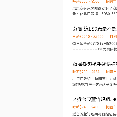
時薪$250 ~ $560
桃園市
💥💥💥這家閉眼衝就對了💥
元、休息日薪達：5050-5600元 --
20:00 夜班20:00-05:30 加班
領、週領 ▪️無經驗可，工
👍 🚨 這LED廠是不
電 ------------------
話：0906825976 專員：威先生 
日薪$2240 ~ $5200
桃
💥日領全薪2770 假日5200 💥 ☀️日班 08:00－20:00｜210/H 🌙 夜班 20:00－08:00｜260/H -----------------------------
---------------- 
沒看錯1萬💰) 📅週休二日還見紅
--------------------
時薪$230 ~ $434
桃園市
✅ 單日臨派｜時間彈性，想上就上
錢❗️快找同學一起來⚡ ❤️多時段讓你選❤️
💸專區 晚短班: 17:30－22:30
~~~~~~~~~~~~~~~~~~~~
📌近台茂蘆竹短期24
午14班：14:00－23:00 工作內容: 簡單分貨＋包裹整理 工作地點： 📍地址: 桃園市龜山區頂湖二街
━━━━━━━━━━━━━━━
時薪$240 ~ $480
桃園市
薪 $210 ▪ 晚班：18:00 - 03:00｜時薪 $240 地址: 桃1📍桃園市大園區建
近台茂蘆竹短期電器組包裝-9/30 日班:08:00-17:00 ⭕240/