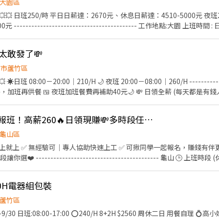
大園區
💥💥 日班250/時 平日日薪達：2670元、休息日薪達：4510-5000元 夜班
---------------------------------------- 工作地點:大園 上班時間 : 日
06:00-08:00 ------------------------------------------ ▪️交
作內容簡易好上手 ▪️免費供餐、免無塵服 ▪️書審報名快速上工、長期穩定
是太敢發了💸
----------------------- #桃園 #八德 #大南 #日領現金 #立即上工 📲應徵方
https://lin.ee/5eFUoLO
園市蘆竹區
---------
🍱 免費供餐，加班再供餐 🍱 夜班加班餐費再補助40元🌙 💸 日領全薪 (每天都是有錢
休(愛賺加班費的這邊有福了) 🚌免費交通車(免費先報名就對了) ---------------
- 劉小姐帶你上班去🫶🏻 ᴸᴵᴺᴱ ᴵᴰ a0909080315 https://reurl.cc/Z8
👍 暑期超搶手🚨快速報班！高薪260🔥日領現賺💸多時段任選！
龜山區
 ✅ 無經驗可｜專人協助快速上工 ✅ 可揪同學一起報名，賺錢有伴更有趣 ❗️隨便你挑❗️
 ------------------------------------------ 龜山 🕒 上班時段 (休息時
 夜班: 00:00－08:00 夜11班:23:00－08:00 晚9班：21:00－06:00
~~~~~~~~~~ 💸時薪230💸專區 早9班：09:00 － 18:00 早8班：08:00 －17
0H電器組包裝
━━━━━━ ⚡酷財神系列⚡單日津貼加碼250~600💸 🕒 上班時段 ▪ 早班
蘆竹區
國路 桃3📍桃園市大園區中山南路 桃4📍桃園市觀音區玉
H 8+2H $2560 周休二日 用餐自理 💍高小姐 0906553587 💎請加好友