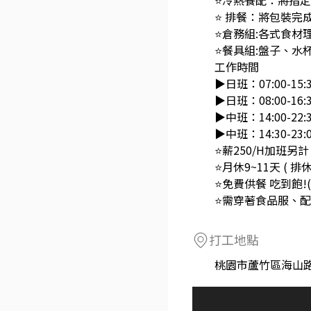
⭐冷熱餐配：將指
⭐ 排餐：將包裝完
⭐倉務組:各式食材
⭐餐具組:盤子、
工作時間
▶日班：07:00-15:
▶日班：08:00-16:
▶中班：14:00-22:
▶中班：14:30-23:
⭐薪250/H加班另計
⭐月休9~11天 ( 排休
⭐需穿著食品服、
打工地點
桃園市蘆竹區海山路