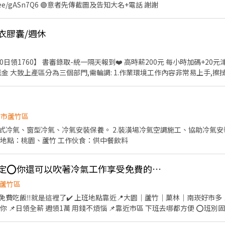
區寶倉街 桃6📍桃園市大園區航翔路 RC8📍桃園市楊梅區環東路 桃9📍桃
/lin.ee/gASn7Q6 🟣意者先傳截圖及告知大名+電話 謝謝
❤️𝑳𝒊𝒏𝒆 𝑰𝑫：【@317tpzqd】明熙-Blue專員 加入後請留下您
名+電話+職缺截圖 以便專員快速替你登記報班🙏 1對1專人為您服務😁 真心不騙 ⭕️免費諮詢
衣膠囊/週休
時加碼+20元津貼=220元 8H為主 較少加
金 大致上產區分為三個部門,需輪調: 1.作業環境工作內容非常易上手,擦
段會交由機器鎖緊 3.將成品洗衣精放置到箱內,後段會由自動包裝機封箱 休
---以下廠區規定可接受再應徵--- #需能接受穿員工制服(上衣)安全
帶乳膠手套 --計算方式如下-- 時薪200,每小時額外出勤+20元 --計算方式
-17:00) 8H日領1760元 平日午餐自費50公司補助30元 第一天固定不能申
園市蘆竹區
徵請截圖加入好友 ❤️紫玲小姐 ❤️請加賴@zz168168(記得加
離式冷氣、窗型冷氣、冷氣安裝保養。 2.裝潢場冷氣空調施工、協助冷氣安
工作伙伴加入。 工作地點：桃園、蘆竹 工作伙食：供中餐飲料
日領5200薪資又高穩定⭕️你還可以吹著冷氣工作享受免費的便當
蘆竹區
費吃飯‼️就是這裡了✔️ 上班地點靠近📍大園｜蘆竹｜菓林｜南崁好市多 
全薪 週領1萬 用錢不煩惱 📌靠近市區 下班去哪都方便 ⭕️班別固定 不用輪班 ∥日班
$210/H 日領1680-4200 ∥中班∥14:30-00:00∥ 時薪💵$240/H 日領192