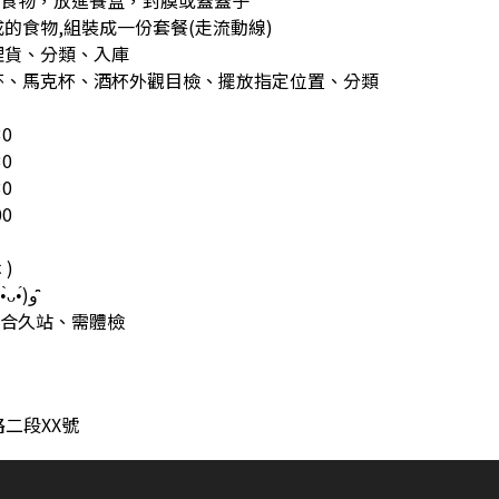
定食物，放進餐盒，封膜或蓋蓋子
成的食物,組裝成一份套餐(走流動線)
理貨、分類、入庫
水杯、馬克杯、酒杯外觀目檢、擺放指定位置、分類
30
30
30
00
 )
⭐免費供餐 吃到飽!(•̀ᴗ•́)و ̑̑
配合久站、需體檢
二段XX號