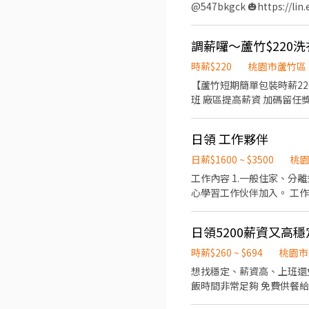
林路一段 桃5📍桃園市觀音
@547bkgck 🎃https:/
園市大園區開和路 ━━━━━━━━━━━━━━━━━━━━━ 
的姓
調薪囉～蘆竹$220洗
時薪$220
桃園市蘆竹區
【蘆竹短期簡單包裝時薪220日領1760】 書審錄取-統一隔天報到❤️ 高時薪200元 每小
班 廠區提高薪資 加碼留任獎
衣精時需站立放瓶蓋,輕鎖後
蘆竹區富國路三段 廠區有機車停車位,廠區外路邊停車格很多 
日領 工作夥伴
鞋(廠區提供) #不能帶隱眼及帶妝上班塗指甲油 #會需要
如下-- 常日班日領(08:00
日薪$1600 ~ $3500
桃
一天不可申請) 第二天開始隔日中午匯款 也可選週領全薪 ▶詢問應
工作內容 1.一般住家、分
@)
心學習
時薪$260 ~ $694
桃園市
想找穩定、薪資高、上班還免
飯時間非常足夠 免費供餐給你 📌日領
∥08:00-17:30∥ 🔥 時薪