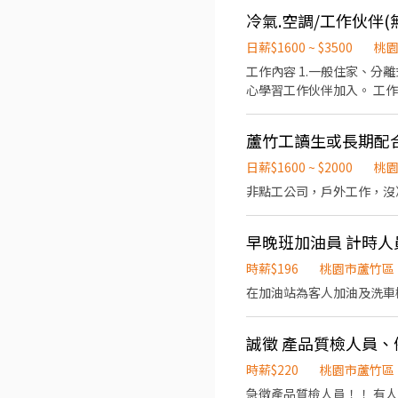
05:30∥ 🔥 時薪💵$260/H 日領2080-5200 ⭕️休假方式｜擇一 ❶ 週休六日 ❷
冷氣.空調/工作伙伴(
裝、包裝 ✔️ 檢查有無問題 ✔️ 貼標籤裝箱 -沒有經驗也可以唷- ⭕️工作地點｜自己選 ❶蘆竹區南青路 ❷大園區航翔路 ﹌﹌﹌﹌﹌
﹌﹌﹌﹌﹌﹌﹌﹌﹌﹌ 日領高薪🔜包子推薦給你💖 ᴸᴵᴺᴱ ᴵ
日薪$1600 ~ $3500
桃
『職缺截圖+姓名+電話』 🔥額外獨家好康🔥 『外籍學生獨家福利』 只要你是今年畢業的外籍學生 我們提供介紹獎金1萬元給你
工作內容 1.一般住家、分
😍‼️ 介紹新朋友來上班 
心學習
蘆竹工讀生或長期配合
日薪$1600 ~ $2000
桃
早晚班加油員 計時人員
時薪$196
桃園市蘆竹區
在加油站為客人加油及洗車
誠徵 產品質檢人員、
時薪$220
桃園市蘆竹區
急徵產品質檢人員！！ 有人員需求，工作地點、內容及時間如下 ✨工作地點：蘆竹區和平街26號 （中保物流-和平倉） ✨工作時