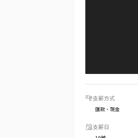
支薪方式
匯款、現金
支薪日
10號