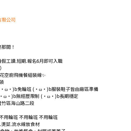
有限公司
終那間！
假工讀.短期.報名6月即可入職
職）
H梅花空廚飛機餐組裝線✨
週領
 (・ω・)b免輪班 (・ω・)b服裝鞋子皆由廠區準備
(・ω・)b無經歷限制 (・ω・)b長期穩定
蘆竹區海山路二段
 不用輪班 不用輪班 不用輪班
.燙菜.流水線放食材