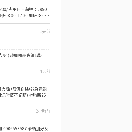
280/時 平日日薪達：2990
班08:00-17:30 加班18:00-
通車: 桃園高鐵 民權西路捷運站 ▪️提供日
 ▪️提供員工宿舍免押金免水
1天前
式： 加上我的官方：tseng0411 電
人💸 ) 💰周領最高領1萬(對
------------------
OmnW 加入請提供姓名｜電話｜職缺即可
4天前
我負責發
間不記薪) 💸時薪260
:00 午13班：13:00－20:00
2小時前
：08:00 - 17:00｜時