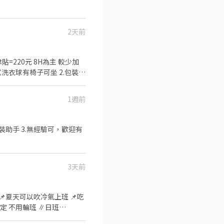
園市大園區建國路 桃17📍桃
 ❌無收取仲介費
2天前
拭洗衣球有椅子可坐 2.包裝洗
假方式:週休二日 工作地點:
1週前
請借支 (這間有發蠻多裝備 第
裝助手 3.無經驗可，歡迎有
3天前
夏天可以吹冷氣上班 📌吃
0-4800 ∥夜班∥20:00-