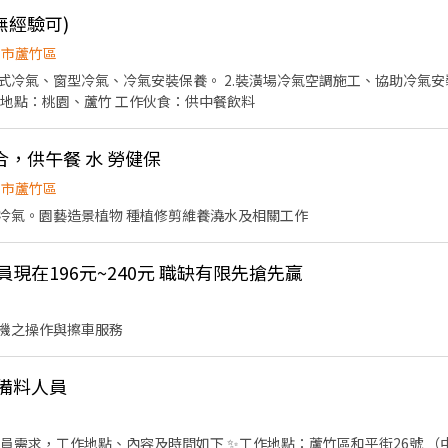
 每週固定排休2天 ⭕️工作內容是什麼呢 ✔️ 產品組
無經驗可)
ᴰ ➞ @976lgyne ✡點網址即可加入✡https://lin.ee/CcskdiH 加入後 提供
園市蘆竹區
離式冷氣、窗型冷氣、冷氣安裝保養。 2.裝潢場冷氣空調施工、協助冷氣安
就可以一直領獎金✨
工作伙伴加入。 工作地點：桃園、蘆竹 工作伙食：供中餐飲料
，供午餐 水 勞健保
園市蘆竹區
非點工公司，戶外工作，沒冷氣。園藝造景植物 種植修剪維養澆水及相關工作
現在196元~240元 職缺有限先搶先贏
機之操作與擦車服務
備料人員