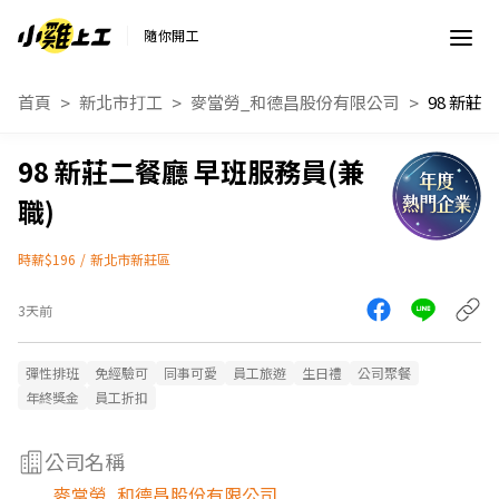
隨你開工
首頁
新北市打工
麥當勞_和德昌股份有限公司
98 新莊二餐廳 早班服務員(兼
職)
時薪$196
/
新北市新莊區
3天前
彈性排班
免經驗可
同事可愛
員工旅遊
生日禮
公司聚餐
年終獎金
員工折扣
公司名稱
麥當勞_和德昌股份有限公司