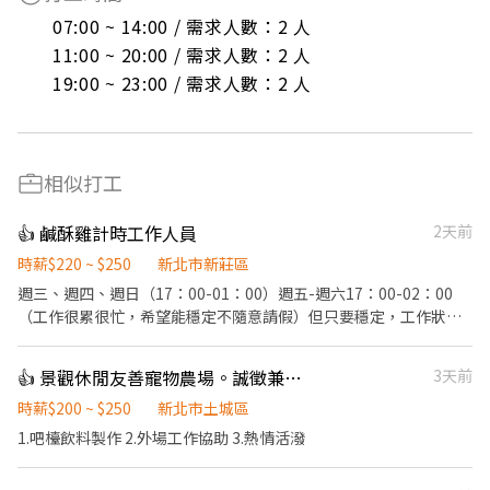
07:00 ~ 14:00 / 需求人數：2 人

11:00 ~ 20:00 / 需求人數：2 人

19:00 ~ 23:00 / 需求人數：2 人
相似打工
👍 鹹酥雞計時工作人員
2天前
時薪$220 ~ $250
新北市新莊區
週三、週四、週日（17：00-01：00）週五-週六17：00-02：00
（工作很累很忙，希望能穩定不隨意請假）但只要穩定，工作狀況
正常，到職一個月內依能力調薪。 ．✅負責抓料、切料、備料、打
包、炸物餐點。 ．✅負責清理工作環境、設備和餐具。 ✅炸手炸物
👍 景觀休閒友善寵物農場。誠徵兼職飲料吧檯
3天前
依上手程度調整薪資及獎金（炸手起薪較高） 🔥每季提供各項激勵
獎金制度🔥 🔥工作單純上手快 🌟希望能找到志同道合夥伴，很辛苦
時薪$200 ~ $250
新北市土城區
但獎金不會少給 💥歡迎真的很缺錢，肯吃苦耐勞者💥 🌟打烊將食材
1.吧檯飲料製作 2.外場工作協助 3.熱情活潑
器具歸位即可打卡下班，不用打掃清潔 ✨煩請開啟通知避免訊息沒
收到唷 ✅人員穩定 週一週二會開始營業，