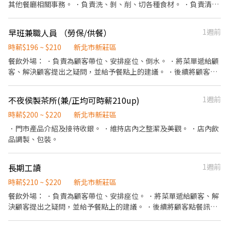
其他餐廳相關事務。 ．負責洗、剝、削、切各種食材。 ．負責清理
工作環境、設備和餐具。 ．準備不同餐點所需要的食材。 ．協助測
量食材的容量與重量。 ．負責擺盤、打包外帶服務 雙週排一次班，
早班兼職人員 （勞保/供餐）
1週前
可指休、免費供餐、店聚。 自由度高，爬升空間大，對餐飲有熱
忱，有遠景的積極青年，我們在尋找你/妳！
時薪$196 ~ $210
新北市新莊區
餐飲外場： ．負責為顧客帶位、安排座位、倒水。 ．將菜單遞給顧
客、解決顧客提出之疑問，並給予餐點上的建議。 ．後續將顧客點
餐訊息通知廚房做餐，或可進行簡易餐飲之料理，如：烤土司或調
配飲料等。 ．於顧客用餐完畢後，負責收拾碗盤與清理環境。 ．並
不夜侯製茶所(兼/正均可時薪210up)
1週前
負責結帳、收銀等工作。 餐飲內場： ．擔任廚師的助手，處理烹飪
前與烹飪中之準備工作與其他餐廳相關事務。 ．負責洗、剝、削、
時薪$200 ~ $220
新北市新莊區
切各種食材。 ．負責清理工作環境、設備和餐具。 ．準備不同餐點
．門市產品介紹及接待收銀。 ．維持店內之整潔及美觀。 ．店內飲
所需要的食材。 ．協助測量食材的容量與重量。 ．負責擺盤、打包
品調製、包裝。
外帶服務。
長期工讀
1週前
時薪$210 ~ $220
新北市新莊區
餐飲外場： ．負責為顧客帶位、安排座位。 ．將菜單遞給顧客、解
決顧客提出之疑問，並給予餐點上的建議。 ．後續將顧客點餐訊息
通知廚房做餐，或可進行簡易餐飲之料理，如：烤餐包或調配飲料
等。 ．於顧客用餐完畢後，負責收拾碗盤與清理環境。 ．並負責結