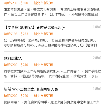
作、食材備料、進貨盤點 《外場》:接待服務顧客、收銀結帳、環境
時薪$230 ~ $300
新北市新莊區
整潔 ★開朗活潑有笑容 ★ＳＯＰ專業流程 ★無經驗可 ★提供完善
如果你對調酒、茶、餐飲文化有興趣， 希望真正接觸吧台與酒吧運
職前教育訓練 ⭕【經營理念】 我們是日本第一的速食連鎖ZENSHO
作， 這份工作也許會適合你。 【工作內容】 ・外場接待與桌邊服務
集團，我們的理念是"消滅世界的飢餓和貧困"，目標是成為全球第
・基本酒水介紹 ・店內清潔與收桌 ・協助備料與吧台支援 ・學習基
一的連鎖餐飲集團。 我們堅持使用安全及高品質的食材，當場現點
礎調酒與酒吧運作 SOP 【我們希望你】 ・願意學習 ・有責任感 ・
【すき家 SUKIYA】★時薪208元起(含全勤)★新莊店
1週前
現作提供美味可口的日本國民美食-牛丼/咖哩，並以舒適衛生的用
不怕與人互動 ・能接受晚班作息 ・有餐飲經驗加分（沒有也可） 比
餐環境、熱情用心的服務態度、平實親民的誠懇價格，強調食品安
起經驗， 我們更在意你是不是願意把事情做好的人。 【工作時間】
時薪$198 ~ $253
新北市新莊區
全，顧客安心。不論是單獨一人、與家人一起、朋友一起，皆可享
20:30-0300 可依課表與狀況協調。 【薪資】 時薪 NT$200 起 依能
⭕【兼職時薪】 起薪為$198元，符合全勤條件者時薪再加$10元，
受用餐的樂趣。
力與學習速度調整。 若能獨立外場／協助吧台， 會再提升。 【工作
考核調薪最高可加45元 深夜出勤津貼每小時加$50元 ⭕【福利制
地點】 18 EIGHTEEN 新北市新莊區中華路二段118號1樓 【適合這
度】 ★每季一次考核調薪機會 ★享有特休累積 ★免費員工餐 ★三
份工作的人】 ・對調酒文化有興趣 ・想真正接觸酒吧產業 ・喜歡有
節福利、生日禮金、夜班出勤津貼 ★提供員工制服及工作鞋 ★年度
飲料店徵人
2週前
氛圍感的工作環境 ・想從外場一路學到吧台的人 應徵請附： ・簡單
健檢 ★勞保、健保，6％勞退提撥 ⭕【工作說明】 《內場》:餐點製
自我介紹 ・可排班時間 ・是否有餐飲經驗
作、食材備料、進貨盤點 《外場》:接待服務顧客、收銀結帳、環境
時薪$200 ~ $240
新北市新莊區
整潔 ★開朗活潑有笑容 ★ＳＯＰ專業流程 ★無經驗可 ★提供完善
誠摯徵求對飲料工作有興趣的朋友加入～ 工作內容： • 製作手搖飲
職前教育訓練 ⭕【經營理念】 我們是日本第一的速食連鎖ZENSHO
品、備料 • 櫃台接待與結帳 • 門市維持整潔 • 排班彈性 • 享有員
集團，我們的理念是"消滅世界的飢餓和貧困"，目標是成為全球第
工飲品
一的連鎖餐飲集團。 我們堅持使用安全及高品質的食材，當場現點
新莊 官小二酸菜魚 晚班內場人員
1週前
現作提供美味可口的日本國民美食-牛丼/咖哩，並以舒適衛生的用
餐環境、熱情用心的服務態度、平實親民的誠懇價格，強調食品安
時薪$200 ~ $220
新北市新莊區
全，顧客安心。不論是單獨一人、與家人一起、朋友一起，皆可享
餐飲內場： ．擔任廚師的助手，處理烹飪前與烹飪中之準備工作與
受用餐的樂趣。