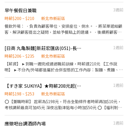
餐訊息通知廚房做餐，或可進行簡易餐飲之料理，如：烤土司或調
班時段 ： 早班➡️10:30-17:00 、晚班➡️17:00-22:0 或 17:00-01:30
配飲料等。 ．於顧客用餐完畢後，負責收拾碗盤與清理環境。 ．並
早午餐假日兼職
3週前
負責結帳、收銀等工作。 餐飲內場： ．擔任廚師的助手，處理烹飪
前與烹飪中之準備工作與其他餐廳相關事務。 ．負責洗、剝、削、
時薪$200 ~ $210
新北市新莊區
切各種食材。 ．負責清理工作環境、設備和餐具。 ．準備不同餐點
餐飲外場： ．負責為顧客帶位、安排座位、倒水。 ．將菜單遞給顧
所需要的食材。 ．協助測量食材的容量與重量。 ．負責擺盤、打包
客、解決顧客提出之疑問，並給予餐點上的建議。 ．後續將顧客點
外帶服務。
餐訊息通知廚房做餐，或可進行簡易餐飲之料理，如：烤土司或調
配飲料等。 ．於顧客用餐完畢後，負責收拾碗盤與清理環境。 ．並
[日商 丸亀製麵]新莊宏匯店(051)-長期兼職夥伴/廚助/工讀生(彈性排班)
1週前
負責結帳、收銀等工作。 餐飲內場： ．擔任廚師的助手，處理烹飪
前與烹飪中之準備工作與其他餐廳相關事務。 ．負責洗、剝、削、
時薪$206 ~ $235
新北市新莊區
切各種食材。 ．負責清理工作環境、設備和餐具。 ．準備不同餐點
【薪資】 ►到職一週完成通過職前訓練，時薪達210元 【工作說
所需要的食材。 ．協助測量食材的容量與重量。 ．負責擺盤、打包
明】 ►不分內/外場都是屬於合併型態的工作內容：製麵、煮麵、製
外帶服務。 目前需求是假日兼職～ 有經驗為佳。 有興趣請14:30後
作高湯、洗切食材備料、炸天婦羅、包飯糰、收銀結帳、洗碗、收
預約面試。謝謝
拾餐具、環境清潔..等 【工作時間】 ►彈性排班08:30-23:00（面試
【すき家 SUKIYA】★時薪208元起(含全勤)★鴻金寶店
1週前
時請於主管確認排班時間） 【薪資福利】 1. 提供員工餐 2. 國定假日
雙倍薪 3. 提供優秀同仁績效獎金 4. 久任獎金 5. 生日禮卷 6. 滿年資
時薪$198 ~ $253
新北市新莊區
享特休假 7.福委會福利補助 ★★多項福利歡迎您加入我們★★ 總是
⭕【兼職時薪】 起薪為$198元，符合全勤條件者時薪再加$10元，
提供好吃日式餐飲的公司 台灣東利多(丸亀製麵)
考核調薪最高可加45元 深夜出勤津貼每小時加$50元 ⭕【福利制
度】 ★每季一次考核調薪機會 ★享有特休累積 ★免費員工餐 ★三
節福利、生日禮金、夜班出勤津貼 ★提供員工制服及工作鞋 ★年度
應徵吧台調酒師內場
1週前
健檢 ★勞保、健保，6％勞退提撥 ⭕【工作說明】 《內場》:餐點製