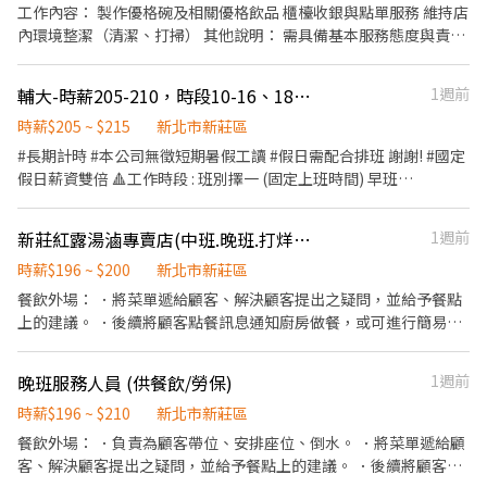
保菜品的供應和品質 排班區間10:00-17:00/19:00-24:30/18:30-
工作內容： 製作優格碗及相關優格飲品 櫃檯收銀與點單服務 維持店
24:30 兼職 (彈性排班、每週至少5天，可視狀況調整) 如果你對職務
內環境整潔（清潔、打掃） 其他說明： 需具備基本服務態度與責任
有興趣，那麼可投遞你的履歷。
感 對餐飲製作有興趣者佳 能配合排班者優先
輔大-時薪205-210，時段10-16、18-22、18-24、00-06
1週前
時薪$205 ~ $215
新北市新莊區
#長期計時 #本公司無徵短期暑假工讀 #假日需配合排班 謝謝! #國定
假日薪資雙倍 🔺工作時段 : 班別擇一 (固定上班時間) 早班
12~16（薪資205元） 中班18~22 、18~24（薪資210元） 晚班
00~06 （薪資210元） 廚房23-03、22-03（薪資210元） ⭕月休約
新莊紅露湯滷專賣店(中班.晚班.打烊班.假日班餐飲人員) 歡迎二度就業
1週前
8~12天 ⭕假日需配合排班 工作獎金，公司聚餐，生日禮金，三節
禮金，勞健保及勞退。 ⭕外場服務員 ．負責為顧客帶位、安排座
時薪$196 ~ $200
新北市新莊區
位。 ．將菜單遞給顧客、給予餐點上的建議。 ．顧客用餐完畢後，
餐飲外場： ．將菜單遞給顧客、解決顧客提出之疑問，並給予餐點
負責收拾碗盤與清理環境。
上的建議。 ．後續將顧客點餐訊息通知廚房做餐，或可進行簡易餐
飲之料理，如：烤土司或調配飲料等。 ．於顧客用餐完畢後，負責
收拾碗盤與清理環境。 ．並負責結帳、收銀等工作。 餐飲內場： ．
晚班服務人員 (供餐飲/勞保)
1週前
擔任廚師的助手，處理烹飪前與烹飪中之準備工作與其他餐廳相關
事務。 ．負責洗、剝、削、切各種食材。 ．負責清理工作環境、設
時薪$196 ~ $210
新北市新莊區
備和餐具。 ．準備不同餐點所需要的食材。 ．協助測量食材的容量
餐飲外場： ．負責為顧客帶位、安排座位、倒水。 ．將菜單遞給顧
與重量。 ．負責擺盤、打包外帶服務。 另享福利： 供餐 、國定假
客、解決顧客提出之疑問，並給予餐點上的建議。 ．後續將顧客點
日上班時薪Double. 假日班： 早班 與 晚班 時段皆可配合安排 假日