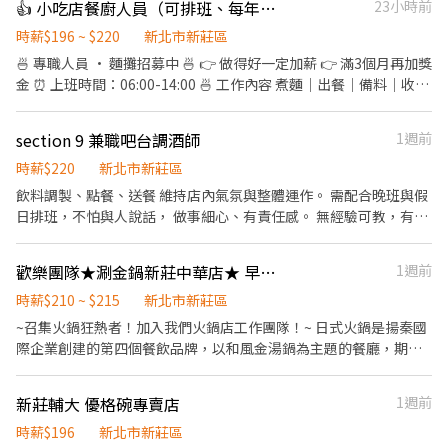
👍 小吃店餐廚人員（可排班、每年調薪）
23小時前
時薪$196 ~ $220
新北市新莊區
🍜 專職人員 · 麵攤招募中 🍜 👉 做得好一定加薪 👉 滿3個月再加獎
金 ⏰ 上班時間：06:00-14:00 🍜 工作內容 煮麵｜出餐｜備料｜收攤
📍 我們要的人 ✔ 手腳快 ✔ 有責任感 ✔ 態度積極 ✔ 有麵攤經驗佳
（加分） ⚠️ 節奏快，不適合混時間 🚫 愛遲到、滑手機 → 不適合 👉
section 9 兼職吧台調酒師
1週前
缺人中！想賺錢就來 🍜 時薪人員 · 麵攤招募中 🍜 ．點餐結帳、送
餐。 ．維持店內整潔。 ．煮麵、切小菜等等。 工作時段：10:30～
時薪$220
新北市新莊區
18:30、12:00～20:00、 20:00～22:00
飲料調製、點餐、送餐 維持店內氣氛與整體運作。 需配合晚班與假
日排班，不怕與人說話， 做事細心、有責任感。 無經驗可教，有相
關經驗者佳。
歡樂團隊★涮金鍋新莊中華店★ 早晚班兼職
1週前
時薪$210 ~ $215
新北市新莊區
~召集火鍋狂熱者！加入我們火鍋店工作團隊！~ 日式火鍋是揚秦國
際企業創建的第四個餐飲品牌，以和風金湯鍋為主題的餐廳，期望
為顧客提供優質的用餐體驗和健康獨特的菜品 工作內容： #各式新
鮮食材烹飪的前置工作處理、內場環境清理 #了解火鍋菜品的烹飪
新莊輔大 優格碗專賣店
1週前
方法 #學習如何營運火鍋店的流程，原物料訂貨、盤點、庫存管理 #
與團隊成員合作，瞭解內場團隊的運作流程，學習協調和溝通，確
時薪$196
新北市新莊區