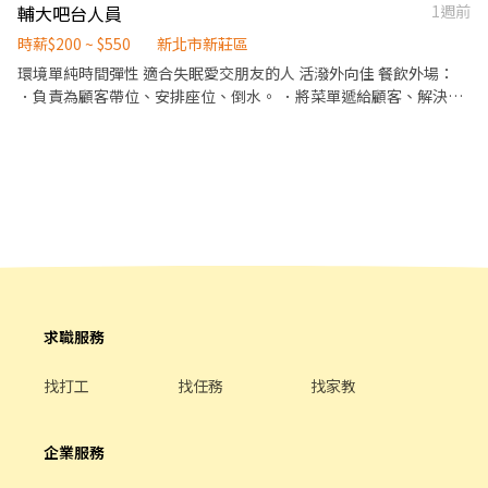
輔大吧台人員
1週前
帳、收銀等工作。 餐飲內場： ．擔任廚師的助手，處理烹飪前與烹
飪中之準備工作與其他餐廳相關事務。 ．負責洗、剝、削、切各種
時薪$200 ~ $550
新北市新莊區
食材。 ．負責清理工作環境、設備和餐具。 ．準備不同餐點所需要
環境單純時間彈性 適合失眠愛交朋友的人 活潑外向佳 餐飲外場：
的食材。 ．協助測量食材的容量與重量。 ．負責擺盤、打包外帶服
．負責為顧客帶位、安排座位、倒水。 ．將菜單遞給顧客、解決顧
務。
客提出之疑問，並給予餐點上的建議。 ．後續將顧客點餐訊息通知
廚房做餐，或可進行簡易餐飲之料理，如：烤土司或調配飲料等。
．於顧客用餐完畢後，負責收拾碗盤與清理環境。 ．並負責結帳、
收銀等工作。 餐飲內場： ．擔任廚師的助手，處理烹飪前與烹飪中
之準備工作與其他餐廳相關事務。 ．負責洗、剝、削、切各種食
材。 ．負責清理工作環境、設備和餐具。 ．準備不同餐點所需要的
食材。 ．協助測量食材的容量與重量。 ．負責擺盤、打包外帶服
務。
求職服務
找打工
找任務
找家教
企業服務