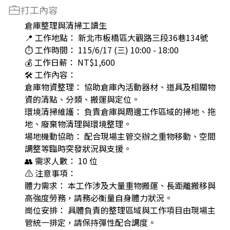
打工內容
倉庫整理與清掃工讀生
📍 工作地點： 新北市板橋區大觀路三段36巷134號
⏱️ 工作時間： 115/6/17 (三) 10:00 - 18:00
💰 工作日薪： NT$1,600
🛠️ 工作內容：
倉庫物資整理： 協助倉庫內活動器材、道具及相關物
資的清點、分類、搬運與定位。
環境清掃維護： 負責倉庫與周邊工作區域的掃地、拖
地、廢棄物清理與環境整理。
場地機動協助： 配合現場主管交辦之重物移動、空間
調整等臨時突發狀況與支援。
👥 需求人數： 10 位
⚠️ 注意事項：
體力需求： 本工作涉及大量重物搬運、長距離搬移與
高強度勞務，請務必衡量自身體力狀況。
崗位安排： 具體負責的整理區域與工作項目由現場主
管統一排定，請保持彈性配合調度。