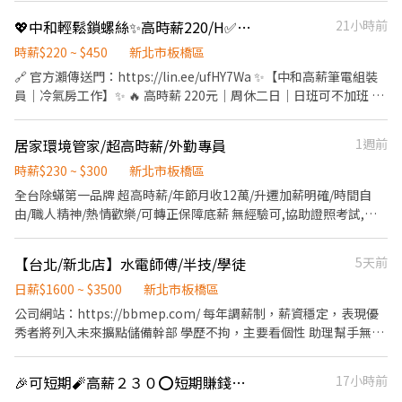
💖中和輕鬆鎖螺絲✨高時薪220/H✅可日領✅可不加班✅周休二日
21小時前
時薪$220 ~ $450
新北市板橋區
🔗 官方瀨傳送門：https://lin.ee/ufHY7Wa ✨【中和高薪筆電組裝
員｜冷氣房工作】✨ 🔥 高時薪 220元｜周休二日｜日班可不加班 🔥
📢 限量職缺！額滿即止！ 💼 工作內容簡單好上手 ✔ 筆電相關製程
✔ 電動起子鎖螺絲 ✔ 組裝 / 包裝 / 測試 ✔ 冷氣房內作業，環境舒適
居家環境管家/超高時薪/外勤專員
1週前
⸻ 📍 工作地點 新北市中和區（環球購物中心附近） 🚶 中原捷
運站步行約8分鐘 🚶 環球購物中心約6分鐘 ⸻ 🚍 公車：51、
時薪$230 ~ $300
新北市板橋區
231、793、藍31、57、307、796 💖 公司福利 ✨ 可週領 ✨ 周休二
全台除蟎第一品牌 超高時薪/年節月收12萬/升遷加薪明確/時間自
日 ✨ 可線上書審快速錄取 ✨ 員工餐廳 50元/餐 ✨ 加班提供小點心
由/職人精神/熱情歡樂/可轉正保障底薪 無經驗可,協助證照考試,完
⸻ ⏰ 上班時段 / 薪資（含津貼） 🌞 日班 08:00–17:10 💰 時薪
整教育培訓實習 到府清潔,給客戶滿滿的幸福,家事的救星,擴張人 脈,
220 ✔ 約 $38,720 ✔ 配合加班可達 $66,109 ⸻ 🌆 中班 16:00–
人生的跳板
【台北/新北店】水電師傅/半技/學徒
5天前
01:10 💰 月賺約 $36,600–$38,100 ✔ 加班最高約 $55,000 ⸻ 🌙
夜班 00:00–09:10 💰 月賺約 $41,000–$42,500 ✔ 加班最高約
日薪$1600 ~ $3500
新北市板橋區
$65,000 ⸻ 📌 快速報名面試｜請聯絡黃小姐 📱電話：0965-
公司網站：https://bbmep.com/ 每年調薪制，薪資穩定，表現優
589-880 📱 瀨 ID：@521qbdxk 🔗 官方瀨傳送門：
秀者將列入未來擴點儲備幹部 學歷不拘，主要看個性 助理幫手無經
https://lin.ee/ufHY7Wa
驗可 家庭服務 各式水電服務、工廠機電配管、老屋翻新工程承包、
水電錶申請、請水送電與安裝、室內配 線重拉設計、商品銷售、衛
🎉可短期🧨高薪２３０⭕️短期賺錢好機會‼️
17小時前
浴設備與馬桶安裝等 企業服務 太陽能發電工程、消防系統工程、給