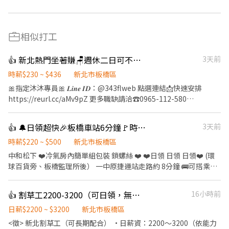
相似打工
👍 新北熱門坐著賺🪑週休二日可不加班💎個人工作站【週領最高9400】#高錄取
3天前
時薪$230 ~ $436
新北市板橋區
🎀指定沐沐專員🎀 𝑳𝒊𝒏𝒆 𝑰𝑫：@343flweb 點選連結📩快速安排
https://reurl.cc/aMv9pZ 更多職缺請洽☎️0965-112-580
─────────────────── 🎯【新北久坐認真只有
這間】 🎯【夜班當天下夜】 💰週領最高9400 💰固定班 免輪班 💰員
👍 🔔日領超快🎉板橋車站6分鐘🚩時薪2️⃣2️⃣0️⃣月賺70k周休❤️冷氣房內簡單組包裝 鎖螺絲
3天前
工餐廳餐費補助 💰冷氣廠房/吸菸區 💰錄取率高 💰周休二日 💰夜班
當天下夜 💖長期穩定 可轉正
時薪$220 ~ $500
新北市板橋區
─────────────────── ⭐工作內容： 3C零件、
中和松下 ❤️冷氣房內簡單組包裝 鎖螺絲 ❤️ ❤️日領 日領 日領❤️ (環
久坐組裝、操機、檢驗 ⭐休假制度： 週休六日 ⭐工作地點：樹林區
球百貨旁、板橋監理所後） 一中原捷運站走路約 8分鐘 🚌可搭乘
俊英街 (近監理站) ▶️【日班】：08:00-17:00 時薪$230 ➜
51、231、793、藍 31、57、307、796 送審錄取天可立即報到💯
$40480-$64743 (含加班/津貼) ▶️【夜班】：20:00-04:30 時薪$260
(*)環球百貨走路6分鐘 (*)中原捷運站走路8分鐘 (*)板橋車站6分鐘
👍 割草工2200-3200（可日領，無經驗肯學來！）
16小時前
➜ $45760-$73498 (含加班/津貼)
(*)永和樂華夜市10分鐘 (*)萬華車站10分鐘 (*)新莊好市多15分鐘
─────────────────── ⭕享勞保/健保/團保/勞
(*)樹林車站15分鐘 ✅有置物櫃 ✅可周領 ✅🉑申請機車位 ✅冷氣房 ✅
日薪$2200 ~ $3200
新北市板橋區
退6% ⭕環境乾淨明亮 ⭕專員親自詳細解說工作內容
免學歷無經驗 ✅近捷運(中原站) ✅周休二日 (見紅休) ✅免無塵 ✅冷
<徵> 新北割草工（可長期配合） •日薪資：2200～3200（依能力