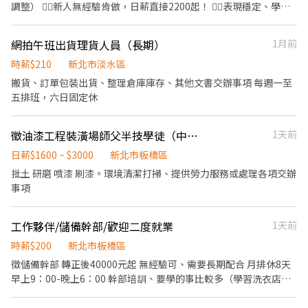
氣廠房 ✅非流動線 ✅加班提供小點心 ✅1-31結薪5號領薪
調整） 👉🏻新人無經驗肯做，日薪直接2200起！ 👉🏻表現穩定、學習
▬▬▬▬【職務介紹】▬▬▬▬ 🔍工作內容: 簡單鎖鑼螺絲 測試 筆
快者，薪資會持續調整（不會卡薪） •額外加給： • 開手排小貨車
電相關製程 🔍工作地點：中和員山路 🔍休息時間：依各部門輪休
+200/日 • 旺季（5-10月）出工穩定另有加給 👉🏻皆含意外險 •工
網拍午班出貨理貨人員（長期）
1月前
(中餐40分、晚餐30分、宵夜30分)上下午各10分鐘 🔍休假制度：周
作內容：割草、修剪灌木（戶外工作，需曬太陽🌞） •上班時間：
休二日 🔍工作時間：日班8:0017:10 加班最晚到20:00 日班 時薪220
07:00～16:00（中間休息1小時） •集合地點：新北市板橋區華江
時薪$210
新北市淡水區
$38.720 -69000 ≡≡≡≡≡≡≡≡≡≡【快-速-應-徵】
碼頭（搭公務車出發） 📣 每日皆有工作！薪資穩定，不拖欠！ ⚠️需
搬貨、訂單包裝出貨、整理倉庫庫存、其他文書交辦事項 每週一至
≡≡≡≡≡≡≡≡≡≡ 『留言姓名+電話+截圖』詢問 ☎電話：湯
配合度高、出勤穩定 👉🏻新人/月約可達6萬以上（依出勤天數與能
五排班，六日固定休
小 姐-電話 0965-061660 ☎️快速連結:https://lin.ee/93cQwnn
力） ⚠️無誠勿試 ⚠️嚴禁放管
徵油漆工程裝潢場師父半技學徒（中餐自理）
1天前
日薪$1600 ~ $3000
新北市板橋區
批土 研磨 噴漆 刷漆。環境清潔打掃、提供勞力服務或處理各項交辦
事項
工作夥伴/儲備幹部/歡迎二度就業
1天前
時薪$200
新北市板橋區
徵儲備幹部 轉正後40000元起 無經驗可、需要長期配合 月排休8天
早上9：00-晚上6：00 幹部培訓、要學的事比較多（學習洗衣店要
做的事、洗衣、摺衣、包裝、燙衣、送衣...等） 需 耐操耐熱、細
心、速度！ 剛開始試用期兼差時薪200元，早9：00-下-午3：00，