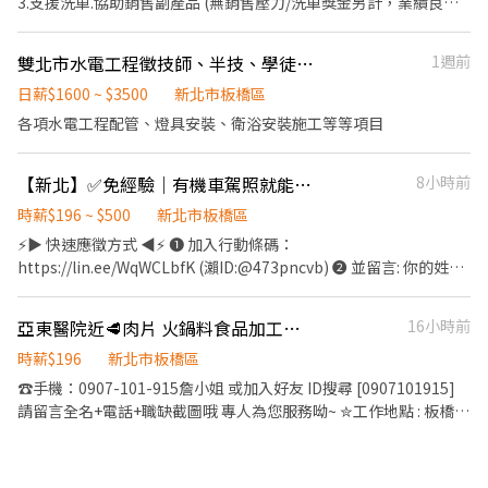
3.支援洗車.協助銷售副產品 (無銷售壓力/洗車獎金另計，業績良好
工作有滿三天，即可日日借支1000 •─────•°•時間薪資
者另有考核獎金) 🚘工作時間🚘 日班:07:00-15:00 (正常工時 8小時)
•°•─────• ⏰【日班】08:00 ~ 17:10 ⭐【薪水】時薪$220➜
中班:15:00-23:00 (正常工時 8小時) 晚班:17:00-23:00 大夜班:23:00-
雙北市水電工程徵技師、半技、學徒想學一技之長的人(不徵PT)
1週前
日薪【$1760】➜工作23天【$40,480】 ⭐【加班】時新$295/367➜
07:00 (正常工時 8小時) 🚘休假制度🚘 月排休 8~10 天‼️排休制非週休
最高可領【$65K】 •─────•°•職缺介紹•°•─────•
六日可配合在來‼️ 🚘薪資待遇🚘 時薪196起 (出勤正常當月時數達
日薪$1600 ~ $3500
新北市板橋區
【工作地點】新北市中和區員山路579號 【交通方式】公車51、
110小時，一個小時會再多5元津貼) 🚘工作地點🚘 新北市板橋區環
各項水電工程配管、燈具安裝、衛浴安裝施工等等項目
231、793、藍31直達公司門口 ➜公車57、307、796➜搭到積穗走
河西路五段368號 新北市板橋區縣民大道二段288號 新北市板橋區
路3分鐘 ➜中原捷運站走路約8分鐘 【工作內容】鎖螺絲組裝、檢
三民路二段257號 --------------------------------------------------
驗、包裝、貼貼紙 【工作條件】久站、手汗少、勞工體檢 【休假】
【新北】✅免經驗｜有機車駕照就能做🛵穩定排班💰收入自己決定
8小時前
---------- ▫️▪️加好友 @170ciism快速報名 https://lin.ee/26fjDqN
休六日見紅休 【休息】用餐50分鐘，上下午間休10分鐘；加班20分
▫️▪️ ▫️▪️或來電0968-835-097➜ ☺️高‘S立即為您安排▫️▪️
時薪$196 ~ $500
新北市板橋區
鐘 【用餐】員工餐廳(50/餐劵)；加班免費點心 【發薪】每月10號
▫️▪️【截圖應徵職缺+姓名+電話】▫️▪️ ▫️▪️【面試需預約，如無預
⚡▶ 快速應徵方式 ◀⚡ ❶ 加入行動條碼：
發薪⭕️日借支1千⭕️可周借支 •─────•°•享有福利
約現場皆不面試】▫️▪️ ▫️▪️❌求職免收費❌絕無詐騙┃⭕️免費諮詢
https://lin.ee/WqWCLbfK (瀨ID:@473pncvb) ❷ 並留言: 你的姓名
•°•─────• ➊享勞保、健保、團保、勞退6％ ➋到職滿3個
⭕️安心上工▫️▪️ ----------------------------------------------------
電話/找陳先生應徵/ 機車外送 ✎快速詢問：陳先生 0906666275
月享三節禮金或禮品 ➌到職3個月通過考核可轉正
--------
𖥔𖥔𖥔工作薪資𖥔𖥔𖥔 🎁只要自己有機車錢錢大把大把進口袋🎁 按件
亞東醫院近🥩肉片 火鍋料食品加工💦周休六日💞高薪35K起💲可周領💲隔日領 N
16小時前
計酬 多勞多得 實際依個人狀況為準 🥉隨便送的 4～6萬 🥈乖乖送的
6～8 萬 🥇努力送的 8～18萬 𖥔𖥔𖥔工作內容𖥔𖥔𖥔 ✅依系統指派進行
時薪$196
新北市板橋區
配送 ✅路線清楚、操作簡單，新手可上手 ✅熟悉後配送速度快、收
☎手機：0907-101-915詹小姐 或加入好友 ID搜尋 [0907101915]
入更穩定 𖥔𖥔𖥔工作時段 / 排班方式𖥔𖥔𖥔 ⚡配送時間 08:00-17:00 ⚡
請留言全名+電話+職缺截圖哦 專人為您服務呦~ ✮工作地點 : 板橋區
一週可配合 5 天（含）以上 (假日可配合佳) ⚡公司提供三輪機車
干城路 (靠近亞東醫院) ✮工作內容 : 生鮮食品 加工 調味 檢驗 包裝 理
貨 出貨 ✮工作時間 : 07:50~17:00 ✮用餐時間 : 60分鐘 上下午間休10
分鐘 ✮休假方式 : 周休二日 ✮薪資待遇 : 35000~37000起(含全勤) ✮