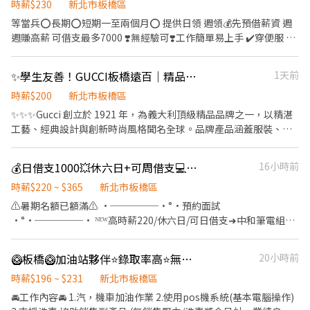
排水系統工程、製程管線系統工程、監控及弱電系統工 程
時薪$230
新北市板橋區
等當兵⭕️長期⭕️短期一至兩個月⭕️ 提供日領 週領💰先預借薪資 週
週賺高薪 可借支最多7000 ❣️無經驗可❣️工作簡單易上手 ✔️穿便服 ✔️
免學歷 ✔️固休六日 見紅休 ✔️冷氣廠房 ✔️享有勞健保、團保 ✔️彈性
加班 不強制 履歷書審 錄取即報到❗️ 🎉🔥指定診所全額補助體檢費用
✨學生友善！GUCCI板橋遠百｜精品工讀｜200/hr
1天前
🔥🎉 公司產品➜ 筆電零件 工作內容➜ 協助產品組包裝/小型機台操
作 上班時間➜ 日班08:00-17:00 薪資福利➜ 時薪230 ❤️‍🔥固定班別‼️免
時薪$200
新北市板橋區
加班✅穿便服 工作地點➜ 樹林區俊英街 ✨✨ 💡每天都有面試，歡迎
✨✨✨Gucci 創立於 1921 年，為義大利頂級精品品牌之一，以精湛
私訊截圖預約💡 ▪️電話：0968921833 鍾小姐
工藝、經典設計與創新時尚風格聞名全球。品牌產品涵蓋服裝、皮
件、鞋履、配件及香氛等，長期引領國際時尚潮流，並重視顧客體
驗與品牌服務品質。 - 🙌 對象說明 ✔ 無經驗可 ✔ 歡迎二度就業 ✔
💰日借支1000💥休六日+可周借支💻筆電作業員🚩板橋監理所旁
16小時前
百貨或服務業經驗尤佳 - 💰時薪:200/HR - 🛍️工作內容： 1.接待顧客
2.介紹商品並提供穿搭建議 3.協助銷售與結帳作業 4.維持店櫃整潔
時薪$220 ~ $365
新北市板橋區
陳列、補貨與庫存管理 5.其餘主管交辦事項 - ⭕️需要久站 / 歡迎熱
⚠️暑期名額已額滿⚠️ •─────•°•預約面試
情積極的好幫手～ ⭕️工作服裝請穿著全黑上身及下身，鞋子也需要
•°•─────• ᴺᴱᵂ高時薪220/休六日/可日借支➜中和筆電組裝
全黑，不可以有明顯的logo, 全身不可以有競品的飾品 - 📍上班時
✴️+🅻🅸🅽🅴快速預約【虹小姊Ashley】 https://lin.ee/AiXHeuh ✴️
間： 10:00~22:00 (排班排休)(用餐時間不計薪) (依照主管排班) - 📅
快速來電 虹小姊 ☎ 手機：0963716880 ✴️免費諮詢.快速回復
🥝板橋🥝加油站夥伴⭐錄取率高⭐無經驗可⭐可預支⭐-車FF
20小時前
發薪日：隔月10號 💳 僅限薪轉本人帳戶（無領現） - 📣班表為機動
•─────•°•職缺重點•°•─────• ☑️【上市上櫃】堅
性缺額會馬上聯繫你!!! 火速應徵🔥立即加賴詢問Vera斐拉：
固型筆記型電腦及平板電腦 ☑️【職缺優點】冷氣廠房、免經驗、免
時薪$196 ~ $231
新北市板橋區
@759vflwo 電話:02-6636-2428#306
學歷、員工車位、滿五天體檢補助350、可周借支 ☑️【高薪專案】
🚘工作內容🚘 1.汽，機車加油作業 2.使用pos機系統(基本電腦操作)
短期3個月後，視訂單狀況延長或轉長期 ☑️【日借支服務】新進人員