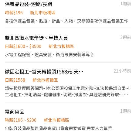
保養品包裝-短期/長期
1週前
最慢一個月，試用期完轉正 40000元起（已包含餐費+全勤+勞健
保） 會依學習進度與個人表現，調整薪資
時薪$196
新北市板橋區
各種保養品包裝、貼瓶、折盒、入箱，交辦的各項保養品包裝工作
雙北區徵水電學徒、半技人員
2週前
日薪$1600 ~ $3500
新北市板橋區
水電工程配管、燈具安裝、衛浴設備安裝等等☝️
徵固定粗工~當天轉帳領1568元-天天有工作~無經驗可~有經驗佳~歡迎各位加入
21小時前
日薪$1568
新北市板橋區
請先投履歷回答問題~!本公司須投保工地意外險~無法投保請自重~!
工地粗工~掃地清潔~處理雜事~切鐵~掃鷹架~具經驗優先錄取~! 無
經驗需具備肯配合精神~! 天天有工作~天天轉帳發薪水! 中午休息一
小時~!午餐自理~! 本公司新莊.三重.板橋.中和. 北市皆有工地~歡迎各
電商貨品
1週前
位加入團隊 能支援各工地及一週配合多日的優先錄取！ 應徵工作~
請先在小雞上工留言~勿直接撥打電話~! 另外，我們是政府合法立案
時薪$196 ~ $200
新北市板橋區
公司，且經過小雞上工認證，怕詐騙不要來！ 麻煩~晚上19:00到早
包裝分裝貨品整理貨品進貨出貨會需要搬貨 需要人力幫手
上9:00分為休息時間~可於小雞上工留言~請勿撥打電話