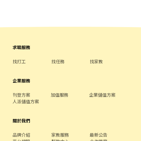
用餐方式 : 自理 (有冰箱 微波爐) ⚡歡迎家人朋友一起應徵~ ⚡近亞東
醫院 交通便利 ⚡想賺錢、免經驗、二度就業快來 工作超穩！！！ ⚡
可隔日領 周領 手頭緊不擔心 ⚡享勞保 勞退 團保 健保 三節福利 ⚡高
薪專案 名額有限~
求職服務
找打工
找任務
找家教
企業服務
刊登方案
加值服務
企業儲值方案
人派儲值方案
關於我們
品牌介紹
家教服務
最新公告