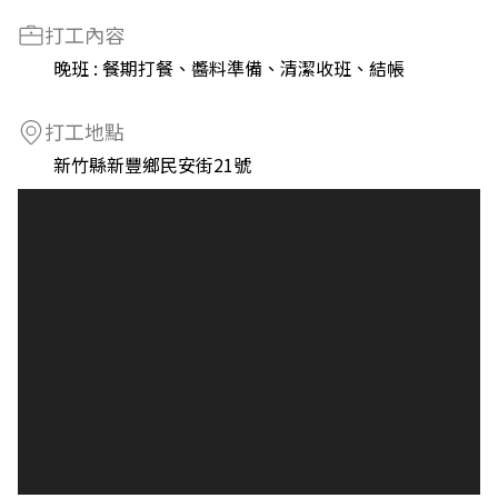
打工內容
晚班 : 餐期打餐、醬料準備、清潔收班、結帳
打工地點
新竹縣新豐鄉民安街21號