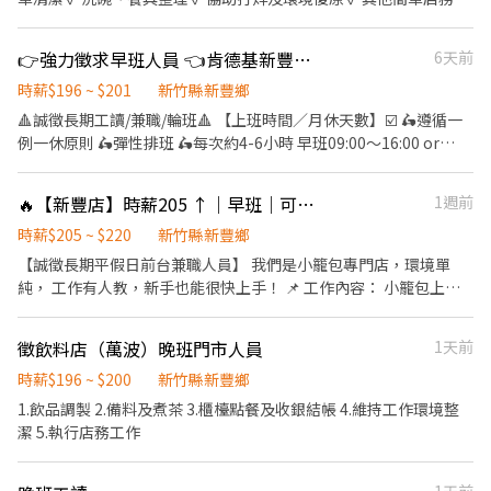
相處 氣氛不壓迫✨ 想找穩定工作／兼職歡迎加入！ 📩 私訊或預約面
經驗者佳/歡迎二度就業/中年轉職者 工作不複雜，會有人帶，歡迎
試 了解詳情
認真、負責任的你加入我們，一起打造舒適的用餐環境！
👉強力徵求早班人員 👈肯德基新豐店 歡迎夜校生，二度就業等人員
6天前
時薪$196 ~ $201
新竹縣新豐鄉
🔺誠徵長期工讀/兼職/輪班🔺 【上班時間／月休天數】☑️ 🛵遵循一
例一休原則 🛵彈性排班 🛵每次約4-6小時 早班09:00～16:00 or
09:00~15:00 【工作內容】☑️ 💁櫃檯點餐服務客人 🧑🏻‍🍳內場餐點
製作產品 🍗廚房裹粉烹製炸雞 ✅上班時段彈性，可任選4-6小時 ✅
🔥【新豐店】時薪205 ↑｜早班｜可長期穩定｜學生可｜無經驗OK
1週前
二次就業、外籍人士通通歡迎 ✅適合學生課業，打工兼顧 ✅相互介
紹，享有額外獎金 【薪資福利】☑️ 🔺時薪$196起 🔺85折員工餐 免
時薪$205 ~ $220
新竹縣新豐鄉
費制服2套 🔺國定假日雙倍薪資 🔺享有勞健保、年假代金、勞退
【誠徵長期平假日前台兼職人員】 我們是小籠包專門店，環境單
純， 工作有人教，新手也能很快上手！ 📌 工作內容： 小籠包上／
下籠（會教） 點餐／外帶內用服務 接電話訂單 協助餐點製作（會
教） 基本清潔與環境整理 其他店內協助 📌 上班時間：（可討論）
徵飲料店（萬波）晚班門市人員
1天前
週一固定公休 週二～週五 5:30-10:30～ 週六、週日 5:30-
12:30/13:00/13:30 📌 薪資福利： 時薪205～220（依能力調整） 免
時薪$196 ~ $200
新竹縣新豐鄉
費供餐 三節禮金／禮盒 團體保險 📌 我們希望你： 有責任感、不遲
1.飲品調製 2.備料及煮茶 3.櫃檯點餐及收銀結帳 4.維持工作環境整
到 不怕熱、不怕忙 有餐飲經驗佳（無經驗也可） 🌟 同事好相處，
潔 5.執行店務工作
工作氣氛單純 🌟 願意學都會教，適合想穩定打工的人 📩 應徵請附
簡單履歷，歡迎私訊！