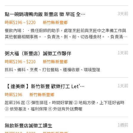
們會盡快聯絡面試
區：主要是煮每一碗麵的湯頭，也是我們技術面難度比較高的位
置。 外場分為走餐區、吧台區 這兩個位置都是比較偏向服務客人為
點一碗銷魂鴨肉飯 新豐店 徵 早班 全天班
3天前
主，代位、點餐、送餐、收桌、環境整潔維護。 吧台區的就要在增
加做飲料、結帳、接電話的工作
時薪$196 ~ $220
新竹縣新豐鄉
餐飲內場： ．擔任廚師的助手，處理烹飪前與烹飪中之準備工作與
其他餐廳相關事務。 ．負責洗、剝、削、切各種食材。 ．負責清理
工作環境、設備和餐具。 ．準備不同餐點所需要的食材。 ．協助測
量食材的容量與重量。 ．負責擺盤、打包外帶服務。
粥大福（新豐店）誠徵工作夥伴
1天前
時薪$196 ~ $210
新竹縣新豐鄉
抓料、備料、烹煮、打包餐點、櫃檯收銀、環境整理
【 達美樂 】新竹新豐 歡樂打工 Let's Go
1天前
時薪$196
新竹縣新豐鄉
起薪196 起 ① 彈性排班，時間好掌握 ② 地點方便，上下班好省時
③ 依勞基法，福利保障 ④ 外送有外送費喔
無飲新豐店誠徵工讀生
1週前