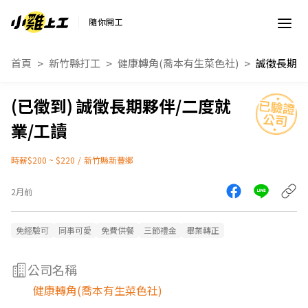
隨你開工
首頁
新竹縣打工
健康轉角(喬本有生菜色社)
誠徵長期夥伴/二度就
業/工讀
時薪$200 ~ $220
/
新竹縣新豐鄉
2月前
免經驗可
同事可愛
免費供餐
三節禮金
畢業轉正
公司名稱
健康轉角(喬本有生菜色社)