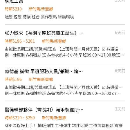
晚班工讀
1天前
時薪$210
新竹縣新豐鄉
送餐 包餐 結帳 櫃台 製作餐點 維護環境
強力徵求《長期早晚班兼職工讀生》～二度就業
6天前
時薪$196 ~ $201
新竹縣新豐鄉
🔺誠徵長期工讀/兼職/輪班🔺 【上班時間／月休天數】☑️ 🛵遵循一
例一休原則 🛵彈性排班 🛵每次約4-6小時 早班09:00～17:00 晚班
17:00～23:00 專職打烊20:30～00:00 【工作內容】☑️ 💁櫃檯點餐服
務客人 🧑🏻‍🍳內場餐點製作產品 🍗廚房裹粉烹製炸雞 ✅上班時段彈
肯德基 誠徵 早班服務人員/兼職、輪班、打工
6天前
性，可任選4-6小時 ✅二次就業、外籍人士通通歡迎 ✅適合學生課
業，打工兼顧 ✅相互介紹，享有額外獎金 【薪資福利】☑️ 🔺時薪
時薪$196
新竹縣新豐鄉
$196起 🔺85折員工餐 免費制服2套 🔺國定假日雙倍薪資 🔺享有勞
🔺誠徵長期工讀/兼職/輪班🔺 【上班時間／月休天數】☑️ 🛵遵循一
健保、年假代金、勞退
例一休原則 🛵彈性排班 🛵每次約4-6小時 早班09:00～16:00 or
09:00~15:00 【工作內容】☑️ 💁櫃檯點餐服務客人 🧑🏻‍🍳內場餐點
製作產品 🍗廚房裹粉烹製炸雞 ✅上班時段彈性，可任選4-6小時 ✅
儲備幹部夥伴（需長期）滝禾製麵所-新竹新豐店
3天前
二次就業、外籍人士通通歡迎 ✅適合學生課業，打工兼顧 ✅相互介
紹，享有額外獎金 【薪資福利】☑️ 🔺時薪$196起 🔺85折員工餐 免
時薪$220 ~ $250
新竹縣新豐鄉
費制服2套 🔺國定假日雙倍薪資 🔺享有勞健保、年假代金、勞退
SOP流程好上手！ 排班彈性 工作彈性 夥伴可愛 工作氣氛輕鬆 需擔