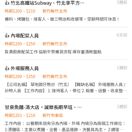
👍 竹北高鐵站Subway、竹北享平方Subway
3週前
時薪$200 ~ $210
新竹縣竹北市
備料、烤麵包、接客人、做三明治和收銀等，空餘時間可休息！
👍 內場配菜人員
6天前
時薪$200 ~ $250
新竹縣竹北市
負責廚房配菜工作 協助平常備貨流程 庫存量清晰盤點
👍 外場服務人員
1週前
時薪$200 ~ $250
新竹縣竹北市
【公司名稱】 草地囡仔熱炒（竹北） 【職缺名稱】 外場服務人員 /
計時人員 【工作內容】 1. 接待客人、帶位 2. 點餐、送餐、收桌整理
3. 維持店內環境整潔 4. 協助店內基本營運事項 【工作地點】 竹北市
勝利十二街3號 【上班時間】 17:00 – 23:00 （時間可彈性討論）
甘泉魚麵-清大店。誠徵長期早班、晚班兼職人員
2週前
【薪資待遇】 時薪200$-250$ 依工作能力與配合度調整 【休假制
度】 排班制 【我們希望你】 ✔ 有責任感、不遲到早退 ✔ 做事俐
時薪$201 ~ $216
新竹市東區
落、願意學習 ✔ 能配合團隊一起把事情做好 【加分條件】 有餐飲經
工作內容： 以餐期來說有分為內場、外場 內場分為兩個工作崗位：
驗佳，沒有經驗也可以學。 【聯絡方式】 可直接私訊或投履歷，我
1:燙麵區：主要以煮麵、出餐、產品擺飾、洗餐具為主。 2:調理