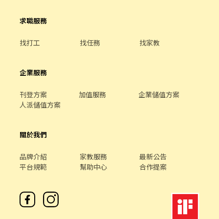
我們提供你福利禮券 好好與家人歡慶 你旅遊我贊助，每年職福會提
供你旅遊津貼 好好享受幸福人生 ◎ 詳細工作時間於面試時告知
求職服務
找打工
找任務
找家教
企業服務
刊登方案
加值服務
企業儲值方案
人派儲值方案
關於我們
品牌介紹
家教服務
最新公告
平台規範
幫助中心
合作提案