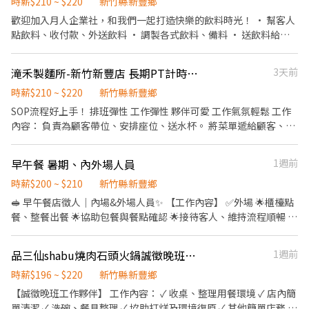
時薪$210 ~ $220
新竹縣新豐鄉
歡迎加入月人企業社，和我們一起打造快樂的飲料時光！ • 幫客人
點飲料、收付款、外送飲料 • 調製各式飲料、備料 • 送飲料給顧
客，保持微笑服務 • 維持店鋪整潔，簡單清潔 有機車駕照優先
滝禾製麵所-新竹新豐店 長期PT計時人員（工讀生、計時人員、PT）
3天前
時薪$210 ~ $220
新竹縣新豐鄉
SOP流程好上手！ 排班彈性 工作彈性 夥伴可愛 工作氣氛輕鬆 工作
內容： 負責為顧客帶位、安排座位、送水杯。 將菜單遞給顧客、解
決顧客提出之疑問，並給予餐點上的建議。 後續將顧客點餐訊息通
知廚房製作餐點及簡易餐點組合。 於顧客用餐完畢後，負責收拾碗
早午餐 暑期、內外場人員
1週前
盤與清理環境。 並負責結帳、收銀等工作。 擔任廚師的助手，處理
烹飪前與烹飪中之準備工作與其他餐廳相關事務。 負責洗、剝、
時薪$200 ~ $210
新竹縣新豐鄉
削、切各種食材。 負責清理工作環境、設備和餐具。 準備不同餐點
🥪 早午餐店徵人｜內場&外場人員✨ 【工作內容】 ✅外場 🌟櫃檯點
所需要的食材。 協助測量食材的容量與重量。 負責擺盤、打包外帶
餐、整餐出餐 🌟協助包餐與餐點確認 🌟接待客人、維持流程順暢 🌟
服務。 並無特別區分內外場人員 以上內容視情況給予教學及需要掌
環境整理清潔 ✅內場 💫餐點製作 💫環境清潔 💫備品準備 ❗️需有責任
握。 需長期夥伴，短期勿擾！
心❗️ ❗️不遲到早退、無故請假❗️ ❗️依工作能力及態度調薪❗️ ✅品質要求 ✅
品三仙shabu燒肉石頭火鍋誠徵晚班打烊班工讀
1週前
注重衛生 ✅可長期配合者優先錄取 ‼️無誠勿試‼️ 【上班時間】 ⏰
05:00－14:00 【薪資待遇】 💰 時薪 200-210/hr （依能力與配合度
時薪$196 ~ $220
新竹縣新豐鄉
調整） 【希望你】 ✔ 反應快、手腳俐落 ✔ 不怕忙碌時段 ✔ 有責任
【誠徵晚班工作夥伴】 工作內容： ✓ 收桌、整理用餐環境 ✓ 店內簡
感、好相處 ✔ 有早餐店經驗佳 ✔ 無經驗也歡迎 忙碌但充實 同事好
單清潔 ✓ 洗碗、餐具整理 ✓ 協助打烊及環境復原 ✓ 其他簡單店務 有