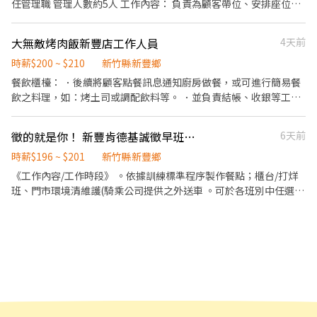
任管理職 管理人數約5人 工作內容： 負責為顧客帶位、安排座位、
送水杯。 將菜單遞給顧客、解決顧客提出之疑問，並給予餐點上的
建議。 後續將顧客點餐訊息通知廚房製作餐點及簡易餐點組合。 於
大無敵烤肉飯新豐店工作人員
4天前
顧客用餐完畢後，負責收拾碗盤與清理環境。 並負責結帳、收銀等
工作。 擔任廚師的助手，處理烹飪前與烹飪中之準備工作與其他餐
時薪$200 ~ $210
新竹縣新豐鄉
廳相關事務。 負責洗、剝、削、切各種食材。 負責清理工作環境、
餐飲櫃檯： ．後續將顧客點餐訊息通知廚房做餐，或可進行簡易餐
設備和餐具。 準備不同餐點所需要的食材。 協助測量食材的容量與
飲之料理，如：烤土司或調配飲料等。 ．並負責結帳、收銀等工
重量。 負責擺盤、打包外帶服務。 每日叫貨（蔬菜） 每週訂貨（總
作。 餐飲內場： ．擔任廚師的助手，處理烹飪前與烹飪中之準備工
公司物料）（南北貨）（部分外部食材） 每月需盤點店內庫存 依照
作與其他餐廳相關事務。 ．負責洗、剝、削、切各種食材。 ．負責
徵的就是你！ 新豐肯德基誠徵早班人員
6天前
主管要求協助店內夥伴完成交代事務 並無特別區分內外場人員 以上
清理工作環境、設備和餐具。 ．準備不同餐點所需要的食材。 ．協
內容視情況給予教學及需要掌握。 需長期夥伴，短期勿擾！
助測量食材的容量與重量。 ．負責擺盤、打包外帶服務。 早班
時薪$196 ~ $201
新竹縣新豐鄉
8:30/9:00/9:30-13:00/13:30/14:00 晚班16:00/18:00-
《工作內容/工作時段》 。依據訓練標準程序製作餐點；櫃台/打烊
20:00/20:30/21:00
班、門市環境清維護(騎乘公司提供之外送車 。可於各班別中任選4-
6小時彈性排班(班別依據面試餐廳需求為主 《薪資福利》 ★ 基本時
薪：$196"起" ★ 津貼福利 ◆ 值班津貼：每小時20元(晉升組長後
◆ 早、晚班津貼：23:00-07:00（每小時享有50-80元津貼 ◆ 健
檢：任職滿一年起，公司提供年度健檢照顧你的健康 ◆ 保險：除
勞、健、勞退外，公司更為你投保團保維護你的安全 ◆ 員工用餐折
扣：兼職夥伴當日任職滿4小時，即享有85折員購折扣；組長當日任
職每四小時享有乙餐員餐 ◆ 生日/節慶禮卷： 你生日我慶祝，生日
當月我們提供你品牌禮卷 讓生日更有溫度 你過節我共歡，重要節慶