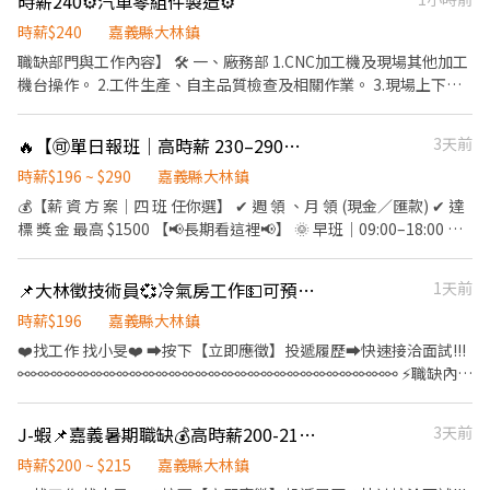
時薪240⚙️汽車零組件製造⚙️
20:00~00:00時薪220元(排休日一) ⭐️大夜00:00~09:00時薪275元
09:00 🌅 早班短：09：00-15:30 🌄 倉五早：09:00 - 18:00 🌞 早
╔═【長派固定排休8天】═╗ ❤️早班09:00~18:00時薪215元 ❤️晚
班：09:00 - 18:00 🌆 晚班：15:30 - 00:30 🌙 晚八：20:00 - 00:00 🌃
時薪$240
嘉義縣大林鎮
班16:00~01:00時薪250-元 ❤️晚8班20:00~00:00時薪230元 ❤️大夜
大夜：00:00 - 09:00 🌌 小夜：00:00 - 04:00 🔸薪資說明（含檔期津
職缺部門與工作內容】 🛠️ 一、廠務部 1.CNC加工機及現場其他加工
00:00~09:00時薪290元 ▬▬＞＞領薪方式＜＜▬▬ 1.長派：每月10
貼） ✅ 早五班：$200~$225 ✅ 早班短：$196 ✅ 早班＆ 倉五早班：
機台操作。 2.工件生產、自主品質檢查及相關作業。 3.現場上下料
日發薪水 (薪資統一用匯款，🉑日領(隔日領)/🉑週領 領部份薪資，
$196 ✅ 晚班：$200~$205 ✅ 晚八：$200 ✅ 大夜：$210~$240 ✅ 小
作業 （⚠️需配合搬運約25公斤重物，體力良好者佳）。 🔍 二、品
遇假日順延發薪，其餘薪資月結） ✅早班-日領1300元 ✅晚班-日領
夜：$200~$215 🔹工作內容 🛒 網購包裹理貨、分貨 📍上班地點 南
保部 1.進料檢驗量測。 2.品質異常處理、判定及記錄。 【工作
1400元 ✅小夜-日領700元 ✅大夜-日領1500元 ✅🉑週領 2.臨時工：
🔥【🉑單日報班｜高時薪 230–290｜】大林物流人員強力招募中！🔥
3天前
倉｜嘉義縣大林鎮大埔美園區三路 五倉｜嘉義縣大林鎮大埔美園區
時間與薪資】 休假方式： 固定休每週六、日 班別選擇： ☀️ 日班：
✅隔日匯款全薪資(薪資統一用匯款，遇假日順延發薪） 【扣款說
五路 ▬▬▬▬▬▬▬▬▬【快速報名】▬▬▬▬▬▬▬▬▬ 🚀 心動
07：30 - 16：00（用餐時間 11：30 - 12：00） 💰 時薪： 210
時薪$196 ~ $290
嘉義縣大林鎮
明】✅此工作需投保勞保10元✅日領薪資轉帳處理30元 ▬＞＞立即
不如馬上行動！ 想了解更多？趕快私訊我吧！ ❤️𝑳𝒊𝒏𝒆 𝑰𝑫：
🌙 夜班： 22：00 - 06：30（用餐時間 02：00 - 02：30） 💰 時
💰【薪 資 方 案｜四 班 任你選】 ✔ 週 領 、月 領 (現金／匯款) ✔ 達
報名＜＜▬ ✅官方好友：https://lin.ee/j8HhyQT +好友 ID：
【0965330514 】明熙-Lisa 麗莎專員 1對1專人為您服務☺️ 📸 貼心
薪：240 ⚠️ 備註：夜班需先在日班接受訓練2~4週，依工作表現評
標 獎 金 最高 $1500 【📢長期看這裡📢】 🌞 早班｜09:00–18:00 排
@0800job 呼叫🔊傑報小幫手 留言【大名+電話+截職缺圖片】 #傑
提醒：留言後記得截圖私訊，加快錄取進度喔！
估具備單獨作業能力後轉夜班。 📩 【火速卡位應徵流程】 ➊ 點擊
休：時薪 $ 215 週休：時薪 $ 210 🌇 晚班｜15:00–24:00 排休：時薪
報人力銀行
填寫廠商制式履歷（1分鐘完成，快速安排送審）： 👉
$ 250 週休：時薪 $ 240 🌙 大夜班｜24:00–09:00 排休：時薪 $ 290
📌大林徵技術員💞冷氣房工作💵可預支👌可周休二日💰夜班津貼最高7000(J-安)
1天前
https://reurl.cc/R2p0LG 🔒 【隱私防線】個資僅供廠商審核，敏感
週休：時薪 $ 275 🌆 晚八班｜20:00–24:0 排休：時薪 $ 230 週休：
欄位（身分證/詳細地址）錄取前皆可先不填！ ➋加入留言： 👉
時薪 $ 220 🗓️【休假制度】 月 排 休 8–9 天 / 週休/休日一皆可選 彈
時薪$196
嘉義縣大林鎮
https://lin.ee/OBnhVN5 私訊留下 ⌜姓名+電話 +應徵電動車零組件
性排班，兼 職、長期都歡迎 【📢臨時看這裡📢】 大夜班｜24:00-
❤️‍找工作 找小旻❤️‍ ➡按下【立即應徵】投遞履歷➡快速接洽面試!!!
大廠」💥
09:00 時薪 $ 250 小夜班｜24:00-04:00 時薪 $ 220 早五班｜05:00-
⚯⚯⚯⚯⚯⚯⚯⚯⚯⚯⚯⚯⚯⚯⚯⚯⚯⚯⚯⚯⚯⚯⚯⚯⚯⚯⚯⚯⚯ ⚡職缺內容
09:00 時薪 $ 235 早班短｜09:00-15:30 時薪 $ 196 早班｜09:00-
⚡ 📍【工作地點】嘉義縣大林鎮大美里大埔美園區九路.號 📦【工作
18:00 時薪 $ 196 晚班｜15:30-24:30 時薪 $ 215 晚八｜20:00-24:00
內容、時間、薪資】: •SMT操作員: 各工站設備操機 產能/品質/設
J-蝦📌嘉義暑期職缺💰高時薪200-215元👌學生可🎯可隔日領⭕可視訊面試
3天前
時薪 $ 200 倉五早班｜09:00-18:00 時薪 $ 196 倉五大夜｜24:00-
備監控,異常回報跟處置 協助工程師產品品質改善/設備異常排除/設
09:00 時薪 $ 250 🔸 可自由報班、無天數限制 🔸 想排多少、想賺多
備保養 協調人力安排及人員教育訓練 SMT所有記錄表單填寫/複檢
時薪$200 ~ $215
嘉義縣大林鎮
少你自己決定！ 📦【工作內容簡單好上手】 🔸蝦皮店到店取貨的轉
完成主管交辦事項 ⭐日班:07:50~20:00(做二休二) ⭐晚