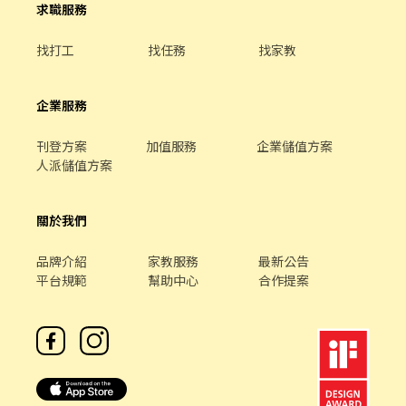
求職服務
處理 排除每日現場作業異常 協助帶領10人以上工作小組 掌握每日
及小組作業進度 完成主管交辦事項 📌 新進人員不會立即負責帶領團
找打工
找任務
找家教
隊，將先從現場作業開始實習，熟悉流程後再依工作表現安排管理
任務。 💰【薪資待遇】 時薪 $210～$280 ※ 實際薪資依職務、班
別、經驗及面試結果核定。 🎁【工作福利】 年終獎金：依公司年度
企業服務
營運狀況及個人績效評定 年度調薪：依公司年度營運狀況及個人績
效評估
刊登方案
加值服務
企業儲值方案
人派儲值方案
關於我們
品牌介紹
家教服務
最新公告
平台規範
幫助中心
合作提案