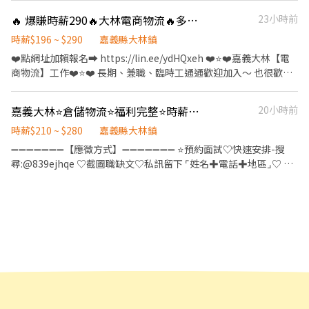
➡️早五班05:00-09:00 : 時薪$200 檔期津貼$30 ➡️早班09:00-18:00 :
月可能會依廠區貨量做調整-
鎮大埔美園區三路xx號 （還有很多時段歡迎詢問） ✅班別彈性，
時薪$196 ➡️早班短09:00-15:30 : 時薪$196 ➡️晚班15:00-00:30 : 時
🔥 爆賺時薪290🔥大林電商物流🔥多班別任選🔥兼職臨時工超歡迎🔥
23小時前
━━━━━━━━━━━━━━━━━━━━━━━━━━ ▶休假
可選4H、8H ✅排休彈性，也可週休六日 ✅國定假日薪資雙倍 ✅三
薪$200 檔期津貼$10 ➡️晚八20:00-24:00 : 時薪$200
制度 長期派遣-排休或周休六日任選 短期派遣-單日報班隨您安排
節獎金、久任獎金 ✴️主要是「整理、分類包裹」。 依照地區放到
時薪$196 ~ $290
嘉義縣大林鎮
—————————————————— 《工作內容》 理貨員 ◾負責倉儲物
━━━━━━━━━━━━━━━━━━━━━━━━━━ ▶公司
正確的櫃子，並配合刷條碼完成系統登記。 ➡️早班 09:00-18:00
❤️點網址加賴報名➡️ https://lin.ee/ydHQxeh ❤️⭐️❤️嘉義大林【電
流理貨作業（撿貨、分貨、理貨） ◾異常包裹、每日作業異常排除 ◾
福利 ⭐月時數達標獎金、不定期單天出勤獎金 ⭐本公司加發久任獎
排休 $215/H 周休 $210/H ------------------------------------------
商物流】工作❤️⭐️❤️ 長期、兼職、臨時工通通歡迎加入～ 也很歡迎
包裹條碼掃描
金-上班滿22天給予1000元獎金、介紹人員獎金 ⭐日領薪不押不
➡️晚班 15:30-24:30 排休 $250/H 周休 $240/H ----------------------
揪朋友一起來唷❤️ ✔️ 【工作地點】 1. 南倉：嘉義縣大林鎮大埔美園
扣，不要再問惹，可用非本人帳戶
-------------------- ➡️晚八 20:00-24:00 排休 $230/H 周休
區三路 2. 五倉：嘉義縣大林鎮大埔美園區五路（僅限早班大夜） ✔️
━━━━━━━━━━━━━━━━━━━━━━━━━━ ▶快速
嘉義大林⭐倉儲物流⭐福利完整⭐時薪210-280⭐運輸調度/理貨⭐蝦倉CC
20小時前
$220/H（固定休日一） ------------------------------------------ ➡️
【工作內容】 主要是做電商物流相關的工作喔～ ✅ 撿貨✅ 包裝 ⏰
應徵 搜尋官方帳號：@773osnrn 建華人力-小安，要加小老鼠喔
大夜 00:00-09:00 大夜班舉例說明：若 1/5 上班，代表 1/5 早上
【上班時段＆時薪】 多種班別可以選，想日班夜班都沒問題！ ✔️ 上
時薪$210 ~ $280
嘉義縣大林鎮
～ 或直接點擊以下連結：https://lin.ee/89FJHKS1
9:00 下班 排休 $290/H 周休 $245/H --------------------------------
班時間 ➡️大夜:00:00~09:00，時薪240~290 ➡️小夜:00:00~04:00，
➖➖➖➖➖➖➖【應徵方式】➖➖➖➖➖➖➖ ⭐預約面試♡快速安排-搜
---------- ➡️休假制度：排休、週休、自由報班（三種任選） ⚠️能長
時薪215 ➡️早五臨時:05:00~09:00，時薪225 ➡️早班短臨
尋:@839ejhqe ♡截圖職缺文♡私訊留下 ⌜姓名✚電話✚地區⌟♡ ⭐
時間站立+走動式工作作業 ⭐歡迎情侶/朋友/家人/同學一起打工 ⭐可
時:09:00~15:30，時薪196 ➡️早班:09:00~18:00，時薪196~215 ➡️晚
諮詢電話：0968-932-553-黃S ❌求職免收費❌絕無詐騙┃⭕️免費諮
日領周領⭐ ✅週休制 ✅免無塵服 ✅提供配合指定銀行即可免薪轉手
班:15:30~24:30，時薪205~250 ➡️晚八:20:00~24:00，時薪200～
詢⭕️安心上工 ➖➖➖➖➖➖➖➖➖➖➖➖➖➖➖➖➖➖➖ ✅ 兩種職缺可選 ✅
續費 ●應徵方式：線上書審即可 #️⃣不收仲介服務費呦⸝
230 ✅彈性安排好貼心 ⭐ 長期排休：月休 8～11 天 ⭐ 長期周休：固
具年終獎金及年度調薪機會 ✅ 提供現場實習與完整工作訓練 ✅ 適合
==============『預約報名面試』============= ＊免費洽詢＊
定周休六日 ⭐ 兼職班：晚八班 ⭐ 臨時工：彈性報班，自己安排最自
具溝通協調及問題處理能力者 📍【工作地點】 嘉義縣大林鎮大埔美
☎️： 鄭小姐，@498yhmgz 直接加截圖詢問最快
由！ ✔️ 【薪資領取方式】 ✅ 可日領 ✅ 中信帳戶還免手續費哦！ ✔
園區三路000號 🚛【運輸調度專員】 ⏰ 工作時間 早班｜08:30－
快私訊了解／搶先預約上班名額吧❤️ 賴 ID搜尋 @jg10 ❤️點網址加
17:30 夜班｜00:00－09:00 💼 工作內容 物流士管理及碼頭業務協助
賴報名➡️ https://lin.ee/ydHQxeh 請留【姓名+電話+居住地+應徵
監控運輸車趟進度 處理運輸異常事件 系統設定及相關操作 統整、記
職缺】方便快速回覆喔!!
錄運輸車趟資訊 管理物流供應商及協助車輛調派 其他日常行政作業
📦【倉儲物流專員】 ⏰ 工作時間 晚班｜16:00－01:00 夜班｜00:00
－09:00 💼 工作內容 執行商品進貨及出貨作業 包裹理貨及異常包裹