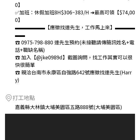
0】
✅加班：休假加班8H$306~383/H ➜最高可領【$74,00
0】
▬▬▬▬▬▬【應徵找連先生，工作馬上來】▬▬▬▬
▬▬
☎️ 0975-798-880 連先生預約(未接聽請傳簡訊姓名+電
話+職缺名稱)
☎️ 加入【@jke0989d】截圖詢問，找工作其實可以很
快很簡單
☎️ 親洽台南市永康區自強路642號應徵找連先生(Harr
y)
打工地點
嘉義縣大林鎮大埔美園區五路888號(大埔美園區)