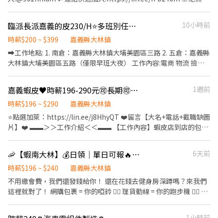
低嘉↓↓ ☎️連絡電話:0933670253 ☎️加瀨詢問:@927wcdri 陳嘉嘉
➠https://lin.ee/RDrxb6W
中秋.端午) ✅【工作環境】飲水機、置物櫃、吸菸區、機車停車場
取任何服務費🌸 🔸薪資每月12號發放 🔸可警示戶 🔸可預支 🔸🚫體
➡️火速找嘉嘉 https://lin.ee/Y30dLdb ╚~~♥~~♥~~⭐️【 快速找工
✅【發薪日期】每月10號 - ❤️請先按 【 我 要 應 徵 】 投遞履歷➡快
檢 🔸勞健保 🔸免費團膳 🔸三節禮金或禮品 【 工作地點 】: 📢臺中市
作 】⭐️~~♥~~♥~~╝
臨派長派嘉義的皮230/H⭐多班別任選//隔日領/可兼職/無經驗可
10小時前
速接洽面試 - ╔~~♥~~♥⭐️【 應徵方式 】⭐️~~♥~~♥~~╗ ↓↓找嘉
南屯區五權西路三段 【 工作內容 】: ☑禮盒製作 ☑流水線產品組
嘉 工作攏低嘉↓↓ ☎️連絡電話:0933670253 ☎️加賴詢
裝、手作加工、檢驗、包裝出貨等作業 【工作時間 】: 🔺周休二日
時薪$200 ~ $399
嘉義縣大林鎮
問:@927wcdri 陳嘉嘉 ➡️火速找嘉嘉 https://lin.ee/Y30dLdb
🪧08:30-17:30 💰時薪:196元
➡️工作地點: 1. 南倉：嘉義縣大林鎮大埔美園區三路 2. 五倉：嘉義縣
╚~~♥~~♥~~⭐️【 快速找工作 】⭐️~~♥~~♥~~╝✨
大林鎮大埔美園區五路（僅限早班大夜） 工作內容:電商 物流 撿
貨、包裝 ⭕️上班時間⭕️ 大夜:00:00~09:00，時薪235～260 ➡️小
夜:00:00~04:00，時薪215～220 ➡️早五臨時:05:00~09:00，時薪
嘉義蝦皮♥️時薪196-290元🉑長期🉑單日報名臨時🉑日領
1週前
225～230 ➡️早班短臨時:09:00~15:30，時薪196~201 ➡️早
班:09:00~18:00，時薪196~215 ➡️晚班:16:00~01:00，時薪
時薪$196 ~ $290
嘉義縣大林鎮
215~240 ➡️晚八:20:00~24:00，時薪200～230 ✅休假方式:<任選>
⭐點選加萊：https://lin.ee/j8HhyQT ❤️留言【大名+電話+截職缺圖
⭐ 長期排休：月休 8～11 天 ⭐ 長期周休：固定周休六日 ✅領薪方式:
片】❤️ ▬▬＞＞工作介紹＜＜▬▬ 【工作內容】蝦皮店到店的包裹
隔日 領/月 領 其他長期、兼職 都可詢問❤️ ✅都可日 領✅中信免手續
撿貨、分貨、包裝。 【上班地點】 ✅嘉義縣大林鎮大埔美園區三路
費✅ 如果你對這個職位有興趣， 請評估自己是否符合這一份工作後
37號 ✅嘉義縣大林鎮大埔美園區五路6號 ((倉五-只有早班)) ▬▬＞
🦐【蝦南大林】💰日領｜單日可報🔥🉑免經驗
6天前
盡快詢問， 如果覺得自己符合 1.現在立刻"截圖"此職缺並加入我的
＞8月上班時間/薪資＜＜▬▬ ╔═══【臨時工】═══╗ ⭐早5班
➡️┇截圖✚ʟɪɴᴇ詢問 ➡️┇木專員 ɪD：@jg333 (共6碼) ➡️┇截圖告知
05:00~09:00時薪225元 ⭐早班短09:00~15:30時薪196元 ⭐早班
時薪$196 ~ $240
嘉義縣大林鎮
【姓名+手機＋居住地】優先回覆喔!!
09:00~18:00時薪196元 ⭐晚班15:30–24:30時薪205元 ⭐晚8班
不用繳會費，我們還發錢給你！ 還在花錢去健身房深蹲嗎？來我們
20:00~00:00時薪200元 ⭐小夜班00:00~04:00時薪215元 ⭐大夜班
這裡就對了！ 網購包裹 = 你的啞鈴 🏋️‍♂️ 理貨動線 = 你的跑步機 🏃‍♂️ 📱
00:00~09:00時薪240元 ╔═【長派固定排休六日】═╗ ⭐️早班
別猶豫～趕快動動小手加𝑳𝒊𝒏𝒆 ，先報先🉐 📦【南倉】
09:00~18:00時薪210元 ⭐️晚班16:00~01:00時薪240元 ⭐️晚8班
2026/8/1~8/31 🔹上班時間（含1小時無薪休息） 🌅 早五：05:00 -
1小時前