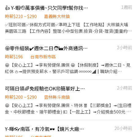
隔日領，警示戶可協調 ∞∞∞◢┃職缺介紹┃◣∞∞∞ 📍工作地點:
👍 Y-蝦🫡萬事俱備~只欠同學❗幫你找暑假打工【可視訊面試】時薪最高290元
1週前
嘉義大林鎮大埔美園區三路 💼工作內容: 進出貨作業 (商品撿貨、分
貨、理貨) 確認貨品數量正確 異常包裹作業、每日作業異常排除 包
時薪$210 ~ $290
嘉義縣大林鎮
裹條碼掃描 完成主管交辦事項 ⏰上班時間: 📆排休制 ⭐長期早
✅班別可選✅休假方式可選✅準時上下班 【工作地點】大林鎮大埔
班:09:00-18:00，休息一小時，時薪200元，檔期津貼15元/時 ⭐長
美園區三路 【工作內容】整理小中型包裹.撿貨-分貨-理貨(重量約5-
期晚班:15:30~00:30，休息一小時，時薪205元，檔期津貼45元/時
10公斤) 【福利】可預支/每月達標獎金1000元/三節禮金/勞健保.特
⭐長期大夜班:00:00~09:00，休息一小時，時薪215元，檔期津貼75
休.勞退 - 【周休六日】 【早班】➡️09:00-18:00➡️時薪200+08月檔
🤩零件組裝✔️週休二日🧑‍🏭外商通訊器材廠🧑‍🏭固定班🤩可申請預支⚡️
2小時前
元/時 ⭐長期晚八:20:00~00:00，時薪200元，檔期津貼30元/時 📆周
期津貼+10元【$210元/時】 【中班】➡️15:30-00:30➡️時薪205+08
休制 ⭐長期早班(休六日):09:00-18:00，休息一小時，時薪200/時，
月檔期津貼+35元【$240元/時】 【夜班】➡️00:00-09:00➡️時薪
時薪$196
台南市新市區
檔期津貼10元/時 ⭐長期晚班(休六日):15:30~00:30，休息一小時，
210+08月檔期津貼+65元【$275元/時】 【晚八】(休日和
😁【安心上工】➟享有勞健保.團保 😁【休假制度】➟週休二日、見
時薪205/時，檔期津貼35元/時 ⭐長期大夜班(休六
一)➡️20:00-24:00➡️時薪200+08月檔期津貼+20元【$220元/時】 -
紅休 👛➟提供預支薪水，警示戶可協調 ∞∞∞◢┃職缺介紹
日):00:00~09:00，休息一小時，時薪210/時，檔期津貼65元/時 ⭐長
【月排休8天】 【早班】➡️09:00-18:00➡️時薪200+08月檔期津貼
┃◣∞∞∞ 📍工作地點:台南市新市區國際路.號 💼工作內容: 1. 電子
期晚八(休日一):20:00~00:00，時薪200元，檔期津貼20元/時 ⭐檔期
+15元【$215元/時】 【中班】➡️15:30-00:30➡️時薪205+08月檔期
零件組裝、測試、工具操作、產品包裝。 2. 產品分類、整理、檢
津貼需上滿該班別時數方可領取 ∞∞∞◢┃詢問預約┃◣∞∞∞ ✅
可隔日領🌈免經驗也OK🉑️簡單好上手💰超高時薪200～290✔️快速上工✔️
2小時前
津貼+45元【$250元/時】 【夜班】➡️00:00-09:00➡️時薪215+08月
驗。 3. 生產需求之相關工作事項。 4. 配合生產需求輪調各工作站
服務專員➠文文小姐 ✅手機➠0932-733-893
檔期津貼+75元【$290元/時】 【晚八】➡️20:00-24:00➡️時薪
別。 5. 主管交辦事項。 ⏰上班時間: ➡️固定日班: 08:30-17:30 (休息
時薪$200 ~ $290
雲林縣斗南鎮
✅L.I.N.E.➠@826jcnfy(要加@唷) ✅【快速加入】
200+08月檔期津貼+30元【$230元/時】 - 💖請先按 【 我 要 應 徵
時間10:00-10:10、12:00-13:00、15:00-15:10) 薪資$29,500元/月
😁【安心上工】➟享有勞健保.團保、特休 🧧【三節獎金】➟(生日禮
➠https://lin.ee/RDrxb6W
】 投遞履歷➡快速接洽面試 - ╔~~♥~~♥~~⭐️【 應徵方式 】
+出勤獎勵金$1,000元/月 ∞∞∞◢┃詢問預約┃◣∞∞∞ ✅服務專
金、中秋節禮金、端午節禮金) 💵【一起上工】➟介紹獎金500元 🫧
⭐️~~♥~~♥~~╗ ↓↓找嘉嘉 工作攏低嘉↓↓ ☎️連絡電
員➠文文小姐 ✅手機➠0932-733-893 ✅L.I.N.E.➠@826jcnfy(要加@
【週休二日】➟平日安心賺錢 ，假日開心休假 👛➟提供預支薪水及
話:0933670253 ☎️加瀨詢問:@927wcdri 陳嘉嘉 ➡️火速找嘉嘉
唷) ✅【快速加入】➠https://lin.ee/RDrxb6W
隔日領，警示戶可協調 ∞∞∞◢┃職缺介紹┃◣∞∞∞ 📍工作地點:
https://lin.ee/Y30dLdb ╚~~♥~~♥~~⭐️【 快速找工作 】
Y-暉👓南區，有冷氣🕶️【鏡片大廠作業員】➡️光學鏡片大廠✅週休六日✅免經驗可
20小時前
嘉義大林鎮大埔美園區三路 💼工作內容: 進出貨作業 (商品撿貨、分
⭐️~~♥~~♥~~╝