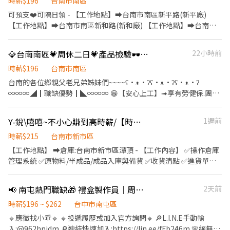
貨、理貨) 確認貨品數量正確 異常包裹作業、每日作業異常排除 包
時薪$196
台南市南區
裹條碼掃描 完成主管交辦事項 ⏰上班時間: 📆排休制 ⭐長期早
可預支❤️可隔日領 - 【工作地點】➡️台南市南區新平路(新平廠)
班:09:00-18:00，休息一小時，時薪200元，檔期津貼15元/時 ⭐長
【工作地點】➡️台南市南區新和路(新和廠) 【工作地點】➡️台南市
期晚班:15:30~00:30，休息一小時，時薪205元，檔期津貼45元/時
南區中華西路(中華西廠) ✅公司會安排固定廠區，距離都很近 -
⭐長期大夜班:00:00~09:00，休息一小時，時薪215元，檔期津貼75
⭐️【印刷課】(中華西廠/新和廠)印刷作業員(坐立式作業) 【工作內
💎台南南區💗周休二日💗產品檢驗🕶️光學大廠🕶️固定早中夜班🙆🏻‍♀️長期穩定
22小時前
元/時 ⭐長期晚八:20:00~00:00，時薪200元，檔期津貼30元/時 📆周
容】印刷機台操作、鏡片印刷、鏡片外觀檢驗、有油墨味道 -
休制 ⭐長期早班(休六日):09:00-18:00，休息一小時，時薪200/時，
➡️【早班】08:00-16:30(輪休30分) ➡️【薪資】30500元.配合加班平
時薪$196
台南市南區
檔期津貼10元/時 ⭐長期晚班(休六日):15:30~00:30，休息一小時，
均約36K~38K - ➡️【中班】16:00-00:30(輪休30分) ➡️【薪資】
台南的各位鄉親父老兄弟姊妹們~~~~ʕ•ᴥ•ʔʕ•ᴥ•ʔʕ•ᴥ•ʔ
時薪205/時，檔期津貼35元/時 ⭐長期大夜班(休六
34000元.配合加班平均約40K~42K ✅中班需在早班受訓兩周 -
∞∞∞◢┃職缺優勢┃◣∞∞∞ 😁【安心上工】➟享有勞健保.團
日):00:00~09:00，休息一小時，時薪210/時，檔期津貼65元/時 ⭐長
⭐️【射出課】(新和廠)射出作業員(站立式作業) 【工作內容】 簡易機
保、特休 🧧【三節獎金】➟ (❤️端午、中秋、生日禮金) 🫧【週休二
期晚八(休日一):20:00~00:00，時薪200元，檔期津貼20元/時 ⭐檔期
台操作、鏡片外觀檢驗、電腦操作、物料整理 - ➡️【晚班】00:00-
日】➟平日安心賺錢 ，假日開心休假 👛➟提供預支薪水及隔日領，
津貼需上滿該班別時數方可領取 ∞∞∞◢┃詢問預約┃◣∞∞∞ ✅
Y-銳\嘻嘻~不小心賺到高時薪/【時薪215元】💪新市倉庫人員✅周休六日
1週前
08:30(輪休30分) ➡️【薪資】37800元.配合加班平均約45K~47K -
警示戶可協調 ∞∞∞◢┃職缺介紹┃◣∞∞∞ 📍工作地點: ➡️台南
服務專員➠文文小姐 ✅手機➠0932-733-893
⭐️【眼鏡組裝課】(新和廠)組裝作業員(坐立式作業) 【工作內容】 眼
市南區新平路.號 ➡️台南市南區新和路.號 ➡️台南市南區中華西路一
時薪$215
台南市新市區
✅L.I.N.E.➠@826jcnfy(要加@唷) ✅【快速加入】
鏡組裝、鎖附、黏貼、裝片及包裝作業 ➡️【早班】08:00-16:30(輪
段.號 💼工作內容: ⭐印刷機台操作、鏡片印刷、鏡片外觀檢驗 ⭐產品
【工作地點】 ➡️倉庫:台南市新市區潭頂 - 【工作內容】 ✅操作倉庫
➠https://lin.ee/RDrxb6W
休30分) ➡️【薪資】30500元.配合加班平均約36K~38K - ➡️【中
外觀檢驗、鏡片上下架整理、台車推放、產品整理 ⭐簡易機台操
管理系統 ✅原物料/半成品/成品入庫與備貨 ✅收貨清點 ✅進貨單開
班】16:00-00:30(輪休30分) ➡️【薪資】34000元.配合加班平均約
作、鏡片外觀檢驗、電腦操作、物料整理 ⏰上班時間: 🌄早班08:00-
立 ✅庫存盤點 ✅出貨作業(標籤列印、包裝) ➡️可搬重，最重20kg -
40K~42K ✅中班需在早班受訓兩周 - ✅【休假方式】周休二日.見紅
16:30▶▶▶薪資:30500元(輪休30分) 🌅中班16:00-00:30▶▶▶薪
【時間和薪資】 【日班】➡️08:30-17:30(午休1小時) 【薪資】時薪
休 ✅【用餐方式】代訂中餐或晚餐70元/餐 ✅【薪轉帳戶】每月12
📢 南屯熱門職缺🎁 禮盒製作員｜周休二日🍱 免費團膳｜🚫體檢
2天前
資:34000元(輪休30分) 🌌夜班00:00-08:30▶▶▶薪資:37800元(輪
215元，平均大約36K~37K ➡️約3~6個月可轉正，轉正薪資
號(台新銀行) ✅【福利】可預支❤️可隔日領✅三節禮金/勞健保.特休.
休30分) ※【需配合產線加班】 ∞∞∞◢┃詢問預約┃◣∞∞∞ ✅
$32,000(另有年終及獎金，依個人績效及公司營運狀況而定） -
時薪$196 ~ $262
台中市南屯區
勞退 - ❤️請先按 【 我 要 應 徵 】 投遞履歷➡快速接洽面試 -
服務專員➠文文小姐 ✅手機➠0932-733-893
【福利】 ✅【休假制度】週休二日、紅日休 ✅【提供預支】可提供
🔹應徵找小乖🔹 🔸投遞履歷或加入官方詢問🔸 🔎L.I.N.E手動輸
╔~~♥~~♥~~⭐️【 應徵方式 】⭐️~~♥~~♥~~╗ ↓↓找嘉嘉 工作攏
✅L.I.N.E.➠@826jcnfy(要加@唷) ✅【快速加入】
預支 ✅【吃飯】員工餐廳自付20塊 ✅【禮金】三節禮金600元(生日.
入:@962hnidm 🔎連結快速加入:https://lin.ee/fFb246m 🌸絕無收