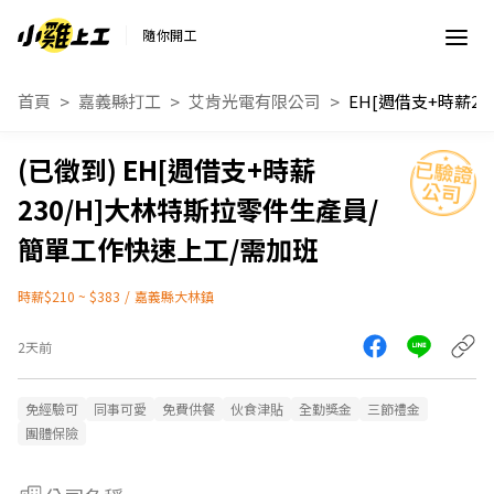
隨你開工
首頁
嘉義縣打工
艾肯光電有限公司
EH[週借支+時薪
230/H]大林特斯拉零件生產員/
簡單工作快速上工/需加班
時薪$210 ~ $383
/
嘉義縣大林鎮
2天前
免經驗可
同事可愛
免費供餐
伙食津貼
全勤獎金
三節禮金
團體保險