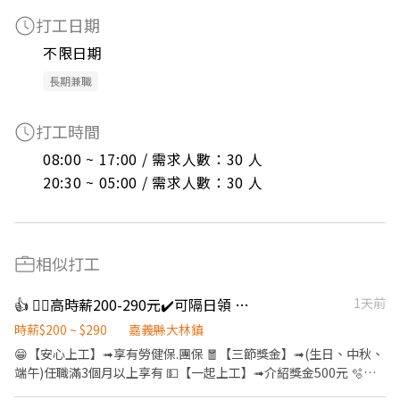
打工日期
不限日期
長期兼職
打工時間
08:00 ~ 17:00 / 需求人數：30 人

20:30 ~ 05:00 / 需求人數：30 人
相似打工
👍 👌🏻高時薪200-290元✔️可隔日領 🤩(休六日)🤩貼標籤理貨
1天前
時薪$200 ~ $290
嘉義縣大林鎮
😁【安心上工】➟享有勞健保.團保 🧧【三節獎金】➟(生日、中秋、
端午)任職滿3個月以上享有 💵【一起上工】➟介紹獎金500元 🫧
【週休二日】➟平日安心賺錢 ，假日開心休假 👛➟提供預支薪水及