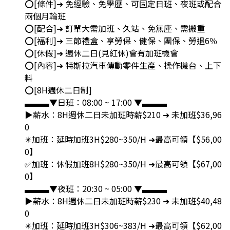
⭕️[條件]➜ 免經驗、免學歷、可固定日班、夜班或配合
兩個月輪班
⭕️[配合]➜ 訂單大需加班、久站、免無塵、需搬重
⭕️[福利]➜ 三節禮盒、享勞保、健保、團保、勞退6％
⭕️[休假]➜ 週休二日(見紅休)會有加班機會
⭕️[內容]➜ 特斯拉汽車傳動零件生產、操作機台、上下
料
⭕️[8H週休二日制]
▃▃▃▼日班：08:00 ~ 17:00 ▼▃▃▃
▶️薪水：8H週休二日未加班時薪$210 ➜ 未加班$36,96
0
✴️加班：延時加班3H$280~350/H ➜最高可領【$56,00
0】
✅加班：休假加班8H$280~350/H ➜最高可領【$67,00
0】
▃▃▃▼夜班：20:30 ~ 05:00 ▼▃▃▃
▶️薪水：8H週休二日未加班時薪$230 ➜ 未加班$40,48
0
✴️加班：延時加班3H$306~383/H ➜最高可領【$62,00