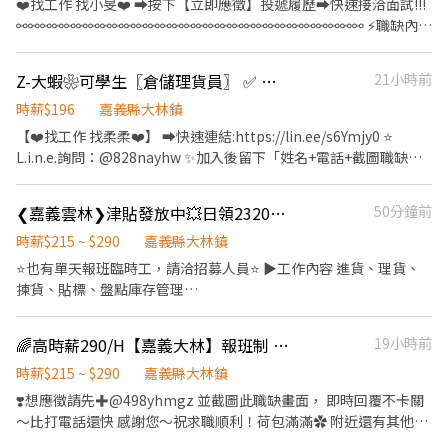
❤️‍找工作 找小旻❤️‍ ➡按下【立即應徵】投遞履歷➡快速接洽面試!!!
運 🔸東西單件都不重 🔸不會需要長時間搬重物 🔸需要久站跟久走
班:19:50~08:00(做二休二) 💰薪資: $30000元/月(上整個月晚班，夜
⚯⚯⚯⚯⚯⚯⚯⚯⚯⚯⚯⚯⚯⚯⚯⚯⚯⚯⚯⚯⚯⚯⚯⚯⚯⚯⚯⚯⚯ ⚡職缺內容
📍【工作地點】 嘉義縣大林鎮大埔美園區三路37號（好停車） 📲
班津貼$7000元/月) •QC技術員: 執行IQC入料檢驗 執行SMT/測試
⚡ 📍【工作地點】嘉義大林大埔美園區三路 📦【工作內容】商品進
【立即應徵】 📩 L I N E： 臨派｜ID : skybd99 長派｜ID :
段/包裝出貨產品檢驗 執行SMT段首件檢驗記錄 IPQC稽核與巡檢 日
出貨作業(撿貨.分貨.理貨) 🕒【工作時間、薪資】 📌月排休 日班
0933018079 📞 手機：0933-018-079
Z-大蝦❀可學生〖倉儲理貨員〗 ✅ 無經驗可｜💵 可隔日領｜🚀 快來卡位！
21小時前
報表填寫 基礎電腦操作(Word、Excel、Outlook、ERP/MES) ⭐日
09:00-18:00 時薪：200元 中班:15:30-00:30時薪：205元 晚
班:07:50~20:00(做二休二) ⭐晚班:19:50~08:00(做二休二) 💰薪資:
班:00:00-09:00時薪：215元 晚八班:20:00-24:00時薪:200元 📌周休
時薪$196
嘉義縣大林鎮
$30000元/月(上整個月晚班，夜班津貼$7000元/月) •倉儲作業員:
二日 日班:09:00-18:00時薪200元 中班:15:30-00:30時薪205元 夜
【❤️找工作 找柔柔❤️】 ➡️快速連結:https://lin.ee/s6Ymjy0 ⭐️
進貨作業:依據憑證進行貨物點收，開立進貨單 工單領退料:按排程進
班:00:00-09:00時薪210元 📌固定休日一 晚八班:20:00-24:00時薪
L.i.n.e.詢問：@828nayhw ✨加入後留下「姓名+電話+截圖職缺
行工單備料，點收生產完畢退回物料 入庫、發料:半成品與成品點收
200元 🎁【福利】 🎉享有勞健保、團保、特休、勞退 🎉不定時檔期
文」 ☎️電話：0960-793-455 ——————⭐️職缺福利⭐️—————— ➪
入庫，領用發料，假日配合產線輪流進廠發料 貨物收發:協助物流或
津貼 🎉可申請預支/隔日領 ✨ෆෆෆෆෆෆ📞應徵看這裡📞ෆෆෆෆෆෆ✨
勞健保、勞退 ➪三節禮金 ➪不定時檔期津貼 ➪視訊面試 ➪出勤獎金
廠內收發貨物 盤點作業:月盤點及年度盤點 ⭐常日班:08:00~17:00(周
❮嘉義雲林❯津貼發放中💥日領2320不押薪💥電商理貨員
50分鐘前
❤️‍服務專員:小旻 ❤️‍加賴詢問:搜尋帳號@547qfznf（記得加＠）
—————————————————— 《 工作地點》 嘉義縣大林鎮大埔
休二日) 💰薪資: $30000元/月 •SMT助理: 生產線支援:支援上料、換
❤️‍點擊加入:https://lin.ee/TuSzLpe (加入後請傳: 職缺截圖+姓名
美園區三路 —————————————————— 《 工作時間&時薪》
時薪$215 ~ $290
嘉義縣大林鎮
料、備料及生管排程核對與倉庫入、退料作業 文件編輯及流程申請:
+電話)
❤️月排休制 ❤️固定周休六日 排休 ➡️大夜00:00-09:00 : 時薪$215 檔
⭐也有單天報班臨時工，請洽招募人員⭐ ▶工作內容 進貨、理貨、
紙本記錄表單整理成冊及保管 人員技能考核資料整理:教育培訓/考
期津貼$75 ➡️早班09:00-18:00 : 時薪$200 檔期津貼$15 ➡️晚班
揀貨、貼標、盤點庫存管理
核計畫執行及訓練資訊彙整成檔 製造備品管理:產線相關的備品請購
15:00-00:00 : 時薪$205 檔期津貼$45 ➡️晚八20:00-00:00 : 時薪$200
━━━━━━━━━━━━━━━━━━━━━━━━━━ ▶工作
流程申請 完成主管交辦事項:作業環境整理優化、人員作業手法改善
檔期津貼$30 ................................................................................ 週休 ➡️大夜
地點 嘉義縣大林鎮大埔美園區三路37號
⭐常日班:08:00~17:00(周休二日) 💰薪資: $30000元/月 *以上通過站
🌈高時薪290/H【嘉義大林】報班制 兼職首選！/周休二日 隔日領⭐
19小時前
00:00-09:00 : 時薪$210 檔期津貼$65 ➡️早班09:00-18:00 : 時薪$200
━━━━━━━━━━━━━━━━━━━━━━━━━━ ▶工作
別考核後，依廠區評估，月績效獎金最高$3000 🎁【福利】 ⭐冷氣
檔期津貼$10 ➡️晚班15:00-00:00 : 時薪$205 檔期津貼$35 ➡️晚八
班別 ﹝早班﹞ 09:00-18:00 ﹝晚班﹞ 15:30-00:30 ﹝夜班﹞ 24:00-
時薪$215 ~ $290
嘉義縣大林鎮
房工作 ⭐可預支【典育專屬福利】 ✨ෆෆෆෆෆෆ📞應徵看這裡📞
20:00-00:00 : 時薪$200 檔期津貼$20
09:00 各班別皆中間休一小時，其餘上下半場有間休
ෆෆෆෆෆෆ✨ ❤️‍服務專員:小旻 ❤️‍加賴詢問:搜尋帳號@547qfznf（記
❣️想應徵請先✚@498yhmgz 並截圖此職缺畫面， 即時回覆不卡關
................................................................................. 短派 ➡️大夜00:00-09:00 :
━━━━━━━━━━━━━━━━━━━━━━━━━━ ▶工作
得加＠） ❤️‍點擊加入:https://lin.ee/TuSzLpe (加入後請傳: 職缺截
～比打電話還快 感謝您～祝求職順利！荷包滿滿✿ 附近還有其他職
時薪$210 檔期津貼$35 ➡️小夜00:00-04:00 : 時薪$200 檔期津貼$15
薪資 ﹝早班﹞時薪225 ﹝晚班﹞時薪260 ﹝夜班﹞時薪300 -時薪每
圖+姓名+電話)
缺！歡迎詢問～ ❣️理貨人員｜日領全薪｜高時薪 $290 ✴️嘉義縣大林