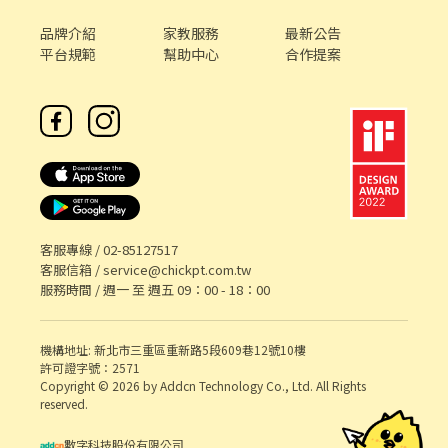
【新進及餐飲供膳人員體檢報告】，這點請先留意。 〝 面試前，先
來吃一頓！〞 我們相信，喜歡這份工作的人，一定也會喜歡我們的
品牌介紹
家教服務
最新公告
餐點。 只要收到面試邀約，就能拿到一張【品牌餐飲體驗券】（滿
平台規範
幫助中心
合作提案
額折抵）， 讓你在正式加入前，先感受一下阿爾法的溫度與美味。
體驗券連結：https://ocard.co/event/coupon/KeGYwd 歡迎加入
阿爾法大家庭！我們在這裡等你 🙌
客服專線 /
02-85127517
客服信箱 /
service@chickpt.com.tw
服務時間 / 週一 至 週五 09：00 - 18：00
機構地址: 新北市三重區重新路5段609巷12號10樓
許可證字號：2571
Copyright © 2026 by Addcn Technology Co., Ltd. All Rights
reserved.
數字科技股份有限公司