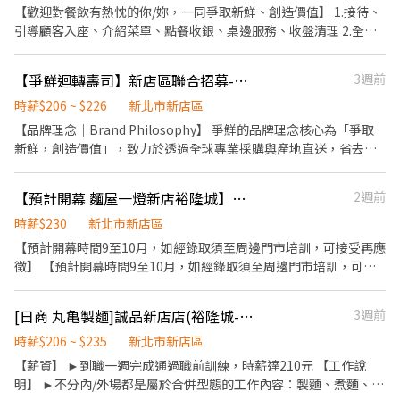
滿年資享特休假 7. 依考核晉升（最高調薪45元/時） 8. 勞保/健保/勞
【歡迎對餐飲有熱忱的你/妳，一同爭取新鮮、創造價值】 1.接待、
退 9. 福委會福利補助 ★★多項福利歡迎您加入我們★★ 總是提供好
引導顧客入座、介紹菜單、點餐收銀、桌邊服務、收盤清理 2.全方
吃日式餐飲的公司 台灣東利多(丸亀製麵)
位工作技能-外場服務、內場餐點製作、出餐管理、確認出菜品質 3.
外帶、外送平台顧客點餐服務 4.顧客關係經營 5.維持門市整潔
【爭鮮迴轉壽司】新店區聯合招募-早/晚班兼職同仁
3週前
時薪$206 ~ $226
新北市新店區
【品牌理念｜Brand Philosophy】 爭鮮的品牌理念核心為「爭取
新鮮，創造價值」，致力於透過全球專業採購與產地直送，省去不
必要的層層剝削，將最新鮮、優質的食材化為平價的國民美食。歡
迎加入 爭鮮，一起創造令人感動的顧客體驗。 【加入 爭鮮，你將獲
【預計開幕 麵屋一燈新店裕隆城】時薪230元＋排班獎勵金最高3,000元｜阿爾法
2週前
得】 ■ 完整培訓制度（無經驗可） ■ 清楚透明的升遷制度 ■ 日本
品牌專業服務文化 【工作內容｜Job Responsibilities】 外場： ■
時薪$230
新北市新店區
帶位、餐點介紹、送餐、收桌 ■ 協助打包外帶、外送餐點 內場：
【預計開幕時間9至10月，如經錄取須至周邊門市培訓，可接受再應
■ 餐點製作：生魚片、壽司、軍艦、手捲 ■ 基本環境整理、維持環
徵】 【預計開幕時間9至10月，如經錄取須至周邊門市培訓，可接
境整潔 ■ 協助製作外帶、外送餐點 【薪資待遇｜
受再應徵】 【預計開幕時間9至10月，如經錄取須至周邊門市培
Compensation】 ■ 兼職時薪$206~226 ★依個人工作表現可調整
訓，可接受再應徵】 【上班地點按居住地，以及主管面談協商後為
[日商 丸亀製麵]誠品新店店(裕隆城-059)長期兼職夥伴/廚助/工讀生
3週前
另有： ■ 每月門市考核優良獎金 【勤務時間｜Working Hours】
主，即應徵店鋪與錄取店鋪可能存在差異】 【上班地點按居住地，
■ 每日工作 每日4~8小時 09:00~18:00 10:00~20:00 12:00~22:00
以及主管面談協商後為主，即應徵店鋪與錄取店鋪可能存在差異】
時薪$206 ~ $235
新北市新店區
18:00~22:00 彈性排班 ■ 每週至少休息2天 ■ 採輪班制度（國定假
【上班地點按居住地，以及主管面談協商後為主，即應徵店鋪與錄
【薪資】 ►到職一週完成通過職前訓練，時薪達210元 【工作說
日出勤給予倍薪） 【完善培訓制度｜Training Program】 ■ 新人
取店鋪可能存在差異】 ☆☆☆阿爾法戰隊熱血招募中！☆☆☆ ★★
明】 ►不分內/外場都是屬於合併型態的工作內容：製麵、煮麵、製
培訓課程 ■ 壽司專業知識課程 ■ 顧客服務應對技巧 【職涯發展｜
北中南全面展店，上半年狂開 13 家、下個月再衝 20 家！★★ ◎◎