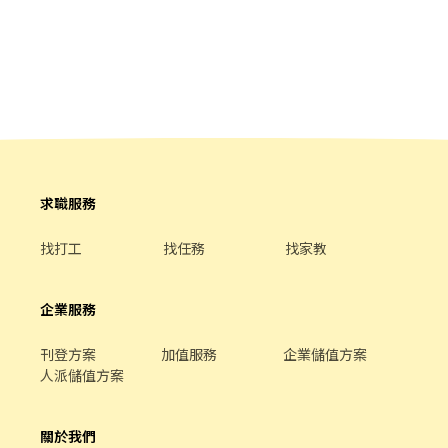
作高湯、洗切食材備料、炸天婦羅、包飯糰、收銀結帳、洗碗、收
Career Path】 在 爭鮮，你可以透過努力與學習持續成長。 ■ 兼職
全力衝刺中的阿爾法，需要你的加入！ ★☆加入我們，戰力全開！
拾餐具、環境清潔..等 【工作時間】 ►彈性排班08:30-23:00（面試
→ 主任/中工 → 副店長 → 店經理 ■ 公司亦提供內部職務申請制度
☆★ 若你認同我們的理念，喜歡與人互動，具備親切友善及貼心的
時請於主管確認排班時間） 【薪資福利】 1. 提供員工餐 2. 國定假日
表現優秀者，通過考核不限年資，未來有機會發展為店長、區域主
人格特質， 對餐飲充滿熱誠，客人臉上的滿意笑容是你的成就感來
雙倍薪 3. 提供優秀同仁績效獎金 4. 久任獎金 5. 生日禮卷 6. 滿年資
管或進入總部職位。 【需求條件 | Qualifications】 ■ 服務有熱
源，那你非常適合成為我們的夥伴！ 【薪資待遇】 時薪 230 元，穩
享特休假 7.福委會福利補助 ★★多項福利歡迎您加入我們★★ 總是
忱、積極、責任感、適應力強、抗壓性佳 ■ 對日本文化、壽司產品
穩入袋。 每個月只要上滿 100 小時，多拿 1,000 元排班獎勵金； 衝
提供好吃日式餐飲的公司 台灣東利多(丸亀製麵)
有興趣者 ■ 具備團隊合作精神 ■ 願意學習專業服務技能、願接受
到 120 小時，直接加碼 3,000 元！ 工作半年後，特休假也會按比例
公司培訓 ■ 親切有笑容，具相關工作經驗尤佳 新北市新店區聯合招
給你，好好休息也是我們在乎的事。 【你會做什麼？】 ◆ 外場－餐
募 新店二店 02 2912 4508 新北市新店區中正里中正路233號 王店經
飲服務生 基本工作： 迎接客人、帶位、提供用餐服務 送餐、確認出
理 新店萬家福店 02 2910 5812 新北市新店區寶興里中興路三段1號
餐品質、協助菜口 結帳收款 進階工作（時薪多 +5 元）： 4. 協助處
1樓 胡店經理 大坪林店 02 2911 2055 新北市新店區復興里民權路42
求職服務
理客人意見與反應 5. 主管交辦事項 ◆ 內場－餐廚助手 基本工作：
巷3號 陳店經理 碧潭大全聯店 02 8912 2066 新北市新店區新生里
打菜備料、切菜、處理根莖類食材 出餐擺盤、麵手、順麵 燒鳥區備
環河路22號B1 余店經理
找打工
找任務
找家教
料協助（雞湯桑品牌） 協助出餐（需操作切肉機及刀具） 洗碗、清
潔洗區、刷地 進階工作（時薪多 +5 元）： 6. 每日食材叫貨 7. 主管
交辦事項 【適合這樣的你】 ✔ 可以配合排班、接受輪班 ✔ 工作需
企業服務
要長時間站立沒問題 ✔ 喜歡餐飲、樂於付出 【班別時段】 早班（內
外場）：10:00–15:00 晚班（內外場）：18:00–22:30 全日班（內外
場）：11:30–22:30 ※ 以上僅為概略時段，確切上班時間由店主管
刊登方案
加值服務
企業儲值方案
安排 【應徵方式很簡單！】 1️⃣ 按下「應徵」，填寫基本資料，我們
人派儲值方案
會有專人幫你審核履歷。 2️⃣ 通過後，會有人主動聯繫你（電話或訊
息），安排面談時間，記得留意喔！ 3️⃣ 錄取了！我們再告訴你報到
關於我們
的所有細節。 另外，為了保障大家的健康與安全，報到時需要附上