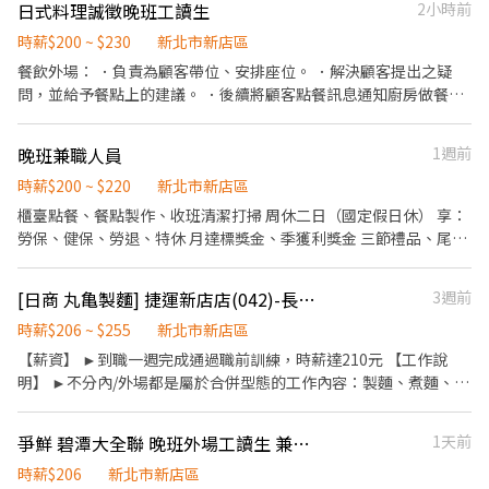
日式料理誠徵晚班工讀生
2小時前
前往現場) ● 場次時間地點 時間：8/6 (四) 14:00 ~ 17:00 地點：瓦
城-誠品新店店（誠品裕隆城3F) 【專屬好禮】 只要於上述時段前來
時薪$200 ~ $230
新北市新店區
現場面試，即可獲得精美小禮物一份！ 【準備建議】 建議事先準備
餐飲外場： ．負責為顧客帶位、安排座位。 ．解決顧客提出之疑
好個人履歷，方便現場主管更快了解您的經驗。 我們在新店等候你
問，並給予餐點上的建議。 ．後續將顧客點餐訊息通知廚房做餐。
的加入！
．於顧客用餐完畢後，負責收拾碗盤與清理環境。 ．並負責結帳、
收銀等工作。 餐飲內場： ．烹飪料理及處理烹飪前之準備工作與其
晚班兼職人員
1週前
他餐廳相關事務。 ．負責洗、剝、削、切各種食材。 ．負責清理工
作環境、設備和餐具。 ．準備不同餐點所需要的食材。 ．協助測量
時薪$200 ~ $220
新北市新店區
食材的容量與重量。 ．負責擺盤、打包外帶服務。
櫃臺點餐、餐點製作、收班清潔打掃 周休二日（國定假日休） 享：
勞保、健保、勞退、特休 月達標獎金、季獲利獎金 三節禮品、尾
牙、不定時聚餐 員工旅遊
[日商 丸亀製麵] 捷運新店店(042)-長期兼職人員/廚助/工讀生(彈性排班)
3週前
時薪$206 ~ $255
新北市新店區
【薪資】 ►到職一週完成通過職前訓練，時薪達210元 【工作說
明】 ►不分內/外場都是屬於合併型態的工作內容：製麵、煮麵、製
作高湯、洗切食材備料、炸天婦羅、包飯糰、收銀結帳、洗碗、收
拾餐具、環境清潔..等 【工作時間】 ►彈性排班08:30-23:00（面試
爭鮮 碧潭大全聯 晚班外場工讀生 兼職打工 假日可上班
1天前
時請於主管確認排班時間） 【薪資福利】 1. 提供員工餐。 2. 國定假
日雙倍薪。 3. 提供優秀同仁績效獎金。 4. 久任獎金 5. 生日禮卷 6.
時薪$206
新北市新店區