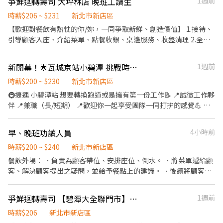
爭鮮迴轉壽司 大坪林店 晚班工讀生
1週前
時薪$206 ~ $231
新北市新店區
【歡迎對餐飲有熱忱的你/妳，一同爭取新鮮、創造價值】 1.接待、
引導顧客入座、介紹菜單、點餐收銀、桌邊服務、收盤清理 2.全方
位工作技能-外場服務、內場餐點製作、出餐管理、確認出菜品質 3.
外帶、外送平台顧客點餐服務 4.顧客關係經營 5.維持門市清整潔
新開幕！🌟瓦城京站小碧潭 挑戰時薪$230⬆️ 外場兼職 ❗️打工首選❗️
1週前
時薪$200 ~ $230
新北市新店區
🚇捷運 小碧潭站 想要轉換跑道或是擁有第一份工作📝 📍誠徵工作夥
伴 📍兼職（長/短期） 📍歡迎你一起享受團隊一同打拚的感覺💪 We
need u! 不論是長短期還是早晚班兼職 只要你願意! 我們都需要你🫰
🏻 歡迎來瓦城應徵 成為我們的一份子～ 【工作內容】 1、熱情接待
早、晚班功讀人員
4小時前
顧客，提供優質的服務體驗。 2、積極瞭解顧客需求，並提供即時
的服務。 3、專業介紹餐點，同時善於銷售。 我們還有超多好福利
時薪$200 ~ $240
新北市新店區
⬇️ 🌟國定假日雙倍薪 ☀️彈性排班制 例如： 平日1700下課 可以安排
餐飲外場： ．負責為顧客帶位、安排座位、倒水。 ．將菜單遞給顧
上1830的上班時段 ✅特色福利 🥤自製員工茶 🍱提供午/晚的員工餐
客、解決顧客提出之疑問，並給予餐點上的建議。 ．後續將顧客點
💰每學期達到門檻成績 可申請3000獎學金 🥘旗下餐飲品牌吃飯 享8
餐訊息通知廚房做餐，或可進行簡易餐飲之料理 ．於顧客用餐完畢
折 ✨享三節禮金 💫享特休 ⭐️ 優秀同仁獎 ⚡️好服務表揚獎 ⚡️績效獎金
後，負責收拾碗盤與清理環境。 ．並負責結帳、收銀等工作。 餐飲
爭鮮迴轉壽司 【碧潭大全聯門市】晚班工讀生 假日工讀生 外場/內場輪調 彈性排班
1週前
💰
內場： ．擔任廚師的助手，處理烹飪前與烹飪中之準備工作與其他
餐廳相關事務。 ．負責洗、剝、削、切各種食材。 ．負責清理工作
時薪$206
新北市新店區