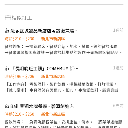
相似打工
👍 急🔥瓦城誠品新店店🔥誠徵兼職服務人員
1週前
時薪$210 ~ $230
新北市新店區
餐飲外場： ➡️接待顧客，餐點介紹、加水、帶位⋯等的餐飲服務。
➡️餐廳環境整潔與維護 ➡️餐廳飲料甜點的製作 ➡️確認顧客餐點品質
和包裝 特色福利🎉 ⚡️好喝的自製員工茶 ⚡️提供午/晚的員工餐（免
費） ⚡️旗下餐飲品牌吃飯享8折 ⚡️享三節禮品 ⚡️年終獎金 ⚡️優秀同仁
👍 「長期晚班工讀」COMEBUY 新店光明店
1週前
獎
時薪$196 ~ $206
新北市新店區
【工作內容】 煮製備料、製作飲品、櫃檯點單收銀、打烊清潔。
【誠心徵求】 ◆具備笑容與耐心、細心。 ◆熱愛飲料，願意真誠地
面對每位顧客，讓顧客喜歡COMEBUY的夥伴。 ◆ 有高度責任心，
重視出缺勤，可長期培訓合作一年以上。 ◆ 不經常性的請假、無故
👍 Bail 景觀水灣餐廳 - 碧潭創始店
6天前
遲到。 【排班方式】 每週排班一次，彈性排班每日4~8小時 一週上
班至少三至四天。 #須配合平假日輪休,週休六日勿應徵！！ #長期
時薪$210 ~ $250
新北市新店區
兼職，依工作表現給予調薪！ 歡迎對飲料店有興趣的人加入！ 如有
餐飲外場： ．負責為顧客帶位、安排座位、倒水。 ．將菜單遞給顧
機車駕照可外送，另有津貼 需配合餐飲人員從業體檢以及辦理銀行
客、解決顧客提出之疑問，並給予餐點上的建議。 ．後續將顧客點