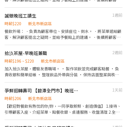
（兆豐）帳戶用於薪轉。 ⚠️無經驗可，但請認真思考～是否可以做
餐訊息通知廚房做餐，或可進行簡易餐飲之料理，如：烤土司或調
長期兼職再應徵。 ⚠️誠實以對，勿欺騙，浪費你我彼此的時間與心
配飲料等。 ．於顧客用餐完畢後，負責收拾碗盤與清理環境。 ．並
誠徵晚班工讀生
1週前
力。
負責結帳、收銀等工作。 餐飲內場： ．擔任廚師的助手，處理烹飪
前與烹飪中之準備工作與其他餐廳相關事務。 ．負責洗、剝、削、
時薪$220
新北市新店區
切各種食材。 ．負責清理工作環境、設備和餐具。 ．準備不同餐點
餐飲外場： ．負責為顧客帶位、安排座位、倒水。 ．將菜單遞給顧
所需要的食材。 ．協助測量食材的容量與重量。 ．負責擺盤、打包
客、解決顧客提出之疑問，並給予餐點上的建議。 ．後續將顧客點
外帶服務。
餐訊息通知廚房做餐，或可進行簡易餐飲之料理，如：烤土司或調
配飲料等。 ．於顧客用餐完畢後，負責收拾碗盤與清理環境。 ．並
拾汣茶屋-早晚班兼職
2週前
負責結帳、收銀等工作。 餐飲內場： ．擔任廚師的助手，處理烹飪
前與烹飪中之準備工作與其他餐廳相關事務。 ．負責洗、剝、削、
時薪$196 ~ $220
新北市新店區
切各種食材。 ．負責清理工作環境、設備和餐具。 ．準備不同餐點
加入拾汣茶屋，體驗友善職場。 • 製作茶飲並完成顧客點餐 • 負
所需要的食材。 ．協助測量食材的容量與重量。 ．負責擺盤、打包
責收銀和簡單結帳 • 整理飲品外帶與分裝 • 保持店面整潔與秩序
外帶服務。
我們給你的： • 彈性排班，時間好安排 • 員工餐飲優惠 • 夥伴互
助、工作輕鬆 無經驗也歡迎，有心學習都可以嘗試。
爭鮮迴轉壽司 【碧潭全門市】晚班兼職打工 假日可上班 彈性排班
1天前
時薪$206
新北市新店區
【歡迎對餐飲有熱忱的你/妳，一同爭取新鮮、創造價值】 1.接待、
引導顧客入座、介紹菜單、點餐收銀、桌邊服務、收盤清理 2.全方
位工作技能-外場服務、內場餐點製作、出餐管理、確認出菜品質 3.
外帶、外送平台顧客點餐服務 4.顧客關係經營 5.維持門市整潔