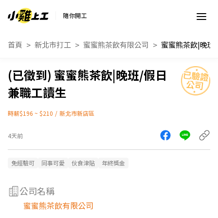
隨你開工
首頁
新北市打工
蜜蜜熊茶飲有限公司
蜜蜜熊茶飲|晚班/假日
兼職工讀生
時薪$196 ~ $210
/
新北市新店區
4天前
免經驗可
同事可愛
伙食津貼
年終獎金
公司名稱
蜜蜜熊茶飲有限公司