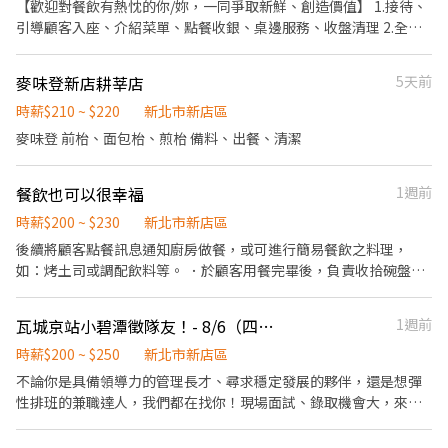
環境、設備和餐具。 ．準備不同餐點所需要的食材。 ．協助測量食
【歡迎對餐飲有熱忱的你/妳，一同爭取新鮮、創造價值】 1.接待、
材的容量與重量。 ．負責擺盤、打包外帶服務。
引導顧客入座、介紹菜單、點餐收銀、桌邊服務、收盤清理 2.全方
位工作技能-外場服務、內場餐點製作、出餐管理、確認出菜品質 3.
外帶、外送平台顧客點餐服務 4.顧客關係經營 5.維持門市整潔
麥味登新店耕莘店
5天前
時薪$210 ~ $220
新北市新店區
麥味登 前枱、面包枱、煎枱 備料、出餐、清潔
餐飲也可以很幸福
1週前
時薪$200 ~ $230
新北市新店區
後續將顧客點餐訊息通知廚房做餐，或可進行簡易餐飲之料理，
如：烤土司或調配飲料等。 ．於顧客用餐完畢後，負責收拾碗盤與
清理環境。 ．並負責結帳、收銀等工作。 餐飲內場： ．擔任廚師的
助手，處理烹飪前與烹飪中之準備工作與其他餐廳相關事務。 ．負
瓦城京站小碧潭徵隊友！- 8/6（四）現場徵才招募
1週前
責洗、剝、削、切各種食材。 ．負責清理工作環境、設備和餐具。
．準備不同餐點所需要的食材。 ．協助測量食材的容量與重量。 ．
時薪$200 ~ $250
新北市新店區
負責擺盤、打包外帶服務。
不論你是具備領導力的管理長才、尋求穩定發展的夥伴，還是想彈
性排班的兼職達人，我們都在找你！現場面試、錄取機會大，來就
送精美小禮物一份！ 【招募職位】 兼職人員：時段彈性，適合學生
或兼差，歡迎長期配合。 【現場徵才活動資訊】 (免預約，請直接