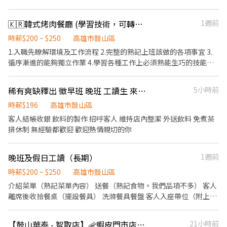
🇰🇷韓式烤肉餐廳 (學習技術，可轉正）
1週前
時薪$200 ~ $250
高雄市鼓山區
1.入職先瞭解環境及工作流程 2.完整的熟記上班該做的各項事宜 3.
循序漸進的能夠獨立作業 4.學習各種工作上必須熟能生巧的技能
（我們是韓國烤肉餐廳，需要幫客人桌邊服務代烤烤肉，以及介紹
講解食材、餐點的內容） 5.起薪～加薪幅度依據個人的能力進度給
稀有爽缺釋出 徵早班 晚班 工讀生 來應徵絕不後悔
5小時前
予調整 6.有負責的工作態度、自律親切的服務笑容 7.沒有經驗沒關
係，願意學習加快腳步我們都熱情歡迎👏
時薪$196
高雄市鼓山區
客人結帳收銀 飲料的製作 招呼客人 維持店內整潔 外送飲料 免煮茶
排休制 無經驗都歡迎 歡迎熱情親切的你
晚班及假日工讀（長期）
1週前
時薪$200 ~ $250
高雄市鼓山區
介紹菜單（熟記菜單內容） 送餐（熟記食物。我們品項不多） 客人
離席後收拾餐桌（擺設餐具） 洗滌餐具餐盤 客人入座帶位（附上茶
水、介紹菜單） 學習著邊烤肉（講解食材、沾醬）
【鼓山華泰 - 智取店】🦐蝦皮門市店員✨ #薪資高 #快速上工 #完整職訓
21小時前