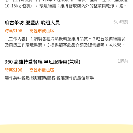
10-15kg 包裹）。 環境維護：維持智取店內外的整潔與乾淨。 跑
點/支援服務：自備機車，於方圓 10公里內（固定 2-5 家門市）進行
跑點 偶爾鄰近有人店支援，體驗不同的工作氛圍！ - 💰【薪資/元】
麻古茶坊-慶豐店 晚班人員
6小時前
基本時薪 $196 ＋ 交通跑點津貼 $8/小時 ＝ 實際時薪,如下： ■ 早
班：時薪204 ■ 晚班：時薪224 ■ 夜班：時薪244 🎓 提供線上課程
時薪$196
高雄市鼓山區
＋門市實習（課程/實習都有薪水） - ⏰ 【班別_固定班別，不需輪
［工作內容］ 1.調製各種冷熱飲料並維持品質。 2.吧台設備維護以
早晚班】 (實際工時通常為 2-6 小時，視當日貨量多寡彈性調整延長
及周遭工作環境整潔。 3.提供顧客飲品介紹及販售說明。 4.收營與
或縮短) ■ 早班： 07:00 - 13:30 之間彈性排班 0700-1200/0730-
結帳。 5.定期盤點物料與倉儲整潔維持。 6.外送服務及完成主管交
1230/0800-1300/0830-1330 ■ 晚班(無法調整上班時間)：17:30 -
辦事項。 ［上班時間］ 1530-2330 ［公司福利］ 餐費補貼，員工
360 高雄博愛餐廳 早班服務員(兼職)
1週前
23:30 ■ 夜班：23:30-03:30 (夜班跑點門市3-10家/距離方圓16公
購物優惠，三節禮金禮品，年終獎金，春酒，完整教育訓練。 勞保/
里/實習以早/晚班為主) ■ 另有『假日固定早班/晚班』職缺，歡迎
健保/團保 需備普通重型機車駕照 無經驗可 有服務熱忱，細心負
時薪$196
高雄市鼓山區
學生、斜槓族詢問！ - 【排班/時數 】 ■每週排班 4 天以上（週一至
責，積極向上的工作態度
製作美味餐點 親切服務顧客 餐廳運作的最佳幫手
週五至少排 3 天，週六日至少給 1 天班）。 - 【我們在找的人 】 ✔
能穩定任職4個月以上，且能兩週內到職。 ✔依法享有勞保保障，需
提供『本人』薪轉帳戶。 ✔需有機車駕照及自備機車（有交通津貼
補助！） - 【安心保證 】 ✔勞保絕對有，安全有保障。 ✔不收仲介
費、服務費。 - 【應徵三步驟 】 1️⃣ 投遞履歷：填寫線上履歷表，預
約電話面試📞 2️⃣ 書面審核：快速評估您的合適度。 3️⃣ 審核通過，
線上報到：填寫表單並加入門市群組，準備上工！ - ⌚ 小提醒：名
額有限，投遞請快！安排面試請守時別放鳥喔～ 💔 別讓滿心期待的
我們，默默在電腦另一端傷心流淚喔！快按下『我要應徵』找我們