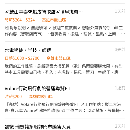
交辦事項
日：隔月 15 號 💳 僅限薪轉本人帳戶（無現領） - 📚 培訓制度 ・完
🦐鼓山華泰💖蝦皮智取店🦐 #早班時薪 #晚班時薪 #完整教育訓練
1天前
整線上／實體教育訓練 ・實體門市實習與考核 👉 訓練與實習期間
皆有計薪 - 立即應徵:加賴@759vflwo 電話:02-6636-2428#306
時薪$204 ~ $224
高雄市鼓山區
🙌 對象說明 ✔ 無經驗可 ✔ 歡迎二度就業 ✔ 想額外兼職的你 - 🛍 工
作內容（智取店門市） ・包裹收寄、搬運 ・理貨、盤點、上架 ・維
持門市環境整潔與作業區清潔 ・智取店屬「無人門市」，有跑點需
求（一天跑2-4間門市，騎車5-20分鐘內可抵達） ✅提供完整線上
水電學徒，半技、師傅
3天前
教育訓練&實體實習，皆有計薪 - 📍 班別說明 🔹 早班兼職： 🕖 早
班：07:00–12:00 （可彈性於 07:00–08:30 間到班） - 🔹 晚班兼
日薪$1600 ~ $2700
高雄市鼓山區
職： 🌙 晚班：17:30–22:30 (需六日兩天+平日至少2天，可於17:30
我們的工作性質，是新建案大樓配管（電）偶爾需要曬太陽，有些
- 22:30排班) - 每日會安排 3–6 間門市（依區域與貨量調整） - 💰 薪
基本工具需要自己帶，列入：老虎鉗，捲尺，管刀十字起子，應
資待遇 ・早班：$204／時 ・晚班：$224／時 (含交通津貼） - 📅 發
徵：學徒都會有師傅帶著做。應徵：半技的話簡單的工作能獨立作
薪日：隔月 15 號 💳 僅限薪轉本人帳戶（無現領） - 📚 培訓制度 ・
業。應徵：師傅能夠處理現場的問題
Volare行動飛行劇院營運導覽PT
1週前
完整線上／實體教育訓練 ・實體門市實習與考核 👉 訓練與實習期
間皆有計薪 - 立即應徵:加賴@759vflwo 電話:02-6636-2428#306
時薪$200
高雄市鼓山區
【高雄】Volare行動飛行劇院營運導覽PT 📍工作地點：駁二大港
倉-倉九庫 Volare行動飛行劇院 🎨 工作內容： 協助帶場、設備操
作、接待遊客 ⏰ 上班時段 : 9:30-22:00間依排班需求彈性安排,實際
班表另行通知 ✅平日可配合排班者優先錄取 💰 時薪：$200／hr 💵
誠徵 瑞豐韓系服飾門市銷售人員
2天前
發薪日：每月10/20/30日匯款至指定帳戶(不提供領現) <非中國信託