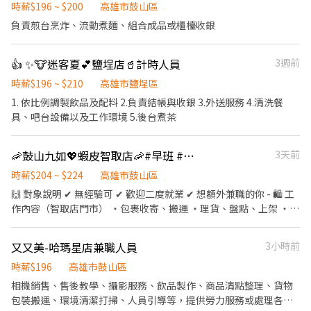
時薪$196 ~ $200
高雄市鼓山區
負責煎台烹炸、流動煮麵、組合成品或櫃檯收銀
👍 ✨🐮迷客夏💕鹽埕店🥤計時人員
3週前
時薪$196 ~ $210
高雄市鹽埕區
1. 依比例調製飲品及配料 2.負責結帳與收銀 3.外送服務 4.清洗餐
具、吧台設備以及工作環境 5.後台煮茶
🦐鼓山九如💖蝦皮智取店🦐#早班 #晚班 #完整教育訓練
3天前
時薪$204 ~ $224
高雄市鼓山區
🙌 對象說明 ✔ 無經驗可 ✔ 歡迎二度就業 ✔ 想額外兼職的你 - 🛍 工
作內容（智取店門市） ・包裹收寄、搬運 ・理貨、盤點、上架 ・維
持門市環境整潔與作業區清潔 ・智取店屬「無人門市」，有跑點需
求（一天跑2-4間門市，騎車5-20分鐘內可抵達） ✅提供完整線上
又又美-哈瑪星店兼職人員
3小時前
教育訓練&實體實習，皆有計薪 - 📍 班別說明 🔹 早班兼職： 🕖 早
班：07:00–12:00 （可彈性於 07:00–08:30 間到班） - 🔹 晚班兼
時薪$196
高雄市鼓山區
職： 🌙 晚班：17:30–22:30 - (以上皆需六日兩天+平日至少2天，於
相機銷售、售後教學、攝影服務、飲品製作、商品清點整理、貨物
時段內排班) 每日會安排 3–6 間門市（依區域與貨量調整） - 💰 薪資
包裝搬運、環境清潔打掃、人員引導等，提供勞力服務或處理各項
待遇 ・早班：$204／時 ・晚班：$224／時 (含交通津貼） - 📅 發薪