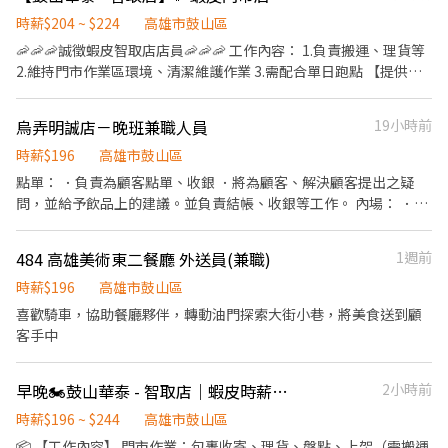
時薪$204 ~ $224
高雄市鼓山區
🦐🦐🦐誠徵蝦皮智取店店員🦐🦐🦐 工作內容： 1.負責搬運、理貨等
2.維持門市作業區環境、清潔維護作業 3.需配合單日跑點 【提供完
整教育訓練及店面實習】 ＝＝＝＝＝＝＝＝＝＝＝＝＝＝＝＝＝＝
＝ ✨ 目前尚有職缺：早班時薪($204)、晚班時薪($224)、夜班時薪
烏弄明誠店－晚班兼職人員
19小時前
($244)✨ （詳細上班時間如下） ＝＝＝＝＝＝＝＝＝＝＝＝＝＝＝
＝＝＝＝ 早班時薪：07:00-12:00（可彈性調整"上班時間"最晚從
時薪$196
高雄市鼓山區
08:30開始，預計排班3-5小時） 晚班時薪：18:30-22:30 夜班時
點單： ．負責為顧客點單、收銀 ．將為顧客、解決顧客提出之疑
薪：23:30-03:30 (一週排班約3～4天)
問，並給予飲品上的建議。並負責結帳、收銀等工作。 內場： ．擔
任煮茶備料，處理準備工作與其他相關事務。 ．負責清理工作環
境、設備和餐具。 ．準備不同飲品所需要的食材。 外送 負責顧客的
484 高雄美術東二餐廳 外送員(兼職)
1週前
飲品外送 @以上工作內容學會並可以配合輪班時薪調整
時薪$196
高雄市鼓山區
喜歡騎車，協助餐廳夥伴，轉動油門探索大街小巷，將美食送到顧
客手中
早晚🏍️鼓山華泰 - 智取店｜蝦皮時薪｜時薪204-244｜＃無經驗可＃排班彈性
2小時前
時薪$196 ~ $244
高雄市鼓山區
📦 【工作內容】 門市作業：包裹收寄、理貨、盤點、上架（需搬運