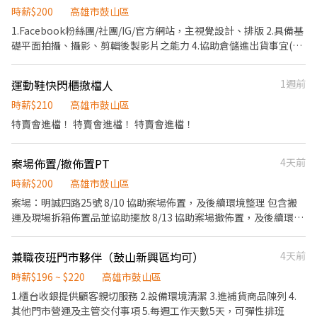
帳戶銀行將自動扣除30元手續費> 🔸需配合投保勞保，無法投保者
時薪$200
高雄市鼓山區
請勿報名 📢適合這樣的你 ✅ 活潑外向，擅長與人互動 ✅ 會英文佳
1.Facebook粉絲團/社團/IG/官方網站，主視覺設計、排版 2.具備基
📲【立刻報名】加入我們!! 請先加入官方👉 @recjob (需加"@") 並
礎平面拍攝、攝影、剪輯後製影片之能力 4.協助倉儲進出貨事宜(須
回覆下列訊息👇👇👇👇👇👇👇 1. 場次：【Volare行動飛行劇院營運導
搬重物) 5.商品修圖、製圖、上架 6.完成主管交代事項 對於服裝/生
覽PT】 2. 全名： 3. 出生年(西元)： 4. 手機號碼： 5. 相關經驗： 6.
活用品/電商有興趣 創意無極限，每天都有新點子 熱情喜歡和網友
運動鞋快閃櫃撤檔人
1週前
可排班日期：
互動對話，喜歡分享 能對於時事議題有一定的敏感度尤佳 其他條件
1.擅長使用Adobe Illustrator、Photoshop，基本文書處理。 2.具
時薪$210
高雄市鼓山區
門市相關實務工作一年以上經驗尤佳。 3.主動積極 / 學習創新 /責任
特賣會進檔！ 特賣會進檔！ 特賣會進檔！
感 / 細心 / 團隊合作協溝通 【應徵資料提供】 1.過往作品 2.履歷 3.
證照
案場佈置/撤佈置PT
4天前
時薪$200
高雄市鼓山區
案場：明誠四路25號 8/10 協助案場佈置，及後續環境整理 包含搬
運及現場拆箱佈置品並協助擺放 8/13 協助案場撤佈置，及後續環境
整理 包含現場佈置品保護裝箱及後續送回整理 - 案場：屏東市瑞中
街（需自行前往） 8/17 協助案場佈置，及後續環境整理 包含搬運及
兼職夜班門市夥伴（鼓山新興區均可）
4天前
現場拆箱佈置品並協助擺放 8/31 協助案場撤佈置，及後續環境整理
時薪$196 ~ $220
高雄市鼓山區
包含現場佈置品保護裝箱及後續送回整理 （以上可單獨選一案場）
1.櫃台收銀提供顧客親切服務 2.設備環境清潔 3.進補貨商品陳列 4.
其他門市營運及主管交付事項 5.每週工作天數5天，可彈性排班