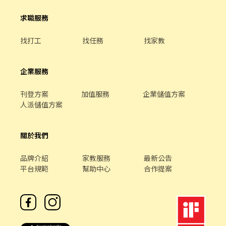
聊聊吧！ - 【缺額門市 】 鼓山九如 - 智取店 高雄市鼓山區九如四路
728號1、2、3樓 鼓山華泰 - 智取店 高雄市鼓山區華泰路256號1
求職服務
樓、夾層
找打工
找任務
找家教
企業服務
刊登方案
加值服務
企業儲值方案
人派儲值方案
關於我們
品牌介紹
家教服務
最新公告
平台規範
幫助中心
合作提案