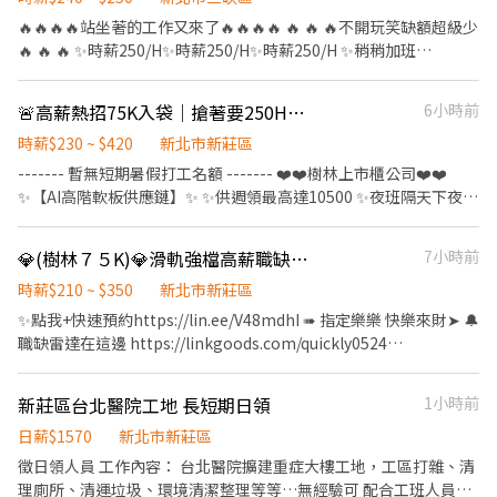
分鐘 - ─────────────────── 📲應徵方式： ✦
(分成4份每季發放一份) 《休假制度》 做二休二 固定日/夜班 (月休
🔥🔥🔥🔥站坐著的工作又來了🔥🔥🔥🔥 🔥 🔥 🔥不開玩笑缺額超級少
高薪職缺找【林林🎀Luna】✦ 📩ID：@953jhhqr (要加@) ➡️點擊
15-16天) 【上班地點】 桃園市龜山區華亞五路2號 📩 【火速卡位應
🔥 🔥 🔥 ✨時薪250/H✨時薪250/H✨時薪250/H ✨稍稍加班
快速✚好友： https://lin.ee/o0sJSJk ☎️預約專線：0965-236580
徵流程】 ➊ 點擊填寫廠商制式履歷（1分鐘完成，快速安排送
50000~70000 ⚡️日領全薪⚡️週領10000元 ✅日班08:00~17:00(配合加
審）： 👉https://reurl.cc/R2p0LG 🔒 【隱私防線】個資僅供廠商審
班)、加班17:30-19:30 ✅工作內容：組裝紙盒 倉儲 工作內容輕鬆 無
🚨高薪熱招75K入袋｜搶著要250H🚨周領高達10500🎉上市櫃公司🎉搶先報名
6小時前
核，敏感欄位（身分證/詳細地址）錄取前皆可先不填！ ➋加入留
壓力 ✅工作地點：三峽 ✅免費供餐 ✅免費汽機車停車位 👉無經驗可
言： 👉https://lin.ee/OBnhVN5 私訊留下 ⌜姓名+電話 +應徵半導
👉提供日領、週領 👉依照指示將產品簡單組裝 👉整理和檢查組裝
時薪$230 ~ $420
新北市新莊區
體大廠」💥
完成的商品 👉週休二日⏰ 時間好安排 #日領全薪 #高額週領一萬 #
------- 暫無短期暑假打工名額 ------- ❤️❤️樹林上市櫃公司❤️❤️
轉他人帳戶 #現金 #八德 #龜山 #鶯歌 #土城#大溪#桃園#新北 #周休
✨【AI高階軟板供應鏈】✨ ✨供週領最高達10500 ✨夜班隔天下夜 ✨
六日 #簡單包裝 #日領現金 #坐著上班 #立即上公 加上我的官方：
工作環境優質、交通方便 ✨附設員工餐廳、便利商店、室內停車場
tseng0411 電話：0906825976 專員: 威先生
─────────────────── ✦✦✦超方便抵達✦✦✦
💎(樹林７５K)💎滑軌強檔高薪職缺💎便服上工💎免無塵衣💎週休二日💎
7小時前
公車直達廠區＜樹林中學站＞ 樹林火車站步行10分鐘
─────────────────── ❤️【工作地點】樹林博
時薪$210 ~ $350
新北市新莊區
愛街(近樹林火車站、樹林高中) ❤️【主要產品】5G產業 無線充電盤
✨點我+快速預約https://lin.ee/V48mdhI ➠ 指定樂樂 快樂來財➤ 🔔
藍芽耳機 ❤️【工作內容】機台操作 組裝 品檢 ❤️【休息時間】上下
職缺雷達在這邊 https://linkgoods.com/quickly0524
午各10分、中午1H ❤️【休假方式】休六日 【上班時間/薪資結構】
━━━━━【安心求職 ♥ 免服務費】━━━━━ 🔔請洽專線
含津貼加班 ❤️日班07:50-17:10 時薪230/H $40,480-$65,600 ❤️夜
☎️0965-083880 樂樂 ✉️ ID:@588wdhkl 一定要加@】 ☑️手機號碼
新莊區台北醫院工地 長短期日領
1小時前
班19:50-05:10 時薪250/H $44,000-$75,900
搜尋可直接加好友 ➖➖➖➖➖➖➖➖➖➖➖➖➖➖➖ 【上市上櫃公司】✨
─────────────────── 📲應徵方式： ✦高薪職
技術型強檔高薪職缺 ✨抽屜/櫃版滑軌✨夾娃娃機的機械手臂 ❤️簡單
日薪$1570
新北市新莊區
缺找【林林🎀Luna】✦ 📩ID：@953jhhqr (要加@) ➡️點擊快速✚
滑軌處理組裝｜就像組玩具❤️ ⭐️週領高達$7200 ⭐️便服上工免無塵衣
徵日領人員 工作內容： 台北醫院擴建重症大樓工地，工區打雜、清
好友： https://lin.ee/o0sJSJk ☎️預約專線：0965-236580
⭐️提供免費機車位汽車位 ⭐️提供美味員工餐廳 ⭐️提供吸菸區 ⭐️廠內有
理廁所、清運垃圾、環境清潔整理等等…無經驗可 配合工班人員