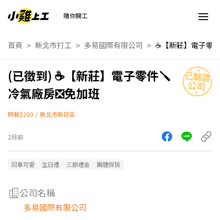
隨你開工
首頁
新北市打工
多易國際有限公司
☕️【新莊】電子零件🪛
冷氣廠房❎免加班
時薪$200
/
新北市新莊區
2月前
同事可愛
生日禮
三節禮金
團體保險
公司名稱
多易國際有限公司