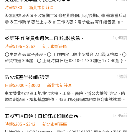
工作超級簡單🔥 🔥家人朋友情侶可一起安排🔥 #學生需可做長期才
上午 : 7:00-8:30之間到班 , 2-5小時 晚上 : 17:30-18:30之間到班 , 2-
時薪$230
新北市新莊區
可應徵 不收短期暑期 📞來電0965-328701 🔍@636dubwn
6小時 (需有交通工具) 【智取店需能接受單日跑點支援】
🌟無經驗可🌟 ❌不收暑期工❌ 🔴短期幾個月可/長期可🔴 🔵等當兵可
✨✨✨✨✨✨✨✨✨✨✨✨✨✨✨✨✨✨✨✨✨✨✨✨ ✈ 工作內容：門市
🟣 🌟工作簡單 容易上手🌟 🎀工作內容：電子產品 零件組包裝 🎀上
營運、維護 / 包裹收寄、搬運、盤點、理貨 / 商品銷售、上架排面、
班時間：08:00-17:00 🎀上班地點：樹林區俊英街 🎀薪資福利：
進貨、補貨 / 顧客接待、收銀結帳 / 環境整潔、門市支援 ✈ 休假福
230/h ✔️團保 勞健保 ✔️久坐為主 ✔️免學歷 ✔️午餐提供一餐35元的團
利 : 排休制 - 須配合輪班、依門市與個人可配合時段 ----------------
💯新莊-作業員🎡週休二日‼️包裝檢驗‼️無經驗可‼️可申請周領‼️-華FF
1小時前
膳 ✔️休六日 見紅休 ✔️冷氣廠房 ✔️彈性加班 可不加 可加爆😍 歡迎🐤
---------------------------------------------------------------------
詢問/應徵
時薪$196 ~ $262
新北市新莊區
-------------------- 🎯🎯🎯【工-作-地-點】🎯🎯🎯 ❤️【新北三重
區】❤️$216 三重洛陽店 新北市三重區洛陽街10號1樓 三重三和店
⭕主要產品 電子產品 - ⭕ 工作內容 1.顧小型機台 2.包裝 3.檢驗 - ⭕
新北市三重區三和路四段145巷84號1樓 三重龍門二店 新北市三重
薪資待遇 30k起 - ⭕ 上班時間 日班 08:10~17:30 加班 17：40起 (平
區龍門路232號1樓 三重福隆店 新北市三重區福隆路95號1樓 三重車
日最多到19:40) 中午休息一小時(12:20-13:20) (上午10:00,下午
路店 新北市三重區車路頭街92號1樓 三重平安店 新北市三重區平安
15:00各10分鐘) - ⭕ 休假制度 週休二日 - ✅ 面試條件 願意配合加班
防火填塞半技師/師傅
1週前
街7號1樓 三重重新店 新北市三重區重新路四段184巷32號1樓 三重
者且視力優良者優先錄取(公司為IC面板較小) -----------------------
新興店 新北市三重區新興路14號1樓 三重三陽店 新北市三重區三陽
------------------------------------- ▫️▪️加好友 @170ciism快速報
日薪$2000 ~ $3000
新北市新莊區
路56號1樓 三重中正二店 新北市三重區中正北路364號1樓 三重仁愛
名 https://lin.ee/26fjDqN ▫️▪️ ▫️▪️或來電0968-835-097➜ ☺️
主要雙北各地區工地住宅大樓、工廠、醫院、辦公大樓等 防火、防
店 新北市三重區仁愛街514號1樓 三重中正店 新北市三重區中正北
高‘S立即為您安排▫️▪️ ▫️▪️【截圖應徵職缺+姓名+電話】▫️▪️
煙區劃牆面、樓板填塞施作。 有泥作及輕隔間經驗歡迎來試試看這
路101號1樓 三重龍門店 新北市三重區龍門路123號 三重福和店 新
▫️▪️【面試需預約，如無預約現場皆不面試】▫️▪️ ▫️▪️❌求職免收
相關的行業
北市三重區福和街37號 ❤️【智取店】❤️$229~269 三重正義 - 智取
費❌絕無詐騙┃⭕️免費諮詢⭕️安心上工▫️▪️ ------------------------
店-新北市三重區正義北路335號 三重雙園 - 智取店-新北市三重區雙
五股可隔日領！日班狂加班賺6萬🍩蛋糕麵包 食品製作 包裝 長期 不怕你賺
1小時前
------------------------------------
園街124號1樓 三重慈愛 - 智取店-新北市三重區慈愛街74號1樓 ----
時薪$205 ~ $342
新北市新莊區
---------------------------------------------------------------------