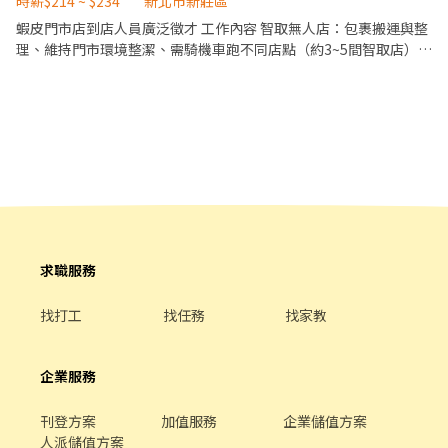
心 ❣️豐富團膳員工餐廳吃飽飽⏩好吃又便宜 ❣️工作超簡單易上手⏩沒
時薪$214 ~ $234
新北市新莊區
分，中午休息1H，加班休息10分 ✨隔天下夜 ⭕享有勞、健保、團
經驗都可以來 ❣️冷氣廠房工作環境好⏩吹涼涼不用怕熱 ❣️不用穿無塵
蝦皮門市店到店人員廣泛徵才 工作內容 智取無人店：包裹搬運與整
保勞退6％ ⭕有實體門市、非詐騙請安心求職 ❌免費報名不收取任
服⏩不用怕穿脫超方便 ❣️當天直接下夜班⏩好上手當天就可夜班上班
理、維持門市環境整潔、需騎機車跑不同店點（約3~5間智取店）
何費用請放心
❣️站坐都有⏩久坐簡單組裝超讚 ❣️門口就有公車站牌⏩搭公車超方便
✅提供完善教育訓練與店面實習(皆有支薪) 工作時間 ⭐ 智取無人店
❣️履歷書審⏩錄取率高高 ►工作地點: 樹林俊英街/樹林三俊街/新莊
⭐ 兼職早班 07:00~12:00、07:30~12:30、08:00~13:00、
新樹路 ►工作內容: 3C零件久坐組裝，操作桌上型機台，工作簡單
08:30~13:30 兼職晚班 17:30~22:30 夜班時段 23:30–03:30，需先在
好上手⏩沒經驗OK ►工作時間: 日班08:00~17:00，如有加班
早班或晚班實習，實習時間最晚可從19:00開始。 薪資待遇 智取
17:30~20:00 夜班20:00~04:30，如有加班05:00~08:00 ►休假制
店：時薪234(含津貼) ✅ 國定假日排班享有雙倍時薪 休假制度 排班
度：週休二日(六日) ►薪資待遇: 日班時薪230/H⏩薪資約
制，一週排班約4天(假日須可配合排班) 【 工作地點 】 以下門市都
$40,480~$64,743 (含津貼加班) 夜班時薪260/H⏩薪資約
可應徵 ⭐ 智取無人店 ⭐ (各跑店點區域代表門市) 新莊體育 - 智取店
$45,760~$73,498 (含津貼加班) ►用餐規定：豐富團膳/飯麵都有超
新北市新莊區公園路95號1樓 新莊中港二 - 智取店 新北市新莊區中
好吃 日班1餐35/2餐70(晚餐沒加班還可以打包回家) 夜班自理(有販
港一街126號1樓 新莊中正 - 智取店 新北市新莊區中正路881-16號1
賣機) -----距離貼心查詢----- ※樹林興仁夜市➟只要4分鐘 ※鴻金寶
樓 新莊榮華 - 智取店 新北市新莊區榮華路一段58號1樓 新莊公園 -
求職服務
麻吉影城➟只要7分鐘 ☻☻公車路線最方便☻☻ 701 (迴龍-捷運西
智取店 新北市新莊區公園路60號1樓 應徵方式 ➤ 加入官方帳號 ➜
門站) 843 (樹林-捷運府中站) 859 (泰山-樹林) ⭕享有勞、健保、團
https://reurl.cc/bVWdV3 ID：@446nvivi 傳送資料：【截圖職缺＋
找打工
找任務
找家教
保勞退6％ ⭕有實體門市、非詐騙請安心求職 ❌免費報名不收取任
姓名＋電話】 直接聯絡：優信-艾瑞克 0968-932-939
何費用請放心 ▼▼▼【聯繫方式】▼▼▼ ☎電話 0965-236880 (妍
妍) 快速連結⭐https://lin.ee/6clCJUF
企業服務
刊登方案
加值服務
企業儲值方案
人派儲值方案