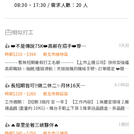
08:30 ~ 17:30 / 需求人數：20 人
相似打工
👍 👑不是傳說75K👑高薪在招手👑穿便服上班【週領高達7200】✨週休二日#高錄取
3天前
時薪$210 ~ $394
新北市樹林區
------- 暫無短期暑假打工名額 ------- 【上市上櫃公司】技術型強檔
高薪職缺 ✨抽屜/櫃版滑軌｜夾娃娃機的機械手臂✨訂單穩定 ❤️簡單
滑軌處理組裝｜就像組玩具❤️
─────────────────── ⭐️週領高達$7200 ⭐️便服
👍 長短期皆可‼️做二休二✨月休16天🔥晶圓搬運員 💥可短期2-3個月
4小時前
上工免無塵衣 ⭐️提供免費機車位汽車位 ⭐️提供美味員工餐廳 ⭐️提供
吸菸區 ⭐️廠內有便利商店 - 【工作地點】新北市樹林區三多路➜近三
時薪$220 ~ $260
新北市新莊區
多國中 【工作內容】滾珠螺桿／線性滑軌 機台操作、組裝、檢驗➜
工作週期：【短期 3個月 至 一年 】 【工作內容】 1.無塵室環境 2.搬
久站 【休息時間】中午休息1h 上下午各10分 【休假方式】週休二
運晶圓 (重量約 10KG)，機台手動上下貨 3.推車送晶圓盒、拆晶圓外
日 【上班時間/薪資】-含津貼加班- ➡️日班08:00~17:00 時薪$210
包裝 【工作時間】 做二休二 固定日班 / 夜班 日班 07:30 ~ 19:30 夜
約$36960~67000 ➡️夜班20:00~05:00 時薪$235 約$41360~75600 -
班 19:30 -~07:30 【工作薪資】 日班薪資 34800 夜班薪資 41300 久
👍 🔥車里坐著三峽夥伴🔥
1週前
✨✨鄰近地標✨✨ ✈️三多國中1分 ✈️興仁花園夜市2分鐘 ✈️樹林國民
任獎金(任期一年) : >> 整年度平均薪資 * 兩個月 另加 兩萬 / 五萬八
運動中心4分鐘 ✈️樹林家樂福6分鐘 ✈️秀泰影城8分鐘 ✈️樹林火車站8
留任獎金 日/夜 (20000 / 58000) 年終獎金 日/夜 (69600 / 82600)
時薪$240 ~ $250
新北市三峽區