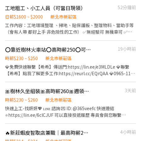
102號 📍Tao3倉 桃園市大園中山南路472號 📍Tao5桃園市觀音區
▬▬▬▬職缺內容▬▬▬▬ ↳工作地點：龜山區文信路 (近林口體育
段7號1樓 樹林樹新 - 智取店-新北市樹林區樹新路55號1樓 樹林中華
工地粗工、小工人員（可當日現領）
52分鐘前
寶倉街108號 📍TAO17桃園市大園區開和路128號5樓 (林口-北車-
大學) ↳工作內容：3C＆文具；進貨、檢貨、上架、庫存、驗貨..等
- 智取店-新北市樹林區中華路245號1樓 ----------------------------
南崁交通車) 班別： ❤️TOA5 /TOA1 日/200晚/230 (可周休六日) ❤️
↳工作時間： 【8H】 早班 08:00-17:00 夜班 16:00-01:00 【4H】
日薪$1600 ~ $2000
新北市新莊區
---------------------------------------------------------------------
TOA17.TOA1.TOA5(排休) ⭐️日班 0800-1700 時薪210/H(含津貼)
早半班 10:00-14:00 夜半班 20:00-24:00 ↳薪資待遇： 早班/早半班
工作內容：工地環境整理 、掃地、貼保護板、整理物料、當助手等
-------- ❤️【新北新莊區】❤️ $206 新莊五工店 新北市新莊區五工路
➜ 36960起薪56000 ⭐️晚班18:00-03:00 時薪240/H(含津貼) ➜
$240/H 夜班/夜半班 $260/H ↳休假制度：排休8天 (由主管安排) ↳
（會有人帶 都好上手 非危險性的工作） ✅無經驗可 無機車可 ✅基
92號1樓 新莊中信店 新北市新莊區中信街53號1樓 新莊新泰店 新北
42240起薪73000 ⭐️交通車在這請點入 查看
休息時間：依單位安排15分/用餐60分
本上只要是正常人且態度良好都能錄取～ ✅當日現領、週領 ✅長短
市新莊區新泰路8號1樓 新莊中誠店 新北市新莊區中誠街78號1樓 新
https://reurl.cc/rErN4Z 交通車 上下班 大園 平鎮 八德 中壢 桃園
期都歡迎 ✅供宿舍
莊民安二店 新北市新莊區民安西路50號1樓 新莊復興二店 新北市新
楊梅 湖口 林口 內壢 中原 大溪 林口 八里 淡水 泰山 新莊 新竹 龍潭
⭕️靠近樹林火車站⭕️高時薪250⭕️可週領1萬⭕️隔天下夜⭕️JC14
19小時前
莊區復興路二段182號 新莊公園店 新北市新莊區公園路60號 新莊建
湖口 ▶湯 小 姐 0965-061660 ▶加我：@436jgfmm ▶連結加入
時薪$230 ~ $250
新北市新莊區
福店 新北市新莊區建福路59巷13號 新莊雙鳳店 新北市新莊區雙鳳
https://lin.ee/93cQwnn 直接傳職缺截圖詢問
路34號 新莊龍安店 新北市新莊區龍安路287號 新莊昌隆店 新北市新
💎免費快速聯繫【希希】傳送門:https://lin.ee/e3MLDLe 💎聯繫
莊區昌隆街20號 新莊復興店 新北市新莊區復興路一段9號 新莊民安
【希希】點我了解更多工作:https://reurl.cc/EQrQAA 💎0965-111-
店 新北市新莊區民安西路201號 新莊中平店 新北市新莊區中平路
880 (希希) 💎請加ID:@599klzac 免費傳訊洽詢 💎可直接主動投遞應
184巷32號 新莊思源店 新北市新莊區思源路332巷30號 ❤️【智取
徵主動跟你聯系 ⭕樹林漲薪250/H ~可週領1萬⭕ ✨樹林上市櫃公司
🎀樹林久坐組裝🎀高時薪260🎀週領9400🎀週休二日🎀不加班也ok
3天前
店】❤️$214~254 新莊榮華 - 智取店 新北市新莊區榮華路一段58號1
~錄取率高 ✨週週領薪9,300~10,000 ✨假日平日都可以休到 ✨日班
樓 新莊中正 - 智取店 新北市新莊區中正路881-16號1樓 新莊體育 -
夜班自己選 固定班 ✨上班第二天就下夜班超快速 ⏩工作地點：樹林
時薪$230 ~ $260
新北市新莊區
智取店-新北市新莊區公園路95號1樓 新莊中港二 - 智取店-新北市新
博愛街/近火車站(走路可到) ⏩工作內容：簡單機台操作.測試組裝.產
快速上工-找妍妍💖 ʟɪɴᴇ 諮詢 💌 ID: @365veefc 快速連結
莊區中港一街126號1樓 以上區域如有興趣也可以詢問唷～ ---------
品檢驗 ⏩ 休假制度：排休制(一例一休) ⏩工作時間： 日班
⭐https://lin.ee/6clCJUF 可以直接投遞履歷 專員會與您聯繫
---------------------------------------------------------------------
07:50~17:10 如有加班19:20 夜班19:50~05:10 如有加班07:50 ⏩薪
************* 目前無暑期打工 ************* ––––––––––––【強
--------------------------- 以上地區須配合其他門市支援 ※目前只
資結構： 日班高時薪230/H 薪約$40,480~配合加班$65,600 夜班高
力推薦】–––––––––––– ✨新北唯一首選高薪✨漲薪啦!!! ❣️超高時薪
缺長期為主喔~ -以上地址皆可應徵- ❤️❤️獨家福利，名額有限＿為
🔥新莊蝦皮智取店兼職｜最高時薪234元💰｜免經驗可｜立即應徵🚀蝦智MH
4小時前
時薪250/H 薪約$44,000~配合加班$75,900 (以上薪資含津貼加班)
夜260⏩報到當天直接下夜 ❣️可週週領薪8,400~9,400⏩急需不用擔
您找到最符合需求的天使職缺。❤️❤️
✨用餐規定：美味團膳、便利商店選擇多 ✨休息時間：每2H休息10