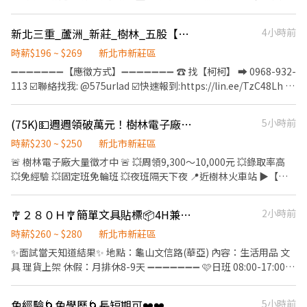
便利商店 ------------【詳細資訊】------------ 【工作地點】新北市
8：00-17：00 午休ㄧ小時 週一～週六可彈性配合承接上工 下班馬
樹林區三多路➜近三多國中 【工作內容】滾珠螺桿／線性滑軌 機台
上領
新北三重_蘆洲_新莊_樹林_五股【🦐蝦皮店到店_門市人員】兼職首選🚀完整教育訓練
4小時前
操作、組裝、檢驗 【休息時間】中午休息1h 上下午各10分 【休假
方式】週休二日 【上班時間/薪資】-含津貼加班- ➡️日班
時薪$196 ~ $269
新北市新莊區
08:00~17:00 時薪$210 薪約$36080~67000 ➡️夜班20:00~05:00 時
➖➖➖➖➖➖➖【應徵方式】➖➖➖➖➖➖➖ ☎️ 找【柯柯】 ➡ 0968-932-
薪$235 薪約$41360~75600 ➖➖➖☀️錯過會想哭，先報名止痛☀️
113 ☑️聯絡找我: @575urlad ☑️快速報到:https://lin.ee/TzC48Lh 加
➖➖➖ ⭕️享有勞、健保、團保勞退6％⭕️ ☎️快速來電預約：0965-
入後依照指示提供基本資料⭐優先安排
083880 ➤ 樂樂專員 官方:@588wdhkl ➤記得要加@ ☑️手機號碼搜
➖➖➖➖➖➖➖➖➖➖➖➖➖➖➖➖➖➖➖ 🦐歡迎無經驗、二度就業、學生
尋可直接加好友 ━━━━━━━━━━━━━━━━━━━━ ⭕️免
(75K)💵週週領破萬元！樹林電子廠2️⃣5️⃣0️⃣/H，快速上工賺高薪！
5小時前
或想兼差的你/妳加入🦐 ❤️❤️排休，依行事曆見紅天數休❤️❤️ ❤️❤️
費諮詢、仲介費、服務費 ⭕️享有勞健保、團保勞退6％ ✔️實體門市
兼職時段排休一周至少排4天(依實際區經理安排為主，可溝通再討
時薪$230 ~ $250
新北市新莊區
經營、正規公司 ✔️高錄取、非詐騙、拒絕騙個資
論)❤️❤️ ☀️☀️☀️【職-缺-介-紹】☀️☀️☀️ ✈ 工作時間： 長期輪班(需配
🚨 樹林電子廠大量徵才中 🚨 💥周領9,300～10,000元 💥錄取率高
合以下兩個時段排班)： 早班：11:00 - 19:30 晚班：14:15 - 22:45 --
💥免經驗 💥固定班免輪班 💥夜班隔天下夜 📍近樹林火車站 ▶️【日
--------------------------------------------------- 早班兼職： 早6
班】：07:50-17:10 🌞日班230/H 💰最高65,600元 ▶️【夜班】：
時段：11:00 - 17:30 ------------------------------------------------
19:50-05:10 🌚夜班250/H 💰最高75,900元 📦工作內容 ✔️機台操作
🎐２８０Ｈ🎐簡單文具貼標📦4H兼職✅不加班⚡
2小時前
----- 午班兼職：15:00~19:00 --------------------------------------
✔️測試組裝 ✔️產品檢驗 ❤️冷氣房 ❤️團膳 ❤️完整教育訓練 ❤️勞健
--------------- 晚班兼職： 晚4：18:45~22:45 (如應徵晚4時段，可
保、團保、勞退6% ❤️三節禮金／禮品 👩‍💼 招募專員｜薇薇 💚 官方
時薪$260 ~ $280
新北市新莊區
接受平日晚4，但假日兩天需能配合晚6時段) 晚6：16:15~22:45 ---
洽詢 ID：@346UNYTW 💎傳送門：https://lin.ee/Hdp4m9Z
✨面試當天知道結果✨ 地點：龜山文信路(華亞) 內容：生活用品 文
-------------------------------------------------- 智取店時段： 早
具 理貨上架 休假：月排休8-9天 ➖➖➖➖➖➖➖ 🩷日班 08:00-17:00
班：07:00~12:00/07:30~12:30/08:00~13:00/08:30~13:30(彈性排
$260/H 🩷夜班 16:00-01:00 $280/H ⭐早半 10:00-14:00 $260/H ⭐夜
班) 晚班：17:30~21:30/18:00~22:00/18:30~22:30 雙頭班：0700-
半 20:00-24:00 $280/H ➖➖➖➖➖➖➖ 🔥免加班 自由加班🔥 🔥可週領
1330 & 1730-0000 ▶實際排班補充：(實際排班依區經理安排為主)
免經驗🌀免學歷🌀長短期可❤️❤️
5小時前