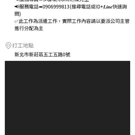
📢服務電話➠0906999813(搜尋電話或ID+𝑳𝒊𝒏𝒆快速詢
問)
✅此工作為派遣工作，實際工作內容請以要派公司主管
進行分配為主
打工地點
新北市新莊區五工五路0號