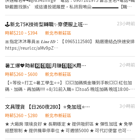
快速報名➕📲@834smrge 電話：0907101975 留言全名+電話+職
-------------------------------- ❤️【新北蘆洲區】❤️$216 蘆洲長安
缺截圖找張s’ 或這邊投遞履歷，私訊我唷🤗 ▬▬▬▬▬▬【職缺
店 新北市蘆洲區長安街194巷11號1樓 蘆洲民族三店 新北市蘆洲區
優勢】▬▬▬▬▬▬ ❤️美食吃貨的最愛 ❤️超高時薪不怕你賺 ❤️加班
民族路327巷24號1樓 蘆洲光榮店 新北市蘆洲區光榮路24號1樓 蘆
費超多賺到爆 ❤️公司美味點心櫃吃飽飽 ❤️固定的班別，不用輪班 ❤️
洲永安店 新北市蘆洲區永安南路二段230號1樓 蘆洲民族二店 新北
🕹️新北75K技術型轉職✨穿便服上班【週領高達7200】✨週休二日#高錄取
23小時前
適合夜貓不用辛苦早起 ❤️可隔日領、週領不怕沒錢 ❤️工作內容簡
市蘆洲區民族路151號 蘆洲保和店 新北市蘆洲區保和街97號 蘆洲民
單，很好上手 ❤️環境乾淨舒適，不怕髒亂 ❤️錄取率高，沒經驗也歡
時薪$210 ~ $394
新北市新莊區
權店 新北市蘆洲區民權路188-3號 蘆洲中山店 新北市蘆洲區中山一
迎 ❤️長期穩定工作/不怕無薪假 ❤️享有勞保/團保及勞退6％
路269號 蘆洲和平店 新北市蘆洲區和平路205號 ❤️【智取店】❤️
🎀指定沐沐專員🎀 𝑳𝒊𝒏𝒆 𝑰𝑫：【 0965112580】 點選連結📩快速安排
▬▬▬▬▬▬【職缺介紹】▬▬▬▬▬▬ 工作地點： 新北市五股區
$224~264 蘆洲長安二 - 智取店 新北市蘆洲區長安街44號1樓 -------
https://reurl.cc/aMv9pZ
五工六路 距離新莊、泰山、蘆洲三重都方便🚗 （近新北產業園區、
---------------------------------------------------------------------
─────────────────── 【上市上櫃公司】捷運
圓環萊爾富） 公車站牌520/835/982/982區間車/橘1 工作內容： 麵
----------------------------- ❤️【新北五股區】❤️$206 五股芳洲店
滑軌作業員✨ 滾珠螺桿／線性滑軌 機台操作、組裝、檢驗 周領高達
暑工爆💖時薪2️⃣6️⃣0️⃣月賺6️⃣0️⃣K周休二日✅免費供餐✅周領✅免費交通車✅生活用品包裝
2小時前
包🍞、蛋糕🍰、甜點🍬 食品製作、生產、加工、包裝 工作薪資： 💰
新北市五股區芳洲五路68號 五股民義店 新北市五股區民義路一段38
7200｜無經驗可｜提供免費機車位汽車位 - 📍休假制度：周休二日
時薪$205起 沒加班平均月賺🔜$36080起～ 上班日22天配合加班，
號 五股自強店 新北市五股區自強路50號 五股西雲店 新北市五股區
📍工作地點：樹林區三多路➜近樹林興仁夜市 ➡️日班08:00~17:00
時薪$260 ~ $600
新北市新莊區
可月賺60000唷🤭 《加班費都是照勞基法計算唷！》 工作時間： 日
西雲路70號 ❤️【智取店】❤️$214~254 五股工商 - 智取店 新北市五
$210 約$36080~67000 ➡️夜班20:00~05:00 $235 約$41760~75600
【⭐等役⭐打工⭐暑工學生⭐️⭐️】 💥💥加碼獎金賺到手軟💥💥 紅包加
班🌇 🌞07:00~15:40、08:00~16:40、09:00~17:40 (須配合訂單量加
股區工商路171號1樓 -----------------------------------------------
(薪資含加班/津貼) ─────────────────── ✨✨
碼、加碼、再加碼!!!! ⭐8/31前入職⭐ 💥toa5 晚班加碼 晚班18:00-
班) 休假方式：月排休8-10天 （想休哪天可以協調👌） 用餐方式🍱
---------------------------------------------------------- ❤️【新北
鄰近地標✨✨ ✈️三多國中1分 ✈️興仁花園夜市2分鐘 ✈️樹林國民運動
03:00 時薪240+20=260/H(含津貼) 💥報到獎金第一個月出勤
日班代訂便當50！ 公司提供免費點心櫃🍮可以吃飽飽😊
樹林區】❤️$196 樹林大有店 新北市樹林區大有路2號1樓 樹林文德
中心4分鐘 ✈️樹林家樂福6分鐘 ✈️秀泰影城8分鐘 ✈️樹林火車站8分鐘
85%$3000 💥出勤獎金第二個月出勤85%$3000 ⭐線上書審在家等
文具理貨 【日260夜280】⭐免加班⭐提供機車停車位⭐可週領5000
3小時前
店 新北市樹林區文德街2巷2號1樓 樹林中華店 新北市樹林區中華路
─────────────────── ⭕享勞保/健保/團保/勞
結果 ⭐工作內容:網購包裹理貨、分貨 ⭐【免費供餐 】休息室+餐廳
245號1樓 樹林中山店 新北市樹林區中山路三段201號1樓 樹林保安
退6% ⭕環境乾淨明亮 ⭕專員親自詳細解說工作內容
有冷氣 ⭐ 冰箱、微波爐、外出用餐、有上鎖置物櫃 ⭐【免費交通車
時薪$260 ~ $280
新北市新莊區
店 新北市樹林區保安街二段205號1樓 樹林東榮店 新北市樹林區東
上下班】工作簡單好上手、無經驗免擔心 ⭐桃園/新北/新竹都有免費
★ 大廠房 環境良好 ★ 長期穩定 ★ 提供吸菸區 ★ 彈性加班 ★ 免學
榮街80號1樓 樹林三福店 新北市樹林區三福街148號 樹林復興店 新
交通車➡️超過37條線任選 ⭐排休8天自已可以排二天 ⭐TOA5 日/200
經歷限制 ★ 提供機車停車位 ★ 可週領5000 ★ 可代訂便當 也可外
北市樹林區復興路339號 樹林福順店 新北市樹林區福順街79號 ❤️
晚/230 可周休六日 ❤️地點：(任選) 📍Tao1倉桃園市大園區建國路
出用餐 ★ 享三節 禮金或禮品 ★ 享有勞、健保、團保 勞退6％
【智取店】❤️$209~249 樹林柑園 - 智取店-新北市樹林區柑園街二