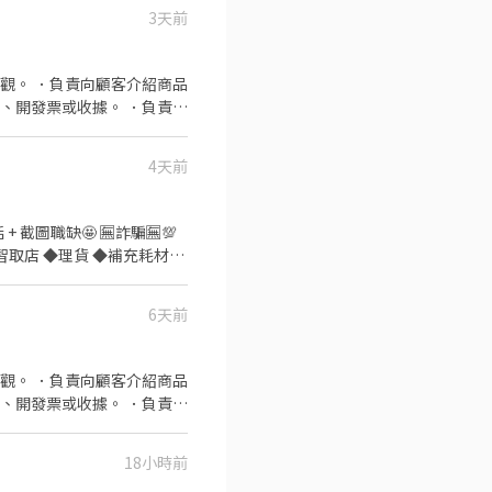
3天前
觀。 ．負責向顧客介紹商品
、開發票或收據。 ．負責在
4天前
 + 截圖職缺🤩 🈚️詐騙🈚️💯
6天前
貼) ◆台北209/
觀。 ．負責向顧客介紹商品
、開發票或收據。 ．負責在
18小時前