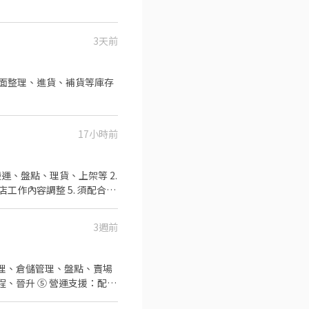
3天前
17小時前
調整 5. 須配合鄰
可配合(早班/晚班)擇一於門
0、08:30-13:30 🔹晚班：
3週前
班 ：23:30–03:30 (上班時數
2~6小時，一個月至少6天，依實際
264
整理、倉儲管理、盤點、賣場
程、晉升 ⑤ 營運支援：配合
排送審）： 👉
錄取前皆可先不填！ ➋加入留言：