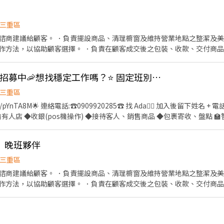
BnhVN5 私訊留下 ⌜姓名+電話 +應徵蝦皮門市人員」💥
三重區
諮商建議給顧客。 ．負責擺設商品、清理櫥窗及維持營業地點之整潔及美
作方法，以協助顧客選擇。 ．負責在顧客成交後之包裝、收款、交付商品
情形、盤點貨品存量及撰寫當日業務報表。
三重 中和🚀 門市夥伴招募中🦐想找穩定工作嗎？⭐ 固定班別＋完整培訓＋油資補貼！
三重區
e/pYnTA8M🌟 連絡電話:☎️0909920285☎️ 找 Ada🙋‍♀️ 加入後留下姓名 + 電話
 3-5 天（含六日）。 💰薪資💰 🏪有人店 ◆新竹以北，宜蘭地區
）晚班夥伴
5~$45) 🏫智取店 ※獎金各區不同，個別面試可問(津貼包含區域，班別，交通三項津
三重區
諮商建議給顧客。 ．負責擺設商品、清理櫥窗及維持營業地點之整潔及美
作方法，以協助顧客選擇。 ．負責在顧客成交後之包裝、收款、交付商品
da🙋‍♀️ 加入後留下姓名 + 電話 + 截圖職缺🤩 🈚️詐騙🈚️💯安心就業💯
情形、盤點貨品存量及撰寫當日業務報表。