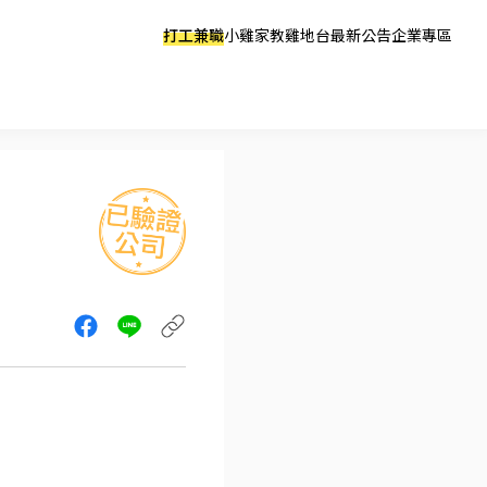
打工兼職
小雞家教
雞地台
最新公告
企業專區