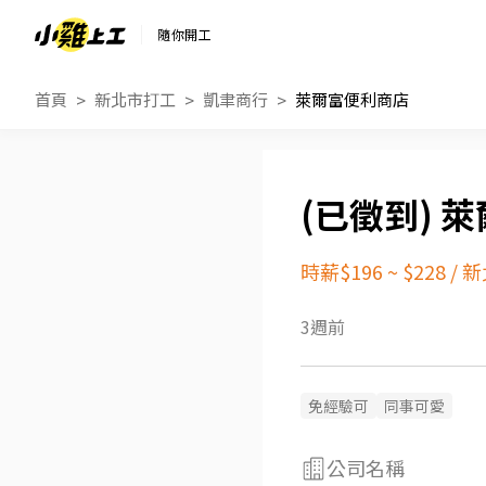
隨你開工
首頁
新北市打工
凱聿商行
萊爾富便利商店
萊
時薪$196 ~ $228
/
新
3週前
免經驗可
同事可愛
公司名稱