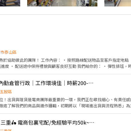
北市泰山區
照路線配送物品至客戶指定地點 • 確認貨物種類與數量後安
持禮貌與顧客良好互動 我們給你的： • 彈性排班，時間好安排 • 友善團隊氣
氛，大家好相處 • 提供在職訓練，陪你慢慢學會工作 沒經驗沒關係，帶著笑容就能安心開始！
👍 【五股熱門職缺】內勤倉管行政｜工作環境佳｜時薪200-220｜可現領週領
五股區
位！出貨與理貨是電商團隊最重要的一環，我們正在尋找細心、有責任感
徹底了解我們的商品與運作邏輯，初期將以「現場進出貨與流程熟悉」為
參與「客服與行政」作業，讓你的職涯技能持續升級！ 【你的主要任務：階
貨，確保商品準確送達客戶手中。 品質控
👍 💖可週領現/蘆洲、三重🛵 電商包裏宅配/免經驗平均50k~70k/公司車
提醒：此職務需配合搬運部分貨品，歡迎當作日常活動筋骨！） 庫存掌握：協助訂單備貨統計、
段：行政營運與客服支援（技能再升級） 數據與表單：協助訂單管理與簡易報表、表單