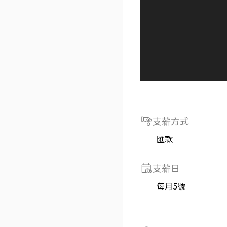
支薪方式
匯款
支薪日
每月5號