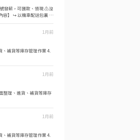
5號發薪，可匯款、領現 ⚠️沒
容】 ↪︎ 以機車配送包裏 ⏰
 新北市板橋區、土城區、蘆洲
速卡位應徵流程】 ➊ 點擊填寫廠商制式履
1月前
審核，敏感欄位（身分證/詳細地
商包裏外送」💥
貨、補貨等庫存管理作業 4.
1月前
品排面整理、進貨、補貨等庫存
1月前
貨、補貨等庫存管理作業 4.