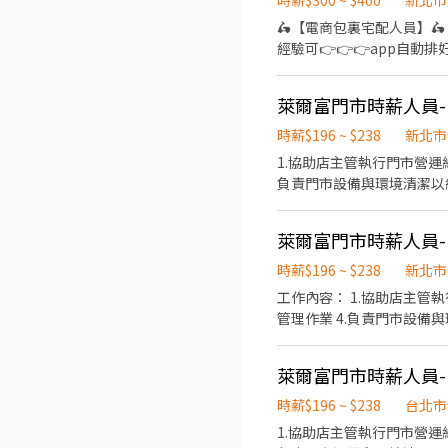
時薪$300 ~ $400
新北市
製作。 客服與行政：熟悉現場作業後，將視情況安排執行客服回覆與行政相關支援。 團隊協作：其他主管交辦事項，與團隊一起
🛵【電商包裏宅配人員】🛵
解決營運上的大小事。 【我們在找這樣的你】 細心負責：面對繁雜的訂單
經驗可👉👉👉app自動
現場實際情況，彈性調配每日的工作優先順序。 願意學習：不排斥體力活
【上班時間】 一~日 09:0
網】 https://www.je
區、三重區<== 任選 -------
萊爾富門市時薪人員-(
歷（1分鐘完成，快速安排送審）：
址）錄取前皆可先不填！ ➋加入留
時薪$196 ~ $238
新北市
1.協助店主管執行門市營運
負責門市設備與環境清潔以維
萊爾富門市時薪人員-(
時薪$196 ~ $238
新北市
工作內容： 1.協助店主管
管理作業 4.負責門市設備
萊爾富門市時薪人員-(
時薪$196 ~ $238
台北市
1.協助店主管執行門市營運