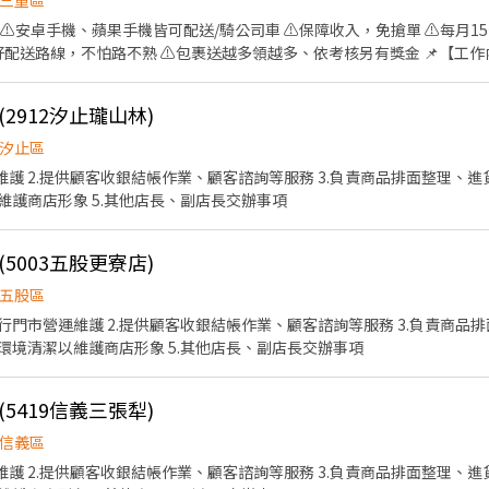
三重區
 ⚠️安卓手機、蘋果手機皆可配送/騎公司車 ⚠️保障收入，免搶單 ⚠️每月1
與商品，能保持耐心與細緻度。 靈活彈性：願意配合
排好配送路線，不怕路不熟 ⚠️包裹送越多領越多、依考核另有獎金 📌【工作內
，且對電商後台行政、客服作業有學習熱忱。 【公司官
0~18:00 排休制 💵【薪資待遇】 平均收入約50～70K 📍【工作地點】
ssica94daily.com (歡迎先至官網逛逛，了解我們正在熱賣的優質商品！)
-------------⬇️應徵方式⬇️------------------------- 📩 【火
2912汐止瓏山林)
 👉https://reurl.cc/V292KN 🔒 【隱私防線】個資僅供廠商
言： 👉https://lin.ee/OBnhVN5 私訊留下 ⌜姓名+電話 +應徵電
汐止區
維護 2.提供顧客收銀結帳作業、顧客諮詢等服務 3.負責商品排面整理、進
護商店形象 5.其他店長、副店長交辦事項
5003五股更寮店)
五股區
執行門市營運維護 2.提供顧客收銀結帳作業、顧客諮詢等服務 3.負責商
與環境清潔以維護商店形象 5.其他店長、副店長交辦事項
5419信義三張犁)
信義區
維護 2.提供顧客收銀結帳作業、顧客諮詢等服務 3.負責商品排面整理、進