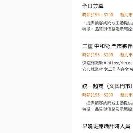
👉https://lin.ee/O
全日兼職
時薪$196 ~ $200
新北市
．提供顧客詢問或主動提供
特徵、品質與價格及示範操
當天結束營業前，統計銷售
時薪$196 ~ $299
新北市
快速問職缺🌟https://lin.e
安心就業💯 🛠️工作內容🛠️ 🏪有人店 ◆收銀(pos機操作) ◆接待客人、銷售商品 ◆包裹寄收、盤點 🏫智取店 ◆理貨 ◆補充耗材
🕰️上班時間🕰️ 🏪有人店 ◆固定早/午/晚班/假日班（4~7.5 小時不等）。 一週配合 3-5 天（含六日）。 🏫智取店(固定早晚班) ◆
提供早、午、晚、夜班日(排班 2-5 小時)選擇極其彈性。 一週配合
統一超商（文興門市
30000/月 ◆苗栗以南、基隆地區 29500/月 ★兼職、假日班 ※獎金各區不同，個別面試可問 ◆台北201/時+區域津貼($5~$45) ◆
其餘地區196/時+區域津貼($
時薪$196 ~ $200
新北市
時+津貼($33~$68) ◆其餘地區204/時+津貼($8~$83) ‼️工作需求‼️ ★需支援附近門市 🎉工作福利🎉 🏪有人店 ★固定班別 ★完整
．提供顧客詢問或主動提供
教育訓練 🏫智取店 ★油資、維修補貼 ★固定班別 ★完整教育訓練 快速問職缺🌟https://lin.ee/pYnTA8M🌟 連絡電
特徵、品質與價格及示範操
話:☎️0909920285☎️ 找 A
當天結束營業前，統計銷售
早晚班兼職計時人員