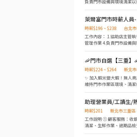
負責門市設備與環境清潔以維
萊爾富門市時薪人員-(
時薪$196 ~ $238
台北市
工作內容： 1.協助店主管執行門市營運維護 2.提供顧客收銀結帳作業、顧客諮詢等服務 3.負責商品排面整理、進貨、補貨等庫存
時薪$224 ~ $264
新北市
✨ 加入蝦米變大蝦！無人商店獨立作業，環境單純、
維持門市作業區環境、清潔維護作
近有人店門市支援 🌙🌙夜
市安排受訓 🔔需有機車&駕照🔔 
助理營業員/工讀生/
17:30-22:30、17:30-2
為2~4小時依實際情況而定) 
時薪$201
新北市三重區
情況而定) ⸻ ✅工作待遇： 
工作說明 ① 顧客服務：
━━━━━━━━━━━━━ 📍 【熱門開缺地點】新北市三重、土城、中和、永和、汐止、板橋、淡水、新店、
清潔、生鮮作業、過期品檢查
━━━━━━━━━━━━ 
主管執行工作相關事項
https://reurl.c