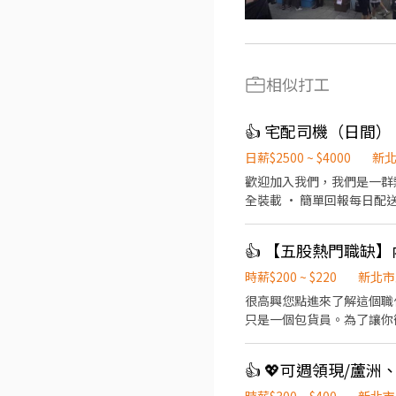
相似打工
👍 宅配司機（日間）
日薪$2500 ~ $4000
新
歡迎加入我們，我們是一群熱於協助彼此的團隊！ 工作內容： • 按
全裝載 • 簡單回報每日配送進度 • 配送途中保
時薪$200 ~ $220
新北市
很高興您點進來了解這個職
只是一個包貨員。為了讓你
本功後，我們將逐步培訓你
段：倉儲理貨與品質把關（打好基本功） 精準出貨：負責日常進出貨作業、揀貨與包
管：執行產品品管檢查。（⚠️ 小
定期的庫存管理與盤點作業。 💻 第二階