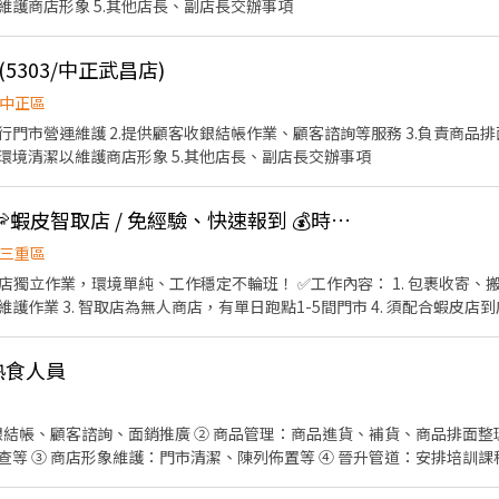
護商店形象 5.其他店長、副店長交辦事項
5303/中正武昌店)
中正區
管理作業 4.負責門市設備與環境清潔以維護商店形象 5.其他店長、副店長交辦事項
🦐門市自選【三重】🦐蝦皮智取店 / 免經驗、快速報到 💰時薪 224-264
三重區
工作穩定不輪班！ ✅工作內容： 1. 包裹收寄、搬運、盤點、理貨、上架等 2.
業 3. 智取店為無人商店，有單日跑點1-5間門市 4. 須配合蝦皮店到店工作內容
班說明🌙🌙 工作型態：為每日跑點約3–10家門市，跑點距離約16km內 需
⸻ ✅工作時間： 🔹早班：07:00-12:00、07:30-12:30、08:00-13:0
熟食人員
3:30、18:30-22:30、18:30-23:30 (上班時數為2~6小時依實際情況而定) 🔹夜
假日早班：07:00-12:00 🔹假日晚班：17:30-23:30 (上班時數為
日班時薪=$224 晚班另有獎金+20=時薪$244 夜班另有獎金+40=時薪$
收銀結帳、顧客諮詢、面銷推廣 ② 商品管理：商品進貨、補貨、商品排面
新莊、蘆洲
等 ③ 商店形象維護：門市清潔、陳列佈置等 ④ 晉升管道：安排培訓課
📩 【火速卡位應徵流程】 ➊ 點擊填寫廠商制式履歷（1分鐘完成，快速安
c/Wbek79 🔒 【隱私防線】個資僅供廠商審核，敏感欄位（身分證/詳細地址）