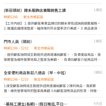
12:00、07:30-12:30、08:00-13:00、08:30-13:30 午班時薪 - 13:30
徵、品質與價格及示範操作方法，以協助顧客選擇。 ．負責在顧客
街49號1樓 新莊田徑 - 智取店 → 新北市新莊區復興路一段151號1樓
- 17:30 晚班時薪 - 17:30-21:30、18:00-22:00、18:30-22:30、
成交後之包裝、收款、交付商品、開發票或收據。 ．負責在當天結
新莊五權 - 智取店 → 新北市新莊區五權一路114號1樓 新莊頭前 - 智
(新莊頭前）韓系服飾店兼職銷售工讀
1週前
17:30-22:30、17:30-23:30 夜班時薪 - 23:30–03:30 ▶️訂單多會加班
束營業前，統計銷售情形、盤點貨品存量及撰寫當日業務報表。
取店 → 新北市新莊區化成路652號1樓 新莊福壽 - 智取店 → 新北市
半小時到一小時 實際排班時數依主管安排 【薪資待遇】 ▶️一般店
時薪$200
新北市新莊區
新莊區福壽街173號1樓 新莊文衡 - 智取店 → 新北市新莊區中正路
時薪206-412 (國定假日雙倍薪) ▶️智取店 時薪214-508 (國定假日雙
315之1號與309之5號1樓 新莊天祥 - 智取店 → 新北市新莊區新北大
【工作內容】 1. 提供顧客專業且親切的韓系穿搭諮詢與銷售服務。
倍薪) 【休假制度】 排班制，一周至少給4天班 (假日需可配合排班)
道七段235號1樓 新莊建中 - 智取店 → 新北市新莊區建中街104號1
2. 維護店鋪環境整潔，確保陳列符合當季流行美感。 3. 商品進貨入
一般店晚班假日需可配合6H 【工作地點】 ⭐一般店⭐ 新莊五工店 新
樓 新莊民有 - 智取店 → 新北市新莊區西盛街158巷5號1樓 新莊立信
庫、庫存管理及賣場補貨。 4. 主管交辦事項。 【徵求夥伴】 • 美
北市新莊區五工路92號1樓 新莊民安二店 新北市新莊區民安西路50
- 智取店 → 新北市新莊區立信一街60號1樓 新莊中安 - 智取店 → 新
感擔當： 熱愛韓系風格，對自己的穿搭有自信，就是店裡的活招
號1樓 新莊建福店 新北市新莊區建福路59巷13號1樓 新莊雙鳳店 新
門市人員（頭前）
1週前
北市新莊區中安街5巷21號1樓 新莊八德 - 智取店 → 新北市新莊區
牌！ • 溝通高手： 善於與人互動，能精準推薦顧客喜愛的單品。
北市新莊區雙鳳路34號1樓 新莊龍安店 新北市新莊區龍安路287號1
八德街81號1樓 新莊幸福 - 智取店 → 新北市新莊區幸福路27號1樓
• 細心負責： 具備責任感，能有效率地完成團隊目標與主管交辦事
時薪$196 ~ $232
新北市新莊區
樓 新莊民安店 新北市新莊區民安西路201號1樓 新莊中平店 新北市
新莊化成 - 智取店 → 新北市新莊區化成路146號1樓 新莊昌平 - 智取
項。
．提供顧客詢問或主動提供諮商建議給顧客。 ．負責擺設商品、清
新莊區中平路184巷32號1樓 ⭐智取店⭐ 新莊潭底 - 智取店 新北市新
店 → 新北市新莊區榮華路一段115號1樓 新莊輔大 - 智取店 → 新北
理櫥窗及維持營業地點之整潔及美觀。 ．負責向顧客介紹商品特
莊區成功街1號1樓(HD hub) 新莊安國 - 智取店 新北市新莊區頭前路
市新莊區中正路516之32號1樓 新莊昌盛 - 智取店 → 新北市新莊區
徵、品質與價格及示範操作方法，以協助顧客選擇。 ．負責在顧客
38號1樓 新莊體育 - 智取店 新北市新莊區公園路95號1樓 新莊中港
昌盛街70號1樓 新莊西盛 - 智取店 → 新北市新莊區西盛街441號1樓
成交後之包裝、收款、交付商品、開發票或收據。 ．負責在當天結
二 - 智取店 新北市新莊區中港一街126號1樓 新莊中正 - 智取店 新北
新莊豐年 - 智取店 → 新北市新莊區豐年街84號1、2樓 新莊四維 - 智
全家便利商店新莊八德店（早、中班）
2週前
束營業前，統計銷售情形、盤點貨品存量及撰寫當日業務報表。
市新莊區中正路881-16號1樓 新莊榮華 - 智取店 新北市新莊區榮華
取店 → 新北市新莊區四維路21號1樓 新莊立志 - 智取店 → 新北市新
時薪$196 ~ $210
新北市新莊區
路一段58號1樓 新莊公園 - 智取店 新北市新莊區公園路60號1樓 - ❤
莊區新泰路412之1號1樓 新莊中興 - 智取店 → 新北市新莊區中興街
加好友 0968932263 ➜ 優S立即為您安排 ❤ 快速報名
1.接受顧客詢問或主動提供諮商建議給顧客 2.陳列商品、清潔櫥
21號1樓 新莊自立 - 智取店 → 新北市新莊區自立街186號1樓 新莊體
https://lin.ee/dw3fQXf 【截圖應徵職缺+姓名+電話】 ⭐優先安排⭐
窗、維持營業場所的整潔與美觀 3.向顧客說明貨品的性質、特徵、
育 - 智取店 → 新北市新莊區公園路95號1樓 新莊建國 - 智取店 → 新
品質與價格 4.向客戶示範操作方法，顯示商品的優點，以協助顧客
北市新莊區建國一路86號1樓 新莊中港二 - 智取店 → 新北市新莊區
選擇 5.在成交後，包裝商品、收取款項、交付商品、開發票或收
中港一街126號1樓 新莊中原 - 智取店 → 新北市新莊區中原路225號
~藥局工讀生(長期)~ (假日晚班,平日晚班)
4天前
據，完成交易手續 6.在當天結束營業前，統計銷售情形、盤點貨品