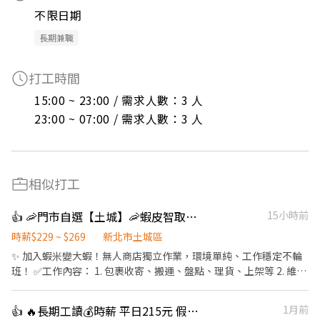
不限日期
長期兼職
打工時間
15:00 ~ 23:00 / 需求人數：3 人

23:00 ~ 07:00 / 需求人數：3 人
相似打工
👍 🦐門市自選【土城】🦐蝦皮智取店 / 免經驗、快速報到 💰時薪 229-269
15小時前
時薪$229 ~ $269
新北市土城區
✨ 加入蝦米變大蝦！無人商店獨立作業，環境單純、工作穩定不輪
班！ ✅工作內容： 1. 包裹收寄、搬運、盤點、理貨、上架等 2. 維持
門市作業區環境、清潔維護作業 3. 智取店為無人商店，有單日跑點
1-5間門市 4. 須配合蝦皮店到店工作內容調整 5. 須配合鄰近有人店
👍 🔥長期工讀💰時薪 平日215元 假日230元【壽司郎💥新莊中平店】🎉學生打工
1月前
門市支援 🌙🌙夜班說明🌙🌙 工作型態：為每日跑點約3–10家門市，