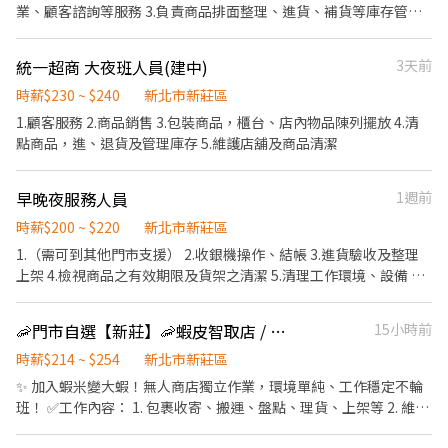
業、顧客諮詢等服務 3.負責商品排面整理、進貨、補貨等庫存管理
作業 4.負責門市設備與環境清潔以維護商店形象 5.其他店長、副店
長交辦事項
統一超商 大夜班人員(建中)
3天前
時薪$230 ~ $240
新北市新莊區
1.顧客服務 2.商品銷售 3.包裝商品，櫃台、店內物品陳列擺放 4.清
點商品，進、退貨及管理庫存 5.維護店舖及商品清潔
早晚夜服務人員
1週前
時薪$200 ~ $220
新北市新莊區
1.（需可到其他門市支援） 2.收銀機操作、結帳 3.進貨驗收及整理
上架 4.檢視商品之有效期限及貨架之清潔 5.清理工作環境、設備 環
境整潔維護、貨物整理擺放 6.完成店舖交代的工作內容 7.歡迎二度
就業
🦐門市自選【新莊】🦐蝦皮智取店 / 免經驗、快速報到 💰時薪 214-254
15小時前
時薪$214 ~ $254
新北市新莊區
✨ 加入蝦米變大蝦！無人商店獨立作業，環境單純、工作穩定不輪
班！ ✅工作內容： 1. 包裹收寄、搬運、盤點、理貨、上架等 2. 維持
門市作業區環境、清潔維護作業 3. 智取店為無人商店，有單日跑點