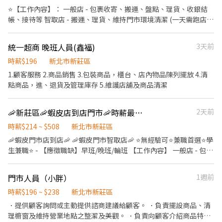
貨、收貨驗收、銷售服務) 2. 賣場經營管理 3. 顧客服務/客訴處理 4.
⭐【工作內容】： 一般店 - 包裹收寄、搬運、盤點、理貨、收銀結
收銀結帳服務 5. 環境清潔服務 6. 主管交辦與執行 【基本保障】 勞
帳、接待等 智取店 - 搬運、理貨、維持門市環境清潔 (一天需跑店
保/健保/勞退/團保 我們一起攜手打響在街坊鄰居好名聲，讓顧客上
3~5間智取店) ⭐【薪資待遇】：(擇一) 時薪制一般店 - $206 元起 時
門有賓至如歸的幸福感！
薪制智取店 - $254 元 ⭐【休假制度】：排休制 (輪班人員依照當月
統一超商 晚班人員(鑫福)
3天前
紅字天數排休；時薪人員依照門市與個人可配合時段) ⭐【上班時
間】： 一般店 ↓ 輪班人員 - 早班11:00~19:30、晚班14:15~22:45
時薪$196
新北市新莊區
(需輪班) 早班時薪 - 11:00~15:00、11:00~17:30 晚班時薪 -
1.顧客服務 2.商品銷售 3.包裝商品，櫃台、店內物品陳列擺放 4.清
18:45~22:45、16:15~22:45 午班時薪 - 15:00~19:00 智取店 ↓ 早班
點商品，進、退貨及管理庫存 5.維護店舖及商品清潔
時薪 - 07:00~12:00、07:30~12:30、08:00~13:00、08:30~13:30 晚
班時薪 - 17:30~21:30、18:00~22:00、18:30~22:30、18:30~23:30
🦐新莊區🦐蝦皮店到店門市🦐時薪最高508元🦐無經驗可BY
2天前
全班時薪(雙頭班) - 07:00~13:30+17:30~00:00 (上班約6~8小時) 夜
班時薪 - 23:30~03:30 (上班約2~4小時) 午班時薪 - 15:00~19:00
時薪$214 ~ $508
新北市新莊區
⭐【工作地點】：(擇一) 新莊昌華 - 智取店 → 新北市新莊區昌平街
🦐蝦皮門市店到店🦐 🦐蝦皮門市智取店🦐 ⭐無經驗可⭐兼職首選⭐學
71巷24號1樓 新莊中和 - 智取店 → 新北市新莊區中和街63號1樓 新
生兼職⭐ - 【應徵職缺】早班/晚班/輪班 【工作內容】 一般店 - 包裹
莊民安西 - 智取店 → 新北市新莊區民安西路278號1樓 新莊瓊德 - 智
收寄、搬運、盤點、理貨、收銀結帳、接待等 智取店 - 搬運、理
取店 → 新北市新莊區瓊泰路178號1樓 新莊新建 - 智取店 → 新北市
貨、維持門市環境清潔 (一天需跑店2~4間智取店) ▶️有教育訓練及
新莊區中正路新建巷1號1樓 新莊富港 - 智取店 → 新北市新莊區中港
門市人員（小胖）
1週前
店面實習▶️ 【工作時間】 ⭐一般店⭐ 輪班人員 - 早班11:00~19:30、
路697號1樓 新莊瓊林 - 智取店 → 新北市新莊區瓊泰路16號1樓 新莊
晚班14:15~22:45 (需輪班) 早班時薪 - 11:00~17:30 晚班時薪 -
時薪$196 ~ $238
新北市新莊區
民安東 - 智取店 → 新北市新莊區民安東路127號1樓 新莊新雅 - 智取
18:45~22:45、16:15~22:45 (假日需配合6H) ▶️訂單多會加班半小時
．提供顧客詢問或主動提供諮商建議給顧客。 ．負責擺設商品、清
店 → 新北市新莊區中正路879之3號1樓 新莊中隆 - 智取店 → 新北
到一小時 實際排班時數依主管安排 ⭐智取店⭐ 早班時薪 - 07:00-
理櫥窗及維持營業地點之整潔及美觀。 ．負責向顧客介紹商品特
市新莊區中港路390號1樓 新莊昌明 - 智取店 → 新北市新莊區昌平