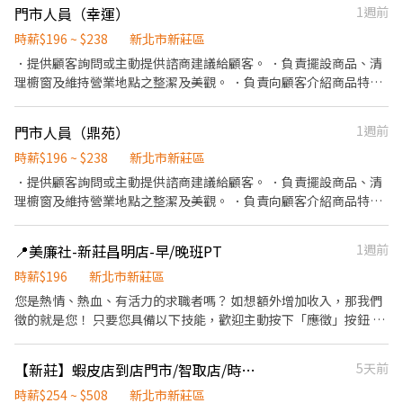
1-5間門市 4. 須配合蝦皮店到店工作內容調整 5. 須配合鄰近有人店
門市人員（幸運）
1週前
門市支援 🌙🌙夜班說明🌙🌙 工作型態：為每日跑點約3–10家門市，
跑點距離約16km內 需可配合(早班/晚班)擇一於門市安排受訓 🔔需
時薪$196 ~ $238
新北市新莊區
有機車&駕照🔔 ⸻ ✅工作時間： 🔹早班：07:00-12:00、07:30-
．提供顧客詢問或主動提供諮商建議給顧客。 ．負責擺設商品、清
12:30、08:00-13:00、08:30-13:30 🔹晚班：17:30-22:30、17:30-
理櫥窗及維持營業地點之整潔及美觀。 ．負責向顧客介紹商品特
23:30、18:30-22:30、18:30-23:30 (上班時數為2~6小時依實際情況
徵、品質與價格及示範操作方法，以協助顧客選擇。 ．負責在顧客
而定) 🔹夜班 ：23:30–03:30 (上班時數為2~4小時依實際情況而定)
成交後之包裝、收款、交付商品、開發票或收據。 ．負責在當天結
門市人員（鼎苑）
1週前
🔹假日早班：07:00-12:00 🔹假日晚班：17:30-23:30 (上班時數為
束營業前，統計銷售情形、盤點貨品存量及撰寫當日業務報表。
2~6小時，一個月至少6天，依實際情況而定) ⸻ ✅工作待遇：
時薪$196 ~ $238
新北市新莊區
日班時薪=$214 晚班另有獎金+20=時薪$234 夜班另有獎金+40=時
．提供顧客詢問或主動提供諮商建議給顧客。 ．負責擺設商品、清
薪$254 ━━━━━━━━━━━━━ 📍 【熱門開缺地點】新北市
理櫥窗及維持營業地點之整潔及美觀。 ．負責向顧客介紹商品特
三重、土城、中和、永和、汐止、板橋、淡水、新店、新莊、蘆洲
徵、品質與價格及示範操作方法，以協助顧客選擇。 ．負責在顧客
━━━━━━━━━━━━ 📩 【火速卡位應徵流程】 ➊ 點擊填寫
成交後之包裝、收款、交付商品、開發票或收據。 ．負責在當天結
廠商制式履歷（1分鐘完成，快速安排送審）： 👉
📍美廉社-新莊昌明店-早/晚班PT
1週前
束營業前，統計銷售情形、盤點貨品存量及撰寫當日業務報表。
https://reurl.cc/Wbek79 🔒 【隱私防線】個資僅供廠商審核，敏感
時薪$196
新北市新莊區
欄位（身分證/詳細地址）錄取前皆可先不填！ ➋加入留言： 👉
您是熱情、熱血、有活力的求職者嗎？ 如想額外增加收入，那我們
https://lin.ee/OBnhVN5 私訊留下 ⌜姓名+電話 +應徵蝦皮門市人
徵的就是您！ 只要您具備以下技能，歡迎主動按下「應徵」按鈕 1.
員」💥
具有親和力 2. 積極主動、有滿腔熱血的衝勁 3. 具零售或服務業背景
尤佳 但無論有沒有相關工作經驗，都歡迎您成為我們的夥伴～ ✦公
【新莊】蝦皮店到店門市/智取店/時薪254-508/無經驗可/完整教育訓練-RM
5天前
司提供完善升遷制度(提供專業技能訓練+實務經驗) 只要您願意，公
司願意給您平台盡情發揮。✦ 【門市日常】 1. 商品管理(陳列、補
時薪$254 ~ $508
新北市新莊區