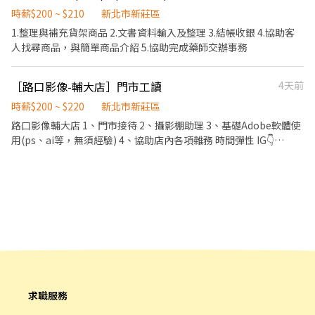
1樓 新莊五工店 → 新北市新莊區五工路92號1樓 新莊中信 - 智取店
存量及撰寫當日業務報表
時薪$200 ~ $210
新北市新莊區
→ 新北市新莊區中信街53號1樓 新莊福德 - 智取店 → 新北市新莊區
福德一街70號1樓 新莊中正 - 智取店 → 新北市新莊區中正路881-16
1.整理與補充貨架商品 2.文書資料輸入及整理 3.結帳收銀 4.協助客
號1樓 新莊萬安 - 智取店 → 新北市新莊區萬安街24號1樓 新莊中港 -
人找尋商品，與簡單商品介紹 5.協助完成藥師交辦事務
智取店 → 新北市新莊區中港路20號1樓 新莊新泰店 → 新北市新莊
區新泰路8號1樓 新莊中誠 - 智取店 → 新北市新莊區中誠街78號1樓
［路口影像-輔大店］門市工讀
4天前
新莊民安二店 → 新北市新莊區民安西路50號1樓 新莊榮華 - 智取店
→ 新北市新莊區榮華路一段58號1樓 新莊復興二 - 智取店 → 新北市
時薪$200 ~ $220
新北市新莊區
新莊區復興路二段182號1樓 新莊公園 - 智取店 → 新北市新莊區公
路口影像輔大店 1、門市接待 2、攝影棚助理 3、基礎Adobe軟體使
園路60號1樓 新莊建福店 → 新北市新莊區建福路59巷13號1樓 新莊
用(ps、ai等，無須經驗) 4、協助店內各項雜務 時間彈性 IG👇
瓊泰 - 智取店 → 新北市新莊區瓊泰路188之1號 新莊雙鳳店 → 新北
https://www.instagram.com/luko_studio_official?
市新莊區雙鳳路34號1樓 新莊龍安店 → 新北市新莊區龍安路287號1
igsh=MWFjc2RpejlkaWVhdQ==
樓 新莊昌隆 - 智取店 → 新北市新莊區昌隆街20號1樓 新莊復興 - 智
取店 → 新北市新莊區復興路一段9號1樓 新莊明志店 → 新北市新莊
區明志路17號 新莊民安店 → 新北市新莊區民安西路201號1樓 新莊
中平店 → 新北市新莊區中平路184巷32號1樓 新莊思源 - 智取店 →
新北市新莊區思源路332巷30號1樓 ⭐【法定項目／福利】：三節禮
品或禮金、結婚生育禮金、喪儀慰問金(到職滿一個月即可享有)、另
外教育訓練、實習皆有支薪且享勞健團保完整保障
求職服務