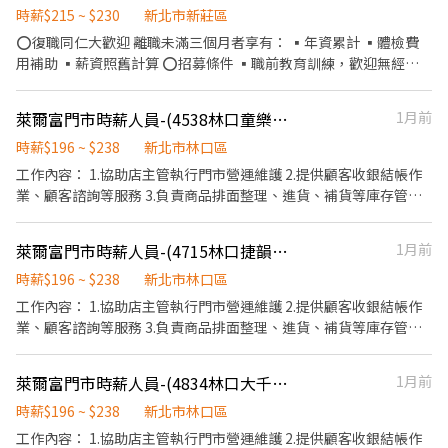
跑點距離約16km內 需可配合(早班/晚班)擇一於門市安排受訓 🔔需
時薪$215 ~ $230
新北市新莊區
有機車&駕照🔔 ⸻ ✅工作時間： 🔹早班：07:00-12:00、07:30-
⭕復職同仁大歡迎 離職未滿三個月者享有： ▪年資累計 ▪體檢費
12:30、08:00-13:00、08:30-13:30 🔹晚班：17:30-22:30、17:30-
用補助 ▪薪資照舊計算 ⭕招募條件 ▪職前教育訓練，歡迎無經驗
23:30、18:30-22:30、18:30-23:30 (上班時數為2~6小時依實際情況
者加入!! ▪歡迎二度就業、學生實習、長期打工、短期工讀（寒暑
而定) 🔹夜班 ：23:30–03:30 (上班時數為2~4小時依實際情況而定)
假） ▪彈性排班：08:30~23:30（每日至少排班4小時，請於面試時
萊爾富門市時薪人員-(4538林口童樂店)
1月前
🔹假日早班：07:00-12:00 🔹假日晚班：17:30-23:30 (上班時數為
與主管確認班表） ⭕工作內容（在職教育訓練完善，無經驗者OK）
2~6小時，一個月至少6天，依實際情況而定) ⸻ ✅工作待遇：
▪外場 帶客入座→用餐說明、顧客服務→桌面清潔→環境整理→收
時薪$196 ~ $238
新北市林口區
日班時薪=$229 晚班另有獎金+20=時薪$249 夜班另有獎金+40=時
銀結帳 等 ▪內場 商品進貨→食材處理→餐點製作→餐具清洗→環境
工作內容： 1.協助店主管執行門市營運維護 2.提供顧客收銀結帳作
薪$269 ━━━━━━━━━━━━━ 📍 【熱門開缺地點】新北市
整理→庫存盤點 等 ⭕獎金福利 ▪生日禮券 ▪員工用餐優惠 ▪年度
業、顧客諮詢等服務 3.負責商品排面整理、進貨、補貨等庫存管理
三重、土城、中和、永和、汐止、板橋、淡水、新店、新莊、蘆洲
健檢及津貼 ▪一年4次考核及調薪機會 ▪加班費5分鐘為單位計算
作業 4.負責門市設備與環境清潔以維護商店形象 5.其他店長、副店
━━━━━━━━━━━━ 📩 【火速卡位應徵流程】 ➊ 點擊填寫
▪不定期活動競賽獎金、時數達成獎金 ▪六日出勤津貼：每週六日
長交辦事項
廠商制式履歷（1分鐘完成，快速安排送審）： 👉
萊爾富門市時薪人員-(4715林口捷韻店)
1月前
每滿一小時時薪+15元 ▪介紹親朋好友入職，期滿可獲得
https://reurl.cc/Wbek79 🔒 【隱私防線】個資僅供廠商審核，敏感
3,000~10,000元獎金 ⭕企業魅力 ▪加班費為5分鐘為單位計算，重
時薪$196 ~ $238
新北市林口區
欄位（身分證/詳細地址）錄取前皆可先不填！ ➋加入留言： 👉
視員工的辛勤付出。 ▪實力主義不論年資，且制度完善、升遷調薪
工作內容： 1.協助店主管執行門市營運維護 2.提供顧客收銀結帳作
https://lin.ee/OBnhVN5 私訊留下 ⌜姓名+電話 +應徵蝦皮門市人
快速，適合具有企圖心的您。 ▪學習日系企業商業禮儀、餐飲相關
業、顧客諮詢等服務 3.負責商品排面整理、進貨、補貨等庫存管理
員」💥
專業技能，並能接觸店舖經營管理。 ▪展店計畫涵蓋全台灣，目標
作業 4.負責門市設備與環境清潔以維護商店形象 5.其他店長、副店
成為台灣第一迴轉壽司品牌。 ▪傾聽員工訴求，共同打造「以人為
長交辦事項
本」的舒適工作環境。
萊爾富門市時薪人員-(4834林口大千苑店)
1月前
時薪$196 ~ $238
新北市林口區
工作內容： 1.協助店主管執行門市營運維護 2.提供顧客收銀結帳作