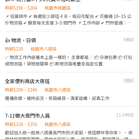
門市支援 🌙🌙夜班說明🌙🌙 工作型態：為每日跑點約3–10家門市，
跑點距離約16km內 需可配合(早班/晚班)擇一於門市安排受訓 🔔需
時薪$196 ~ $264
桃園市桃園區
有機車&駕照🔔 ⸻ ✅工作時間： 🔹早班：07:00-12:00、07:30-
📌 招募條件 ✔ 每週至少排班 4 天，假日可配合 ✔ 可搬運 10–15 公
12:30、08:00-13:00、08:30-13:30 🔹晚班：17:30-22:30、17:30-
斤物流箱 ✔ 願意每天支援 3–5 間門市 📌 工作內容 ✔ 門市營運：包
23:30、18:30-22:30、18:30-23:30 (上班時數為2~6小時依實際情況
裹收寄、搬運、盤點、理貨、上架 ✔ 環境維護：保持作業區整潔，
而定) 🔹夜班 ：23:30–03:30 (上班時數為2~4小時依實際情況而定)
確保運作順暢 ✔ 智取店運營：支援無人商店跑點（部分區域除外）
👍 物流、日領
3週前
🔹假日早班：07:00-12:00 🔹假日晚班：17:30-23:30 (上班時數為
✔ 排班方式： ☀️ 早班兼職：每日 3–5 間門市 🌙 晚班兼職：每
2~6小時，一個月至少6天，依實際情況而定) ⸻ ✅工作待遇：
日 1–3 間門市 ✔ 彈性支援：依需求調整，支援鄰近門市 📌 工作時
時薪$220
桃園市八德區
日班時薪=$224 晚班另有獎金+20=時薪$244 夜班另有獎金+40=時
間 早班｜07:00–13:30、08:30–13:30 晚班｜17:30–23:30、
✅ 物流工作內容基本上是一樣的！ 主要都是： 📦 分揀包裹 📦 打包
薪$264 ━━━━━━━━━━━━━ 📍 【熱門開缺地點】大同、
18:30–23:30 夜班｜23:30–03:30 有假日班 ( 只上週末和國定假日
成物流箱！貨物放龍車 📦 將物流箱堆疊至指定位置
蘆竹、中壢、龜山、新屋、八德、平鎮 ━━━━━━━━━━━━
) 📌 工作地點 三義中正-智取店：苗栗縣三義鄉中正路57號1樓 三灣
📩 【火速卡位應徵流程】 ➊ 點擊填寫廠商制式履歷（1分鐘完成，
中正-智取店：苗栗縣三灣鄉中正路303號1樓 大湖中山-智取店：苗
快速安排送審）： 👉https://reurl.cc/Wbek79 🔒 【隱私防線】個資
全家便利商店大夜班
3週前
栗縣大湖鄉中山路40號1樓 公館信義-智取店：苗栗縣公館鄉信義街
僅供廠商審核，敏感欄位（身分證/詳細地址）錄取前皆可先不填！
8之1號1、2樓 苗栗近光店：苗栗縣公館鄉近光路88號1樓 竹南龍山
時薪$206 ~ $240
桃園市八德區
➋加入留言： 👉https://lin.ee/OBnhVN5 私訊留下 ⌜姓名+電話
店：苗栗縣竹南鎮龍山路三段343號1樓 苗栗自治店：苗栗縣苗栗市
櫃檯收銀，維持店況，拆箱補貨，清潔設備，認真工作
+應徵蝦皮門市人員」💥
自治路393號1樓 頭份自強-智取店：苗栗縣頭份市自強路28號1樓
頭份東興店：苗栗縣頭份市東興路122號1樓 頭份信東店：苗栗縣頭
份市信東路二段106號1樓 大園三和-智取店：桃園市大園區菓林路8
7-11徵大夜門市人員
11小時前
號1樓 大園大豐店：桃園市大園區大豐二街70號1樓 大園大觀-智取
時薪$220 ~ $250
桃園市八德區
店：桃園市大園區大觀路598號1樓 大園田心-寄件店：桃園市大園
歡迎加入統一超商八德廣長門市的大家庭，夜班夥伴等你來！ • 收
區大觀路428號1樓 大園致遠-智取店：桃園市大園區致遠一路30號1