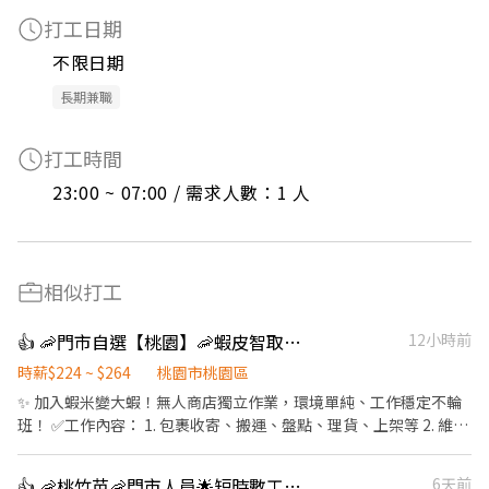
打工日期
不限日期
長期兼職
打工時間
23:00 ~ 07:00 / 需求人數：1 人
相似打工
👍 🦐門市自選【桃園】🦐蝦皮智取店 / 免經驗、快速報到 💰時薪 224 -264
12小時前
時薪$224 ~ $264
桃園市桃園區
✨ 加入蝦米變大蝦！無人商店獨立作業，環境單純、工作穩定不輪
班！ ✅工作內容： 1. 包裹收寄、搬運、盤點、理貨、上架等 2. 維持
門市作業區環境、清潔維護作業 3. 智取店為無人商店，有單日跑點
1-5間門市 4. 須配合蝦皮店到店工作內容調整 5. 須配合鄰近有人店
👍 🦐桃竹苗🦐門市人員🌟短時數工作🌟零經驗也能快速上手
6天前