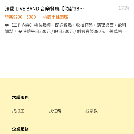
依照訂單進行揀貨與整理作業 🕕 上班時間 23:30-08:30(有休息時
法愛 LIVE BAND 音樂餐廳【時薪380元】吧檯/外場服務人員【兼職班】【計時班】【日夜校工讀】【假日班】
1天前
間) （需配合貨量結束） 📅 休假制度 月排休 8 天 ✔ 4 天可自行排休
💰 薪資待遇 時薪 225元.- 📍 工作地點 大溪區新光東路76巷36號.近
時薪$230 ~ $380
桃園市桃園區
興仁夜市 ✨ 職缺優勢 ✅ 免經驗、免學歷 ✅ 工作簡單易學 ✅ 夏夜涼
❤️【工作內容】帶位點餐，配送餐點，收拾杯盤，清理桌面，飲料
爽上班 。 ✅ 適合學生打工 📞 立即應徵 高上達／沛沛專員 ☎️ 0905-
調製。 ❤️時薪平日230元 / 假日280元 / 例假春節380元，美式開放
750-869 https://lin.ee/8zZz7hS 🔥 名額有限，意者請立即來電或
空間，環境單純，工作輕鬆，無業績壓力，無論您在職待業或就
私訊預約面試！ 🔥
學，想多一份收入都歡迎妳加入我們服務團隊，我們有彈性的工作
時間可供妳選擇，有無經驗均可，想了解更多歡迎詢問唷^^ ❤️【兼
職計時PT班】任選時段4至8小時 《薪資》：平日230元-假日280元
（時薪） 《時間》：PM.21:00-AM.05:00 ❤️【工讀假日PT班】任選
時段6至8小時 《薪資》：280元（時薪） 《時間》：PM.21:00-
AM.05:00 ❤️備註： ※以下職缺均全面投保【健康保險】【職災保
險】【勞工保險】【勞退基金6%】 ※PT班可【短期】或【長期】
打工，每個月排班8天至20天，每班4小時至8小時，出勤班數及時
數均可自由調配。
求職服務
找打工
找任務
找家教
企業服務