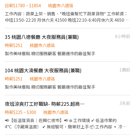
制，工作生活雙平衡 🔽🔽如何應徵?🔽🔽🔽 👉快速連結：
寬敞 ⭐️ 【休假】8H週休或12H做二休二 (可自選/固定班) ❣️▬▬▬職
日薪$1780 ~ $1854
桃園市八德區
【https://lin.ee/L61OXnF】 或者 賴ID：@nhy5896h 👉截圖職缺
缺內容▬▬▬❣️ 🍅地點：平鎮區工業十路(平鎮工業區) 🍅內容：5G
文 👉私訊留下 【姓名、電話、應徵蝦皮門市人員、找霍專員應徵】
工作內容：蔬果上架、銷售、*晚班需幫忙下蔬果貨物* 工作薪資：
光通零件產品包裝組裝、測試、品檢、操機 🍅用餐規定：自理,一到
中班13:50-22:20 月休六天 41500 晚班22:10-6:40月休六天 46500
五團膳中餐自付30元/餐(有微波爐.可代訂便當.外送 🍅休息時間：用
員工福利：享勞健團保、6%勞退福利金、三節獎金、年終獎金、分
餐60分、間休各15分鐘 🍅時間＆薪資： ⭐️8H周休二日 ✅【日班】
紅獎金、旅遊獎金、久任獎金 備注：需態度積極 出缺勤正常 、 晚
35 桃園八德餐廳 大夜服務員(兼職)
6小時前
08:00~17:15 時薪200-220/H ➜薪約$38,720配合加班【$55K】
班需幫忙下蔬果貨物 晚班無汽車手排駕照可、 歡迎無經驗&二度就
✅【夜班】22:00~07:15 時薪230-250/H ➜薪約$44,000配合加班
業、熟手薪資面議、歡迎詳談
時薪$251
桃園市八德區
【$60K】 ❤️休息時間：用餐60分、間休各15分鐘 ⭐️12H做二休二
製作美味餐點 親切服務顧客 餐廳運作的最佳幫手
✅【日班】07:00~19:00 時薪210-230/H ➜薪約$34,500配合加班
【$50K】 ✅【夜班】19:00~07:00 時薪240-260/H ➜薪約$39,000
配合加班【$55K】 ❤️休息時間：用餐60分、間休3次各20分鐘 ✅ 每
104 桃園大湳餐廳 大夜服務員(兼職)
1週前
月10號發薪/可日週領 ✅ 享勞保、健保、勞退6% ✅ 到職滿3個月，
時薪$251
桃園市八德區
享有三節禮金/禮品😊 ☀️【立即應徵】 ✨✨【快速+瀨報名立即安排
製作美味餐點 親切服務顧客 餐廳運作的最佳幫手
面試】✨✨ ✨聯絡電話:0928927600 ✨瀨傳送門ID：@288ppeza 秦
專員 ✨瀨傳送門：https://lin.ee/v0zNnYT ✨加入後請幫我留言姓
名+電話+出生年月日+職缺截圖✨ ✨名額有限，招滿即停！
夜班涼爽打工好職缺- 時薪225.超商飲品理貨
3天前
時薪$225 ~ $300
桃園市八德區
📢【低溫理貨員｜近興仁夜市】📢 ❄️ 工作環境 ✔ 低溫作業約
4°C（冷藏庫溫度） ✔ 無經驗可，簡單好上手 📦 工作內容 ▪ 冷藏
食品理貨、分類整理 ▪ 商品包含豆漿、牛奶、泡芙等冷藏飲品。 ▪