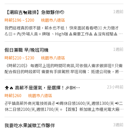
品質速度都穩定。時薪280起薪 ——————————————————
蘆竹區南順四街8號1樓 蘆竹福祿-智取店：桃園市蘆竹區福祿一街
2、晚上6點～晚11點（現場班） （晚6點～8點之間上班也可） 3、
52號地下一樓 觀音大觀店：桃園市觀音區大觀路二段257之1號1樓
【潮麻吉🐔雞排】急徵夥伴🫡
1週前
下午3點～晚上6-8點（開店班） 工作內容：學習櫃檯接待、內場切
觀音新生-智取店：桃園市觀音區新生路1545號1樓 新竹北新-智取
菜、炸物灑胡椒。學會三項工作。時薪205起薪 視個人工作能力狀
時薪$196 ~ $200
桃園市八德區
店：新竹市北區北新街135號1樓 新竹光復二店：新竹市東區光復路
況，能配合團隊的快節奏。時薪210～230
二段142號1樓 新竹光復三-智取店：新竹市東區光復路一段45號1樓
我們這裡真的很不錯，薪水也不低！ 快來面試看看吧👍🏻 大力徵才
—————————————————— 4、晚上10點～12點（打烊清潔
新竹竹蓮-智取店：新竹市東區南大路382號1樓 新竹東光-智取店：
💪🏻🔅內/外場人員🔅牌咖 、High咖 🔺需要工作🔺 🔺沒有經驗🔺 🔺
班） 工作內容：營業器具清洗、環境整理清潔，保持營業場所的乾
新竹市東區東光路147號1樓 新竹東南店：新竹市東區東南街80號1
都沒問題🔺 店裡做了非常頂級的抽風～ ✔️年青人也歡迎嘗試👊🏻 團
淨。 時薪 196～210
樓 新竹金山店：新竹市東區金山北一街116號1樓 新竹關新店：新竹
隊有老有少，還有一隻世界可愛的小店狗🐾 ✔️店裡還有超大零食架
假日兼職 早/晚班司機
1週前
市東區關新東路360號1樓 北埔北埔-智取店：新竹縣北埔鄉北埔街
✔️老闆的girlfriend 還會免費幫妳做美甲💅 好聊、好揪、好找麻將
96號1樓 竹北中山店：新竹縣竹北市中山路57號1樓 竹北光明-智取
咖 上班絕對不無聊啦🤪 有別於一般的特殊雞排 ➕ 超多種口味 好吃
時薪$210 ~ $230
桃園市八德區
店：新竹縣竹北市光明五街319號1樓 竹北勝利二-智取店：新竹縣
的炸物 ▪️工作內容： 櫃檯收銀/接待客人/內場烹調備料/清掃環境 ✅
《時薪210$》 每週可上班的時間可商談,可依個人需求做排班!! 只需
竹北市勝利十五街262號1樓 竹北嘉豐店：新竹縣竹北市嘉豐五路二
上班時間彈性，皆可談👍🏻 ‼️請先投履歷，請勿直接撥打電話約面試
配合假日的時段即可 需要有手排駕照 早班司機： 抵達公司後，將所
段132號1樓 竹東民族店：新竹縣竹東鎮民族路58號1、2樓 竹東杞
⚠️需要睡覺，請不要24小時任何時間打電話面試 感謝🥹🙏 ▪️店的營
需要的攤車和物品按照數量抓貨並按照固定擺法完成後，即刻出發
林店：新竹縣竹東鎮杞林路8號1樓 竹東站前-智取店：新竹縣竹東
業時間： 下午3:30-晚上23:30
至營業現場，抵達營業現場後，將貨車上的攤車和其他物品下貨並
鎮北興路一段611號1樓 芎林文山-智取店：新竹縣芎林鄉文山路437
🐥🔥 高薪不是運氣，是選擇！🎉8H週休二日／12H做二休二😍固定班免輪班💰可日領
23小時前
擺放完成後即可出發返回倉庫，返回倉庫後將環境打掃乾淨即可下
號1樓 湖口湖心店：新竹縣湖口鄉中山路一段569號1樓 新埔福德-智
班。 晚班司機： 抵達公司後，開車前往營業地點，並將攤車和其他
時薪$260
桃園市八德區
取店：新竹縣新埔鎮福德街17號1樓 新豐松柏-智取店：新竹縣新豐
物品班上車後，即可返回倉庫，抵達倉庫後，將攤車和其他器具整
✌️平鎮高薪外商光電技術員✌️ 📢周休日領1600/天,週領1300/天 📢二
鄉松柏街128號1樓 關西正義-智取店：新竹縣關西鎮正義路186號1
理好並盤點，最後將環境打掃乾淨即可下班。
休二日領2100/天,週領1700/天 ⭐️ 【首推】新加坡上市櫃光電大廠 ⭐️
樓 📌 薪資福利 ☀️ 早班時薪：$204 ~ $244 🌙 晚班時薪：$224 ~
【優點】訂單穩定、加班穩定 ⭐️ 【職缺】錄取率高、長期穩定 ⭐️
$264 💼 勞健保完整保障 🛵 交通補助（機車/汽車皆有） 📚 線上訓
【班別】日夜自選、不用輪班 ⭐️ 【工作】可代訂便當、休息時充裕
練，零經驗也能快速上手 🧘 固定班別，免輪班更安心 🍱 雙週排班
我要吃水果誠徵工作夥伴
3週前
⭐️ 【附設】提供員工機車停車位 ⭐️ 【環境】工作簡單、冷氣房空間