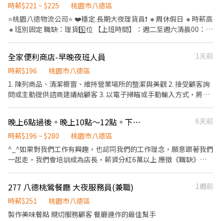
馬上上班 ❗️上班時間可調整 ❗️氣氛融洽、愉快上班
時薪$221 ~ $225
桃園市八德區
園市桃園區民安路124號1樓 桃園民有店：桃園市桃園區民有三街
425號1樓 桃園春日-智取店：桃園市桃園區春日路1171號1樓 桃園
⭐桃園八德物流公司⭐ ❤️穩定.長期大夜理貨員❗️ 🔸周休假日 🔸時薪高
桃鶯-智取店：桃園市桃園區桃鶯路125號1樓 桃園桃鶯二店：桃園
🔸班別固定 職缺：理貨5️⃣位 【上班時間】：週二至週六清晨00：
市桃園區桃鶯路230-1號1樓 桃園國強店：桃園市桃園區國強一街
00-08：00（09：00）視貨量微調下班時間 📌時段可再商量微調～
420號1樓 桃園莊敬店：桃園市桃園區莊敬路一段320號1樓 桃園朝
薪資：$221/時💰 (每週三匯款上週一到日的薪資） 工作：協助貨物
全家便利商店-早晚夜班人員
1天前
陽-智取店：桃園市桃園區朝陽街3號1樓 桃園龍城-智取店：桃園市
歸類整理 地點：桃園市八德區永豐路451號 ------------------------
桃園區龍城二街56號1樓 桃園寶慶-智取店：桃園市桃園區寶慶路
---------------------
時薪$196
桃園市八德區
296號1樓 新屋中山店：桃園市新屋區中山路339號1樓 新屋中華-智
1. 陳列商品、清潔櫥窗、維持營業場所的整潔與美觀 2. 接受顧客詢
取店：桃園市新屋區中華路225號1樓 楊梅三民店：桃園市楊梅區三
問或主動提供諮商建議給顧客 3. 以電子掃瞄或手動輸入方式，將商
民路47號1樓 楊梅四維店：桃園市楊梅區四維路48號1樓 楊梅成功-
品價格輸入收銀機或銷售系統進行收費，最後開立統一發票交付顧
智取店：桃園市楊梅區成功路19號1樓 楊梅青山店：桃園市楊梅區
客 4. POS系統收銀機操作、結帳
晚上6點過後。晚上10點～12點。下午3點。～八德
6天前
青山一街213號1樓 楊梅楊新-智取店：桃園市楊梅區楊新北路269-5
號1樓 楊梅瑞梅店：桃園市楊梅區瑞梅街188號1樓 楊梅萬大店：桃
時薪$196 ~ $280
桃園市八德區
園市楊梅區萬大路75號1樓 龜山山鶯-智取店：桃園市龜山區山鶯路
^_^如果對我們工作有興趣，也認同我們的工作理念，願意跟著我們
135號1樓 龜山文化二店：桃園市龜山區文化七路61號1樓 龜山文化
一起走，我們會培訓成為店長，薪資分紅6萬以上 應徵《職缺》如
店：桃園市龜山區文化二路34巷14弄21號1樓 龜山文學店：桃園市
下： 1、油炸技術培訓夥伴（儲備店長） 晚上6點過後～ 晚11點
龜山區文學路228號1樓 龜山光峯店：桃園市龜山區光峯路192號1
（晚6點～8點之間上班也可） 1、2～3個月的基本工作訓練，學習
樓 龜山長慶-智取店：桃園市龜山區長慶三街40號 龜山萬壽三-智取
277 八德桃鶯餐廳 大夜服務員(兼職)
1週前
櫃檯接待、內場切菜、灑胡椒。 2、能勝任基本工作後，開始培訓
店：桃園市龜山區萬壽路一段231號1樓 蘆竹大有-寄件店：桃園市
專業油炸技術（2～3個月）時薪220起薪 3、能夠於平日獨立作業，
時薪$251
桃園市八德區
蘆竹區大有街25號1樓 蘆竹大竹店：桃園市蘆竹區大竹路361號1樓
油炸品質速度都穩定。時薪250起薪 4、能夠於假日獨立作業，油炸
製作美味餐點 親切服務顧客 餐廳運作的最佳幫手
蘆竹大新店：桃園市蘆竹區大新一街26號1樓 蘆竹南順店：桃園市