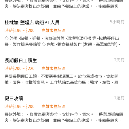
餐飲外場： ．負責為顧客帶位、安排座位、倒水。 ．將菜單遞給顧
客、解決顧客提出之疑問，並給予餐點上的建議。 ．後續將顧客點
餐訊息通知廚房做餐，或可進行簡易餐飲之料理。 ．於顧客用餐完
畢後，負責收拾碗盤與清理環境。 ．並負責結帳、收銀等工作。 餐
桂桃嬤-鹽埕店 晚班PT人員
5小時前
飲內場： ．擔任廚師的助手，處理烹飪前與烹飪中之準備工作與其
他餐廳相關事務。 ．負責洗、剝、削、切各種食材。 ．負責清理工
時薪$196 ~ $200
高雄市鹽埕區
作環境、設備和餐具。 ．準備不同餐點所需要的食材。 ．協助測量
◇ 外場 -點餐、送餐、洗滌碗盤等 -環境整理打掃 等 -協助夥伴出
食材的容量與重量。 ．負責擺盤、出餐。
餐，製作簡易餐點等 ◇ 內場 -麵食餐點製作 (煮麵、高湯備製等) -煎
炸台餐點製作(蛋餅、飯食、吐司、炸物等) -環境整理打掃 等 需學
習內、外場工作內容，並配合工作安排。 -完成主管交付之工作並執
長期假日工讀生
2天前
行落實 -如要應徵短期勿試，謝謝！ -需要長期穩定者，謝謝！ **遇
假日或有活動餐期較為忙碌！！。 -工作時段可談。 -上下班時間依
時薪$200 ~ $220
高雄市鹽埕區
當日門市營運狀況調整 -視工作表現進而調薪
需要長期假日工讀，不要寒暑假短期工。 於市集或夜市，協助開
攤、販售、收攤等事務。 工作地點為高雄市區：鹽埕、左營、鳳山
等市集活動點。 ～有興趣者，可以直接撥打電話應徵～
假日攻讀
1週前
時薪$196 ~ $200
高雄市鹽埕區
餐飲外場： ．負責為顧客帶位、安排座位、倒水。 ．將菜單遞給顧
客、解決顧客提出之疑問，並給予餐點上的建議。 ．後續將顧客點
餐訊息通知廚房做餐，或可進行簡易餐飲之料理，如：烤土司或調