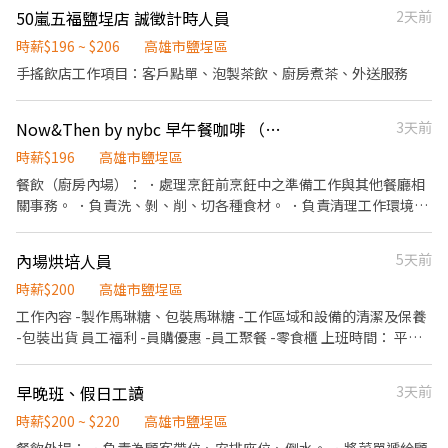
配飲料等。 ．於顧客用餐完畢後，負責收拾碗盤與清理環境。 ．並
50嵐五福鹽埕店 誠徵計時人員
2天前
負責結帳、收銀等工作。 餐飲內場： ．擔任廚師的助手，處理烹飪
前與烹飪中之準備工作與其他餐廳相關事務。 ．負責洗、剝、削、
時薪$196 ~ $206
高雄市鹽埕區
切各種食材。 ．負責清理工作環境、設備和餐具。 ．準備不同餐點
手搖飲店工作項目：客戶點單、泡製茶飲、廚房煮茶、外送服務
所需要的食材。 ．協助測量食材的容量與重量。 ．負責擺盤、打包
外帶服務。
Now&Then by nybc 早午餐咖啡 （內場正兼職）
3天前
時薪$196
高雄市鹽埕區
餐飲（廚房內場）： ．處理烹飪前烹飪中之準備工作與其他餐廳相
關事務。 ．負責洗、剝、削、切各種食材。 ．負責清理工作環境、
設備和餐具。 ．準備不同餐點所需要的食材。 ．協助測量食材的容
量與重量。 ．負責擺盤 * 上班即供應員工餐及飲料 * 不定時聚餐聚
內場烘培人員
5天前
會 * 集思廣益一起研發餐點
時薪$200
高雄市鹽埕區
工作內容 -製作馬琳糖、包裝馬琳糖 -工作區域和設備的清潔及保養
-包裝出貨 員工福利 -員購優惠 -員工聚餐 -零食櫃 上班時間： 平日
皆有 9:00-13:00/14:00-18:00/18:00-24:00(僅有周五會有晚班) 假日
9:00-18:00 (麻煩附上可配合的詳細時間) 工作內容不會到太繁複，
早晚班、假日工讀
3天前
新手也可以！ 如果你是因為學習力強、反應力快的夥伴都歡迎投履
歷呦 我們工作桌比較高、需要搬10公斤的鍋子，還需搬25公斤的砂
時薪$200 ~ $220
高雄市鹽埕區
糖上三樓，需要力氣夠的夥伴～ 排版方式：採一頭班