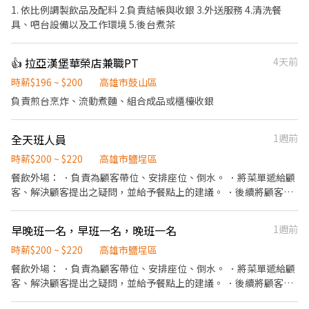
1. 依比例調製飲品及配料 2.負責結帳與收銀 3.外送服務 4.清洗餐
具、吧台設備以及工作環境 5.後台煮茶
👍 拉亞漢堡華榮店兼職PT
4天前
時薪$196 ~ $200
高雄市鼓山區
負責煎台烹炸、流動煮麵、組合成品或櫃檯收銀
全天班人員
1週前
時薪$200 ~ $220
高雄市鹽埕區
餐飲外場： ．負責為顧客帶位、安排座位、倒水。 ．將菜單遞給顧
客、解決顧客提出之疑問，並給予餐點上的建議。 ．後續將顧客點
餐訊息通知廚房做餐，或可進行簡易餐飲之料理，如：烤土司或調
配飲料等。 ．於顧客用餐完畢後，負責收拾碗盤與清理環境。 ．並
早晚班一名，早班一名，晚班一名
1週前
負責結帳、收銀等工作。 餐飲內場： ．擔任廚師的助手，處理烹飪
前與烹飪中之準備工作與其他餐廳相關事務。 ．負責洗、剝、削、
時薪$200 ~ $220
高雄市鹽埕區
切各種食材。 ．負責清理工作環境、設備和餐具。 ．準備不同餐點
餐飲外場： ．負責為顧客帶位、安排座位、倒水。 ．將菜單遞給顧
所需要的食材。 ．協助測量食材的容量與重量。 ．負責擺盤、打包
客、解決顧客提出之疑問，並給予餐點上的建議。 ．後續將顧客點
外帶服務。
餐訊息通知廚房做餐，或可進行簡易餐飲之料理，如：烤土司或調