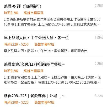
配飲料等。 ．於顧客用餐完畢後，負責收拾碗盤與清理環境。 ．並
兼職-廚師（無經驗可）
2週前
負責結帳、收銀等工作。 餐飲內場： ．擔任廚師的助手，處理烹飪
前與烹飪中之準備工作與其他餐廳相關事務。 ．負責洗、剝、削、
時薪$196
高雄市鹽埕區
切各種食材。 ．負責清理工作環境、設備和餐具。 ．準備不同餐點
1.負責廚房所需食材前置作業流程 2.廚房各項工作及業務 3.主管交
所需要的食材。 ．協助測量食材的容量與重量。 ．負責擺盤、打包
代事項 1.兼職早餐廚師 上班時間05:30~10:30 2.兼職日式火鍋吃到
外帶服務。
飽廚師 上班時間 平日12:30~21:00 假日 09:30~14:00 16:30~21:00
3.兼職中廚助手 上班時間09:30~14:00 16:30~21:00 皆供餐 請先投
早上熬湯人員，中午外送人員，各一位
1週前
履歷，主管審核通過後，會再與您約面試時間唷
時薪$220 ~ $250
高雄市鹽埕區
早上整理東西，熬湯，中午外送，需備駕照，長期配合佳
兼職宴會/廂房/日料吃到飽/早餐服務員
2週前
時薪$196
高雄市鹽埕區
1. 兼職宴會服務員 1.上菜服務。 2.排班彈性，白天晚上可調整。 3.
服務熱忱，配合度高。 時間:11:30~16:30 18:00~22:30 2.兼職廂房
服務員 1.負責 VIP 包廂的桌邊餐飲服務 2.協助餐前準備與餐後收尾
工作 3.能獨立完成基本服務流程 4.配合平日或假日午晚班彈性排班
夥伴208–225｜餐飲夥伴｜外場 ｜另有長時段夥伴需求
4天前
上下班時間隨客人需求適時調整 時間:11:30~16:30 18:00~22:30 3.
兼職日料吃到飽服務員 1.協助顧客點餐、加湯、上菜。 2.前置作業
時薪$208 ~ $225
高雄市鹽埕區