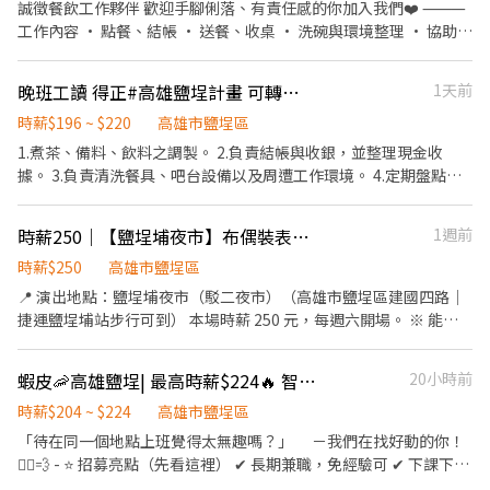
與收尾工作。 3.具服務熱忱，儀表態度佳，配合度高者 時間:
誠徵餐飲工作夥伴 歡迎手腳俐落、有責任感的你加入我們❤️ ⸻
17;00~21:30 11:00~14:30 *假日中午+晚上。 平日晚上 4.早餐服務
工作內容 • 點餐、結帳 • 送餐、收桌 • 洗碗與環境整理 • 協助餐
員 1.迎賓接待。 2.維護環境整潔。 3.服務客人、收盤、補盤、擦桌
點準備 • 進階可學習煎餃或鍋燒麵 ⸻ 時薪 208－225 元 依工
擺設餐具。 有供餐 請自備 黑襪（看不到腳踝）、黑皮鞋、黑西裝褲
作能力調整。 學會工作區後， 另有調薪機會。 具備現場判斷與時間
晚班工讀 得正#高雄鹽埕計畫 可轉正 鄰近駁二 門市人員 非誠勿擾
1天前
管理能力， 能依營運節奏安排工作優先順序， 兼顧出餐效率與備料
品質。 ⸻ 長期配合者優先 希望能穩定配合半年以上🙏 ⸻
時薪$196 ~ $220
高雄市鹽埕區
我們希望你 ✔ 手腳俐落 ✔ 有責任感 ✔ 不怕忙 ✔ 願意學習 ✔ 具有服
1.煮茶、備料、飲料之調製。 2.負責結帳與收銀，並整理現金收
務熱忱 ⸻ 每週二、三固定公休 其餘排班可於面試時討論。
據。 3.負責清洗餐具、吧台設備以及周遭工作環境。 4.定期盤點剩
⸻ 另有長時段夥伴需求 薪 35,000～40,000 元 依能力與工作經
下的飲料與耗材。 5.外送服務。 依公司需求排班，需配合輪班。可
驗調整 請先寄履歷來詢問喔。
轉正！ （早班也有職缺喔） 工作環境佳、設備新穎，後場有冷氣！
時薪250｜【鹽埕埔夜市】布偶裝表演｜自主報班・無經驗可
1週前
有冷氣！有冷氣！不用擔心廚房悶熱！夥伴們活力、好相處～ 出勤
與工作表現良好，通過階段性考核即享有調薪機會，付出看得見！
時薪$250
高雄市鹽埕區
我們珍惜每一位夥伴，致力打造優質的工作環境，也提供完整的學
📍 演出地點：鹽埕埔夜市（駁二夜市）（高雄市鹽埕區建國四路｜
習資源與成長空間。看似簡單的飲品，富含我們引以為傲的堅持與
捷運鹽埕埔站步行可到） 本場時薪 250 元，每週六開場。 ※ 能去
細節，以飲料「職人」精神，用心製作每一杯飲品，在充滿活力與
越多夜市，錄取機率越高！ 我們在高雄合作的夜市很多，可以依交
挑戰的氛圍中發揮團隊合作。歡迎志同道合的夥伴加入我們一起努
通便利性與個人喜好自行挑選： ・鹽埕埔（鹽埕區）｜週六 ・後勁
蝦皮🦐高雄鹽埕| 最高時薪$224🔥 智取店 #蝦皮店到店 #免經驗可
20小時前
力💪 #短期勿試 #非誠勿擾 #可排時間多、穩定者優先考慮 #需具備
（楠梓區）｜週五、週六 ・楠都（楠梓區）｜週日 ・大社（大社
駕照與機車
區）｜週三、週六 ・青年（鳳山區）、光華（苓雅區）、六合（新
時薪$204 ~ $224
高雄市鹽埕區
興區）、南華（新興區）、凱旋（前鎮區） ……更多場地無法列
「待在同一個地點上班覺得太無趣嗎？」 －我們在找好動的你！
舉，請見諒。 🚇 交通：捷運橘線鹽埕埔站下車走幾分鐘就到，緊鄰
🏃‍♀️💨 - ⭐ 招募亮點（先看這裡） ✔ 長期兼職，免經驗可 ✔ 下課下班
駁二藝術特區，公車、機車都方便。 班表上沒有列出的夜市或場地
就能上班，2–6 小時彈性排 ✔ 時薪＋津貼｜早班 $204、晚班 $224