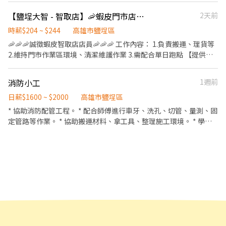
也能報名嗎？當然可以！高雄、台南、屏東只要你跑得到的夜市、
✔ 提供完整教育訓練＋店面實習（全程計薪） ✔ 滿半年享 端午 / 中
【鹽埕大智 - 智取店】🦐蝦皮門市店員✨ #薪資高 #快速上工 #完整職訓
2天前
商圈、活動、市集，都歡迎主動提出來，談得下來的場地我們就直
秋獎金 - 📦 工作內容 1️⃣ 包裹上架、裝箱、理貨、搬運、盤點 ▸ 請先
接開班給你跑。 🌟 工作亮點 ・自主報班制：班表自己挑，想跑幾天
自行評估身體是否能搬重 2️⃣ 工作性質為多門市跑點，不需久待門
時薪$204 ~ $244
高雄市鹽埕區
就跑幾天，享受真正的工作自由。 ・新手友善機制：第一次上場有
市，『著重於上架速度與準確度』 3️⃣ 設備維護與基本門市環境清潔
🦐🦐🦐誠徵蝦皮智取店店員🦐🦐🦐 工作內容： 1.負責搬運、理貨等
人帶，可先報 1～2 小時試試看，適應了再開始長期排班。 ・天天
4️⃣ 必須有機車駕照及自備機車 5️⃣ 依門市需求配合支援距離 10 公里
2.維持門市作業區環境、清潔維護作業 3.需配合單日跑點 【提供完
有場次：週一到週日都有場可報，不用等，這週就能開始賺。 ・邊
內門市(夜班16公里內) 6️⃣ 其他主管交辦工作內容與機動性協助 - ⏰
整教育訓練及店面實習】 ＝＝＝＝＝＝＝＝＝＝＝＝＝＝＝＝＝＝
賺錢邊健身：穿可愛布偶裝與民眾互動，跳一場等於健身房一小
班別說明 早班▸ 07:00–08:30 到班，每次班排約2–5 小時 晚班▸
＝ ✨ 目前尚有職缺：早班時薪($204)、晚班時薪($224)、夜班時薪
時。 ・大方展現自我：跳舞、揮手、搞怪、拍照互動都大受歡迎，
消防小工
1週前
17:30–23:30，每次班排班約2–6 小時 - 📌 實際排班依由 門市主管
($244)✨ （詳細上班時間如下） ＝＝＝＝＝＝＝＝＝＝＝＝＝＝＝
越敢玩收得越多。 📋 招募說明 ・合作模式：接案合作，短期體驗、
排班 📌 須配合一周至少給班4天(含假日) - 💰 薪資福利 早班時薪
＝＝＝＝ 早班時薪：07:00-12:00（可彈性調整"上班時間"最晚從
日薪$1600 ~ $2000
高雄市鹽埕區
長期穩定都歡迎。 ・新手試作：初次報班請註明「新人」，時段先
$204 （基本時薪196+智取店津貼8) 晚班時薪 $224 （基本時薪
08:30開始，預計排班3-5小時） 晚班時薪：18:30-22:30 夜班時
* 協助消防配管工程。 * 配合師傅進行車牙、洗孔、切管、量測、固
抓 1～2 小時，熟悉場地和流程。 ・適合對象：性格開朗、能配合
196+晚班津貼28) - ✅ 享勞保（一定有） ✅ 健保自行決定是否加保
薪：23:30-03:30 (一週排班約3～4天)
定管路等作業。 * 協助搬運材料、拿工具、整理施工環境。 * 學習
夜間時段、不怕在人群面前表現的你。 ・布偶裝、道具、飲水公司
✅ 任職滿半年享端午 / 中秋獎金 ✅ 薪資匯款（無法領現） - 📍 參考
消防配管施工技術，培養一技之長。
全部提供，自己不用準備任何東西，也不用先付任何費用。 ・全台
門市地點 ＃實際會依門市需求配合距離 10 公里內的門市 鹽埕大智 -
皆有團隊：桃城義演團服務範圍涵蓋全台灣，北北基桃、中彰雲嘉
智取店｜高雄市鹽埕區大智路120號1、2樓 - 📌 小提醒 每日皆有面
南、高屏都有據點，搬家或回鄉也能繼續跑，不用重新應徵。 📝 面
試安排，實際缺額依門市狀況調整，有興趣請按下【立即應徵】投
試怎麼進行 面試就在夜市現場，只需要配合 1 個小時，不用整場，
遞履歷，把握機會！ 🎈 其他區域、店型 職缺詢問｜點擊連結加入
當天就能看到實際工作的樣子，覺得合適再繼續排班，不勉強。 有
官方賴 https://lin.ee/oF0vyAn (ID : @270jwauh) ▸ 加入後請傳
興趣直接留言或私訊，會有專人跟你說明面試流程。
送貼圖才看到唷！