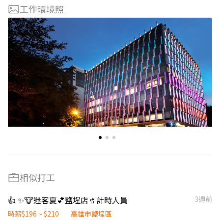
工作環境照
相似打工
👍 ✨🐮迷客夏💕鹽埕店🥤計時人員
3週前
時薪$196 ~ $210
高雄市鹽埕區