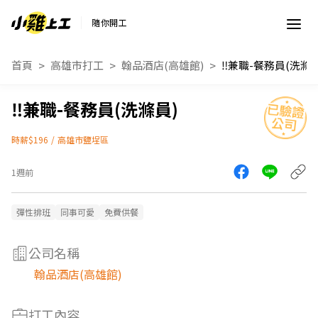
隨你開工
首頁
高雄市打工
翰品酒店(高雄館)
‼️兼職-餐務員(洗滌員
‼️兼職-餐務員(洗滌員)
時薪$196
/
高雄市鹽埕區
1週前
彈性排班
同事可愛
免費供餐
公司名稱
翰品酒店(高雄館)
打工內容