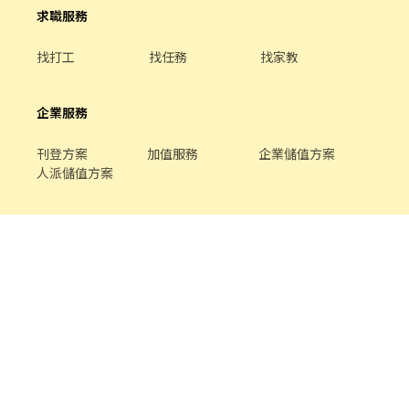
求職服務
找打工
找任務
找家教
企業服務
刊登方案
加值服務
企業儲值方案
人派儲值方案
關於我們
品牌介紹
家教服務
最新公告
平台規範
幫助中心
合作提案