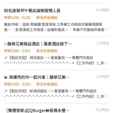
班16-24 ．勞健保 ．月休八天 ．無經驗🉑 ．短期打工❌ ．體質敏感
智取店 中和區自立路139巷2號1樓(缺早、晚、假日早、假日晚) ☀️
❌
中和連城 - 智取店 中和區連城路346之1號1樓(缺早、晚) ☀️中和景
知名連鎖早午餐店誠徵服務人員
4小時前
平三 - 智取店 中和區景平路638號1樓(缺早、晚) ☀️中和興南 - 智取
時薪$196 ~ $220
新北市板橋區
店 中和區興南路一段179號1樓(缺早、假日早、假日晚) ☀️五股工商
餐飲內場： 組裝 煮飯麵 整理環境 之準備工作與其他餐廳相關事
- 智取店 五股區工商路171號1樓(缺早、晚) ☀️永和中山 - 智取店 永
務。 ．負責清理工作環境、設備和餐具。 ．準備不同餐點所需要的
和區中山路一段102之1號1樓(缺晚、夜) ☀️永和永元 - 智取店 永和
食材。 ．協助測量食材的容量與重量。
區永元路97號1樓(缺早、晚、夜、假日早、假日晚) ☀️永和中興 - 智
取店 永和區中興街151號1樓(缺夜) ☀️汐止同興 - 智取店 汐止區同興
✨馥華艾美精品酒店｜萬豪酒店旗下品牌｜零經驗OK！跟我們一起玩轉餐飲
2小時前
路278號1樓(缺早) ☀️汐止秀峰 - 智取店 汐止區秀峰路74號1樓(缺
時薪$200 ~ $250
新北市板橋區
早、晚) ☀️汐止東城 - 智取店 汐止區康寧街459巷17號1樓(缺早) ☀️
板橋五和 - 智取店 板橋區和平路178號1樓(缺午) ☀️板橋仁化 - 智取
📌【面試流程】 視訊面試 －> 書面審核 －> 實體門市面試
店 板橋區仁化街173號1樓(缺早、晚、夜、假日早、假日晚) ☀️板橋
~*~*~*~*~*~*~*~*~*~*~*~*~*~*~*~*~*~ 📌【工作內容】 1_依標
北門 - 智取店 板橋區北門街55號1樓(缺早、晚) ☀️板橋四維 - 智取店
準流程，提供顧客良好服務。 2_協助備餐、補充茶水、餐具與備
板橋區四維路304號1樓(缺早、晚) ☀️板橋民權 - 智取店 板橋區民權
品，確保餐期運作順暢。 3_配合送餐、清桌與環境整理，維持餐廳
💫 與優秀的你一起共事｜馥華艾美酒店｜餐飲外場時薪人員（享完整培訓）
2小時前
路257號1樓(缺早、晚) ☀️板橋永豐 - 智取店 板橋區永豐街151號1樓
整潔與專業形象。 4_回應客人需求並回報突發狀況或客訴給主管。
(缺早、晚、假日早、假日晚) ☀️板橋光武 - 智取店 板橋區光武街36
5_按照流程完成開餐、收檯與餐期準備工作。 6_協助主管執行其他
時薪$200 ~ $250
新北市板橋區
巷2號1樓(缺晚) ☀️板橋長江 - 智取店 板橋區長江路二段159號1樓
營運支援事項。 ~*~*~*~*~*~*~*~*~*~*~*~*~*~*~*~*~*~ 📌【排
📌【面試流程】 採視訊面試 －> 書面審核 －> 實體門市面試
(缺晚) ☀️板橋信義 - 智取店 板橋區信義路150巷10號1樓(缺早、
班】 早、晚班輪班 ~*~*~*~*~*~*~*~*~*~*~*~*~*~*~*~*~*~ 📌
~*~*~*~*~*~*~*~*~*~*~*~*~*~*~*~*~*~ 📌【工作內容】 1_依標
晚、假日早、假日晚) ☀️板橋莒光 - 智取店 板橋區莒光路133巷1號1
【薪資計算】 💰32,000 - 40,000
準流程，提供顧客良好服務。 2_協助備餐、補充茶水、餐具與備
樓(缺早、晚、假日早、假日晚) ☀️板橋實踐 - 智取店 板橋區實踐路
~*~*~*~*~*~*~*~*~*~*~*~*~*~*~*~*~*~ 📌【其他】 ☑︎.錄取後需
品，確保餐期運作順暢。 3_配合送餐、清桌與環境整理，維持餐廳
［雙週發薪💰]QBurger🍔板橋永豐店 徵平假日長期佳
5小時前
93巷31號1樓(缺早、晚) ☀️板橋滿平 - 智取店 板橋區滿平街75號1樓
繳交體檢證明（自費）
整潔與專業形象。 4_回應客人需求並回報突發狀況或客訴給主管。