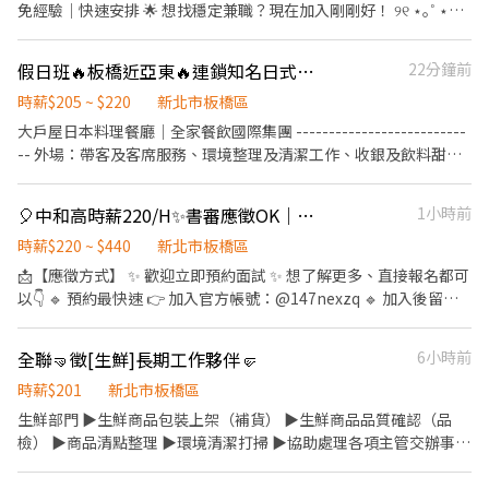
免經驗｜快速安排 🌟 想找穩定兼職？現在加入剛剛好！ ୨୧ ⋆｡˚ ⋆
─────── ⋆ ˚｡⋆ ୨୧ 📦【工作內容】 ✔ 包裹收寄、理貨盤點、
商品上架補貨 ✔ 協助門市日常營運及環境整理 ✔ 支援鄰近 1～5 間
假日班🔥板橋近亞東🔥連鎖知名日式定食餐廳#打工也有全勤獎金
22分鐘前
智取店（約 10 公里內），增加工作熟悉度與經驗 ✨ 工作流程簡
單，無經驗可，專人完整教學！ ୨୧ ⋆｡˚ ⋆ ─────── ⋆ ˚｡⋆ ୨୧
時薪$205 ~ $220
新北市板橋區
🕒【固定班別｜不用輪班】 ☀️ 早班 07:00–12:00 07:30–12:30 08:00
大戶屋日本料理餐廳｜全家餐飲國際集團 --------------------------
–13:00 08:30–13:30 💰 時薪214元 - 🌙 晚班 17:30–22:30 18:30–
-- 外場：帶客及客席服務、環境整理及清潔工作、收銀及飲料甜點
23:30 💰 時薪234元 - 📅 假日班 ☀️ 07:00–12:00💰 時薪 $214 🌙
製作 內場：餐點備製及調理、餐點品質確認、設備及廚房清潔維護
17:30–23:30💰 時薪 $234 ⚠️ 固定班別，不需輪班 ✔ 周休二日可配
※ 固定內外場服務 ---------------------------- ☛缺額：晚班、全天
🎈中和高時薪220/H✨書審應徵OK｜冷氣房免穿無塵衣✅周休二日福利好🎁
1小時前
合 ✔ 短期也歡迎 ୨୧ ⋆｡˚ ⋆ ─────── ⋆ ˚｡⋆ ୨୧ 📍【工作地點】
班、假日班 ☛國定假日及停班停課日雙倍薪資 ---------------------
📦板橋北門 - 智取店 新北市板橋區北門街55號1樓 📦板橋四維 - 智
------- ▲ 09:00 – 22:30（彈性排班制） ▲ 每日 4–8 小時、每週 3–
時薪$220 ~ $440
新北市板橋區
取店 新北市板橋區四維路304號1樓 📦板橋滿平 - 智取店 新北市板
5 天 ▲ 排班制 (依照各門市營運時間為主) ▲ 可預支薪資：日領／周
📩【應徵方式】 ✨ 歡迎立即預約面試 ✨ 想了解更多、直接報名都可
橋區滿平街75號1樓 📦板橋仁化 - 智取店 新北市板橋區仁化街173
領 ---------------------------- 注意!!!!! 全台北中南都有分店，歡迎
以👇 🔹 預約最快速 👉 加入官方帳號：@147nexzq 🔹 加入後留
號1樓 📦板橋實踐 - 智取店 新北市板橋區實踐路93巷31號1樓 📦板
詢問!!!! ☞直接投履歷立即為您安排面試☜ ☎加好友：✂✂截圖詢問
言：「姓名＋電話＋截圖應徵的職缺」 📞 電話諮詢 0965-020-660
橋信義 - 智取店 新北市板橋區信義路150巷10號1樓 📦板橋民權 - 智
ID: 0908792308
➤ 找惠小姊 📎 快速連結 點這裡加入 ➤ https://lin.ee/2emTrEo 💻
取店 新北市板橋區民權路257號1樓 ⭐ 以上皆為無條件店家 ୨୧ ⋆｡˚ ⋆
全聯🤜徵[生鮮]長期工作夥伴🤛
6小時前
✨ 【電腦 上市櫃】中和招募中！ ✨💻 「超高時薪 日日領1400！」
─────── ⋆ ˚｡⋆ ୨୧ 🎁【福利】 🤍 勞健保、勞退 ⛽ 油資補助
📍地點：新北市中和區員山路 🌏 全世界堅固型筆電市佔率最高大廠
時薪$201
新北市板橋區
🎉 推薦獎金 📚 完整教育訓練 🚫 無仲介費、無抽成 💰 國定假日雙薪
🏢 日本外商公司｜福利優質穩定！ 🎉 不定時發放獎金！ 🍱 派遣員
生鮮部門 ▶️生鮮商品包裝上架（補貨） ▶️生鮮商品品質確認（品
加倍 ୨୧ ⋆｡˚ ⋆ ─────── ⋆ ˚｡⋆ ୨୧ 🌼｜這份工作適合你｜ ✅ 沒
工也能一起參加尾牙大餐！ 🌟 職缺優點一覽 🌟 ✅ 冷氣房舒適環境
檢） ▶️商品清點整理 ▶️環境清潔打掃 ▶️協助處理各項主管交辦事項
有機車、沒有駕照也可以 ✅ 想找固定兼職 ✅ 學生、二度就業、兼職
✅ 工作內容簡單好上手 ✅ 免無塵衣／免經驗可 ✅ 上市櫃企業 ✅ 非
▶️賣場協助客人
族都歡迎 ✅ 無經驗也能快速上手 ✅可搬10–15公斤 ✅可支援鄰近門
流動線作業 ✅ 外商福利超級好 📋 職缺資訊 📅 休假制度：週休二