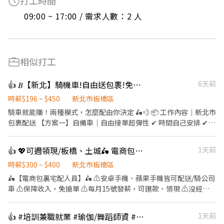
打工時間
09:00 ~ 17:00 / 需求人數：2 人
相似打工
👍 𝐵【新北】騎機車!自由送包裹!免經驗!快速上工!隨時上工!
6天前
時薪$196 ~ $450
新北市板橋區
騎車就能賺！兩種模式，怎麼配由你決定 🛵💨 📦 工作內容｜新北市
包裹配送 【方案一】自備車｜自由接單超彈性 ✔ 時間自己安排 ✔
一件最高可達40元 ✔ 想跑就跑、想賺就賺！ 適合想兼職、斜槓、時
間自由的人🔥 【方案二】公司車配送｜穩定收入型 ✔ 公司提供車輛
👍 💖可週領現/板橋、土城🛵 電商包裏宅配/免經驗平均50k~70k/公司車
1天前
✔ 固定上班 8:00－17:00 ✔ 當月紅字休幾天就休幾天 ✔ 貨量穩定，
領5萬以上不是夢想！ 適合想穩定收入、長期發展的人💪 ✅ APP自
時薪$300 ~ $400
新北市板橋區
動安排路線，不怕迷路 ✅ 無經驗可，新手也能快速上手 ✅ 每件包裹
🛵【電商包裏宅配人員】🛵 ⚠️安卓手機、蘋果手機皆可配送/騎公司
配送距離不超過3公里 🔥 你缺的不是工作，是一份「肯跑就有錢」
車 ⚠️保障收入，免搶單 ⚠️每月15號發薪，可匯款、領現 ⚠️沒經驗
的機會！ 現在缺人中，想做自由型或穩定型都可以！ 有車沒車都能
可👉👉👉app自動排好配送路線，不怕路不熟 ⚠️包裹送越多領越
聊，立即加入最夯配送行列！ 🛵📦 💵 周領報酬： 現金流超彈性，
多、依考核另有獎金 📌【工作內容】 ↪︎ 以機車配送包裏 ⏰【上班時
👍 #培訓兼職就業 #瑜伽/舞蹈師資 #歡迎二度就業應徵
1天前
急需用錢免煩惱。
間】 一~日 09:00~18:00 排休制 💵【薪資待遇】 平均收入約50～