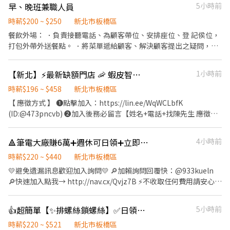
市 ✅短期、兼職都歡迎 ୨୧ ⋆｡˚ ⋆ ─────── ⋆ ˚｡⋆ ୨୧ 📩【立即
早、晚班兼職人員
5小時前
日、見紅休 🕐 上班時段（含津貼） ☀️ 日班：08:00～17:10 220/H
應徵】 1️⃣ 填寫履歷 👉 https://reurl.cc/GazaRW 2️⃣ 加入 LIN 👉
$38,720起 （✨加班另計！加班多收入更高✨） 🔧 工作內容 🪛 鎖螺
時薪$200 ~ $250
新北市板橋區
https://reurl.cc/lNxbvE ID：@440mente 📌 留言： **「姓名＋電
絲、組裝、包裝作業 ➡️ 簡單易學，入門就能上手！ 🎁 公司福利亮
話＋應徵板橋智取＋找 Mini 專員」** ୨୧ ⋆｡˚ ⋆ ─────── ⋆ ˚｡
餐飲外場： ．負責接聽電話、為顧客帶位、安排座位、登 記侯位，
點 🍱 員工餐廳／可購買餐卷 🎂 三節獎金＋尾牙活動 💰 穩定薪資＋
⋆ ୨୧ 🚨 名額有限，請先卡位！ 📢 沒有機車、沒有駕照都可以應徵！
打包外帶外送餐點。 ．將菜單遞給顧客、解決顧客提出之疑問，並
外商環境 🏆 高錄取率、好評不斷
📌 收到履歷後會立即安排面試，請確認有意願再按「我要應徵」，
給予餐點上的建議。 ．於顧客用餐完畢後，負責收拾碗盤與清理環
錄取後將依序通知報到，額滿即停止招募！
境。 ．並負責結帳、收銀等工作。 餐飲內場： ．負責煮麵、煎烤肉
【新北】⚡最新缺額門店 🦐 蝦皮智取/門市 ⚡快速報到
1小時前
夾饃、擺盤打料等工作。 負責清理工作環境、設備和餐具。 ．準備
不同餐點所需要的食材。 ．協助測量食材的容量與重量。 ．負責擺
時薪$196 ~ $458
新北市板橋區
盤、打包外帶服務。
【 應徵方式 】 ❶點擊加入：https://lin.ee/WqWCLbfK
(ID:@473pncvb) ❷加入後務必留言【姓名+電話+找陳先生 應徵新
北蝦皮門市(或職缺截圖)】 ⚠️面試、應徵請線上預約，勿直接跑門
店唷! --------------------------- 【☀️智取店(無人店)☀️】 ✦工作薪
🔺筆電大廠賺6萬➕週休可日領➕立即上班❤️日商品牌大廠❤️簡易組包裝🔥高錄取率🥰
4小時前
資 $214-244/hr+(晚班獎金 20 /夜班獎金 40) ✦工作內容-不需顧客
服務 1.包裹搬運、理貨(搬物流箱10~15公斤不等) 2.維持門市作業區
時薪$220 ~ $440
新北市板橋區
環境、清潔 3.配合單日跑點(1~5間門市) 🔔需自備機車、駕照 ✦工作
💛避免遺漏訊息歡迎加入詢問💛 🔎加賴詢問回覆快：@933kueln
時間 (日排2~5hr依實際情況而定) ⭕缺額門市、班別如下方⭕ 固定
🔎快速加入點我→ http://nav.cx/Qvjz7B ⚡不收取任何費用請安心詢
早班 07:00-13:30、08:30-13:30 固定晚班 17:30-23:30、18:30-
問⚡ ▬▬▬▬🔺立即應徵🔺▬▬▬▬ 🎈中和周休電腦組包裝立
23:30 固定夜班 23:30-03:30 ✦排班方式 含假日周排班3-5天班 -----
即上班🎈 🚗全世界堅固型筆電最高市佔率🚗 ✨快和朋友家人們搶先
👍超簡單【✨排螺絲鎖螺絲】✅日領１４００元✅時薪220✅月進7萬✅冷氣廠房
5小時前
---------------------- 【✔️有人店(一般門市)✔️】 ✦工作薪資 $196-
報名✨ ✅免穿無塵衣 ✅加班提供小點心 ✅冷氣廠房 ✅免經歷 ✅固
221/hr ✦工作內容- (提供完整教育訓練及店面實習) 1.負責包裹收
定班免輪班 ✅員工餐廳 ✅訂單穩定加班機會多 ✅完整教育訓練 🚅
時薪$220 ~ $521
新北市板橋區