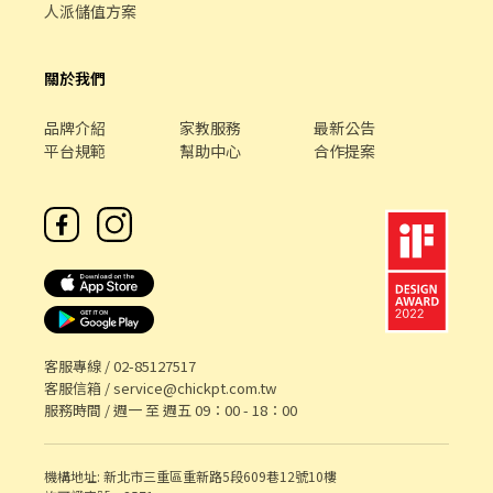
前路38號1樓(缺早、午) ☀️新莊榮華 - 智取店 新莊區榮華路一段58
人派儲值方案
號1樓(缺早、晚、假日早、假日晚) ☀️新莊體育 - 智取店 新莊區公園
路95號1樓(缺假日早、假日晚) ☀️新莊中信 - 智取店 新莊區中信街
53號1樓(缺夜) ☀️萬里瑪鋉 - 智取店 萬里區瑪鋉路41號1、2樓(缺
關於我們
早、晚) ☀️蘆洲水湳 - 智取店 蘆洲區水湳街31號1樓(缺晚、假日早、
假日晚) ☀️蘆洲長安二 - 智取店 蘆洲區長安街44號1樓(缺晚、假日
品牌介紹
家教服務
最新公告
早、假日晚) ✔️八里中山店 八里區中山路二段306號1樓(缺早、晚、
平台規範
幫助中心
合作提案
月) ✔️三重中正店 三重區中正北路101號1樓(缺晚) ✔️三重龍門二店
三重區龍門路232號1樓(缺早) ✔️土城中正店 土城區中正路67巷20號
1樓(缺早、晚) ✔️土城立仁店 土城區立仁街6號1樓(缺早、晚) ✔️土城
明德店 土城區明德路一段309號1樓(缺早、晚) ✔️土城學府店 土城區
學府路一段91號1樓(缺早、晚) ✔️中和自立店 中和區自立路23號1樓
(缺晚) ✔️中和宜安店 中和區宜安路149號1樓(缺早、晚、假日) ✔️中
和捷運店 中和區捷運路18號1樓(缺早、晚、假日) ✔️五股西雲店 五
股區西雲路70號1樓(缺早、晚、月) ✔️永和永平店 永和區仁愛路308
號1、2樓(缺早) ✔️汐止大同店 汐止區大同路二段667號一樓(缺早、
客服專線 /
02-85127517
午、晚、假日) ✔️汐止明峰店 汐止區明峰街15號1樓(缺早、午、
客服信箱 /
service@chickpt.com.tw
晚、假日) ✔️汐止青山店 汐止區青山路29號(缺早、午、晚、假日) ✔️
服務時間 / 週一 至 週五 09：00 - 18：00
汐止新昌店 汐止區新昌路12號1樓(缺晚、假日) ✔️汐止樟樹二店 汐
止區樟樹一路141巷3號1樓(缺早、午、晚、假日) ✔️板橋大觀店 板
橋區大觀路二段173號1樓(缺晚) ✔️板橋文聖店 板橋區文聖街173號1
機構地址: 新北市三重區重新路5段609巷12號10樓
樓(缺假日) ✔️板橋民治店 板橋區民治街88號1樓(缺晚、假日) ✔️板橋