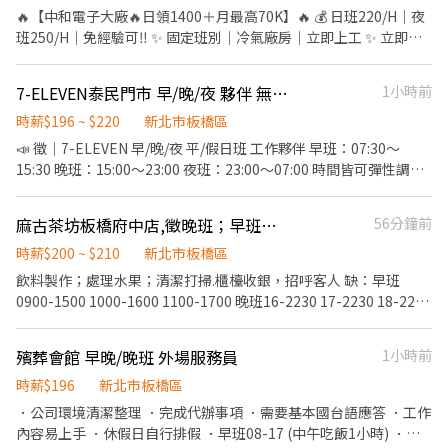
寄、搬運、盤點、理貨等 2.門市相關作業 3.可配合調店、支援佳(兼
近捷運站走路8分鐘 🚌公車多線可搭乘 ➜51/231/793/藍
🔥【中和電子大廠🔥日領1400＋月最高70K】🔥 💰 日班220/H｜夜
職可不調店) ✦工作時間 ⭕缺額門市、班別如下方⭕ 固定早班
31/57/307/796 ⭐工作地點：中和區員山路(近環球影城) ⭐工作內
班250/H｜免經驗可‼️ ✨ 固定班別｜冷氣廠房｜立即上工 ✨ 立即卡
10:30-17:30 (平日4-6H/假日6-8H) 固定晚班❶16:15-22:45
容：筆電組裝電動鎖螺絲 ⭐休假制度：週休二日 ⭐休息時間：用餐
位應徵 ➡️https://lin.ee/9v2okLQ
❷18:45-22:45（一週至少2天16:15起班） ✦排班方式 含假日周排
50分/上下午10分 ⭐工作時間/薪資待遇(含津貼/加班)： ▶️日
━━━━━━━━━━━━━━━ 🎯【職缺亮點】 💵 日班時薪
班3-5天班 ----------------------------- ▶工作地點 (可自選門店) 缺
7-ELEVEN泰民門市 早/晚/夜 夥伴 無經驗可
1小時前
08:00~17:10 $220/h ➜大約 $38,720~62,868 ⭕可日領/可週領⭕
$220/H 🌙 夜班時薪 $250/H 💸 可日領 $1,400／天 📅 固定班別（免
額如下 ☀️八里龍形 - 智取店 八里區龍形三街3號1樓(缺早、晚) ☀️三
▬▬▬▬🔺立即應徵🔺▬▬▬▬ 💛避免遺漏訊息歡迎加
輪班） 🏭 冷氣廠房，工作環境舒適
時薪$196 ~ $220
新北市板橋區
重三民 - 智取店 三重區三民街77號1樓(缺早、晚) ☀️三重五華 - 智取
入詢問💛 🔎加賴詢問回覆快：@933kueln 🔎快速加入點我→
━━━━━━━━━━━━━━━ 📍【工作地點】 新北市中和區員
📣 徵｜7-ELEVEN 早/晚/夜 平/假日班 工作夥伴 早班：07:30～
店 三重區五華街62之1號1樓(缺早、晚、假日早、假日晚) ☀️三重正
http://nav.cx/Qvjz7B ⚡不收取任何費用請安心詢問⚡
山路 ━━━━━━━━━━━━━━━ 📦【工作內容】 ✔ 筆電相
15:30 晚班：15:00～23:00 夜班：23:00～07:00 時間皆可彈性調整
義 - 智取店 三重區正義北路335號1樓(缺早、晚、全天、假日早、假
關製程 ✔ 電動起子鎖螺絲 ✔ 測試／包裝作業
🕖 加入我們，你會負責： ✨ 收銀結帳 ✨ 商品補貨、上架 ✨ 咖啡／
日晚) ☀️三重光復 - 智取店 三重區光復路一段21號1樓(缺早、晚) ☀️
━━━━━━━━━━━━━━━ ⏰【上班時間】 ☀️ 日班 08:00－
熱食製作 ✨ 店內清潔與環境維護 ✨ 商品進貨、盤點 ✨ 提供顧客親
三重慈愛 - 智取店 三重區慈愛街74號1樓(缺早、晚) ☀️三重雙園 - 智
麻古茶坊板橋府中店,徵晚班；早班人員
56分鐘前
17:10 🌙 夜班 24:00－09:10 🕒【休息時間】 上下午各休息10分鐘
切服務 💛 無經驗可 💛 工作有伴不孤單 💛 工作氣氛佳 💛 歡迎學生、
取店 三重區雙園街124號1樓(缺早、晚) ☀️三峽大觀 - 智取店 三峽區
午休50分鐘 📅【休假制度】 週休二日（需配合加班）
二度就業、想穩定工作的你 #兼職 #打工 #寒暑假 #不定期獎金 期待
時薪$200 ~ $210
新北市板橋區
大觀路24號1樓(缺早、晚) ☀️三峽民族 - 智取店 三峽區民族街12號1
━━━━━━━━━━━━━━━ 💰【薪資待遇】含津貼 🔹日
你/妳加入我們🙌🏻
樓(缺早、晚) ☀️三峽永安 - 智取店 三峽區永安街94號1樓(缺早、晚)
飲料製作；處理水果；清潔打掃.櫃檯收銀，招呼客人 缺：早班
$220/H-$488/H ➡️$38,720 配合加班【64,270元】 🔹夜 $41,000 配
☀️三峽國光 - 智取店 三峽區國光街81巷3之2號1樓(缺早、晚) ☀️土
0900-1500 1000-1600 1100-1700 晚班16-2230 17-2230 18-2230
合加班【69,728元】 ━━━━━━━━━━━━━━━ 🎁【其他福
城延吉 - 智取店 土城區延吉街26號與28號1樓(缺早、晚、假日早、
（高三生需確定會在台北念大學喔，） 反應快，活潑外向，長期！
利】 🍱 員工餐每餐50元（公司補助） 🍽️ 加班免費提供小餐點 🚇 中
假日晚) ☀️土城金安 - 智取店 土城區金安街36號1樓(缺早、晚、假日
時薪200-210（新夥伴前1-2個月196） 手腳俐落好相處， 排班彈
原捷運站步行約8分鐘，交通便利 🚌 可搭乘公車 51、231、793、
殯葬會館 早晚/晚班 外場服務員
1小時前
早、假日晚) ☀️土城裕生 - 智取店 土城區裕生路28號(缺早、晚、假
性，一週至少3-5天（週排班） 平均月時數90-120小時（不會沒班
藍31、57、307、796 ━━━━━━━━━━━━━━━ 📌【應徵
日早、假日晚) ☀️中和力行 - 智取店 中和區連勝街19號1樓(缺早、假
上） 每次上班至少4-6小時 可依照自己的時間做調整..
時薪$196
新北市板橋區
方式】 1️⃣ 截圖＋私訊 2️⃣ 提供姓名／電話／生日 ✨ 立即卡位應徵
日早) ☀️中和民享 - 智取店 中和區民享街66號1樓(缺早、晚) ☀️中和
．公司環境清潔整理 ．完成代辦事項 ．需要基本國台語應答 ．工作
➡️https://lin.ee/9v2okLQ
安平 - 智取店 中和區安平路17號1樓(缺早、晚) ☀️中和成功 - 智取店
內容易上手 ．休假日自行排假 ．早班08-17 (中午吃飯1小時) ．晚
中和區成功路1巷8號1樓(缺早、晚、假日早、假日晚) ☀️中和秀山 -