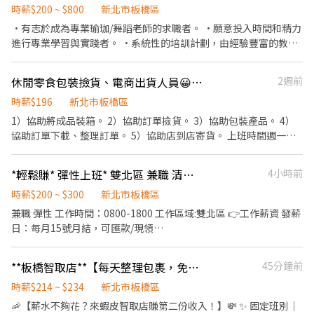
70K 📍【工作地點】 新北市板橋區、土城區、蘆洲區、三重區<==
時薪$200 ~ $800
新北市板橋區
任選 --------------------⬇️應徵方式⬇️------------------------- 📩
•有志於成為專業瑜珈/舞蹈老師的求職者。 •願意投入時間和精力
【火速卡位應徵流程】 ➊ 點擊填寫廠商制式履歷（1分鐘完成，快
進行專業學習與實踐者。 •系統性的培訓計劃，由經驗豐富的教練
速安排送審）： 👉https://reurl.cc/V292KN 🔒 【隱私防線】個資僅
親自指導。 •實際教學的機會，幫助您在實踐中成長，提升教學技
供廠商審核，敏感欄位（身分證/詳細地址）錄取前皆可先不填！ ➋
巧。 •培訓期內提供兼職工作機會，您可以一邊學習一邊獲得收
休閒零食包裝撿貨、電商出貨人員😀急需新血 歡迎應徵
2週前
加入留言： 👉https://lin.ee/OBnhVN5 私訊留下 ⌜姓名+電話 +應
入。
徵電商包裏外送」💥
時薪$196
新北市板橋區
1）協助將成品裝箱。 2）協助訂單撿貨。 3）協助包裝產品。 4）
協助訂單下載、整理訂單。 5）協助店到店寄貨。 上班時間週一至
週五 8:00-17:00 週休二日，國定假日休假，準時下班。 提供勞健
保、團保。 目前希望是9月～明年2月短期約半年，也有可能是長期
*輕鬆賺* 彈性上班* 雙北區 兼職 清潔人員
4小時前
需求。 產品是休閒零食：餅乾糖果、蜜餞堅果、魚乾豆乾、禮盒。
如果您是細心、手腳敏捷的夥伴，歡迎加入應徵喔💪
時薪$200 ~ $300
新北市板橋區
兼職 彈性 工作時間：0800-1800 工作區域:雙北區 👉工作薪資 發薪
日：每月15號月結，可匯款/現領
————————————————————— 👍快速應徵+傳訊息詢問
（姓名電話） 👍官方詢問連結，可詢問職缺詳細內容👇👇//游小姐
**板橋智取店**【每天整理包裹，免整理老闆情緒🤣】走路也能上班✨214~234
45分鐘前
(柚子) https://lin.ee/TaFmKGl
時薪$214 ~ $234
新北市板橋區
🦐【薪水不夠花？來蝦皮智取店賺第二份收入！】💸 ✨ 固定班別｜