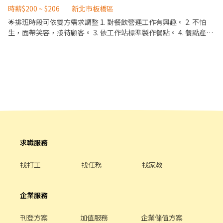
(缺早、晚、夜、假日早、假日晚) ☀️板橋樂群 - 智取店 板橋區樂群
5_按照流程完成開餐、收檯與餐期準備工作。 6_協助主管執行其他
時薪$200 ~ $206
新北市板橋區
路140號1樓(缺早、晚、假日早、假日晚) ☀️林口仁愛 - 智取店 林口
營運支援事項。 ~*~*~*~*~*~*~*~*~*~*~*~*~*~*~*~*~*~ 📌【排
🌟排班時段可依雙方需求調整 1. 對餐飲營運工作有興趣。 2. 不怕
區仁愛路二段628號1樓(缺早、晚、假日早) ☀️林口晴空 - 智取店 林
班】 早、晚班輪班 ~*~*~*~*~*~*~*~*~*~*~*~*~*~*~*~*~*~ 📌
生，面帶笑容，接待顧客。 3. 依工作站標準製作餐點。 4. 餐點產品
口區文化三路一段39巷110號1樓(缺早、晚、假日早、假日晚) ☀️新
【其他】 入職後需自費繳交供膳體檢及良民證
介紹與推薦。 6. 店鋪環境清潔。 7. 其他主管交代事項。 🌟相關福利
林口文北 - 智取店 林口區文化北路一段311號1樓(缺早、午、晚) ☀️
~*~*~*~*~*~*~*~*~*~*~*~*~*~*~*~*~*~ 📌【餐飲外場職缺】
1. 起薪200元，累積工作達180小時，調薪206元 2. 工作滿 60小時，
金山中正 - 智取店 金山區中正路59號1樓(缺早、晚、假日晚) ☀️泰山
LUMI 高空酒吧 – 餐飲服務PT(一頭班) LUMI 高空酒吧 – 調酒師PT
每月有額外獎金 3. 出勤日如遇國定假日，加發1倍薪資 4. 依排班時
明志 - 智取店 泰山區明志路二段291號1樓(缺早、晚、夜) ☀️泰山泰
(一頭班) Belle Epoque花漾全日餐廳 – 餐飲服務PT(一頭班)
數比例，滿年資，給予特休年假 5. 每年有學習補助金 6. 表現好優先
林 - 智取店 泰山區泰林路二段217號1樓(缺早、晚、假日晚) ☀️淡水
Jasmine中餐廳 – 餐飲服務PT Banquet宴會廳 - 餐飲服務PT
轉正式人員💰💰 ❤️職好| 專業培訓超給力，線上線下多元學習，給你
海都 - 智取店 淡水區新市三路二段361號1樓(缺早、晚、假日早、假
職場超能力！ ❤️福利佳| 每年提供學習補助金2,000元、員工餐8折
日晚) ☀️淡水新市 - 智取店 淡水區新市一路三段162號1樓(缺早、假
優惠、三節獎金 ❤️離家近| 雙北門市超過百間，處處與你同在
日早、假日晚) ☀️新淡水鄧學 - 智取店 淡水區水源街一段146號和
146之1號1樓(缺早、午、晚) ☀️新店七張 - 智取店 新店區北新路二
段20號1樓(缺早、晚、夜、全天、假日早、假日晚) ☀️新店安康 - 智
取店 新店區安康路二段161號1樓(缺早、晚、夜、全天) ☀️新店安祥
求職服務
- 智取店 新店區安祥路125號1樓(缺早、晚、全天、假日早、假日
晚) ☀️新店清潭 - 智取店 新店區北宜路二段201號1樓(缺早、晚、假
找打工
找任務
找家教
日早、假日晚) ☀️新新店百忍 - 智取店 新店區百忍街1-1號(缺早、
午、晚) ☀️新莊中正 - 智取店 新莊區中正路881-16號1樓(缺早、
晚、假日早、假日晚) ☀️新莊中港二 - 智取店 新莊區中港一街126號
企業服務
1樓(缺早、晚、假日早、假日晚) ☀️新莊公園 - 智取店 新莊區公園路
60號1樓(缺早、晚、假日早、假日晚) ☀️新莊安國 - 智取店 新莊區頭
刊登方案
加值服務
企業儲值方案