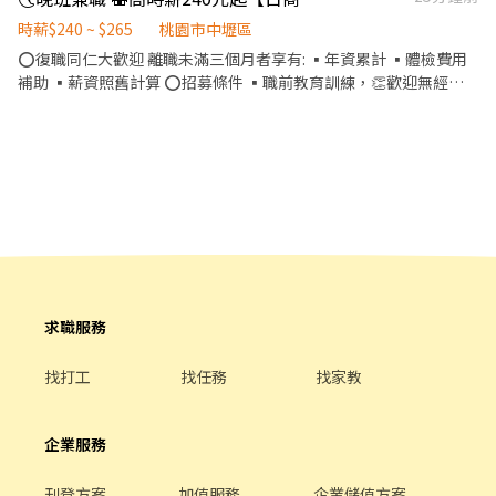
交付商品、開發票或收據，完成交易手續。 6、於當天打烊前，撰
店。 加入我們，一起打造便利、溫暖的購物環境，期待你的加入！
寫當日交班報表。 招募條件 1、長期打工。 2、彈性排班（每日至
時薪$240 ~ $265
桃園市中壢區
少排班4小時，請於面試時與主管確認班表）。 3、畢業後可轉正。
⭕復職同仁大歡迎 離職未滿三個月者享有: ▪年資累計 ▪體檢費用
獎金福利 1、生日禮券 2、員工購物優惠
補助 ▪薪資照舊計算 ⭕招募條件 ▪職前教育訓練，👏歡迎無經驗
者加入!! ▪歡迎學生打工、二度就業、上班族兼職 ▪彈性排班：
8:30~23:30(請於面試時與主管確認班表) ⭕工作內容 ▪外場 帶客入
座→介紹、現場服務→商品提供→食材補充→簡單飲料製作→ 確認
結帳金額→收銀結帳→客席收桌整理→物品收納→清潔整理環境維
護 等 ▪內場 商品進貨、準備、整理→料理製作→提供餐點→餐具清
洗→庫存盤點、出貨 等 ⭕獎金福利 ▪生日禮券 ▪不定期活動競賽
獎金 ▪💹一年4次考核及調薪 ▪💵加班費5分鐘為單位計算 ⭕企業
魅力 ▪「以人為本」注重團隊合作及交流，採納同仁的意見，提升
參與感 ▪除學習到日本商業禮儀、衛生知識及專業的烹飪技巧，還
可接觸店鋪的經營管理，例如：成本控管及數據分析等專業知識 ▪
求職服務
升遷快速且制度完善，依努力及成果將有升遷加薪的機會 ▪享有完
善的福利制度，加班費為5分鐘為單位計算，重視員工的辛勤付出
找打工
找任務
找家教
▪計畫拓展全台灣，讓更多人有機會品嚐美味平價壽司，致力成為
頂尖品牌 ⭕基本保障 ①加班費(以5分鐘為單位計算) ②勞保、健
保、意外險 ③每月提撥勞工退休新制6% ④特休／年假按照勞基法
企業服務
規定 ⑤颱風天出勤津貼補助 ⑥員工店內用餐折扣 ⑦提供員工制服
⑧任職一年後提供免費健檢 ⭕其它 【實習相關】 歡迎餐飲相關科
刊登方案
加值服務
企業儲值方案