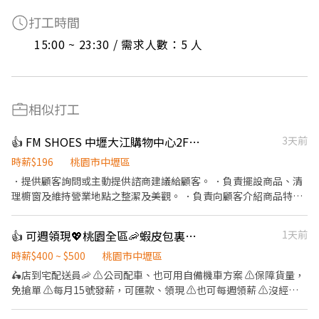
打工時間
15:00 ~ 23:30 / 需求人數：5 人
相似打工
👍 FM SHOES 中壢大江購物中心2F鞋子PT人員(9月/14開始上班)
3天前
時薪$196
桃園市中壢區
．提供顧客詢問或主動提供諮商建議給顧客。 ．負責擺設商品、清
理櫥窗及維持營業地點之整潔及美觀。 ．負責向顧客介紹商品特
徵、品質與價格及示範操作方法，以協助顧客選擇。 ．負責在顧客
成交後之包裝、收款、交付商品、開發票或收據。 ．負責在當天結
👍 可週領現💖桃園全區🦐蝦皮包裏外送員/免經驗平均50～80K，公司車
1天前
束營業前，統計銷售情形、盤點貨品存量及撰寫當日業務報表。
時薪$400 ~ $500
桃園市中壢區
🛵店到宅配送員🦐 ⚠️公司配車、也可用自備機車方案 ⚠️保障貨量，
免搶單 ⚠️每月15號發薪，可匯款、領現 ⚠️也可每週領薪 ⚠️沒經驗
可👉👉👉app自動排好配送路線，不怕路不熟 ⚠️有經驗可👉👉👉