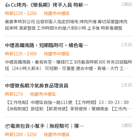
至門市自行取貨配送，沒有傳統宅配人事問題 📌 工作內容： ↪︎ 以機
👍 Cc烤肉-《徵長期》烤手人員 時薪220-250
1週前
車配送蝦皮電商包裏 ↪︎ 機車配送包裹至指定地點(範圍3km內) 🔛 上
線時間 早班： 08:00~17:00 晚班1：12：00~21：00 晚班2：17：
時薪$220 ~ $250
桃園市中壢區
00~21：00時段可談 平均約50～80K ✅ 領薪彈性：每月15號準時發
需要準時到公司 出發到客人指定的場地 烤肉外燴 需切菜擺盤烤肉
薪（可匯款/領現），亦可配合【每週領薪】，週週有錢花！
結束時 清潔整理 工作時間大約是六到8小時 上手後 時薪會調整
━━━━━━━━━━━━━━━━━ 📍 【熱門開缺地點 ── 趕
快卡位】 ━━━━━━━━━━━━━━━━━ 桃園市各行政區皆
中壢高鐵南路，短期臨時可，橘色電商，暑假可、日結日領可、工讀可、臨時可
1天前
有缺額（龜山區、桃園區、蘆竹區、中壢區、平鎮區、八德區...等）
點擊立即應徵，私訊告知小編你想送哪一區，馬上幫你保留就近站
時薪$225 ~ $300
桃園市中壢區
點！ ━━━━━━━━━━━━━━━━━ 📩 【火速卡位應徵流
中壢高鐵南路，暑假有空，賺錢打工 8月最高時薪300 另有日結臨時
程】 ➊ 點擊填寫廠商制式履歷（1分鐘完成，快速安排送審）： 👉
班（24小時入薪水） 可短期、可兼差 適合中壢、青埔、大竹 工作
https://reurl.cc/V292KN 🔒 【隱私防線】個資僅供廠商審核，敏感
內容：理貨、包貨，現場交辦事項 早班07:00-16:00 200+25時薪
欄位（身分證/詳細地址）錄取前皆可先不填！ ➋加入留言： 👉
225 200+40時薪240 (檔期8/1-2、8-10、18-19、25-26) 午班
https://lin.ee/OBnhVN5 私訊留下 ⌜姓名+電話 +應徵蝦皮外送」💥
中壢徵長期冷氣房食品理貨員
2天前
14:00-23:00 215+50時薪265 215+60時薪275 (檔期8/1、8-9、18-
19、25-26) 夜班00:00-09:00 230+50時薪280 230+70時薪300 (檔
時薪$270
桃園市中壢區
期8/1-2、8-10、18-19、25-26) 工作地點: 桃園市中壢區高鐵南路
【工作地點】中壢區自強一路111號 【工作時間】13：00-23：00
《另有「堆高機手」職缺，薪資更優》
【休假制度】排班制 【薪資待遇】享勞健保，業績獎金 【工作內
容】食品分貨，需勞健保 【聯絡方式】 月盛有限公司-吳先生 電
話：0982082241 亦可親洽 中壢區中園路二段756號
📦電商包貨小幫手｜無經驗可｜彈性排班｜中壢
1週前
時薪$200 ~ $250
桃園市中壢區