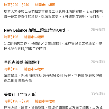
交流，採納同仁的意見，提升參與感 ▪除學習到日本商業禮儀、衛
時薪$220 ~ $240
桃園市中壢區
生知識及專業的烹飪技巧，還可接觸店鋪的經營管理，例如：成本
培育人才優勢 1.我們相當重視員工休息與休假的安排。 2.我們重視
控管及數據分析等專業知識 ▪升遷快速且制度完善，依努力及成果
每一位工作夥伴的意見、想法與感受。 3.升遷制度透明，我們希望
將有升遷加薪的機會 ▪享有完善的福利制度，加班費為5分鐘為單
每一位同仁學到的不只是外場的服務或內場的專業，更多的是管理
位計算，重視員工的辛勤付出 ▪計畫拓展全台灣，讓更多人有機會
相關的專業，讓同仁職涯規劃上更有目標。 5.我們相信有舒適的工
New Balance 兼職工讀生(華泰Outlet)
26分鐘前
品嚐美味平價壽司，致力成為頂尖品牌
作環境、才會有快樂的工作品質，讓每位同仁感到舒服愉快，一直
都是我們的目標。 外場 1. 桌邊服務(代烤)、解決顧客疑問、給予餐
時薪$196
桃園市中壢區
點建議。 2. 紀錄客戶資訊，喜好與需求 3. 開店前的準備工作 4. 顧客
1.協助銷售工作、服務顧客 2.商品陳列、庫存管理 3.店務清潔、整
餐畢後之環境清潔。 5. 其他主管交辦事項 工作環境 簡單的說歡樂的
理 4.配合專櫃/門市工作時間
工作氣氛不只是建立在我們與客人的互動，同事間的互相幫助與關
心也是相當必要的一件事情。 透過新人培訓計畫與在職教育訓練，
星巴克誠徵 兼職夥伴
26分鐘前
我們的目標是創造一個專業、自信且快樂的整體工作環境。
時薪$196
桃園市中壢區
清潔餐具、外場 加熱糕點 製作咖啡飲料 收銀、平板操作 顧客服務
商品銷售 團隊合作
美廉社（門市人員）
33分鐘前
時薪$196 ~ $220
桃園市中壢區
門市收銀、補貨，貨物整理、環境相關清潔以及商品銷售，以及換