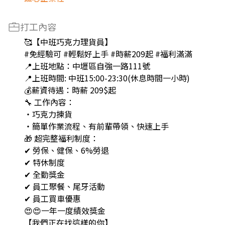
打工內容
🥰【中班巧克力理貨員】
#免經驗可 #輕鬆好上手 #時薪209起 #福利滿滿
📍上班地點：中壢區自強一路111號
📍上班時間: 中班15:00-23:30(休息時間一小時)
💰薪資待遇：時薪 209$起
🔧 工作內容：
・巧克力揀貨
・簡單作業流程、有前輩帶領、快速上手
🎁 超完整福利制度：
✔ 勞保、健保、6%勞退
✔ 特休制度
✔ 全勤獎金
✔ 員工聚餐、尾牙活動
✔ 員工買車優惠
😍😍一年一度績效獎金
【我們正在找這樣的你】