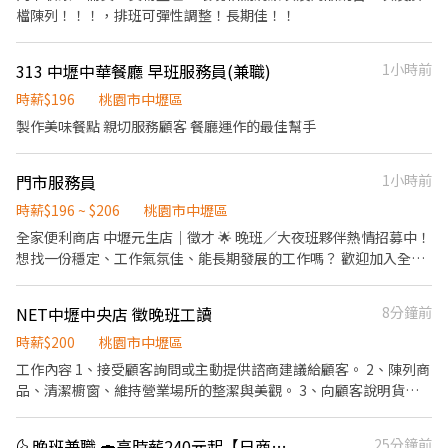
檔陳列！！！，排班可彈性調整！長期佳！！
313 中壢中華餐廳 早班服務員(兼職)
1小時前
時薪$196
桃園市中壢區
製作美味餐點 親切服務顧客 餐廳運作的最佳幫手
門市服務員
1小時前
時薪$196 ~ $206
桃園市中壢區
全家便利商店 中壢元生店｜徵才 🌟 晚班／大夜班夥伴熱情招募中！
想找一份穩定、工作氣氛佳、能長期發展的工作嗎？ 歡迎加入全家
便利商店中壢元生店，一起成為我們的夥伴！ 📌 招募職缺 * 晚班門
市人員 * 大夜班門市人員 📌 工作內容 * 顧客服務、收銀結帳 * 商品
NET中壢中央店 徵晚班工讀
8分鐘前
補貨、上架與整理 * 咖啡、鮮食等商品製作 * 門市環境清潔與維護 *
進貨驗收、商品盤點 * 協助門市日常營運 📌 我們希望你 ✔ 有責任
時薪$200
桃園市中壢區
感、工作態度積極 ✔ 親切有禮，喜歡與人互動 ✔ 願意學習，具團隊
工作內容 1、接受顧客詢問或主動提供諮商建議給顧客。 2、陳列商
合作精神 ✔ 無經驗可，公司提供完整教育訓練 📌 福利制度 * 薪資依
品、清潔櫥窗、維持營業場所的整潔與美觀。 3、向顧客說明貨品
勞基法及公司規定 * 勞保、健保、勞退提撥 * 排班制度彈性 * 完整
的性質、特徵、品質與價格。 4、向客戶示範操作方法，顯示商品
教育訓練 * 表現優良者享調薪及晉升機會 * 歡迎長期兼職、二度就
的優點，以協助顧客選擇。 5、在成交後，包裝商品、收取款項、
🌜晚班兼職 🍣高時薪240元起【日商壽司郎】桃園青埔IKEA店
25分鐘前
業及夜校生加入 📞 應徵方式 攜帶履歷親洽全家便利商店中壢元生