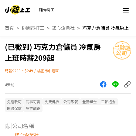
隨你開工
首頁
桃園市打工
鋐心企業社
巧克力倉儲員 冷氣房上班時薪209起
巧克力倉儲員 冷氣房
上班時薪209起
時薪$209 ~ $249
/
桃園市中壢區
4天前
免經驗可
同事可愛
免費健檢
公司聚餐
全勤獎金
三節禮金
團體保險
畢業轉正
公司名稱
鋐心企業社