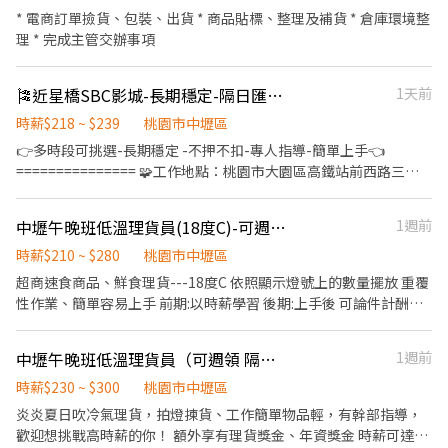
* 電商訂單撿貨、包裝、出貨 * 商品貼標、整理及補貨 * 倉庫環境整
理 * 完成主管交辦事項
🎏近星橋SBC影城-長期穩定-隔日匯款-高時薪239/H-電商物流理貨員B1
1天前
時薪$218 ~ $239
桃園市中壢區
👉多時段可挑選-長期穩定 -不押不扣-專人指導-簡單上手👈
=============== 🧩工作地點：桃園市大園區高鐵站前西路三段
77號 🧩工作內容：協助廠區網購貨物理貨，撿貨、出貨、包裝、疊
棧板 🧩伙食自理無供餐，可外出用餐 🧩休假制度：月休 8~10 天
中壢午晚班低溫理貨員(18度C)-可週領 隔日領
1週前
（依當月曆紅字天數排定）。 🧩排班彈性：由公司安排 5 天，其餘
天數個人自選排休。 - ❣️ 8小時班（含休息1小時）➤ 適合想穩定收
時薪$210 ~ $280
桃園市中壢區
入❣️ 1️⃣⏰日班B｜ 09:00 ~ 18:00 ✅ $220/H -(固定周休六日) 2️⃣⏰午
超商速食商品、鮮食理貨---18度C 依照顯示燈號上的數量擺放 重覆
班A｜ 13:30 ~ 22:30 ✅ $225/H 3️⃣⏰午班B｜ 15:00 ~ 00:00 ✅
性作業、簡單容易上手 前期:以時薪學習 後期:上手後 可論件計酬，
$227/H 4️⃣⏰晚班A｜ 18:00 ~ 03:00 ✅ $239/H 5️⃣⏰夜班 (開電拖)｜
時薪可達230-280元 享有 理貨績效獎金、年資獎金
00:00 ~ 08:00 ✅ $253/H (當天凌晨) - 需開電拖，無經驗可學 - ❣️ 短
中壢午晚班低溫理貨員（可週領 隔日領）
1週前
時段兼職 ➤ 適合打工 / 副業❣️ 8️⃣⏰小晚班｜ 19:00－23:00 ✅$231/H
- ✅伙食自理無供餐，可外出用餐 🟰🟰🟰🟰🟰🟰🟰🟰🟰🟰🟰🟰🟰🟰🟰 ⬇️⬇️⬇️領薪方式
時薪$230 ~ $300
桃園市中壢區
(自選)⬇️⬇️⬇️ 🟢月匯 - 每月十號匯款 🟢週匯 - 隔週三匯款 🟢隔日匯 -
炎炎夏日吹冷氣理貨，拍燈揀貨、工作簡單物品輕，有幹部指導，
隔日晚上九點匯款 (‼️以上匯款遇到例假日會順延至下一工作日匯款)
歡迎想挑戰高時薪的你！ 額外享有理貨獎金、年資獎金 時薪可達
➖➖➖➖➖➖➖➖➖➖ ☎️艾瑪專員 0979791333 ☎️請加 公司官方 ʟɪɴᴇ 詢