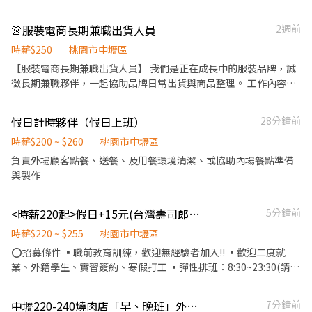
230-300元
問：ID ➤ ＠lisin888 （力信公司） 線上應徵
https://lin.ee/A16xNAj
👚服裝電商長期兼職出貨人員
2週前
時薪$250
桃園市中壢區
【服裝電商長期兼職出貨人員】 我們是正在成長中的服裝品牌，誠
徵長期兼職夥伴，一起協助品牌日常出貨與商品整理。 工作內容包
含： * 商品揀貨、包貨、出貨 * 商品整理、包裝 * 商品檢查、貼
標、分類 * 工作環境整理 * 其他營運協助 工作內容單純，公司皆會
假日計時夥伴（假日上班）
28分鐘前
教學，無經驗可。 ⸻ 工作地點 桃園青埔 ⸻ 工作時間 * 每週
二或三（1-2天 ） * 每次約 6～8 小時 * 可長期配合者優先 ⸻ 薪
時薪$200 ~ $260
桃園市中壢區
資 時薪 NT$ 250 ⸻ 我們希望你 ✔ 做事細心，不容易出錯 ✔ 有
負責外場顧客點餐、送餐、及用餐環境清潔、或協助內場餐點準備
責任感、守時 ✔ 動作俐落，願意學習 ✔ 能固定配合，不常臨時請假
與製作
✔ 喜歡服飾或電商產業尤佳 ⸻ 加分條件 * 有服裝、電商、網
拍、物流相關經驗 * 對服裝款式、版型、風格有基礎認識 （沒有也
<時薪220起>假日+15元(台灣壽司郎)中壢中正店-兼職人員排班彈性!!
5分鐘前
沒關係，我們都會教。） ⸻ 應徵時請簡單提供 1. 簡單履歷 2. 目
前工作／就學狀況 3. 是否可固定每週配合 4. 是否有相關經驗 5. 預計
時薪$220 ~ $255
桃園市中壢區
可長期配合多久 6. 可開始上班日期
⭕招募條件 ▪職前教育訓練，歡迎無經驗者加入!! ▪歡迎二度就
業、外籍學生、實習簽約、寒假打工 ▪彈性排班：8:30~23:30(請於
面試時與主管確認班表) ⭕工作內容 ▪內場 餐具清洗、歸位 ⭕獎金
福利 ▪生日禮券 ▪不定期活動競賽獎金 ▪一年4次考核及調薪 ▪加
中壢220-240燒肉店「早、晚班」外場服務人員
7分鐘前
班費5分鐘為單位計算 ⭕企業魅力 ▪「以人為本」注重團隊合作及