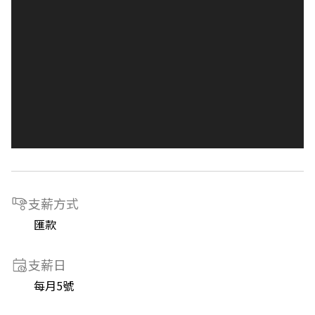
支薪方式
匯款
支薪日
每月5號