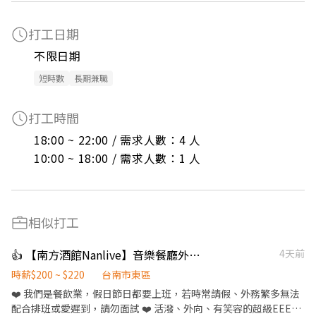
打工日期
不限日期
短時數
長期兼職
打工時間
18:00 ~ 22:00 / 需求人數：4 人

10:00 ~ 18:00 / 需求人數：1 人
相似打工
👍 【南方酒館Nanlive】音樂餐廳外場送餐人員｜超高獎金制度
4天前
時薪$200 ~ $220
台南市東區
❤️ 我們是餐飲業，假日節日都要上班，若時常請假、外務繁多無法
配合排班或愛遲到，請勿面試 ❤️ 活潑、外向、有笑容的超級EEEE