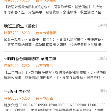
時薪$208 ~ $220
台南市永康區
【歡迎對餐飲有熱忱的你/妳，一同爭取新鮮、創造價值】 1.接待、
引導顧客入座、介紹菜單、點餐收銀、桌邊服務、收盤清理 2.全方
位工作技能-外場服務、內場餐點製作、出餐管理、確認出菜品質 3.
外帶、外送平台顧客點餐服務 4.顧客關係經營 5.維持門市清整潔
晚班工讀生（善化）
1週前
時薪$200 ~ $210
台南市善化區
願意一起努力、負責任。 崗位1： ．負責為顧客帶位、安排座位。
．將菜單遞給顧客、解決顧客提出之疑問，並給予餐點上的建議。
．後續將顧客點餐訊息通知廚房做餐。 ．於顧客用餐完畢後，負責
收拾碗盤與清理環境。 ．並負責結帳、收銀等工作。 崗位2： ．處
✨時時香台南南紡店-早班工讀
1週前
理烹飪前與烹飪中之準備工作，幫忙擺盤出餐。 ·準備簡易食材 崗
位3: ·烹飪 不定期員工聚餐/無經驗可/非誠勿擾 *我們的工作節奏比
時薪$200 ~ $230
台南市東區
較快，如無法接受著請勿投履歷，謝謝您。
【工作內容】 1、熱情接待顧客，提供優質的服務體驗。 2、積極瞭
解顧客需求，並提供即時的服務。 3、專業介紹餐點，同時善於銷
售，提升餐廳業績。 瓦城期待與您一同開啟一段戰友般的夥伴關
係，攜手和團隊邁向共同目標。 在瓦城，我們非常重視團隊的合作
平/假日 內外場
1週前
精神，同時也注重每位員工的個人成長。我們相信，透過您的努
力，可以共同創造美好的用餐體驗，讓客人因為瓦城而感到開心且
時薪$200 ~ $250
台南市東區
舒適。 我們致力於提供紮實的教育訓練，讓每位夥伴都能深入了解
班別介紹 08:00-14:00 09:00-15:00 08:00-16:00 09:00-17:00 11:00-
服務的重要性，並在工作中得到實踐與成長的機會。 不論您是否擁
19:00 《內場》 1.學習餐點製作（含熟食餐點及吧台飲料） 2.協助備