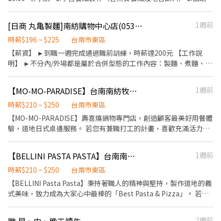
有餐飲產業的經驗，我們都歡迎您的加入。如果您正尋求新的挑戰
料擺盤 3.甜點裝飾及製作甜點 3.洗碗補餐具 4.廁所及用餐環境打掃
和可能性，瓦城將會是您理想的選擇。期待與您相遇，一同成就更
維護 《外場》 1.菜單介紹 2.收銀結帳 3.甜點包裝 4.咖啡機操作 5.收
[日商 丸亀製麵]南紡購物中心店(053)-長期兼職夥伴/廚助/工讀生/彈性排班
1週前
好的自己和瓦城！
桌整理 6.甜點盤、杯器清洗 7.廁所及用餐環境打掃維護 《相關福
利》 1.勞健保 2.聚餐 3.小費分紅 4.店內飲料餐點可以自己弄來吃 5.
時薪$196 ~ $225
台南市東區
老闆老闆娘如果出國回來會有小禮物🤣 ⭐️我們會有固定公休日，未
【薪資】 ►到職一週完成通過職前訓練，時薪達200元 【工作說
訂。 其實工作內容都和外面餐廳大同小異 但我們對於「食材的認
明】 ►不分內/外場都是屬於合併型態的工作內容：製麵、煮麵、製
知」、「服務態度的敏銳度」、「環境的維持」有非常高的要求。
作高湯、洗切食材備料、炸天婦羅、包飯糰、收銀結帳、洗碗、收
內外場皆會學習， 有無經驗皆可（但手腳要快 哈哈哈 ✅入職時薪最
拾餐具、環境清潔..等 【工作時間】 ►彈性排班08:30-23:00（面試
【MO-MO-PARADISE】台南南紡牧場-外場兼職(中班,晚班)-C17
1週前
低$200起 ✅調整薪資的速度取決學習的速度🤣 老闆是00後，是個 I
時請於主管確認排班時間） 【薪資福利】 1. 提供員工餐 2. 國定假日
人，但公司工作氛圍相對輕鬆，歡迎大家加入～
雙倍薪 3. 提供優秀同仁績效獎金 4. 久任獎金 5. 生日禮卷 6. 滿年資
時薪$210 ~ $250
台南市東區
享特休假 7.福委會福利補助 ★★多項福利歡迎您加入我們★★ 總是
【MO-MO-PARADISE】壽喜燒鍋物專門店，創造顧客最美好用餐體
提供好吃日式餐飲的公司 台灣東利多(丸亀製麵)
驗，道地日式桌邊服務。 若您有兼職打工的計畫，喜歡充滿活力的
工作環境，並期望享有多種福利，可優先選擇我們。 ✅工作內容 1.
一般點餐，送餐，收桌服務工作 2. 內、外場聯繫及顧客諮詢服務 3.
【BELLINI PASTA PASTA】台南南紡店-外場兼職(晚班)-B11
1週前
店內環境、座位區清潔整理 4. 收銀結帳，開店前準備及閉店整理作
業 5. 完成主管交付工作 ✅工作時段 中班：12:00~21:00 晚班：
時薪$210 ~ $250
台南市東區
18:00~22:30 (排班區間另安排休息時間，週六、週日有一天可排班
【BELLINI Pasta Pasta】秉持著職人的精神與堅持，製作道地的義
者尤佳。) ※彈性排班可討論喔。週六與週日正常工時出勤每小時再
式美味，致力成為大家心中最棒的「Best Pasta & Pizza」。 若您
加5圓，國定假日除外。 ✅工作時段說明：依店鋪營運需求排班；兼
有兼職打工的計畫，喜歡充滿活力的工作環境，並期望享有多種福
職人員每月可配合排班時數須達60小時以上。 ✅提供免費溫馨員工
利，可優先選擇我們。 ✅工作內容 1. 一般點餐，送餐，收桌服務工
2週前