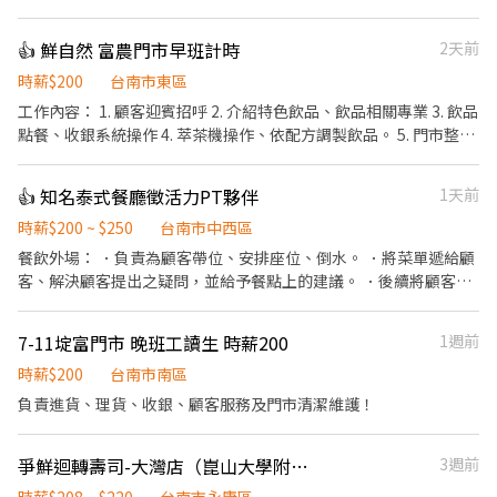
人 ❤️ 自備「精緻」完整履歷表加分 ❤️ 有機車駕照 【基本工作】 ．
負責為顧客帶位、安排座位、倒水、上菜。 ．將菜單遞給顧客、解
👍 鮮自然 富農門市早班計時
2天前
決顧客提出之疑問，並給予餐點上的建議。 ．後續將顧客點餐訊息
通知廚房做餐。 ．於顧客用餐完畢後，負責收拾碗盤與清理環境。
時薪$200
台南市東區
【未來你可以學到】 ．舞台演出者的配線處理 ．音控台與燈控台的
工作內容： 1. 顧客迎賓招呼 2. 介紹特色飲品、飲品相關專業 3. 飲品
基本操作 ．基本調酒製作 【福利】 ·基本勞保 ·員工聚會，跑
點餐、收銀系統操作 4. 萃茶機操作、依配方調製飲品。 5. 門市整潔
KTV、別家酒吧參訪、打球等 ·團積達標獎金抽成 ·個人獎金抽成
維護 6. 外送飲料訂單配送
（本店有人最高一個月拿了1w獎金） （會調酒佳）
👍 知名泰式餐廳徵活力PT夥伴
1天前
時薪$200 ~ $250
台南市中西區
餐飲外場： ．負責為顧客帶位、安排座位、倒水。 ．將菜單遞給顧
客、解決顧客提出之疑問，並給予餐點上的建議。 ．後續將顧客點
餐訊息通知廚房做餐，或可進行簡易餐飲之料理，如：烤土司或調
配飲料等。 ．於顧客用餐完畢後，負責收拾碗盤與清理環境。 ．並
7-11埞富門市 晚班工讀生 時薪200
1週前
負責結帳、收銀等工作。 餐飲內場： ．擔任廚師的助手，處理烹飪
前與烹飪中之準備工作與其他餐廳相關事務。 ．負責洗、剝、削、
時薪$200
台南市南區
切各種食材。 ．負責清理工作環境、設備和餐具。 ．準備不同餐點
負責進貨、理貨、收銀、顧客服務及門市清潔維護！
所需要的食材。 ．協助測量食材的容量與重量。 ．負責擺盤、打包
外帶服務。
爭鮮迴轉壽司-大灣店（崑山大學附近） 晚班/全日班工讀
3週前