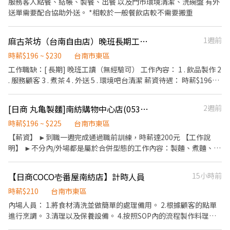
服務客人點餐、結帳、製餐、出餐 以及門市環境清潔、洗碗盤 有外
時段可溝通配合課表排班
送單需要配合協助外送。 *相較於一般餐飲店較不需要搬重
麻古茶坊（台南自由店）晚班長期工讀生
1週前
時薪$196 ~ $230
台南市東區
工作職缺：[ 長期] 晚班工讀（無經驗可） 工作內容： 1 . 飲品製作 2
. 服務顧客 3 . 煮茶 4 . 外送 5 . 環境吧台清潔 薪資待遇： 時薪$196元
起（依能力及配合度調薪）、勞健保、勞退及團保 福利：員工折
扣、員工聚餐、點心櫃、業績達標獎金、假日津貼 條件：1.須有機
[日商 丸亀製麵]南紡購物中心店(053)-長期兼職夥伴/廚助/工讀生/彈性排班
2週前
車駕照（外送有店車） 2.有服務熱忱、認真、有親和力、積極 3.時
段可彈性安排優先（依課表排班） *假日、寒暑假需配合排班* 💓歡
時薪$196 ~ $225
台南市東區
迎想穩定長期發展的夥伴加入！
【薪資】 ►到職一週完成通過職前訓練，時薪達200元 【工作說
明】 ►不分內/外場都是屬於合併型態的工作內容：製麵、煮麵、製
作高湯、洗切食材備料、炸天婦羅、包飯糰、收銀結帳、洗碗、收
拾餐具、環境清潔..等 【工作時間】 ►彈性排班08:30-23:00（面試
【日商COCO壱番屋南紡店】計時人員
15小時前
時請於主管確認排班時間） 【薪資福利】 1. 提供員工餐 2. 國定假日
雙倍薪 3. 提供優秀同仁績效獎金 4. 久任獎金 5. 生日禮卷 6. 滿年資
時薪$210
台南市東區
享特休假 7.福委會福利補助 ★★多項福利歡迎您加入我們★★ 總是
內場人員： 1.將食材清洗並做簡單的處理備用。 2.根據顧客的點單
提供好吃日式餐飲的公司 台灣東利多(丸亀製麵)
進行烹調。 3.清理以及保養設備。 4.按照SOP內的流程製作料理。
5.協助店主管執行店務。 外場人員： 1.具服務熱忱，親切笑容。 2.