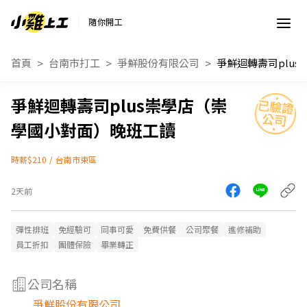
隨你開工
首頁
台南市打工
爭鮮股份有限公司
爭鮮迴轉壽司plus崇學店（崇
學國小對面）晚班工讀
時薪$210
/
台南市東區
2天前
彈性排班
免經驗可
同事可愛
免費供餐
公司聚餐
進修補助
員工折扣
團體保險
畢業轉正
公司名稱
爭鮮股份有限公司