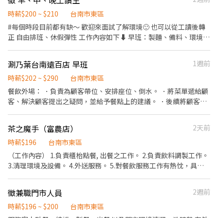
徵 早、中、晚工讀生
餐點、交通便利通勤上班很方便。 ✅歡迎無餐飲工作經驗、對餐飲
作 2. 內、外場聯繫及顧客諮詢服務 3. 店內環境、座位區清潔整理 4.
業有熱忱的您，加入三澧餐飲集團。 -------------------------------
收銀結帳，開店前準備及閉店整理作業 5. 完成主管交付工作 ✅工作
時薪$200 ~ $210
台南市東區
------------------------------------------- 『加入三澧 成為家人』
時段 晚班：18:00~22:00或22:30 ※彈性排班可討論喔。週六與週日
#每個時段目前都有缺～ 歡迎來面試了解環境🙂 也可以從工讀後轉
共同創造無限可能。 1998年於台灣成立-日商三澧餐飲集團 HUMAX
正常工時出勤每小時再加5圓，國定假日除外。 ✅工作時段說明：依
正 自由排班、休假彈性 工作內容如下⬇️ 早班：製麵、備料、環境清
ASIA，屬於日本Wondertable餐飲集團在台分公司。 深耕台灣多年
店鋪營運需求排班；兼職人員每月可配合排班時數須達60小時以
潔 中晚：內場→料理準備及製作、出餐 外場→點餐、帶位、收拾、
的日本與義大利美食連鎖品牌，旗下六大連鎖餐飲品牌包含， ★義
上。 ✅提供免費溫馨員工餐點、交通便利通勤上班很方便。 ✅歡迎
洗碗、補水 #未來目標在台北開立分店 歡迎有興趣者也可以加入我
式料理餐廳：BELLINI CAFFÈ、BELLINI Pasta Pasta、MOLINO手
涮乃葉台南遠百店 早班
1週前
無餐飲工作經驗、對餐飲業有熱忱的您，加入三澧餐飲集團。 -----
們的團隊喔🙂 #長期佳、短期可討論（#寒暑假NG）
工義大利麵 ★日式鍋物餐廳：Mo-Mo-Paradise壽喜燒 ★日式天婦
---------------------------------------------------------------------
時薪$202 ~ $290
台南市東區
羅專門店：天吉屋、吉天麩羅 全台直營店鋪皆位於各大百貨商場，
『加入三澧 成為家人』共同創造無限可能。 1998年於台灣成立-日
餐飲外場： ．負責為顧客帶位、安排座位、倒水。 ．將菜單遞給顧
並持續穩定發展中。 -----------------------------------------------
商三澧餐飲集團 HUMAX ASIA，屬於日本Wondertable餐飲集團在
客、解決顧客提出之疑問，並給予餐點上的建議。 ．後續將顧客點
--------------------------- 【應徵須知】 ①詳閱工作內容後，請審
台分公司。 深耕台灣多年的日本與義大利美食連鎖品牌，旗下六大
餐訊息通知廚房做餐，或可進行簡易餐飲之料理，如：烤土司或調
慎提出應徵申請。 ②履歷初審合適者，將邀請實體面談，初審資格
連鎖餐飲品牌包含， ★義式料理餐廳：BELLINI CAFFÈ、BELLINI
配飲料等。 ．於顧客用餐完畢後，負責收拾碗盤與清理環境。 ．並
不符者則不另行通知。 ③錄取的實際任用職稱及薪資，依面談結果
Pasta Pasta、MOLINO手工義大利麵 ★日式鍋物餐廳：Mo-Mo-
茶之魔手（富農店）
2天前
負責結帳、收銀等工作。 餐飲內場： ．擔任廚師的助手，處理烹飪
與經驗核定職級。
Paradise壽喜燒 ★日式天婦羅專門店：天吉屋、吉天麩羅 全台直營
前與烹飪中之準備工作與其他餐廳相關事務。 ．負責洗、剝、削、
時薪$196
台南市東區
店鋪皆位於各大百貨商場，並持續穩定發展中。 -------------------
切各種食材。 ．負責清理工作環境、設備和餐具。 ．準備不同餐點
（工作內容） 1.負責櫃枱點餐, 出餐之工作。 2.負責飲料調製工作。
------------------------------------------------------- 【應徵須
所需要的食材。 ．協助測量食材的容量與重量。 ．負責擺盤、打包
3.清理環境及設備。 4.外送服務。 5.對餐飲服務工作有熱忱，具備
知】 ①詳閱工作內容後，請審慎提出應徵申請。 ②履歷初審合適
外帶服務。
高度親和力 6.個性積極主動、有責任感、適應力強、抗壓性佳。 7.
者，將邀請實體面談，初審資格不符者則不另行通知。 ③錄取的實
排班制。 （保險） 勞保 健保 勞退提撥 團體意外險 （型態） 上班時
際任用職稱及薪資，依面談結果與經驗核定職級。
徵兼職門市人員
2週前
段： 日班/晚班，日班或晚班 休假制度： 依公司規定 上班地點：
（東區） 裕文店 - 東區裕文路7號 裕農店 - 裕農路637號 富農店 - 富
時薪$196 ~ $200
台南市東區
農街二段24號 條件 具備駕照： 普通重型機車（面試需出示） 上班