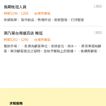
餐飲服務、點餐等及其他餐廳相關工作。 3.負責協助店主管進行店
長期晩班人員
1週前
鋪作業程序。 4.進行簡易餐飲之料理，如：製作沙拉、調配飲料
等。 5.負責結帳、收銀之工作。 6.協助店主管店務管理。
時薪$196 ~ $200
台南市東區
收銀點單、 製作飲品、熱情外送、廚房整理、打烊整理
涮乃葉台南遠百店 晚班
1週前
時薪$202 ~ $290
台南市東區
餐飲外場： ．負責為顧客帶位、安排座位、倒水。 ．將菜單遞給顧
客、解決顧客提出之疑問，並給予餐點上的建議。 ．後續將顧客點
餐訊息通知廚房做餐，或可進行簡易餐飲之料理，如：烤土司或調
配飲料等。 ．於顧客用餐完畢後，負責收拾碗盤與清理環境。 ．並
負責結帳、收銀等工作。 餐飲內場： ．擔任廚師的助手，處理烹飪
前與烹飪中之準備工作與其他餐廳相關事務。 ．負責洗、剝、削、
切各種食材。 ．負責清理工作環境、設備和餐具。 ．準備不同餐點
所需要的食材。 ．協助測量食材的容量與重量。 ．負責擺盤、打包
外帶服務。
求職服務