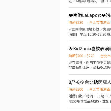
注：A班與E班為同一批PT，兩班都能配合者優先錄取 
長時間站立與走動，請穿著
18:00-21:00
鞋等也一律禁止)。 - ・
時，稅務相關系統皆會有相
❤️南港LaLaport❤
須轉移健保投保單位。 - 6.
時薪$230
台北市南港區
✅室內冷氣環境舒適 ✅免風吹日曬 ✅四季工作舒適 💼【工作內容】 
時間】 早班:10:30-18:30 晚班:13:00-2
資】時薪230元 ✅休息時間支薪 ✅依法規給予加班費 🍽️【餐費補
LaLaport 📢立刻報名 搜尋芮可官方賴：『@recjob』 並回覆以下訊息，將有專員與您聯繫 ------- 1、應徵職務：南港
🌟KidZania喜歡
LaLaport贈品兌換人員 
一張：
時薪$200 ~ $220
台北市
🌈在這裡，你的工作不只是服務！而是陪伴每
節慶特別演出，帶動全場歡樂氣氛💃
等，用你生動的肢體、聲音與
況，讓每位孩子都能開心、安全地完成體驗🍀 🕰️上班時間 1. 需配合7:00-2
8/7-8/9 台北快閃店
班，一天至少排4小時（彈性排班！詳細時段
藝相關科系，或有 1 年以
時薪$200
台北市南港區
分！！ 3. 擁有一顆熱愛
活動日期／時間： 日期：8/7-8/9 時間： 10:30-21:30 工作內容：協助現場動線引導、人流管控、
關說明(含贈品發放)，並配合現場督導完成交辦事項。 服裝： 