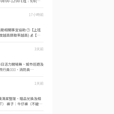
感的時尚涼鞋、拖鞋、穆勒
，每年 5 月申報個人所得稅
負擔)；因屬短期勤務，無
17小時前
意者直接於本平台完成應徵
3天前
9月可排班日期： 8、附上照片
🏻‍✈️、消防員🧑🏻‍🚒
動進行，並靈活應對現場狀
1天前
耍、魔術或特殊才藝更是大加