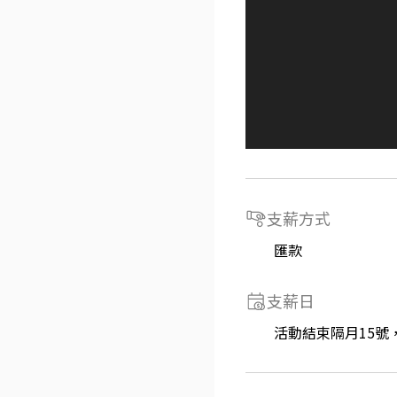
支薪方式
匯款
支薪日
活動結束隔月15號，