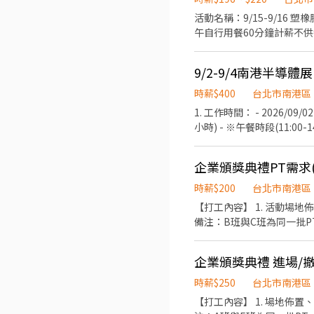
或黑色及膝裙 黑色包鞋或皮鞋 錄取方式 初步履歷審核後，將安排線上第二階段面試。 歡迎喜歡與人互動、具服務
活動名稱：9/15-9/16 塑橡膠工業產業採購洽談會-英
通能力的你加入我們，一起
午自行用餐60分鐘計薪不
導、確認買主場次情況、登記候補
一館(台北市南港區經貿二路
196/HR；活動NT220/
文溝通能力，檢附相關英文檢定為
時薪$400
台北市南港區
機213
1. 工作時間： - 2026/09/02(三)
小時) - ※午餐時段(11:
司免費供應午餐與飲料，無需自行排
館 - 3. 報酬： - ・時薪：
企業頒獎典禮PT需求(
含「展前自主研讀參展單位資料」之準
研讀與預習 2. 全程參與3天展期勤務（無遲到早退欠勤） 3. 會期結束後1週內提交A4約1-2頁之「展覽觀察報告」（提供簡易格
時薪$200
台北市南港區
式） - ★【最高總計可領：1
【打工內容】 1. 活動場地佈置與整理 2. 頒獎典禮流程協助、來賓引導、得獎人領位 3. 晚宴服務、來賓接待 4. 完成主管交辦事項
本產品介紹 ・名片交換、發
備注：B班與C班為同一批P
進場作業、核對物品清單、物
意事項： - ・須具備良好日
同等華語水準) ・須 09/
企業頒獎典禮 進場/撤
推薦時說明！ ・如有長髮者，
時薪$250
台北市南港區
著素雅乾淨之有領上衣 (襯
【打工內容】 1. 場地佈置、器材搬運配置 2. 撤場搬運配置，先撤頒獎典禮區、晚宴結束後再撤晚宴區 3. 完成主管交辦事項 備
閒長褲、西裝褲或及膝裙 