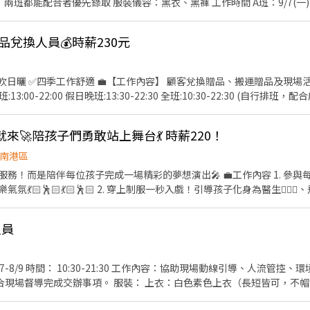
服裝儀容：黑衣、黑褲 工作時間 A班：9/7(一) 08:00-12:00 E班：9/8(二)
舒適的包鞋或一般運動鞋。嚴禁穿著任何露出腳趾的鞋款 (即使是具設計
稅務與保險說明： 本公司依法開立扣繳憑單 (若無特殊需求將不另行發放紙本
關所得紀錄)。 公司會為員工投保勞保與提繳勞工退休金 (相關費用由公司
️贈品兌換人員💰時薪230元
 支薪方式/支薪日： - ・匯款：展期結束後 4 週內匯款 - 7. 應徵： - -
顧客兌換贈品、搬運贈品及現場活動相關事宜協助 🕒【上班
2:00 假日晚班:13:30-22:30 全班:10:30-22:30 (自行排班，配合度越高錄取率越高) 💰【薪
助】全班補助200元，其他時段補助100元 📌【上班地點】南港
表演就來🚀陪孩子們勇敢站上舞台💃 時薪220！
2、姓名： 3、電話： 4、生日： 5、學歷： 6、簡述工作經驗： 7、8月及
南港區
位孩子完成一場精彩的夢想演出🎤 💼工作內容 1. 參與每日活力開場舞、城市巡遊及
🕺🏻💃🏻🕺🏻 2. 穿上制服一秒入戲！引導孩子化身為醫生🧑🏻‍⚕️、飛行員
表情解說職業情境，創造 100% 沉浸式體驗。 3.與孩子互動、協助活
1:30排班 2. 一個月至少排50小時，一週至少排3天的
人員
可以面談的時候再討論唷！很free的！） 🚀我們再找這樣的你！ 1. 戲劇、舞蹈、演
上展演／社團表演經驗者大大歡迎🔥 2. 擅長主持、帶氣氛，如果你有雜
孩子的心，能用幽默感與創意帶著孩子們一起體驗中學習。
環境清潔整理、贈品兌換及相
上衣：白色素色上衣（長短皆可，不帽T） 褲子：牛仔褲（不破
褲） 薪資：200/hr 支薪日：9/25匯款 備註：整檔配合尤佳，每次用餐不支薪