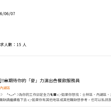
26/06/07
/ 需求人數：15 人
️⃣5️⃣‼️🍔期待你的「麥」力演出🍟餐飲服務員
內湖區
看下去 👉如果你有其他地區或其他職缺想參考，也可以私訊我唷 .˚⊹ ⁺‧ 【工作內容】
具、環境清潔維護 🫐 主管交辦事宜 🍉 內外場都會接觸唷 .˚⊹ ⁺‧ 【工作時間】 ‧⁺ ⊹˚. ☀️ 早
 晚班：16:00 - 23:00 ⭐ 夜班：21:00 - 02:00 ⚠️每間店有缺的時段