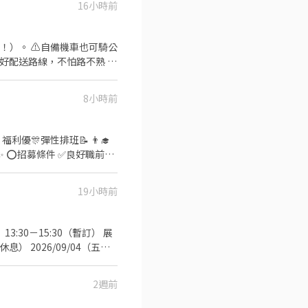
16小時前
 ⁺‧ 【上班地
！）。 ⚠️自備機車也可騎公
排好配送路線，不怕路不熟 ⚠️
286號 👉中山區
司車)將包裏從門市配送至買家
 元 / 月 🛵 乖乖聽話送
台北公園店📍台北市中正區公
8小時前
+ 額外加碼獎金！
【每週領薪】，週週有錢花！
店📍台北市松山區南京東路四
義、大同、萬華、松山、中
✅️彈性排班：
V292KN 🔒 【隱私防線】
歡迎直接投遞履歷！ ⭕工
/OBnhVN5 私訊留下 ⌜姓
19小時前
場🍣 商品進貨、準備、整理→
留言「姓名＋電話＋截圖職缺」就能聯
✨️在職教育訓練
時休息） 2026/09/04（五）
折扣 ⑦提供員工制服 ⑧任
我們希望你具備
2週前
 TOEIC 650 分以上