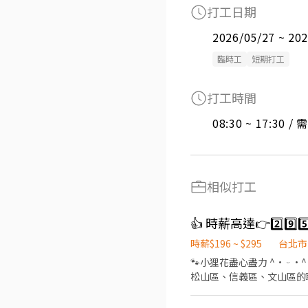
打工日期
2026/05/27 ~ 20
臨時工
短期打工
打工時間
08:30 ~ 17:30 
相似打工
👍 時薪高達👉2️⃣9
時薪$196 ~ $295
台北市
🐾小狸花盡心盡力 ^• ᵕ •^ ੭ ^⦁⩊⦁^ ੭為你的工作卯足全力🐈‍⬛ 👉如果你想找：士林區、內湖區、大安區、中山區、中正區、
松山區、信義區、文山區的職缺請繼續
⊹˚. 🍎 顧客服務 🍌 炸物製餐 🍑 廚
班：07:00 - 14:00 🌙