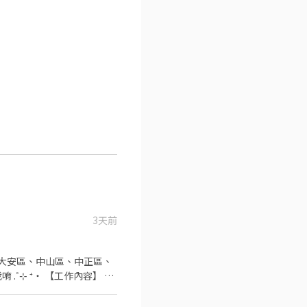
3天前
 ‧⁺
不同，應徵時請告知我要應徵哪一區或哪間