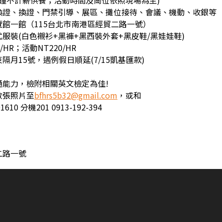
分鐘不計薪供餐；活動時間及崗位依照現場為主)
換證、換證、門禁引導、展區、攤位接待、會議、機動、收銀等
館一館（115台北市南港區經貿二路一號）
服裝(白色襯衫+黑褲+黑西裝外套+黑皮鞋/黑娃娃鞋)
HR；活動NT220/HR
隔月15號，遇例假日順延(7/15凱基匯款)
通能力，檢附相關英文檢定為佳!
數張照片至
bfhrs5b32@gmail.com
，或和
10 分機201 0913-192-394
二路一號