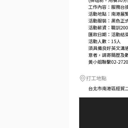
(排班制，用餐30
工作內容：服務台
活動地點：南港展覽
活動服裝：黑色正式
活動薪資：職訓200/
匯款日期：活動結束
活動人數：15人
須具備良好英文溝
意者，請寄簡歷及
黃小姐聯繫02-272016
打工地點
台北市南港區經貿