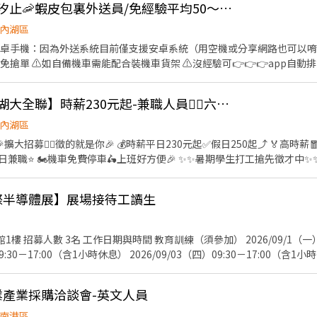
👍 可週領現💖內湖、汐止🦐蝦皮包裏外送員/免經驗平均50～80K，公司車
˚. 📌 採排休制（無固定休） 🗓️ 周一至週日皆需排班 🚫 周六、周日可排休不可固定休 .˚⊹
內湖區
林區中山北路五段602號 👉內湖區 台北西湖店📍台北市內湖區內湖路一段283號 台
要有安卓手機：因為外送系統目前僅支援安卓系統（用空機或分享網路也可以唷
安區羅斯福路二段45號 台北麟光店📍台北市大安區
免搶單 ⚠️如自備機車需能配合裝機車貨架 ⚠️沒經驗可👉👉👉app自動
復興二店📍台北市大安區復興南路二段273號 台北光復店📍台北市大安區光復南路
行取貨配送，沒有傳統宅配人事問題 📌 工作內容： ↪︎ 騎機車(自備或公
號 台北南京五店📍台北市中山區南京東路三段210之1號 👉中正區 林森二店📍台北市中正
的夥伴收入大概長這樣： 🛵 隨便送送（熟悉路線中）：$40,000 ~ $60,000
📍台北市中正區濟南路二段66號 台北館前店📍台北市中正區館前路8號 
👍 🔥日商壽司郎【內湖大全聯】時薪230元起-兼職人員🙆‍♀️六日250元起💰
80,000 元 / 月 🔥 拼命努力送（挑戰極限）：$80,000 ~ $180,000 元 
👉松山區 台北民生店📍台北市松山區民生東路三段135號 台北民權店
━━━━ ✅ 領薪彈性：每月15號準時發薪（可匯款/領現），亦可配合
內湖區
段128號 台北南京二店📍台北市松山區南京東路五段162號 台北南京六
熱門開缺地點 ── 趕快卡位】 ━━━━━━━━━━━━━━━━━ 台北市、新北
、林口、板橋、永和、中和、新店、三重、新莊、樹林、土城、淡水、信
車🛵上班好方便🎉 ✨️✨️暑期學生打工搶先徵才中✨️✨️ ⭕招募條件 ✅️良好職前教
告知小編你想送哪一區，馬上幫你保留就近站點！ ━━━━━━━━━━━━━━━━━ 📩
！！！ ✅️歡迎開學打工、假日兼職、二度就業、外籍學生、實習簽約。 
店📍台北市文山區新光路二段30號 .˚⊹ ⁺‧ 【超級亮點】 ‧⁺ ⊹˚. 💼 勞保・勞退・
寫廠商制式履歷（1分鐘完成，快速安排送審）： 👉https://reurl.cc/
面試時與店長確認班表) ✅️不管是平日早班、週末假日班、放學後打烊班皆有職缺，
貼 🤝 推薦好友獎金 $600/人 📆 國定假日上班享雙倍薪資💥 .˚⊹ ⁺‧ 【 想聯繫我】 ‧⁺ ⊹˚.
分證/詳細地址）錄取前皆可先不填！ ➋加入留言： 👉https://lin.ee
ON國際半導體展】展場接待工讀生
→介紹、服務→飲料提供→餐具清洗→桌邊結帳→收銀結帳......等。 ▪內
你！ ✌️ 或加入 🅻🅸🅽🅴：https://lin.ee/8rsUSDv 🤟 

整理維護......等。 ▪洗碗區🫧 餐具清洗、環境整理整頓、環境清洗......等。 
繫我⭕
－15:30（暫訂） 展
獲得3,000～5,000元獎金！ ⭕基本保障 ①加班費(以5分鐘為單位計算) ②勞
9:30－17:00（含1小時休息） 2026/09/03（四）09:30－17:00（含1小
撥勞工退休新制6% ④特休按照勞基法規定 ⑤颱風天出勤津貼 ⑥員工用餐
賓接待與引導 茶
Excel 整理 協助活動接待及贈品發放 維持展位整潔與補充備品 完成主管交辦事項 
膠工業產業採購洽談會-英文人員
極主動、活潑大方、責任感佳 配合度高、守時、細心 英文溝通能力佳（建議多益
基本操作尤佳 有展覽、活動或服務業經驗者加分 服裝規定(展覽期間) 白色襯衫 黑色西裝褲
南港區