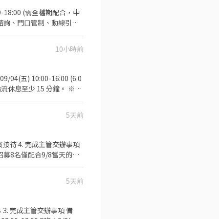
諮詢、門口管制、動線引
展覽館
娃鞋) 活動薪資：職訓
10小時前
由凱基銀行匯款) 須具備良好英
聯繫02-27201610 分
9/04(五) 10:00-16:00 (6.0
輪流休息至少 15 分鐘。 ※公
) 台北南港展覽館 1 館或 2
獎金：1,800 元 - ※本獎金包
5天前
・展場攤位留守、接待、諮詢、基
其他參展者交流 ・協助攤位
募8名僅配合9/8當天的夥
他主管交辦事項 - 5. 注
伴 服裝儀容：黑襯衫、黑褲、黑包鞋 工作時間 B班：9/7(一) 11:00-19:00 C班：9/8(二) 08:00-16:00 D班：9/8(二) 15:00-21:00
(華語文能力測驗流利精通級或
。 ・會英文者尤佳，歡迎於自我
5天前
asual)： 【上半身】請穿
T 恤。 【下半身】請穿著休
牛仔褲。 【鞋款規定】因需