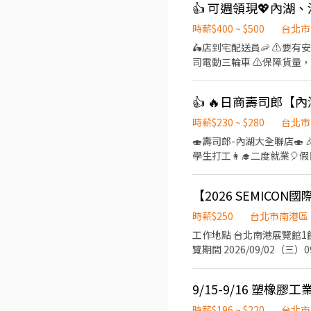
店 .˚⊹ ⁺‧ 【薪資制度】 ‧⁺ ⊹˚. 💰 在上述時段內，時薪為 $ 225 ~ 240 🪙 若非以上時段，時薪為 $ 196 💰 過00:00 + $ 55 夜班津貼
.˚⊹ ⁺‧ 【 休假制度】 ‧⁺ ⊹
時薪$400 ~ $500
台北市
點】 ‧⁺ ⊹˚. 👉士林區 台北士林店📍台北市士
🛵店到宅配送員🦐 ⚠️
北舊宗二店📍台北市內湖區舊宗路一段275號 👉大安區 羅斯福店📍台北市大
司電動三輪車 ⚠️保障貨量，
和平東路三段406巷8號 台北
有經驗可👉👉👉至門市自
台北長春店📍台北市中山區長春路172
地點(範圍3km內) 在我們這裡
區林森南路1號 台北濟南店
（穩定出勤）：$60,000 ~ $
園路30-1號 台北南昌店📍台北市中正區南昌路一段149號 
━━━━━━━━━━━━
時薪$230 ~ $280
台北市
📍台北市松山區民權東路三
━━━━━━━━━━━━━━━━━ 📍 【
🍣壽司郎-內湖大全聯店🍣 🎉擴大招募🙆‍♀️徵的就是你🎉 💰時薪平日230元起✅️假日250起⤴️ 🏅高時薪🧧福利優🎊彈性排班📝 👨‍🎓
段57號 👉信義區 忠孝四店📍台北市信義區忠孝東路五段522號 台北101店📍台北市信義區市府路45號 台北夢廣場店📍台北市信
市各行政區皆有缺額（文山
學生打工👩‍🎓二度就業🎈假日兼職⭐️ 🏍機車免費停
義區松高路11號 👉文山區 台北興隆店📍台北市文山區興隆路三段54號 台北指南店📍台北市文山區指南路二段67號 台北木新店
山、內湖...等） 點擊立即應徵，私訊
育訓練，無經驗者也可以加入
📍台北市文山區木新路三段174號 台北動物園三
【火速卡位應徵流程】 ➊ 點擊填
08:30~23:00(請於
團保 ⛽ 汽機車油資補貼 🔧 汽機車修繕補
個資僅供廠商審核，敏感欄位（身
【2026 SEMIC
作內容 ▪外場🎈 帶客入座
☝️ 點選【立即應徵】我會速度回覆
名+電話 +應徵蝦皮外送」
餐點製作→提供餐點→餐具清洗→環境
繫上～ 若想參考其他職缺，可以到我的Threads，看更多更多的職缺喔♬ My Threads：tsaipei_ruby https://reurl.cc/7b2vad
時薪$250
台北市南港區
完善，無經驗者也OK✨️ ⭕獎金福利 ▪生日禮券！ ▪員工用餐優惠！ ▪不定期活動競賽獎金！ ▪一年4次考核及調薪！ ▪加班費
別害羞❌別害怕❌找工作聯
工作地點 台北南港展覽館1館1樓 招募人數 3名 工作日期與時間 教育訓練（須參加） 2026/09/1（一）13:30
5分鐘為單位計算！ ▪介紹親朋好友入職，期滿可
覽期間 2026/09/02（三）0
保、健保、意外險 ③每月提
09:30－17:00（含1小時休息） ※ 中午休息時間將依現場主管安排，採彈性分流用餐及休息。 工作內容 展位來
職一年後提供免費健檢
水、咖啡服務 客戶資料蒐集與 
9/15-9/16 塑橡
具親和力，喜歡與人互動 積
或具同等英文溝通能力） 熟悉 Excel 
時薪$196 ~ $220
台北市