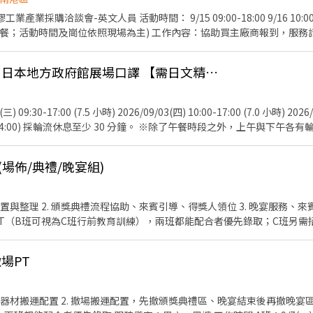
熱忱及英文溝
文人員 活動時間： 9/15 09:00-18:00 9/16 10:00-18:00 (需全檔期配合，中
完成國際半導體展的重要接待任務！
供餐；活動時間及崗位依照現場為主) 工作內容：協助買主廠商報到，服務
，協助洽談並記錄、回收問卷、統整洽談會資料、機動支援現場事務等 活動地點：南港
1號) 活動服裝：黑色正式服裝(白色襯衫+黑褲+黑西裝外套+黑皮鞋/黑娃
9/2-9/4南港半導體展 日本地方政府館展場口譯 【需日文精通】
HR 活動人數：28人 匯款日期：活動結束隔月15號，遇例假日順延(10/15 
佳! 意者，請寄簡歷及數張照片至bfhrs5b32@gmail.com，或和 温小姐
 09:30-17:00 (7.5 小時) 2026/09/03(四) 10:00-17:00 (7.0 小時) 2026/0
00-14:00) 採輪流休息至少 30 分鐘。 ※除了午餐時段之外，上午與下午各有
隊購買。 - 2. 工作地點： - 台灣國際半導體展 (Semicon Taiwan
400 元 (休息時間亦照常計薪，3 天共計 20.5 小時 ＝ 8,200 元) ・期滿完工
場佈/典禮/晚宴組)
備補貼。 ※須完成以下【全套專案任務】方可全額領取： 1. 展前完成參展單位資料之自主
0,000 元】 - 4. 工作內容： - 展場口譯與攤位協助 (日文 ⇔ 中文) 
放 DM、簡單了解顧客背景與需求 ・陪同日本參展者或貴賓參觀展場並與
T（B班可視為C班行前教育訓練），兩班都能配合者優先錄取；C班另需招
品搬運、歸位與擺設 ・活動期間庶務工作：展場簡易清潔、整理與維護 ・其
語溝通能力 (日文檢定 N1 或同等日語水準) ・須具備良好華語溝通能力 
02-09/04 全程皆可配合者。 ・工作須長時間站立，請評估自身體力狀況
場PT
煩請自備髮飾綁好，以利活動進行。 - ・著裝要求 (商務休閒風 Smart C
衫或 Polo 衫皆可)、罩衫或針織衫。請避免無袖、過於暴露或過於休閒的 
(考量展場活動與物品搬運方便，強烈建議以長褲為主)。請避免短褲、破洞